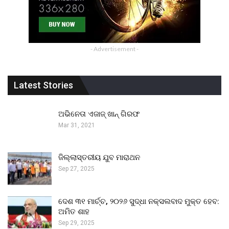
- Advertisement -
Latest Stories
ଅଭିନେତା ଏଜାଜ୍ ଖାନ୍ ଗିରଫ
Mar 31, 2021
ଜିଲ୍ଲାସ୍ତରୀୟ ଯୁବ ମାରାଥନ
Sep 27, 2025
ଦେଶ ୩୧ ମାର୍ଚ୍ଚ, ୨୦୨୬ ସୁଦ୍ଧା ନକ୍ସଲବାଦ ମୁକ୍ତ ହେବ:
ଅମିତ ଶାହ
Sep 29, 2025