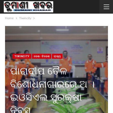
Home
Tiwincity
TIWINCITY
ଦେଶ- ବିଦେଶ
ରାଜ୍ୟ
ପାରାଦୀପ ତୈଳ
ବିଶୋଧନାଗାରରେ ଅ ।
ଇଓସିଏଲ ସୁରକ୍ଷା
ଦିବସ