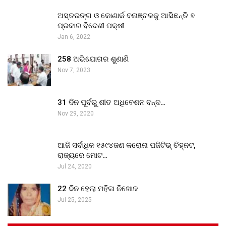
ଅସ୍ତରଙ୍ଗ ଓ କୋଣାର୍କ ବନାଞ୍ଚଳକୁ ଆସିଛନ୍ତି ୭
ପ୍ରକାର ବିଦେଶୀ ପକ୍ଷୀ
Jan 6, 2022
258 ଅଭିଯୋଗର ଶୁଣାଣି
Nov 7, 2023
31 ଦିନ ପୂର୍ବରୁ ଶୀତ ଅଧିବେଶନ ବନ୍ଦ…
Nov 29, 2020
ଆଜି ସର୍ବାଧିକ ୧୫୯୪ଜଣ କରୋନା ପଜିଟିଭ୍ ଚିହ୍ନଟ,
ରାଜ୍ୟରେ ମୋଟ…
Jul 24, 2020
22 ଦିନ ହେଲା ମହିଳା ନିଖୋଜ
Jul 25, 2025