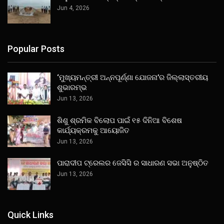
Jun 4, 2026
Popular Posts
‘ମୁଖ୍ୟମନ୍ତ୍ରୀ ଅନ୍ନପୂର୍ଣ୍ଣା ଯୋଜନା’ର ଜିଲ୍ଲାସ୍ତରୀୟ
ଶୁଭାରମ୍ଭ
Jun 13, 2026
ଶିଶୁ ଶ୍ରମିକ ବିଲୋପ ପାଇଁ ୧୫ ଦିନିଆ ବିଶେଷ
କାର୍ଯ୍ୟକ୍ରମକୁ ଆୟୋଜିତ
Jun 13, 2026
ପାରାଦୀପ ଟ୍ରେଲର ଜେସିସି ର ସାଧାରଣ ସଭା ଅନୁଷ୍ଠିତ
Jun 13, 2026
Quick Links