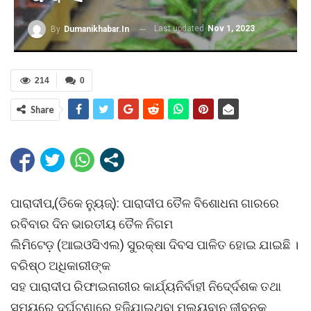
Last updated
Nov 1, 2023
By
Dumanikhabar.in
214
0
Share
ପାରାଦୀପ,(ଡିକେ ନୁ୍ୟଜ୍): ପାରାଦୀପ ତୈଳ ବିଶୋଧନା ଗାରରେ
ରବିବାର ଦିନ ଭାରତୀୟ ତୈଳ ନିଗମ
ଲିମିଟେଡ଼ (ଆଇଓସିଏଲ) ସୁରକ୍ଷା ଦିବସ ପାଳିତ ହୋଇ ଯାଇଛି ।
ବରିଷ୍ଠ ଅଧିକାରୀଙ୍କ
ସହ ପାରାଦୀପ ରିଫାଇନାରୀର କାର୍ଯ୍ୟନିର୍ବାହୀ ନିଦେ୍ର୍ଦଶକ ତଥା
ସମୟରେ ଦୁର୍ଘଟଣାରେ ହଜିଯାଇଥିବା ମୂଲ୍ୟବାନ ଜୀବନକୁ