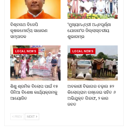
ବିଶ୍ବନାଥ ବିଜେପି
‘ମୁଖ୍ୟମନ୍ତ୍ରୀ ଅନ୍ନପୂର୍ଣ୍ଣା
କୃଷକମୋର୍ଚ୍ଚା ସାଧାରଣ
ଯୋଜନା’ର ଜିଲ୍ଲାସ୍ତରୀୟ
ସମ୍ପାଦକ
ଶୁଭାରମ୍ଭ
LOCAL NEWS
LOCAL NEWS
ଶିଶୁ ଶ୍ରମିକ ବିଲୋପ ପାଇଁ ୧୫
ଅବକାରୀ ବିଭାଗର ଚଢ଼ାଉ ୫୨
ଦିନିଆ ବିଶେଷ କାର୍ଯ୍ୟକ୍ରମକୁ
କିଲୋଗ୍ରାମ ଗଞ୍ଜେଇ ସହିତ ୬
ଆୟୋଜିତ
ଅଭିଯୁକ୍ତ ଗିରଫ, ୨ କାର
ଜବତ
PREV
NEXT