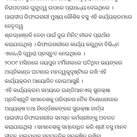
ନିରାପତ୍ତାର ଗୁରୁତ୍ୱ ଉପରେ ପ୍ରାଧାନ୍ୟ ଦେଇଥିଲେ ।
ପାରାଦୀପ ରିଫାଇନାରୀ ମୁଖ୍ୟ କୌଶିକ ବସୁ ଏହି କାର୍ଯ୍ୟକ୍ରମରେ
ନେତୃତ୍ୱ
ଶ୍ରଦ୍ଧାଞ୍ଜଳି ଦେବା ପାଇଁ ଦୁଇ ମିନିଟ୍ ନୀରବ ପ୍ରାର୍ଥନା
କରାଯାଇଥିଲା । ରିଫାଇନାରୀରେ କାର୍ଯ୍ୟ କରୁଥିବା ବିଭିନ୍ନ
ଏଜେନ୍ସି ଦ୍ୱାରା ପ୍ରସ୍ତୁତ ନେଇଥିଲେ ।
୨୦୦୯ ମସିହାରେ ଜୟପୁର ଟର୍ମିନାଲରେ ଘଟିଥିବା ଭୟଙ୍କର
ଅଗ୍ନିକାଣ୍ଡ ଘଟଣାର ମହତ୍ୱକୁଦୃଷ୍ଟିରେ ରଖି ଏହି
କାର୍ଯ୍ୟକ୍ରମ ଆୟୋଜିତ ହୋଇଆସୁଛି ।
ଏହି କାର୍ଯ୍ୟକ୍ରମ ସମୟରେ ଇଣ୍ଡିଆନଏଲ୍ ସୁରକ୍ଷା
ପ୍ରତିଶ୍ରୁତି ସମାବେଶକୁ ପରିଚାଳନା ତୈଳ ବିଶୋଧନାଗାର
ଅଧ୍ୟକ୍ଷ ତଥା ନିଦେ୍ର୍ଦଶକଙ୍କର ସୁରକ୍ଷା ବାର୍ତ୍ତା
ପାରାଦୀପ ରିଫାଇନାରୀର ସମସ୍ତ କର୍ମଚାରୀଙ୍କୁ ଅବଗତ
କରାଯାଇଥିଲା । ସମାବେଶକୁ ସମ୍ବୋଧିତ କରି ଶ୍ରୀ ବସୁ ମାନବ
ଜୀବନ, ମୂଲ୍ୟବାନ ସମ୍ପତ୍ତିକୁ ସୁରକ୍ଷିତ ରଖିବା,