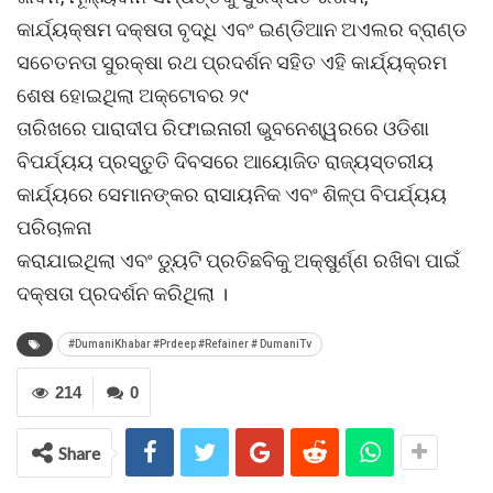
କାର୍ଯ୍ୟକ୍ଷମ ଦକ୍ଷତା ବୃଦ୍ଧି ଏବଂ ଇଣ୍ଡିଆନ ଅଏଲର ବ୍ରାଣ୍ଡ
ସଚେତନତା ସୁରକ୍ଷା ରଥ ପ୍ରଦର୍ଶନ ସହିତ ଏହି କାର୍ଯ୍ୟକ୍ରମ
ଶେଷ ହୋଇଥିଲା ଅକ୍ଟୋବର ୨୯
ତାରିଖରେ ପାରାଦୀପ ରିଫାଇନାରୀ ଭୁବନେଶ୍ୱରରେ ଓଡିଶା
ବିପର୍ଯ୍ୟୟ ପ୍ରସ୍ତୁତି ଦିବସରେ ଆୟୋଜିତ ରାଜ୍ୟସ୍ତରୀୟ
କାର୍ଯ୍ୟରେ ସେମାନଙ୍କର ରାସାୟନିକ ଏବଂ ଶିଳ୍ପ ବିପର୍ଯ୍ୟୟ
ପରିଚାଳନା
କରାଯାଇଥିଲା ଏବଂ ଡୁ୍ୟଟି ପ୍ରତିଛବିକୁ ଅକ୍ଷୁର୍ଣ୍ଣ ରଖିବା ପାଇଁ
ଦକ୍ଷତା ପ୍ରଦର୍ଶନ କରିଥିଲା ।
#DumaniKhabar #Prdeep #Refainer # DumaniTv
214
0
Share