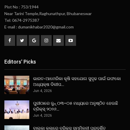
Plot No : 753/1944
Near Tarini Temple,Raghunathpur, Bhubaneswar
Tel: 0674-2975387
E-mail : dumanikhabar2020@gmail.com
Editors' Picks
ଭାରତ-ଆମେରିକା କୃଷି ସହଯୋଗ ସୁଦୃଢ ପାଇଁ ଇଫକୋ
ଅଧ୍ୟକ୍ଷ ଦିଲୀପ…
Jun 4, 2026
ପୁରୀଠାରେ ଜୁନ୍ ୦୩–୦୫ ମଧ୍ୟରେ ଅନୁଷ୍ଠିତ ହେଉଛି
ବ୍ରିକ୍ସ୍ ୨୦୨୬…
Jun 4, 2026
ବାଲୁକା କଳାରେ ବ୍ରିକ୍ସ ସମ୍ମିଳନୀ ପ୍ରଦର୍ଶିତ