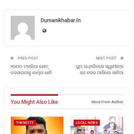
Dumanikhabar.in
PREV POST
NEXT POST
୨୦୦୦ ଟଙ୍କିଆ ନୋଟ୍
ପୁଅ ଜନ୍ମଦିନରେ ସ୍ୱାମୀଙ୍କ
ବଦଳାଇବାକୁ ଲମ୍ବା ଧାଡି
ସହ ନଜର ଆସିଲେ ସାନିଆ
You Might Also Like
More From Author
TIWINCITY
LOCAL NEWS