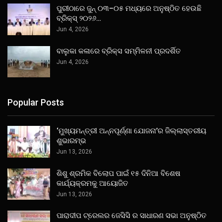
ପୁରୀଠାରେ ଜୁନ୍ ୦୩–୦୫ ମଧ୍ୟରେ ଅନୁଷ୍ଠିତ ହେଉଛି
ବ୍ରିକ୍ସ୍ ୨୦୨୬…
Jun 4, 2026
ବାଲୁକା କଳାରେ ବ୍ରିକ୍ସ ସମ୍ମିଳନୀ ପ୍ରଦର୍ଶିତ
Jun 4, 2026
Popular Posts
‘ମୁଖ୍ୟମନ୍ତ୍ରୀ ଅନ୍ନପୂର୍ଣ୍ଣା ଯୋଜନା’ର ଜିଲ୍ଲାସ୍ତରୀୟ
ଶୁଭାରମ୍ଭ
Jun 13, 2026
ଶିଶୁ ଶ୍ରମିକ ବିଲୋପ ପାଇଁ ୧୫ ଦିନିଆ ବିଶେଷ
କାର୍ଯ୍ୟକ୍ରମକୁ ଆୟୋଜିତ
Jun 13, 2026
ପାରାଦୀପ ଟ୍ରେଲର ଜେସିସି ର ସାଧାରଣ ସଭା ଅନୁଷ୍ଠିତ