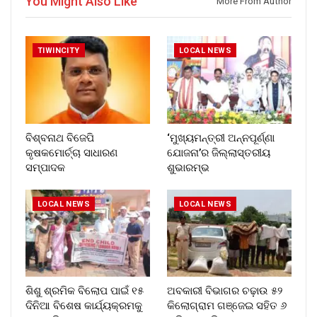
You Might Also Like
More From Author
TIWINCITY
LOCAL NEWS
ବିଶ୍ବନାଥ ବିଜେପି
‘ମୁଖ୍ୟମନ୍ତ୍ରୀ ଅନ୍ନପୂର୍ଣ୍ଣା
କୃଷକମୋର୍ଚ୍ଚା ସାଧାରଣ
ଯୋଜନା’ର ଜିଲ୍ଲାସ୍ତରୀୟ
ସମ୍ପାଦକ
ଶୁଭାରମ୍ଭ
LOCAL NEWS
LOCAL NEWS
ଶିଶୁ ଶ୍ରମିକ ବିଲୋପ ପାଇଁ ୧୫
ଅବକାରୀ ବିଭାଗର ଚଢ଼ାଉ ୫୨
ଦିନିଆ ବିଶେଷ କାର୍ଯ୍ୟକ୍ରମକୁ
କିଲୋଗ୍ରାମ ଗଞ୍ଜେଇ ସହିତ ୬