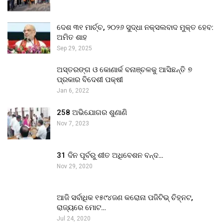
ଦେଶ ୩୧ ମାର୍ଚ୍ଚ, ୨୦୨୬ ସୁଦ୍ଧା ନକ୍ସଲବାଦ ମୁକ୍ତ ହେବ:
ଅମିତ ଶାହ
Sep 29, 2025
ଅସ୍ତରଙ୍ଗ ଓ କୋଣାର୍କ ବନାଞ୍ଚଳକୁ ଆସିଛନ୍ତି ୭
ପ୍ରକାର ବିଦେଶୀ ପକ୍ଷୀ
Jan 6, 2022
258 ଅଭିଯୋଗର ଶୁଣାଣି
Nov 7, 2023
31 ଦିନ ପୂର୍ବରୁ ଶୀତ ଅଧିବେଶନ ବନ୍ଦ…
Nov 29, 2020
ଆଜି ସର୍ବାଧିକ ୧୫୯୪ଜଣ କରୋନା ପଜିଟିଭ୍ ଚିହ୍ନଟ,
ରାଜ୍ୟରେ ମୋଟ…
Jul 24, 2020