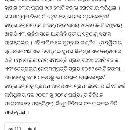
ବାଙ୍ଗାଲୋର ପ୍ରାୟ ୨୯୨ କୋଟି ଟଙ୍କା ରୋଜଗାର କରିଥିଲା ।
ଗଣମାଧ୍ୟମ ରିପୋର୍ଟ ଅନୁସାରେ, ରୟାଲ ଚ୍ୟାଲେଞ୍ଜର୍ସ
ବାଙ୍ଗାଲୋରର ମୋଟ ସମ୍ପତ୍ତି ପ୍ରାୟ ୧୦୧୨ କୋଟି ଟଙ୍କାୟ
ଆଇପିଏଲ ଇତିହାସରେ ଆରସିବି ତୃତୀୟ ସବୁଠାରୁ ସଫଳ
ଫ୍ରାଞ୍ଚାଇଜ୍ । ଏହି ତାଲିକାରେ ମୁମ୍ବାଇ ଇଣ୍ଡିଆନ୍ସ ଦ୍ୱିତୀୟ
ସ୍ଥାନରେ ଅଛି ଏବଂ ଚେତ୍ତାଇ ସୁପର କିଙ୍ଗ୍ସ ଏକ ନମ୍ବରରେ
ଅଛି । ମୁମ୍ବାଇର ନେଟ୍‌ ସମ୍ପତ୍ତି ପ୍ରାୟ ୧୦୨୯ କୋଟି ଟଙ୍କା
ଏବଂ ଚେତ୍ତାଇର ନେଟ୍‌ ସମ୍ପତ୍ତି ପ୍ରାୟ ୧୦୫୯ କୋଟି ଟଙ୍କା ।
ଆପଣଙ୍କୁ ଜଣାଇ ଦେଉଛୁ ଯେ ରୟାଲ ଚ୍ୟାଲେଞ୍ଜର୍ସ
ବାଙ୍ଗାଲୋରକୁ ପ୍ରଥମ ଆଇପିଏଲ ଟ୍ରଫି ଜିତିବା ପାଇଁ ୧୮ ବର୍ଷ
ଲାଗିଥିଲାୟ ଦଳ ୨୦୦୮ ରୁ ୨୦୨୪ ପର୍ଯ୍ୟନ୍ତ ତିନିଥର
ଫାଇନାଲରେ ପହଞ୍ଚିଥିଲା, କିନ୍ତୁ ତିନିଥର ଦଳ ଟାଇଟଲ ଜିତି
ପାରିନଥିଲା ।
113
0