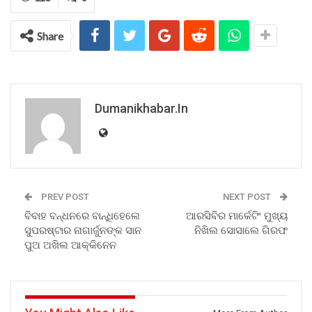
Share
Dumanikhabar.in
PREV POST
NEXT POST
ବିବାହ ବନ୍ଧନରେ ବାନ୍ଧିହେଲେ
ଆରସିବିର ମାର୍କେଟିଂ ମୁଖ୍ୟ
ସୁପରଷ୍ଟାର ନାଗାର୍ଜୁନଙ୍କ ସାନ
ନିଖିଲ ସୋସାଲେ ଗିରଫ
ପୁଅ ଅଖିଲ ଆକ୍କିନେନ