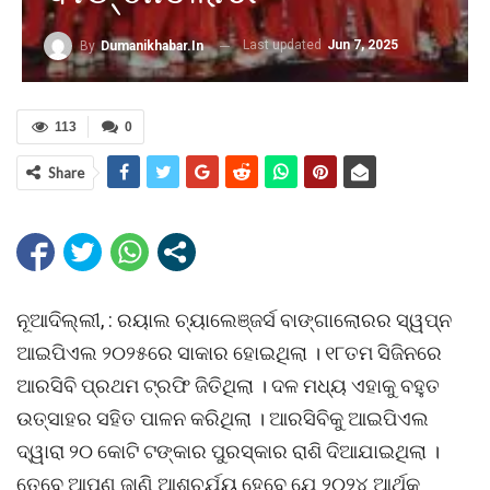
Last updated
Jun 7, 2025
By
Dumanikhabar.in
113
0
Share
ନୂଆଦିଲ୍ଲୀ, : ରୟାଲ ଚ୍ୟାଲେଞ୍ଜର୍ସ ବାଙ୍ଗାଲୋରର ସ୍‌ୱପ୍ନ
ଆଇପିଏଲ ୨୦୨୫ରେ ସାକାର ହୋଇଥିଲା । ୧୮ତମ ସିଜିନରେ
ଆରସିବି ପ୍ରଥମ ଟ୍ରଫି ଜିତିଥିଲା । ଦଳ ମଧ୍ୟ ଏହାକୁ ବହୁତ
ଉତ୍ସାହର ସହିତ ପାଳନ କରିଥିଲା । ଆରସିବିକୁ ଆଇପିଏଲ
ଦ୍ୱାରା ୨୦ କୋଟି ଟଙ୍କାର ପୁରସ୍କାର ରାଶି ଦିଆଯାଇଥିଲା ।
ତେବେ ଆପଣ ଜାଣି ଆଶ୍ଚର୍ଯ୍ୟ ହେବେ ଯେ ୨୦୨୪ ଆର୍ଥିକ