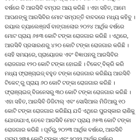
ବର୍ଷରେ ବି ଆରସିବି ବମ୍ପର ଆୟ କରିଛି । ଏହା ସହିତ, ଆମେ
ଆପଣଙ୍କୁ ଆରସିବିର ମୋଟ ସମ୍ପତ୍ତି ବାବଦରେ ମଧ୍ୟ କହିବୁ ।
ରୟାଲ ଚ୍ୟାଲେଞ୍ଜର୍ସ ବାଙ୍ଗାଲୋର ୨୦୨୪ ଆର୍ଥିକ ବର୍ଷରେ
ମୋଟ ପ୍ରାୟ ୬୫୩ କୋଟି ଟଙ୍କା ରୋଜଗାର କରିଛି । ଏଥିରେ,
ଆରସିବି ପ୍ରସାରଣରୁ ୪୨୦ କୋଟି ଟଙ୍କା ରୋଜଗାର କରିଛି ।
ସେହି ସମୟରେ, ପ୍ରାୟୋଜକ ଏବଂ ବିଜ୍ଞାପନରୁ ଆରସିବିର
ରୋଜଗାର ୧୨୦ କୋଟି ଟଙ୍କା ହୋଇଛି । ଟିକେଟ୍ ବିକ୍ରି କରି
ମଧ୍ୟ ଫ୍ରାଞ୍ଚାଇଜ୍‌ ବହୁତ ଟଙ୍କା ରୋଜଗାର କରିଛିୟ ଆରସିବି
ଟିକେଟ୍ ରୁ ପ୍ରାୟ ୬୦ କୋଟି ଟଙ୍କା ରୋଜଗାର କରିଛି ।
ଫ୍ରାଞ୍ଚାଇଜ୍ ବିଜନେସରୁ ୩୦ କୋଟି ଟଙ୍କା ରୋଜଗାର କରିଛି ।
ଏହା ସହିତ, ଆରସିବି ଡିଜିଟାଲ୍ ଏବଂ ସୋସିଆଲ ମିଡିଆରୁ ୧୦
କୋଟି ଟଙ୍କା ରୋଜଗାର କରିଛିୟ ଯଦି ଏଥିରେ ପୁରସ୍କାର ରାଶିକୁ
ଯୋଡାଯାଏ, ତେବେ ଆରସିବି ମୋଟ ପ୍ରାୟ ୬୫୩ କୋଟି ଟଙ୍କା
ରୋଜଗାର କରିଛି । ପୂର୍ବରୁ, ୨୦୨୩ ଆର୍ଥିକ ବର୍ଷରେ, ଆରସିବି
ପ୍ରାୟ ୨୩୫ କୋଟି ଟଙ୍କା ଏବଂ ୨୦୨୨ ଆର୍ଥିକ ବର୍ଷରେ,