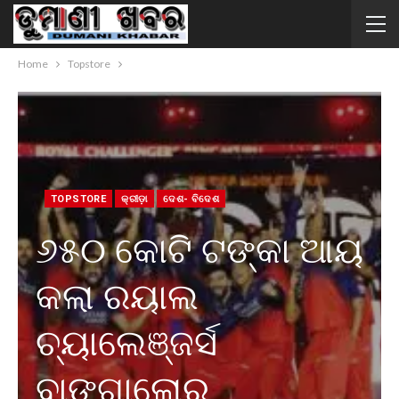
Home
Topstore
TOPSTORE
କ୍ରୀଡ଼ା
ଦେଶ- ବିଦେଶ
୬୫୦ କୋଟି ଟଙ୍କା ଆୟ
କଲା ରୟାଲ
ଚ୍ୟାଲେଞ୍ଜର୍ସ
ବାଙ୍ଗାଲୋର