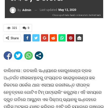
Last updated
May 12, 2020
By
Admin
Close up of male hands in bracelets behind back
321
0
Share
ବାଲିମେଳା : ଗତକାଲି ସନ୍ଧ୍ୟାରେ କୋରୁକୋଣ୍ତା ବ୍ଲକ
ଅନ୍ତର୍ଗତ ନୀଳାକାମ୍ବେରୁ ପଂଚାୟତର ସରୋଲୁକୋଣ୍ତା ଛକ
ନିକଟରେ ଓର୍କେଲ ଥାନା ଏସଆଇ ରଜନୀକାନ୍ତ ଦୀପଙ୍କ
ନେତୃତ୍ବରେ ଗୋଟିଏ ଟିମ୍ ପାଟ୍ରୋଲିଂ କରୁଥିଲା। ଏହି ସମୟରେ
ଦ୍ରୁତ ଗତିରେ ଆସୁଥିବା ଏକ ପିକ୍ଅପ୍‌ ଭ୍ୟାନକୁ ସନ୍ଦେହରେ
ପୁଲିିସ ଅଟକାଇ ଯାଞ୍ଚ କରିବାରୁ ୬୬ଟି ଜରି ବ୍ୟାଗରେ ଗଞ୍ଜେଇ