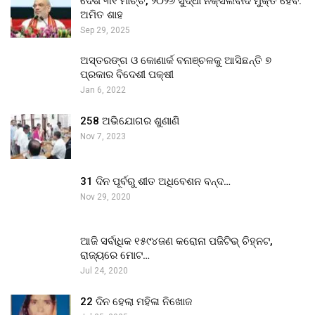
ଦେଶ ୩୧ ମାର୍ଚ୍ଚ, ୨୦୨୬ ସୁଦ୍ଧା ନକ୍ସଲବାଦ ମୁକ୍ତ ହେବ:
ଅମିତ ଶାହ
Sep 29, 2025
ଅସ୍ତରଙ୍ଗ ଓ କୋଣାର୍କ ବନାଞ୍ଚଳକୁ ଆସିଛନ୍ତି ୭
ପ୍ରକାର ବିଦେଶୀ ପକ୍ଷୀ
Jan 6, 2022
258 ଅଭିଯୋଗର ଶୁଣାଣି
Nov 7, 2023
31 ଦିନ ପୂର୍ବରୁ ଶୀତ ଅଧିବେଶନ ବନ୍ଦ…
Nov 29, 2020
ଆଜି ସର୍ବାଧିକ ୧୫୯୪ଜଣ କରୋନା ପଜିଟିଭ୍ ଚିହ୍ନଟ,
ରାଜ୍ୟରେ ମୋଟ…
Jul 24, 2020
22 ଦିନ ହେଲା ମହିଳା ନିଖୋଜ