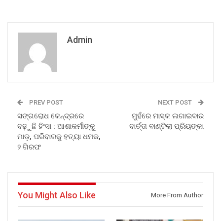
Admin
PREV POST
NEXT POST
ସଙ୍ଗରୋଧ କେନ୍ଦ୍ରରେ
ମୁହଁରେ ମାସ୍କ ଲଗାଇବାର
ବଢ଼ୁଛି ହିଂସା : ଆଶାକର୍ମୀଙ୍କୁ
ବାର୍ତ୍ତା ବାଣ୍ଟିଲା ପ୍ରିୟଙ୍କା
ମାଡ଼, ପରିବାରକୁ ହତ୍ୟା ଧମକ,
୨ ଗିରଫ
You Might Also Like
More From Author