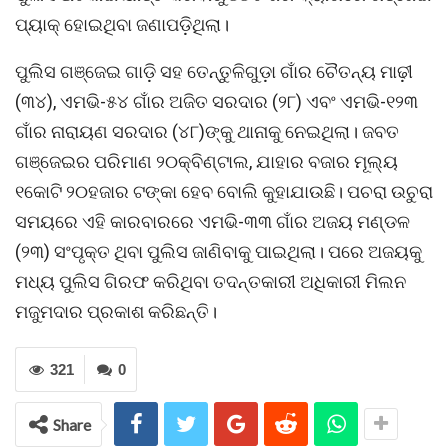
ପ୍ୟାକ୍ ହୋଇଥିବା ଜଣାପଡ଼ିଥିଲା।
ପୁଲିସ ଗଞ୍ଜେଇ ଗାଡ଼ି ସହ ତେନ୍ତୁଳିଗୁଡ଼ା ଗାଁର ଚୈତନ୍ୟ ମାଢ଼ୀ
(୩୪), ଏମଭି-୫୪ ଗାଁର ଅଜିତ ସରଦାର (୨୮) ଏବଂ ଏମଭି-୧୨୩
ଗାଁର ନାରାୟଣ ସରଦାର (୪୮)ଙ୍କୁ ଥାନାକୁ ନେଇଥିଲା। ଜବତ
ଗଞ୍ଜେଇର ପରିମାଣ ୨୦କ୍ବିଣ୍ଟାଲ, ଯାହାର ବଜାର ମୂଲ୍ୟ
୧କୋଟି ୨୦ହଜାର ଟଙ୍କା ହେବ ବୋଲି କୁହାଯାଉଛି। ପଚରା ଉଚୁରା
ସମୟରେ ଏହି କାରବାରରେ ଏମଭି-୩୩ ଗାଁର ଅଜୟ ମଣ୍ଡଳ
(୨୩) ସଂପୃକ୍ତ ଥିବା ପୁଲିସ ଜାଣିବାକୁ ପାଇଥିଲା। ପରେ ଅଜୟକୁ
ମଧ୍ୟ ପୁଲିସ ଗିରଫ କରିଥିବା ତଦନ୍ତକାରୀ ଅଧିକାରୀ ମିଲନ
ମଜୁମଦାର ପ୍ରକାଶ କରିଛନ୍ତି।
321
0
Share