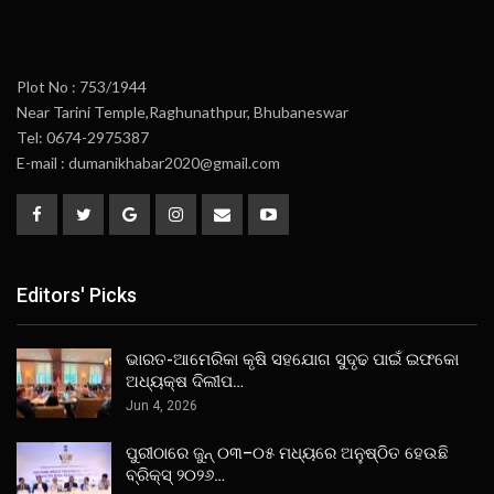
Plot No : 753/1944
Near Tarini Temple,Raghunathpur, Bhubaneswar
Tel: 0674-2975387
E-mail : dumanikhabar2020@gmail.com
Editors' Picks
ଭାରତ-ଆମେରିକା କୃଷି ସହଯୋଗ ସୁଦୃଢ ପାଇଁ ଇଫକୋ
ଅଧ୍ୟକ୍ଷ ଦିଲୀପ…
Jun 4, 2026
ପୁରୀଠାରେ ଜୁନ୍ ୦୩–୦୫ ମଧ୍ୟରେ ଅନୁଷ୍ଠିତ ହେଉଛି
ବ୍ରିକ୍ସ୍ ୨୦୨୬…