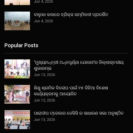
Jun 4, 2026
ବାଲୁକା କଳାରେ ବ୍ରିକ୍ସ ସମ୍ମିଳନୀ ପ୍ରଦର୍ଶିତ
Jun 4, 2026
Popular Posts
‘ମୁଖ୍ୟମନ୍ତ୍ରୀ ଅନ୍ନପୂର୍ଣ୍ଣା ଯୋଜନା’ର ଜିଲ୍ଲାସ୍ତରୀୟ
ଶୁଭାରମ୍ଭ
Jun 13, 2026
ଶିଶୁ ଶ୍ରମିକ ବିଲୋପ ପାଇଁ ୧୫ ଦିନିଆ ବିଶେଷ
କାର୍ଯ୍ୟକ୍ରମକୁ ଆୟୋଜିତ
Jun 13, 2026
ପାରାଦୀପ ଟ୍ରେଲର ଜେସିସି ର ସାଧାରଣ ସଭା ଅନୁଷ୍ଠିତ
Jun 13, 2026