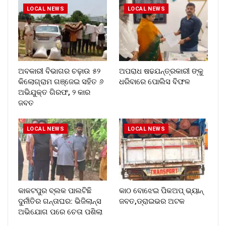
LOCAL NEWS
LOCAL NEWS
ଅବକାରୀ ବିଭାଗର ଚଢ଼ାଉ ୫୨
ଅପରାଧ ଷଢଯନ୍ତ୍ରକାରୀ ଙ୍କୁ
କିଲୋଗ୍ରାମ ଗଞ୍ଜେଇ ସହିତ ୬
ଧରିବାରେ ପୋଲିସ ବିଫଳ
ଅଭିଯୁକ୍ତ ଗିରଫ, ୨ କାର
ଜବତ
LOCAL NEWS
LOCAL NEWS
​କାକଟପୁର ବ୍ଲକ ପାଲଟିଛି
କାଠ ବୋଝେଇ ପିକଅପ୍ ଭ୍ୟାନ୍
ଦୁର୍ନୀତିର ଗନ୍ତାଘର: ଭିଜିଲାନ୍ସ
ଜବତ,ଡ୍ରାଇଭର ଅଟକ
ଅଭିଯୋଗ ପରେ ଚେତା ପଶିଲା