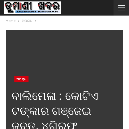
Home
ଅପରାଧ
ଅପରାଧ
ବାଲିମେଳା : କୋଟିଏ
ଟଙ୍କାର ଗଞ୍ଜେଇ
ଜବତ, ୪ଗିରଫ