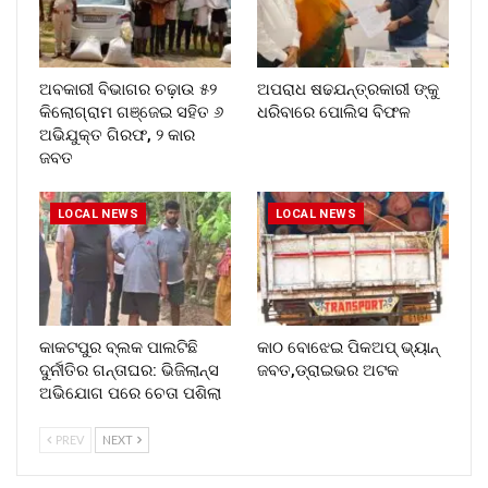
ଅବକାରୀ ବିଭାଗର ଚଢ଼ାଉ ୫୨
ଅପରାଧ ଷଢଯନ୍ତ୍ରକାରୀ ଙ୍କୁ
କିଲୋଗ୍ରାମ ଗଞ୍ଜେଇ ସହିତ ୬
ଧରିବାରେ ପୋଲିସ ବିଫଳ
ଅଭିଯୁକ୍ତ ଗିରଫ, ୨ କାର
ଜବତ
LOCAL NEWS
LOCAL NEWS
​କାକଟପୁର ବ୍ଲକ ପାଲଟିଛି
କାଠ ବୋଝେଇ ପିକଅପ୍ ଭ୍ୟାନ୍
ଦୁର୍ନୀତିର ଗନ୍ତାଘର: ଭିଜିଲାନ୍ସ
ଜବତ,ଡ୍ରାଇଭର ଅଟକ
ଅଭିଯୋଗ ପରେ ଚେତା ପଶିଲା
PREV
NEXT