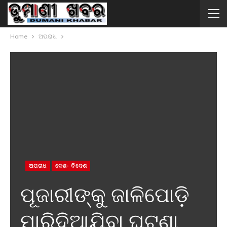
Home
ଅପରାଧ
ଅପରାଧ
ଦେଶ- ବିଦେଶ
ପୂଜାରୀଙ୍କୁ ଜାଳିପୋଡ଼ି
ମାରିଦିଆଯିବା ଘଟଣା