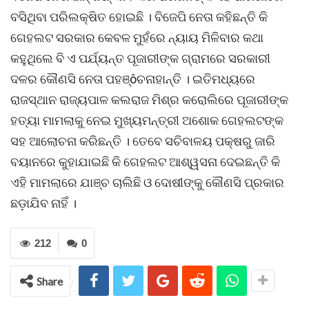
ବସିଥିବା ପରିଲକ୍ଷିତ ହୋଇଛି । ବିଜେପି ନେତା କହିଛନ୍ତି କି
ଗେହଲଟ ସରକାର କେବଳ ମୁହଁରେ ନ୍ୟାୟ ମିଳିବାର କଥା
କହୁଥିଲେ ବି ଏ ପର୍ଯ୍ୟନ୍ତ ପୂଜାରୀଙ୍କ ଗ୍ରାମରେ ସରକାରୀ
ଦଳର କୌଣସି ନେତା ପହଞ୍ôଚନାହାନ୍ତି । ଇତିମଧ୍ୟରେ
ରାଜସ୍ଥାନ ରାଜ୍ୟପାଳ କଲରାଜ ମିଶ୍ର କରୋଲିରେ ପୂଜାରୀଙ୍କ
ହତ୍ୟା ମାମଲାକୁ ନେଇ ମୁଖ୍ୟମନ୍ତ୍ରୀ ଅଶୋକ ଗେହଲଟଙ୍କ
ସହ ଆଲୋଚନା କରିଛନ୍ତି । ତେବେ ସଚିବାଳୟ ପକ୍ଷରୁ ଜାରି
ବୟାନରେ କୁହାଯାଇଛି କି ଗେହଲଟ ଆଶ୍ୱସନା ଦେଇଛନ୍ତି କି
ଏହି ମାମଲାରେ ଯାଞ୍ଚ ଚାଲିଛି ଓ ଦୋଷୀଙ୍କୁ କୌଣସି ପ୍ରକାର
ଛଡ଼ାଯିବ ନାହିଁ ।
212
0
Share