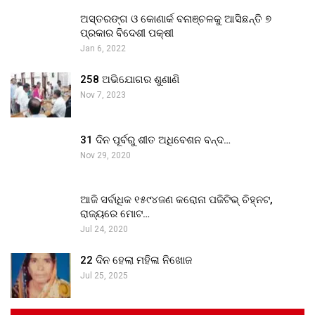
ଅସ୍ତରଙ୍ଗ ଓ କୋଣାର୍କ ବନାଞ୍ଚଳକୁ ଆସିଛନ୍ତି ୭
ପ୍ରକାର ବିଦେଶୀ ପକ୍ଷୀ
Jan 6, 2022
258 ଅଭିଯୋଗର ଶୁଣାଣି
Nov 7, 2023
31 ଦିନ ପୂର୍ବରୁ ଶୀତ ଅଧିବେଶନ ବନ୍ଦ…
Nov 29, 2020
ଆଜି ସର୍ବାଧିକ ୧୫୯୪ଜଣ କରୋନା ପଜିଟିଭ୍ ଚିହ୍ନଟ,
ରାଜ୍ୟରେ ମୋଟ…
Jul 24, 2020
22 ଦିନ ହେଲା ମହିଳା ନିଖୋଜ
Jul 25, 2025