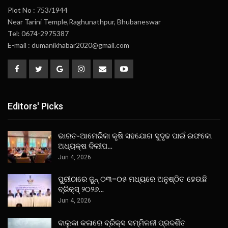
Plot No : 753/1944
Near Tarini Temple,Raghunathpur, Bhubaneswar
Tel: 0674-2975387
E-mail : dumanikhabar2020@gmail.com
Editors' Picks
ଭାରତ-ଆମେରିକା କୃଷି ସହଯୋଗ ସୁଦୃଢ ପାଇଁ ଇଫକୋ
ଅଧ୍ୟକ୍ଷ ଦିଲୀପ…
Jun 4, 2026
ପୁରୀଠାରେ ଜୁନ୍ ୦୩–୦୫ ମଧ୍ୟରେ ଅନୁଷ୍ଠିତ ହେଉଛି
ବ୍ରିକ୍ସ୍ ୨୦୨୬…
Jun 4, 2026
ବାଲୁକା କଳାରେ ବ୍ରିକ୍ସ ସମ୍ମିଳନୀ ପ୍ରଦର୍ଶିତ