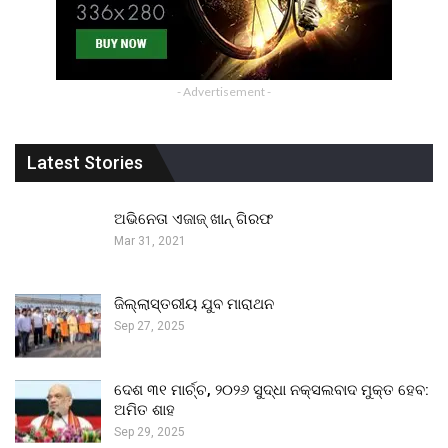
- Advertisement -
Latest Stories
ଅଭିନେତା ଏଜାଜ୍ ଖାନ୍ ଗିରଫ
Mar 31, 2021
ଜିଲ୍ଲାସ୍ତରୀୟ ଯୁବ ମାରାଥନ
Sep 27, 2025
ଦେଶ ୩୧ ମାର୍ଚ୍ଚ, ୨୦୨୬ ସୁଦ୍ଧା ନକ୍ସଲବାଦ ମୁକ୍ତ ହେବ:
ଅମିତ ଶାହ
Sep 29, 2025