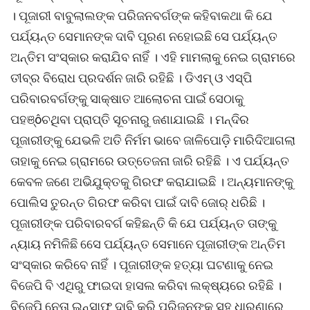
। ପୂଜାରୀ ବାବୁଲାଲଙ୍କ ପରିଜନବର୍ଗଙ୍କ କହିବାକଥା କି ଯେ
ପର୍ଯ୍ୟନ୍ତ ସେମାନଙ୍କ ଦାବି ପୂରଣ ନହୋଇଛି ସେ ପର୍ଯ୍ୟନ୍ତ
ଅନ୍ତିମ ସଂସ୍କାର କରାଯିବ ନାହିଁ । ଏହି ମାମଲାକୁ ନେଇ ଗ୍ରାମରେ
ତୀବ୍ର ବିରୋଧ ପ୍ରଦର୍ଶନ ଜାରି ରହିଛି । ଡିଏମ୍ ଓ ଏସ୍ପି
ପରିବାରବର୍ଗଙ୍କୁ ସାକ୍ଷାତ ଆଲୋଚନା ପାଇଁ ସେଠାକୁ
ପହଞ୍ôଚଥିବା ପ୍ରାପ୍ତି ସୂଚନାରୁ ଜଣାଯାଇଛି । ମନ୍ଦିର
ପୂଜାରୀଙ୍କୁ ଯେଭଳି ଅତି ନିର୍ମମ ଭାବେ ଜାଳିପୋଡ଼ି ମାରିଦିଆଗଲା
ତାହାକୁ ନେଇ ଗ୍ରାମରେ ଉତ୍ତେଜନା ଜାରି ରହିଛି । ଏ ପର୍ଯ୍ୟନ୍ତ
କେବଳ ଜଣେ ଅଭିଯୁକ୍ତକୁ ଗିରଫ କରାଯାଇଛି । ଅନ୍ୟମାନଙ୍କୁ
ପୋଲିସ ତୁରନ୍ତ ଗିରଫ କରିବା ପାଇଁ ଦାବି ଜୋର୍ ଧରିଛି ।
ପୂଜାରୀଙ୍କ ପରିବାରବର୍ଗ କହିଛନ୍ତି କି ଯେ ପର୍ଯ୍ୟନ୍ତ ତାଙ୍କୁ
ନ୍ୟାୟ ନମିଳିଛି ସେେ ପର୍ଯ୍ୟନ୍ତ ସେମାନେ ପୂଜାରୀଙ୍କ ଅନ୍ତିମ
ସଂସ୍କାର କରିବେ ନାହିଁ । ପୂଜାରୀଙ୍କ ହତ୍ୟା ଘଟଣାକୁ ନେଇ
ବିଜେପି ବି ଏଥିରୁ ଫାଇଦା ହାସଲ କରିବା ଲକ୍ଷ୍ୟରେ ରହିଛି ।
ବିଜେପି ନେତା ଇନ୍ସାଫ୍ ଦାବି କରି ପରିଜନଙ୍କ ସହ ଧାରଣାରେ