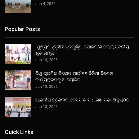
Jun 4, 2026
Popular Posts
‘ମୁଖ୍ୟମନ୍ତ୍ରୀ ଅନ୍ନପୂର୍ଣ୍ଣା ଯୋଜନା’ର ଜିଲ୍ଲାସ୍ତରୀୟ
ଶୁଭାରମ୍ଭ
Jun 13, 2026
ଶିଶୁ ଶ୍ରମିକ ବିଲୋପ ପାଇଁ ୧୫ ଦିନିଆ ବିଶେଷ
କାର୍ଯ୍ୟକ୍ରମକୁ ଆୟୋଜିତ
Jun 13, 2026
ପାରାଦୀପ ଟ୍ରେଲର ଜେସିସି ର ସାଧାରଣ ସଭା ଅନୁଷ୍ଠିତ
Jun 13, 2026
Quick Links