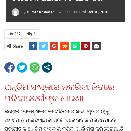
Last updated
Oct 10, 2020
By
Dumanikhabar.in
212
0
Share
ଅନ୍ତିମ ସଂସ୍କାର ନକରିବା ଜିଦରେ
ପରିବାରବର୍ଗଙ୍କ ଧାରଣା
କରୋଲି : ରାଜସ୍ଥାନର କରୋଲିଠାରେ ଜଣେ ପୂଜାରୀଙ୍କୁ
ଜାଳିପୋଡ଼ି ମାରିଦିଆଯିବା ପରେ ଏବେ ତାଙ୍କ ପରିଜନମାନେ
ପୂଜାରୀଙ୍କ ଅନ୍ତିମ ସଂସ୍କାର କରିବା ପାଇଁ ମନା କରିଦେଇଛନ୍ତି