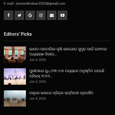
E-mail : dumanikhabar2020@gmail.com
Editors' Picks
ଭାରତ-ଆମେରିକା କୃଷି ସହଯୋଗ ସୁଦୃଢ ପାଇଁ ଇଫକୋ
ଅଧ୍ୟକ୍ଷ ଦିଲୀପ…
Jun 4, 2026
ପୁରୀଠାରେ ଜୁନ୍ ୦୩–୦୫ ମଧ୍ୟରେ ଅନୁଷ୍ଠିତ ହେଉଛି
ବ୍ରିକ୍ସ୍ ୨୦୨୬…
Jun 4, 2026
ବାଲୁକା କଳାରେ ବ୍ରିକ୍ସ ସମ୍ମିଳନୀ ପ୍ରଦର୍ଶିତ
Jun 4, 2026