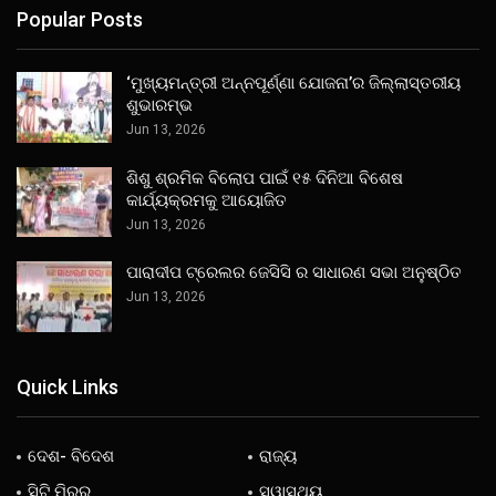
Popular Posts
‘ମୁଖ୍ୟମନ୍ତ୍ରୀ ଅନ୍ନପୂର୍ଣ୍ଣା ଯୋଜନା’ର ଜିଲ୍ଲାସ୍ତରୀୟ
ଶୁଭାରମ୍ଭ
Jun 13, 2026
ଶିଶୁ ଶ୍ରମିକ ବିଲୋପ ପାଇଁ ୧୫ ଦିନିଆ ବିଶେଷ
କାର୍ଯ୍ୟକ୍ରମକୁ ଆୟୋଜିତ
Jun 13, 2026
ପାରାଦୀପ ଟ୍ରେଲର ଜେସିସି ର ସାଧାରଣ ସଭା ଅନୁଷ୍ଠିତ
Jun 13, 2026
Quick Links
ଦେଶ- ବିଦେଶ
ରାଜ୍ୟ
ସିଟି ମିରର
ସ୍ୱାସ୍ଥ୍ୟ