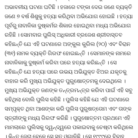
ଅଭାବନୀୟ ଘଟଣା ଘଟିଛି । ହଜାରେ ଟଙ୍କା ଦେଇ ଜଣେ ବ୍ୟକ୍ତି
ଜଣେ ୭ ବର୍ଷ ଶିଶୁକୁ ହତ୍ୟା କରିଥିବା ଅଭିଯୋଗ ହୋଇଛି । ହତ୍ୟା
ପୂର୍ବରୁ ନାବାଳିକା ଦୁଷ୍କର୍ମର ଶିକାର ହୋଇଥିବା ମଧ୍ୟ ଅଭିଯୋଗ
ରହିଛି । ସୋମବାର ପୁଲିସ୍ ଅଧିକାରୀ ବ୍ରଜେଶ ଶ୍ରୀବାସ୍ତବ
କହିଛନ୍ତି ଯେ ଏହି ଘଟଣାରେ ଅଙ୍କୁଲ କୁରିଲ (୨୦) ଏବଂ ବିରାନ
(୩୧) ନାମକ ବ୍ୟକ୍ତି ଗିରଫ ହୋଇଛନ୍ତି । ସେମାନଙ୍କ ନାମରେ
ନାବାଳିକାକୁ ଦୁଷ୍କର୍ମ କରିବା ପରେ ହତ୍ୟା କରିଛନ୍ତି । ସେ
କହିଛନ୍ତି ଯେ ହତ୍ୟା ପରେ ଉଭୟ ଅଭିଯୁକ୍ତ ଝିଅର ଯକୃତକୁ
ବାହାର କରି ମୁଖ୍ୟ ଅଭିଯୁକ୍ତ ପୁରୁଷୋତ୍ତମକୁ ଦେଇଥିଲେ ।
ମୁଖ୍ୟ ଅଭିଯୁକ୍ତ ଜଣଙ୍କ ତନ୍ତ୍ରମନ୍ତ୍ର କରିବା ପାଇଁ ଏହି ସବୁ
କହିଥିଲା ବୋଲି ପୁଲିସ କହିଛି । ପୁଲିସ କହିଛି ଯେ ଏହି ଘଟଣାରେ
ସମ୍ପୃକ୍ତ ଥିବା ଆଶଙ୍କା କରି ପୁଲିସ ପୁରୁଷତ୍ତୋମ ଏବଂ ତାଙ୍କ
ସ୍ତ୍ରୀଙ୍କୁ ମଧ୍ୟ ଗିରଫ କରିଛି । ପୁରୁଷୋତ୍ତମ ପ୍ରଥମେ ଏହି
ମାମଲାରେ ପୁଲିସକୁ ଦ୍ୱନ୍ଦ୍ୱରେ ପକାଇବାକୁ ଚେଷ୍ଟା କରିଥିଲେ
। କିନ୍ତୁ ଜେରା ବେଳେ ସେ ସତ ଓଗାଳିଛି । ସେ ୧୯୯୯ରେ ବିବାହ