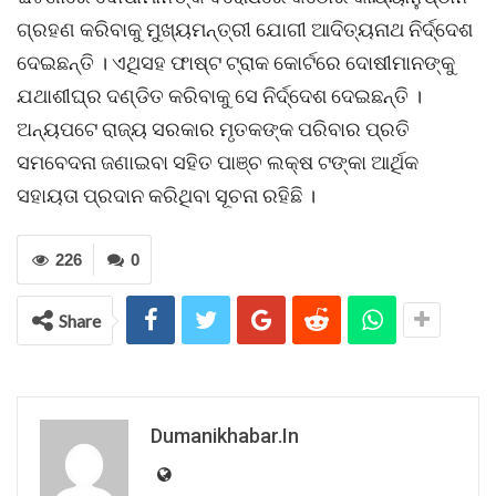
ଗ୍ରହଣ କରିବାକୁ ମୁଖ୍ୟମନ୍ତ୍ରୀ ଯୋଗୀ ଆଦିତ୍ୟନାଥ ନିର୍ଦ୍ଦେଶ
ଦେଇଛନ୍ତି । ଏଥିସହ ଫାଷ୍ଟ ଟ୍ରାକ କୋର୍ଟରେ ଦୋଷୀମାନଙ୍କୁ
ଯଥାଶୀଘ୍ର ଦଣ୍ଡିତ କରିବାକୁ ସେ ନିର୍ଦ୍ଦେଶ ଦେଇଛନ୍ତି ।
ଅନ୍ୟପଟେ ରାଜ୍ୟ ସରକାର ମୃତକଙ୍କ ପରିବାର ପ୍ରତି
ସମବେଦନା ଜଣାଇବା ସହିତ ପାଞ୍ଚ ଲକ୍ଷ ଟଙ୍କା ଆର୍ଥିକ
ସହାୟତା ପ୍ରଦାନ କରିଥିବା ସୂଚନା ରହିଛି ।
226
0
Share
Dumanikhabar.in