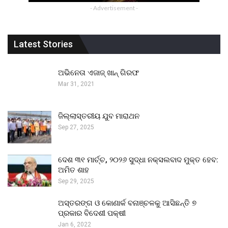
- Advertisement -
Latest Stories
ଅଭିନେତା ଏଜାଜ୍ ଖାନ୍ ଗିରଫ
Mar 31, 2021
ଜିଲ୍ଲାସ୍ତରୀୟ ଯୁବ ମାରାଥନ
Sep 27, 2025
ଦେଶ ୩୧ ମାର୍ଚ୍ଚ, ୨୦୨୬ ସୁଦ୍ଧା ନକ୍ସଲବାଦ ମୁକ୍ତ ହେବ:
ଅମିତ ଶାହ
Sep 29, 2025
ଅସ୍ତରଙ୍ଗ ଓ କୋଣାର୍କ ବନାଞ୍ଚଳକୁ ଆସିଛନ୍ତି ୭
ପ୍ରକାର ବିଦେଶୀ ପକ୍ଷୀ
Jan 6, 2022