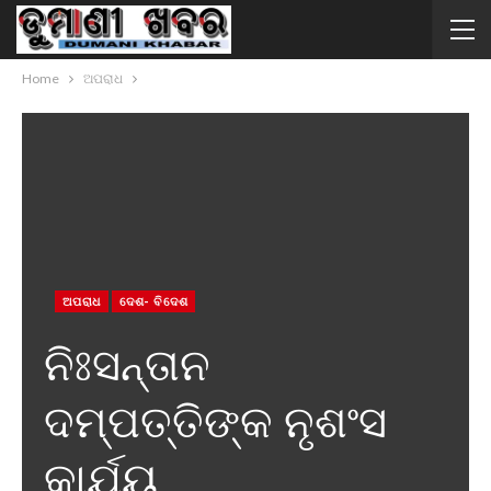
Home
ଅପରାଧ
ଅପରାଧ
ଦେଶ- ବିଦେଶ
ନିଃସନ୍ତାନ
ଦମ୍ପତ୍ତିଙ୍କ ନୃଶଂସ
କାର୍ଯ୍ୟ