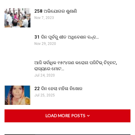
258 ଅଭିଯୋଗର ଶୁଣାଣି
Nov 7, 2023
31 ଦିନ ପୂର୍ବରୁ ଶୀତ ଅଧିବେଶନ ବନ୍ଦ…
Nov 29, 2020
ଆଜି ସର୍ବାଧିକ ୧୫୯୪ଜଣ କରୋନା ପଜିଟିଭ୍ ଚିହ୍ନଟ,
ରାଜ୍ୟରେ ମୋଟ…
Jul 24, 2020
22 ଦିନ ହେଲା ମହିଳା ନିଖୋଜ
Jul 25, 2025
LOAD MORE POSTS