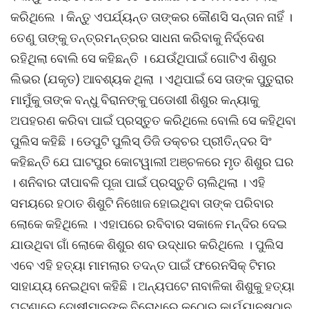
କରିଥିଲେ । କିନ୍ତୁ ଏପର୍ଯ୍ୟନ୍ତ ତାଙ୍କର କୌଣସି ସନ୍ତାନ ନାହିଁ ।
ତେଣୁ ତାଙ୍କୁ ତନ୍ତ୍ରମନ୍ତ୍ରର ସାଧନା କରିବାକୁ ନିର୍ଦ୍ଦେଶ
ରହିଥିଲା ବୋଲି ସେ କହିଛନ୍ତି । ଯେଉଁଥିପାଇଁ ଗୋଟିଏ ଶିଶୁର
ଲିଭର (ଯକୃତ) ଆବଶ୍ୟକ ଥିଲା । ଏଥିପାଇଁ ସେ ତାଙ୍କ ପୁତୁରାର
ମାମୁଁକୁ ତାଙ୍କ ବନ୍ଧୁ ବିରାନଙ୍କୁ ପଡୋଶୀ ଶିଶୁର କନ୍ୟାକୁ
ଅପହରଣ କରିବା ପାଇଁ ପ୍ରସ୍ତୁତ କରିଥିଲେ ବୋଲି ସେ କହିଥିବା
ପୁଲିସ କହିଛି । ଡେପୁଟି ପୁଲିସ୍ ଡିଜି ଡକ୍ଚର ପ୍ରୀତିନ୍ଦର ସିଂ
କହିଛନ୍ତି ଯେ ଘାଟପୁର କୋଟୱାଲୀ ଅଞ୍ଚଳରେ ମୃତ ଶିଶୁର ଘର
। ଶନିବାର ଦୀପାବଳି ପୂଜା ପାଇଁ ପ୍ରସ୍ତୁତି ଚାଲିଥିଲା । ଏହି
ସମୟରେ ହଠାତ ଶିଶୁଟି ନିଖୋଜ ହୋଇଥିବା ତାଙ୍କ ପରିବାର
ଲୋକେ କହିଥିଲେ । ଏହାପରେ ରବିବାର ସକାଳେ ମନ୍ଦିର ଦେଇ
ଯାଉଥିବା ଗାଁ ଲୋକେ ଶିଶୁର ଶବ ଉଦ୍ଧାର କରିଥିଲେ । ପୁଲିସ
ଏବେ ଏହି ହତ୍ୟା ମାମଲାର ତଦନ୍ତ ପାଇଁ ଫରେନସିକ୍ ଟିମର
ସାହାଯ୍ୟ ନେଇଥିବା କହିଛି । ଅନ୍ୟପଟେ ନାବାଳିକା ଶିଶୁକୁ ହତ୍ୟା
ଘଟଣାରେ ଦୋଷୀମାନଙ୍କ ବିରୋଧରେ କଠୋର କାର୍ଯ୍ୟାନୁଷ୍ଠାନ