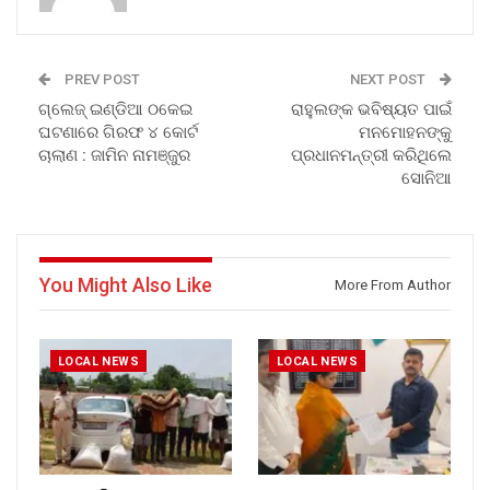
PREV POST
NEXT POST
ଗ୍ଲେଜ୍ ଇଣ୍ଡିଆ ଠକେଇ
ରାହୁଲଙ୍କ ଭବିଷ୍ୟତ ପାଇଁ
ଘଟଣାରେ ଗିରଫ ୪ କୋର୍ଟ
ମନମୋହନଙ୍କୁ
ଚାଲାଣ : ଜାମିନ ନାମଞ୍ଜୁର
ପ୍ରଧାନମନ୍ତ୍ରୀ କରିଥିଲେ
ସୋନିଆ
You Might Also Like
More From Author
LOCAL NEWS
LOCAL NEWS