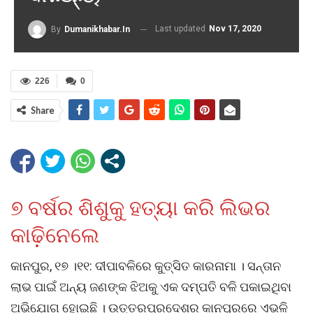
Last updated
Nov 17, 2020
By
Dumanikhabar.in
226
0
Share
୭ ବର୍ଷର ଶିଶୁକୁ ହତ୍ୟା କରି ଲିଭର
କାଢ଼ିନେଲେ
କାନପୁର, ୧୭ ।୧୧: ଦୀପାବଳିରେ କୁତ୍ସିତ କାରନାମା । ସନ୍ତାନ
ଲାଭ ପାଇଁ ଅନ୍ୟ ଜଣଙ୍କ ଝିଅକୁ ଏକ ଦମ୍ପତି ବଳି ପକାଇଥିବା
ଅଭିଯୋଗ ହୋଇଛି । ଉତ୍ତରପ୍ରଦେଶର କାନପୁରରେ ଏଭଳି