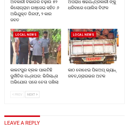
ଅବକାରୀ ବିଭାଗର ଚଢ଼ାଉ ୫୨
ଅପରାଧ ଷଢଯନ୍ତ୍ରକାରୀ ଙ୍କୁ
କିଲୋଗ୍ରାମ ଗଞ୍ଜେଇ ସହିତ ୬
ଧରିବାରେ ପୋଲିସ ବିଫଳ
ଅଭିଯୁକ୍ତ ଗିରଫ, ୨ କାର
ଜବତ
LOCAL NEWS
LOCAL NEWS
​କାକଟପୁର ବ୍ଲକ ପାଲଟିଛି
କାଠ ବୋଝେଇ ପିକଅପ୍ ଭ୍ୟାନ୍
ଦୁର୍ନୀତିର ଗନ୍ତାଘର: ଭିଜିଲାନ୍ସ
ଜବତ,ଡ୍ରାଇଭର ଅଟକ
ଅଭିଯୋଗ ପରେ ଚେତା ପଶିଲା
PREV
NEXT
LEAVE A REPLY