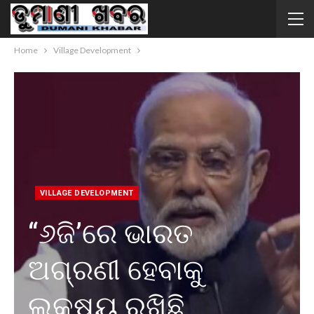
Home
Village Development
VILLAGE DEVELOPMENT
“୬ଜି’ରେ ଭାରତ
ଅଗ୍ରଣୀ ହେବାକୁ
ଲକ୍ଷ୍ୟ ରଖିଛି