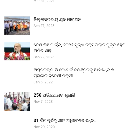
Mar 31, 2021
ଜିଲ୍ଲାସ୍ତରୀୟ ଯୁବ ମାରାଥନ
Sep 27, 2025
ଦେଶ ୩୧ ମାର୍ଚ୍ଚ, ୨୦୨୬ ସୁଦ୍ଧା ନକ୍ସଲବାଦ ମୁକ୍ତ ହେବ:
ଅମିତ ଶାହ
Sep 29, 2025
ଅସ୍ତରଙ୍ଗ ଓ କୋଣାର୍କ ବନାଞ୍ଚଳକୁ ଆସିଛନ୍ତି ୭
ପ୍ରକାର ବିଦେଶୀ ପକ୍ଷୀ
Jan 6, 2022
258 ଅଭିଯୋଗର ଶୁଣାଣି
Nov 7, 2023
31 ଦିନ ପୂର୍ବରୁ ଶୀତ ଅଧିବେଶନ ବନ୍ଦ…
Nov 29, 2020