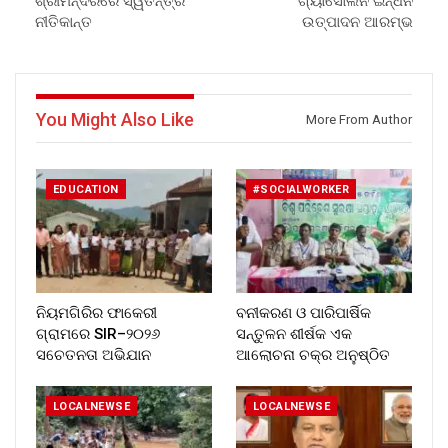
ଶ୍ରୀମନ୍ଦିରରେ ସ୍ୱତନ୍ତ୍ର
ଗ୍ୟାସୋଲିନ ଇନ୍ଧନ
ନୀତିକାନ୍ତ
ଉତ୍ପାଦନ ଆରମ୍ଭ
You Might Also Like
More From Author
EDUCATION
#SOCIALWORKER
ନିୟମଗିରିର ଫାକେରୀ
ବନୀକରଣ ଓ ପାରିପାର୍ଷିକ
ଗ୍ରାମରେ SIR–୨୦୨୬
ସନ୍ତୁଳନ ଶୀର୍ଷକ ଏକ
ସଚେତନତା ଅଭିଯାନ
ଆଲୋଚନା ଚକ୍ର ଅନୁଷ୍ଠିତ
LOCALNEWSE
LOCALNEWSE