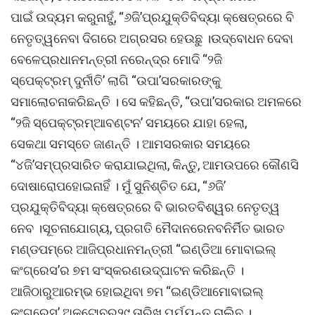
ପାଇଁ ଉଦ୍ୟମ କରୁନାହୁଁ, “୬ଜି’ପ୍ରଯୁକ୍ତିବିଦ୍ୟା କ୍ଷେତ୍ରରେ ବି
ନେତୃତ୍ୱନେବା ଦିଗରେ ଅଗ୍ରସର ହେଉଛୁ ।ଉଦ୍ବୋଧନ ଦେବା
ବେଳେପ୍ରଧାନମନ୍ତ୍ରୀ ନରେନ୍ଦ୍ର ମୋଦି “୨ଜି
ସ୍ପେକ୍ଟ୍ରମ୍ ଦୁର୍ନୀତି’ ଲାଗି “ଉପା’ସରକାରଙ୍କୁ
ସମାଲୋଚନାକରିଛନ୍ତି । ସେ କହିଛନ୍ତି, “ଉପା’ସରକାର ଅମଳରେ
“୨ଜି ସ୍ପେକ୍ଟ୍ରମ୍ଆବଣ୍ଟନ’ ସମୟରେ ଯାହା ହେଲା,
ସେକଥା ସମସ୍ତେ ଜାଣନ୍ତି । ଆମସରକାର ସମୟରେ
“୪ଜି’ସମ୍ପ୍ରସାରିତ କରାଯାଇଥିଲା, କିନ୍ତୁ, ଆମଉପରେ କୌଣସି
ଦୋଷାରୋପହୋଇନାହିଁ । ମୁଁ ସୁନିଶ୍ଚିତ ଯେ, “୬ଜି’
ପ୍ରଯୁକ୍ତିବିଦ୍ୟା କ୍ଷେତ୍ରରେ ବି ଭାରତବିଶ୍ୱର ନେତୃତ୍ୱ
ନେବ ।ସୂଚନାଯୋଗ୍ୟ, ପ୍ରଗତି ମୈଦାନରେନବନିର୍ମିତ ଭାରତ
ମଣ୍ଡପମ୍ରେ ଆଜିପ୍ରଧାନମନ୍ତ୍ରୀ “ଇଣ୍ଡିଆ ମୋବାଇଲ୍
କଂଗ୍ରେସ’ର ୭ମ ସଂସ୍କରଣଉଦ୍ଘାଟନ କରିଛନ୍ତି ।
ଆଜିଠାରୁଆରମ୍ଭ ହୋଇଥିବା ୭ମ “ଇଣ୍ଡିଆମୋବାଇଲ୍
କଂଗ୍ରେସ’ ଅକ୍ଟୋବର୨୯ ତାରିଖ ପର୍ଯ୍ୟନ୍ତ ଚାଲିବ ।