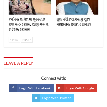
ବର୍ଷାରେ ଭାସିଗଲା କୁଚେଣ୍ଡି
ପୁରୀ ପୌରପାଳିକାକୁ ପୁରୀ
ନଦୀ କାଠ ପୋଲ, ଅଞ୍ଚଳବାସୀ
ମହାନଗର ନିଗମ ଘୋଷଣା
ଗଢିଲେ ପୋଲୋ
PREV
NEXT
LEAVE A REPLY
Connect with:
Login With Facebook
Login With Google
Login With Twitter