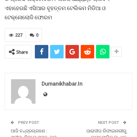
ଏହାହେଉଛି ଏସିଆର ବୃହତ୍ତମ ଟେଲିକମ ମିଡିଆ ଓ
ଟେକ୍ନୋଲୋଜି ଫୋରମ
227
0
Share
Dumanikhabar.in
PREV POST
NEXT POST
ଆଜି ଚନ୍ଦ୍ରଗ୍ରହଣ :
ପାରାଦୀପ ରିଫାଇନାରୀରୁ