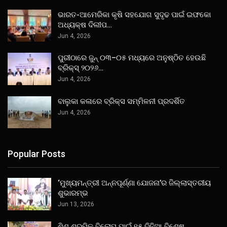
ଭାରତ-ଆମେରିକା କୃଷି ସହଯୋଗ ସୁଦୃଢ ପାଇଁ ଇଫକୋ
ଅଧ୍ୟକ୍ଷ ଦିଲୀପ…
Jun 4, 2026
ପୁରୀଠାରେ ଜୁନ୍ ୦୩–୦୫ ମଧ୍ୟରେ ଅନୁଷ୍ଠିତ ହେଉଛି
ବ୍ରିକ୍ସ୍ ୨୦୨୬…
Jun 4, 2026
ବାଲୁକା କଳାରେ ବ୍ରିକ୍ସ ସମ୍ମିଳନୀ ପ୍ରଦର୍ଶିତ
Jun 4, 2026
Popular Posts
‘ମୁଖ୍ୟମନ୍ତ୍ରୀ ଅନ୍ନପୂର୍ଣ୍ଣା ଯୋଜନା’ର ଜିଲ୍ଲାସ୍ତରୀୟ
ଶୁଭାରମ୍ଭ
Jun 13, 2026
ଶିଶୁ ଶ୍ରମିକ ବିଲୋପ ପାଇଁ ୧୫ ଦିନିଆ ବିଶେଷ