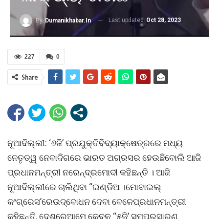
Last updated
Oct 28, 2023
By
Dumanikhabar.in
227
0
Share
ନୂଆଦିଲ୍ଲୀ: ‘୬ଜି’ ପ୍ରଯୁକ୍ତିବିଦ୍ୟାକ୍ଷେତ୍ରରେ ମଧ୍ୟ
ନେତୃତ୍ୱ ନେବାଦିଗରେ ଭାରତ ଅଗ୍ରସର ହେଉଛିବୋଲି ଆଜି
ପ୍ରଧାନମନ୍ତ୍ରୀ ନରେନ୍ଦ୍ରମୋଦୀ କହିଛନ୍ତି । ଆଜି
ନୂଆଦିଲ୍ଲୀରେ ଚାଲିଥିବା “ଇଣ୍ଡିଅ ।ମୋବାଇଲ୍
କଂଗ୍ରେସ’ରେଉଦ୍ବୋଧନ ଦେବା ବେଳେପ୍ରଧାନମନ୍ତ୍ରୀ
କହିଛନ୍ତି, ଦେଶରେଆମେ କେବଳ “୫ଜି’ ସମ୍ପ୍ରସାରଣ