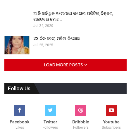
ଆଜି ସର୍ବାଧିକ ୧୫୯୪ଜଣ କରୋନା ପଜିଟିଭ୍ ଚିହ୍ନଟ,
ରାଜ୍ୟରେ ମୋଟ…
Jul 24, 2020
22 ଦିନ ହେଲା ମହିଳା ନିଖୋଜ
Jul 25, 2025
LOAD MORE POSTS
Follow Us
Facebook
Twitter
Dribbble
Youtube
Likes
Followers
Followers
Subscribers