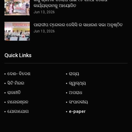
କାର୍ଯ୍ୟକ୍ରମକୁ ଆୟୋଜିତ
Jun 13, 2026
ପାରାଦୀପ ଟ୍ରେଲର ଜେସିସି ର ସାଧାରଣ ସଭା ଅନୁଷ୍ଠିତ
Jun 13, 2026
Quick Links
ଦେଶ- ବିଦେଶ
ରାଜ୍ୟ
ସିଟି ମିରର
ସ୍ୱାସ୍ଥ୍ୟ
ରାଜନୀତି
ଅପରାଧ
ମନୋରଞ୍ଜନ
ସଂପାଦକୀୟ
ଯୋଗାଯୋଗ
e-paper