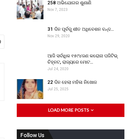
258 ଅଭିଯୋଗର ଶୁଣାଣି
Nov 7, 2023
31 ଦିନ ପୂର୍ବରୁ ଶୀତ ଅଧିବେଶନ ବନ୍ଦ…
Nov 29, 2020
0
ଆଜି ସର୍ବାଧିକ ୧୫୯୪ଜଣ କରୋନା ପଜିଟିଭ୍
ଚିହ୍ନଟ, ରାଜ୍ୟରେ ମୋଟ…
Jul 24, 2020
22 ଦିନ ହେଲା ମହିଳା ନିଖୋଜ
Jul 25, 2025
LOAD MORE POSTS
Follow Us