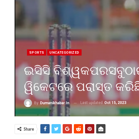
SPORTS
UNCATEGORIZED
ଇସିସି ବିଶ୍ୱକପରସବୁଠା
ୱିକେଟରେ ପରାସ୍ତ କରିଛ
Last updated
Oct 15, 2023
By
Dumanikhabar.in
Share