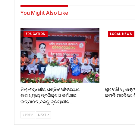
You Might Also Like
EDUCATION
LOCAL NEWS
ଜିଲ୍ଲାସ୍ତରୀୟ ପଣ୍ଡିତ ଦୀନଦୟାଲ
ଜୁନ ଚାରି ରୁ ସମ
ଉପାଧ୍ୟାୟ ପ୍ରଶିକ୍ଷଣ କର୍ମଶାଳା
କବାଡି ପ୍ରତିଯୋଗ
ଉଦ୍‌ଯାପିତ,ଦଳକୁ କ୍ରିୟାଶୀଳ…
PREV
NEXT