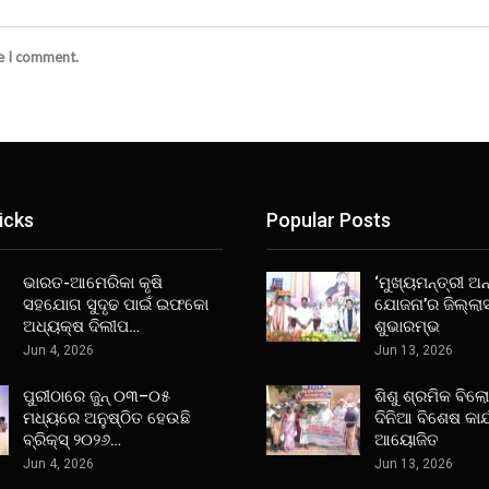
me I comment.
icks
Popular Posts
ଭାରତ-ଆମେରିକା କୃଷି
‘ମୁଖ୍ୟମନ୍ତ୍ରୀ ଅନ୍
ସହଯୋଗ ସୁଦୃଢ ପାଇଁ ଇଫକୋ
ଯୋଜନା’ର ଜିଲ୍ଲା
ଅଧ୍ୟକ୍ଷ ଦିଲୀପ…
ଶୁଭାରମ୍ଭ
Jun 4, 2026
Jun 13, 2026
ପୁରୀଠାରେ ଜୁନ୍ ୦୩–୦୫
ଶିଶୁ ଶ୍ରମିକ ବିଲ
ମଧ୍ୟରେ ଅନୁଷ୍ଠିତ ହେଉଛି
ଦିନିଆ ବିଶେଷ କାର
ବ୍ରିକ୍ସ୍ ୨୦୨୬…
ଆୟୋଜିତ
Jun 4, 2026
Jun 13, 2026