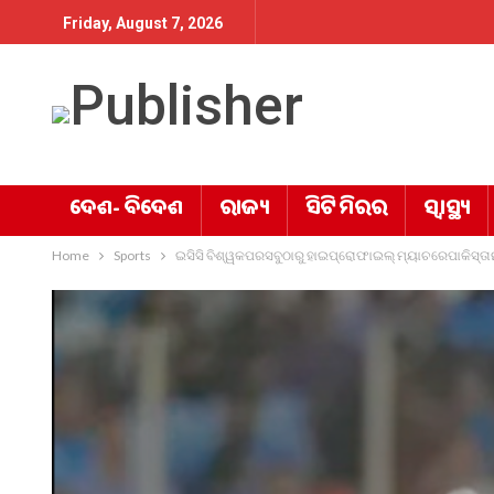
Friday, August 7, 2026
ଦେଶ- ବିଦେଶ
ରାଜ୍ୟ
ସିଟି ମିରର
ସ୍ୱାସ୍ଥ୍ୟ
Home
Sports
ଇସିସି ବିଶ୍ୱକପରସବୁଠାରୁ ହାଇପ୍ରୋଫାଇଲ୍ ମ୍ୟାଚରେପାକିସ୍ତାନ