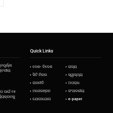
Quick Links
ନପୂର୍ଣ୍ଣା
ଦେଶ- ବିଦେଶ
ରାଜ୍ୟ
ସ୍ତରୀୟ
ସିଟି ମିରର
ସ୍ୱାସ୍ଥ୍ୟ
ରାଜନୀତି
ଅପରାଧ
ମନୋରଞ୍ଜନ
ସଂପାଦକୀୟ
ୋପ ପାଇଁ ୧୫
୍ଯ୍ୟକ୍ରମକୁ
ଯୋଗାଯୋଗ
e-paper