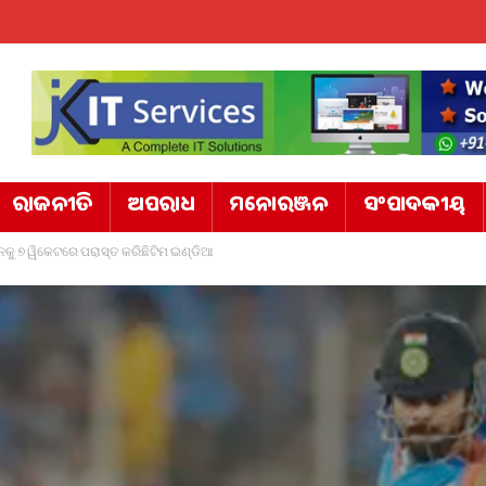
ରାଜନୀତି
ଅପରାଧ
ମନୋରଞ୍ଜନ
ସଂପାଦକୀୟ
କୁ ୭ ୱିକେଟରେ ପରାସ୍ତ କରିଛିଟିମ ଇଣ୍ଡିଆ