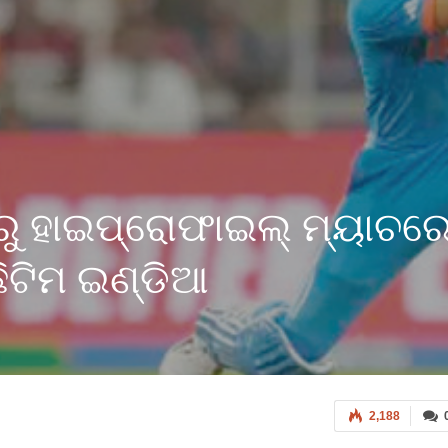
ରୁ ହାଇପ୍ରୋଫାଇଲ୍ ମ୍ୟାଚରେପ
ିଟିମ ଇଣ୍ଡିଆ
2,188