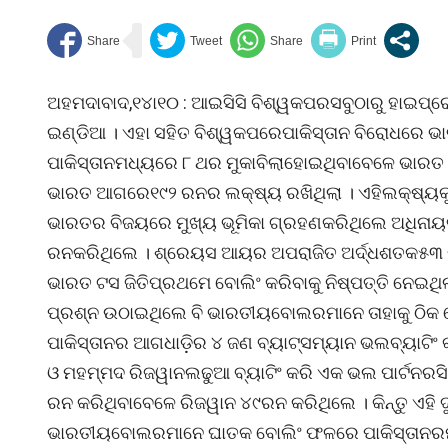
ଅହମଦାବାଦ,୧୪ା୧୦ : ଆଇସିସି ବିଶ୍ୱକପରସବୁଠାରୁ ହାଇପ୍ରୋ
ଇଣ୍ଡିଆ । ଏହା ସହିତ ବିଶ୍ୱକପରେପାକିସ୍ତାନ ବିରୋଧରେ ଭ
ପାକିସ୍ତାନମଧ୍ୟରେ ୮ ଥର ମୁକାବିଲାହୋଇଥିବାବେଳେ ଭାରତ ୮
ଭାରତ ଆଗରେ୧୯୨ ରନର ଲକ୍ଷ୍ୟ ରଖିଥିଲା । ଏହିଲକ୍ଷ୍ୟକ
ଭାରତର ବିଜୟରେ ମୁଖ୍ୟ ଭୂମିକା ଗ୍ରହଣକରିଥିଲେ ଅଧିନାୟକ 
ରନକରିଥିଲେ । ଶ୍ରେୟସ ଆୟର ଅପରାଜିତ ଅର୍ଦ୍ଧଶତକ୫୩ ର
ଭାରତ ଟସ ଜିତିପ୍ରଥମେ ବୋଲିଂ କରିବାକୁ ନିଷ୍ପତ୍ତି ନେଇଥିଲା
ପ୍ରଶ୍ନ ଉଠାଇଥିଲେ ବି ଭାରତୀୟବୋଲରମାନେ ତାହାକୁ ଠିକ 
ପାକିସ୍ତାନର ଆଗଧାଡ଼ିର ୪ ଜଣ ବ୍ୟାଟ୍ସମ୍ୟାନ ଭଲବ୍ୟାଟିଂ
ଓ ମହମ୍ମଦ ରିଜୱାନଲଢୁଆ ବ୍ୟାଟିଂ କରି ଏକ ଭଲ ପାର୍ଟନରସ
ରନ କରିଥିବାବେଳେ ରିଜୱାନ ୪୯ରନ କରିଥିଲେ । କିନ୍ତୁ ଏହି 
ଭାରତୀୟବୋଲରମାନେ ଘାତକ ବୋଲିଂ ଫଳରେ ପାକିସ୍ତାନରମଧ୍ୟ