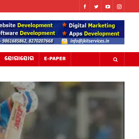
ଯୋଗାଯୋଗ
E-PAPER