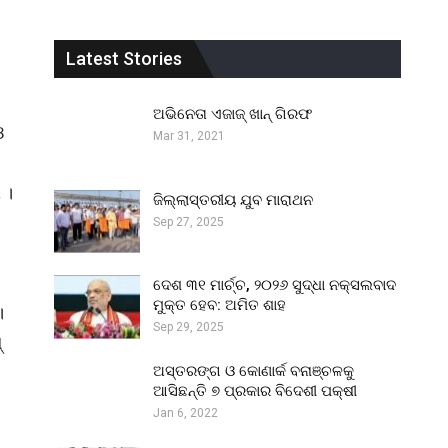
Latest Stories
ଅଭିନେତା ଏଜାଜ୍ ଖାନ୍ ଗିରଫ
ଓ
Mar 31, 2021
 ।
ଜିଲ୍ଲାସ୍ତରୀୟ ଯୁବ ମାରାଥନ
Sep 27, 2025
ଦେଶ ୩୧ ମାର୍ଚ୍ଚ, ୨୦୨୬ ସୁଦ୍ଧା ନକ୍ସଲବାଦ
ମୁକ୍ତ ହେବ: ଅମିତ ଶାହ
।
Sep 29, 2025
୍
ଅସ୍ତରଙ୍ଗ ଓ କୋଣାର୍କ ବନାଞ୍ଚଳକୁ
ଆସିଛନ୍ତି ୭ ପ୍ରକାର ବିଦେଶୀ ପକ୍ଷୀ
Jan 6, 2022