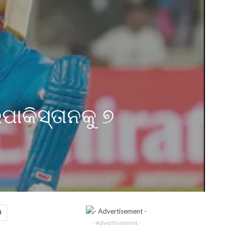
ାକିସ୍ତାନକୁ ୭
0
- Advertisement -