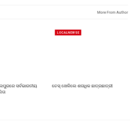
More From Author
LOCALNEWSE
୍ବଲପୁରରେ ସର୍ବଭାରତୀୟ
ଚେସ୍ ଖେଳିଲେ ଶତାଧିକ ଛାତ୍ରଛାତ୍ରୀ
ିତା