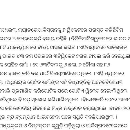
ଫାଇଲ୍ ମ୍ୟାଚରେପାକିସ୍ତାନକୁ ୭ ୱିକେଟରେ ପରାସ୍ତ କରିଛିଟିମ
ାରତର ଅଜେୟରେକର୍ଡ ବଜାୟ ରହିଛି । ଦିନିକିଆବିଶ୍ୱକପରେ ଭାରତ 
ଟି ଯାକମ୍ୟାଚରେ ବିଜୟ ହାସଲ କରିଛି । ଏହିମ୍ୟାଚରେ ପାକିସ୍ତାନ
ୁ ଭାରତ ୪୩ ତମ ଓଭରରେ ୩ଟିୱିକେଟ ହରାଇ ହାସଲ କରି ନେଇଥିଲା
ରୋହିତ ଶର୍ମା । ସେ ୬୩ଟିବଲରୁ ୬ ଛକା, ୬ ଚୌକା ସହ ୮୬
ନ ହାସଲ କରି ଦଳ ପାଇଁ ବିଜୟଆଣିଦେଇଥିଲେ । ଏହି ମ୍ୟାଚରେ
 ।ଅଧିନାୟକ ରୋହିତ ଶର୍ମାଙ୍କ ଏହି ନିଷ୍ପତ୍ତିକୁ ଅନେକବିଶେଷଜ୍ଞ
ବୋଲି ପ୍ରମାଣିତ କରିଗୋଟିକ ପରେ ଗୋଟିଏ ୱିକେଟ ନେଇ·ଲିଥିଲେ 
 କରିଥିଲେ ବି ବଡ଼ ସ୍କୋର କରିପାରିନଥିଲେ ।ବିଶେଷକରି ବାବର ଆଜମ
ିପ କରିଭାରତୀୟ ଶିବିରରେ ଚିନ୍ତା ଉଦ୍ରେକ କରାଇଥିଲେ ।ବାବର ୫୦
ଦୁଇ ବ୍ୟାଟ୍ସମ୍ୟାନ ଆଉଟହେବା ପରେ ସ୍ଥିତି ବଦଳିଯାଇଥିଲା ।
କ୍ରମ ଓ ନିମ୍ନକ୍ରମ ଭୁସୁଡ଼ି ପଡ଼ିଥିଲା ଓ ପାକିସ୍ତାନ୧୯୧ରନରେ