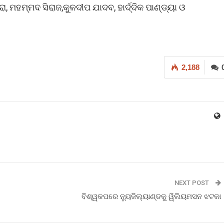
ମ୍ମଦ ସିରାଜ,କୁଳଦୀପ ଯାଦବ, ହାର୍ଦ୍ଦିକ ପାଣ୍ଡ୍ୟା ଓ
2,188
NEXT POST
ବିଶ୍ୱକପରେ ନୁ୍ୟଜିଲ୍ୟାଣ୍ଡକୁ ୱିଲିୟମସନ ଝଟକା