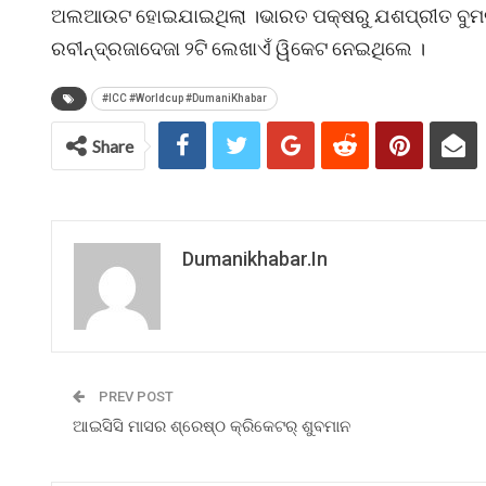
ଅଲଆଉଟ ହୋଇଯାଇଥିଲା ।ଭାରତ ପକ୍ଷରୁ ଯଶପ୍ରୀତ ବୁମରା, ମହ
ରବୀନ୍ଦ୍ରଜାଦେଜା ୨ଟି ଲେଖାଏଁ ୱିକେଟ ନେଇଥିଲେ ।
#ICC #Worldcup #DumaniKhabar
Share
Dumanikhabar.in
PREV POST
ଆଇସିସି ମାସର ଶ୍ରେଷ୍ଠ କ୍ରିକେଟର୍ ଶୁବମାନ