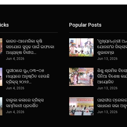
icks
Popular Posts
ଭାରତ-ଆମେରିକା କୃଷି
‘ମୁଖ୍ୟମନ୍ତ୍ରୀ ଅନ୍
ସହଯୋଗ ସୁଦୃଢ ପାଇଁ ଇଫକୋ
ଯୋଜନା’ର ଜିଲ୍ଲା
ଅଧ୍ୟକ୍ଷ ଦିଲୀପ…
ଶୁଭାରମ୍ଭ
Jun 4, 2026
Jun 13, 2026
ପୁରୀଠାରେ ଜୁନ୍ ୦୩–୦୫
ଶିଶୁ ଶ୍ରମିକ ବିଲ
ମଧ୍ୟରେ ଅନୁଷ୍ଠିତ ହେଉଛି
ଦିନିଆ ବିଶେଷ କାର
ବ୍ରିକ୍ସ୍ ୨୦୨୬…
ଆୟୋଜିତ
Jun 4, 2026
Jun 13, 2026
ବାଲୁକା କଳାରେ ବ୍ରିକ୍ସ
ପାରାଦୀପ ଟ୍ରେଲର
ସମ୍ମିଳନୀ ପ୍ରଦର୍ଶିତ
ସାଧାରଣ ସଭା ଅନୁ
Jun 4, 2026
Jun 13, 2026