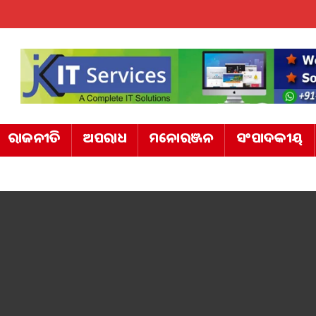
ରାଜନୀତି
ଅପରାଧ
ମନୋରଞ୍ଜନ
ସଂପାଦକୀୟ