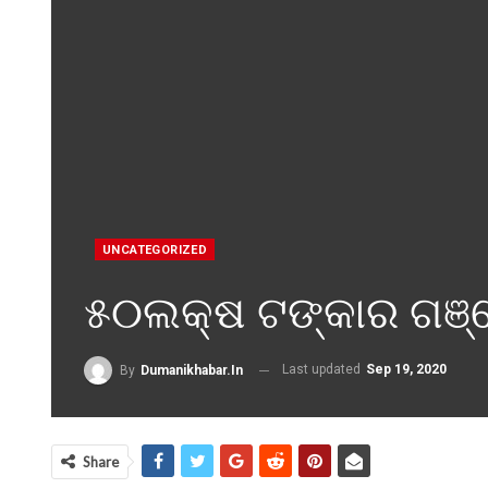
UNCATEGORIZED
୫୦ଲକ୍ଷ ଟଙ୍କାର ଗଞ୍
Last updated
Sep 19, 2020
By
Dumanikhabar.in
Share