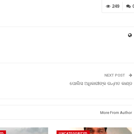
249
NEXT POST
ପୋଲିସ ଅଧିକାରୀଙ୍କ ଉନ୍ମତ କାଣ୍ଡ
More From Author
ED
UNCATEGORIZED