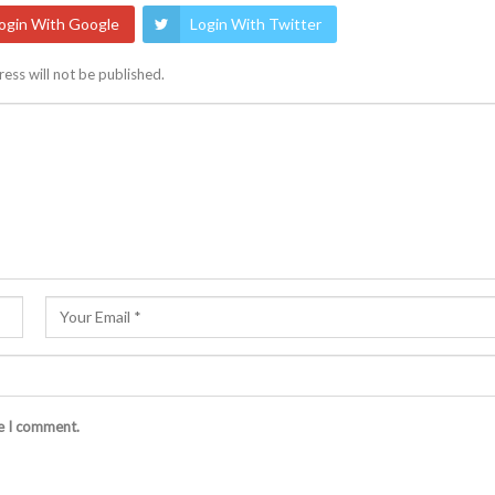
ogin With Google
Login With Twitter
ess will not be published.
me I comment.