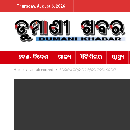
Thursday, August 6, 2026
ଦେଶ- ବିଦେଶ
ରାଜ୍ୟ
ସିଟି ମିରର
ସ୍ୱାସ୍ଥ୍ୟ
Home
Uncategorized
୫୦ଲକ୍ଷ ଟଙ୍କାର ଗଞ୍ଜେଇ ଜବତ: ୪ଗିରଫ