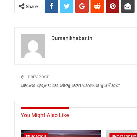
Share
Dumanikhabar.in
PREV POST
ଭାରତର ଗୁପ୍ତ ତଥ୍ୟ ଚୀନକୁ ଦେବା ଘଟଣାରେ ଦୁଇ ଗିରଫ
You Might Also Like
EDUCATION
UNCATEGORIZ