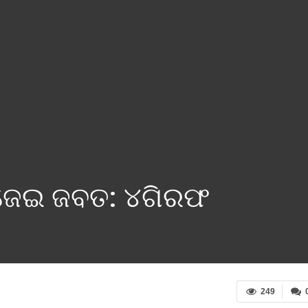
ଜେଇ ଜବତ: ୪ଗିରଫ
249