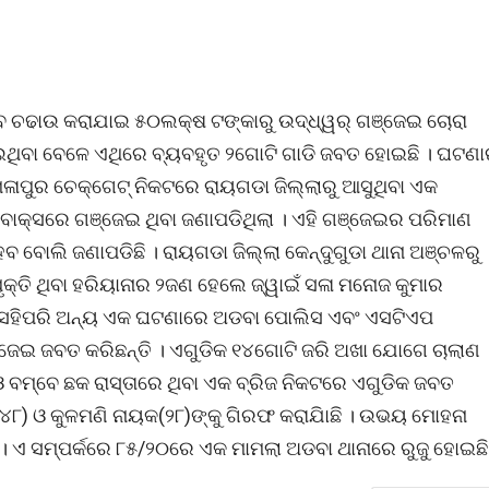
ାବେ ଚଢାଉ କରାଯାଇ ୫୦ଲକ୍ଷ ଟଙ୍କାରୁ ଉଦ୍ଧ୍ୱର୍ ଗଞ୍ଜେଇ ଚୋରା
ିବା ବେଳେ ଏଥିରେ ବ୍ୟବହୃତ ୨ଗୋଟି ଗାଡି ଜବତ ହୋଇଛି । ଘଟଣା
ଳାପୁର ଚେକ୍ଗେଟ୍ ନିକଟରେ ରାୟଗଡା ଜିଲ୍ଲାରୁ ଆସୁଥିବା ଏକ
ବାକ୍ସରେ ଗଞ୍ଜେଇ ଥିବା ଜଣାପଡିଥିଲା । ଏହି ଗଞ୍ଜେଇର ପରିମାଣ
 ବୋଲି ଜଣାପଡିଛି । ରାୟଗଡା ଜିଲ୍ଲା କେନ୍ଦୁଗୁଡା ଥାନା ଅଞ୍ଚଳରୁ
ୃକ୍ତି ଥିବା ହରିୟାନାର ୨ଜଣ ହେଲେ ଜ୍ୱାଇଁ ସଳା ମନୋଜ କୁମାର
 । ସେହିପରି ଅନ୍ୟ ଏକ ଘଟଣାରେ ଅଡବା ପୋଲିସ ଏବଂ ଏସଟିଏପ
ଜେଇ ଜବତ କରିଛନ୍ତି । ଏଗୁଡିକ ୧୪ଗୋଟି ଜରି ଅଖା ଯୋଗେ ଚାଲାଣ
ଓ ବମ୍ବେ ଛକ ରାସ୍ତାରେ ଥିବା ଏକ ବ୍ରିଜ ନିକଟରେ ଏଗୁଡିକ ଜବତ
(୪୮) ଓ କୁଳମଣି ନାୟକ(୨୮)ଙ୍କୁ ଗିରଫ କରାଯାିଛି । ଉଭୟ ମୋହନା
ଛି । ଏ ସମ୍ପର୍କରେ ୮୫/୨୦ରେ ଏକ ମାମଲା ଅଡବା ଥାନାରେ ରୁଜୁ ହୋଇଛି