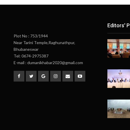
Editors' P
Plot No : 753/1944
Near Tarini Temple,Raghunathpur,
Bhubaneswar
Tel: 0674-2975387
E-mail : dumanikhabar2020@gmail.com