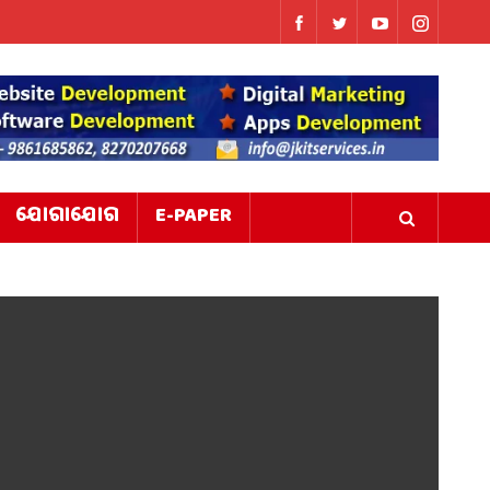
ଯୋଗାଯୋଗ
E-PAPER