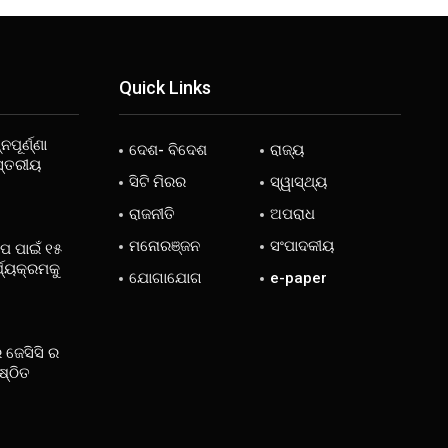
Quick Links
ନପୂର୍ଣ୍ଣା
ଦେଶ- ବିଦେଶ
ରାଜ୍ୟ
ସ୍ତରୀୟ
ସିଟି ମିରର
ସ୍ୱାସ୍ଥ୍ୟ
ରାଜନୀତି
ଅପରାଧ
ମନୋରଞ୍ଜନ
ସଂପାଦକୀୟ
ୋପ ପାଇଁ ୧୫
୍ଯ୍ୟକ୍ରମକୁ
ଯୋଗାଯୋଗ
e-paper
 ଜେସିସି ର
ଷ୍ଠିତ