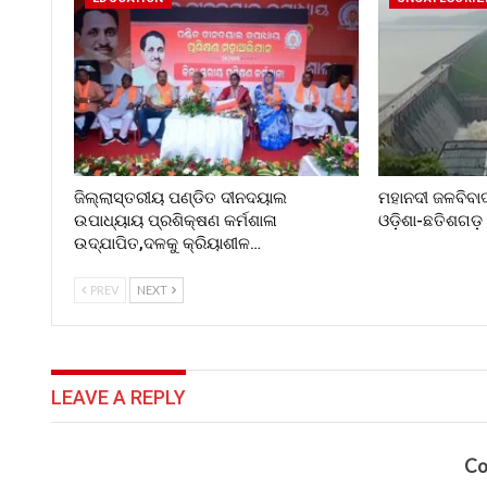
ଜିଲ୍ଲାସ୍ତରୀୟ ପଣ୍ଡିତ ଦୀନଦୟାଲ
ମହାନଦୀ ଜଳବିବା
ଉପାଧ୍ୟାୟ ପ୍ରଶିକ୍ଷଣ କର୍ମଶାଳା
ଓଡ଼ିଶା-ଛତିଶଗଡ଼
ଉଦ୍‌ଯାପିତ,ଦଳକୁ କ୍ରିୟାଶୀଳ…
PREV
NEXT
LEAVE A REPLY
Co