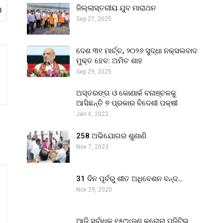
ଜିଲ୍ଲାସ୍ତରୀୟ ଯୁବ ମାରାଥନ
0
Sep 27, 2025
ଦେଶ ୩୧ ମାର୍ଚ୍ଚ, ୨୦୨୬ ସୁଦ୍ଧା ନକ୍ସଲବାଦ
ମୁକ୍ତ ହେବ: ଅମିତ ଶାହ
Sep 29, 2025
ଅସ୍ତରଙ୍ଗ ଓ କୋଣାର୍କ ବନାଞ୍ଚଳକୁ
ଆସିଛନ୍ତି ୭ ପ୍ରକାର ବିଦେଶୀ ପକ୍ଷୀ
Jan 6, 2022
258 ଅଭିଯୋଗର ଶୁଣାଣି
Nov 7, 2023
31 ଦିନ ପୂର୍ବରୁ ଶୀତ ଅଧିବେଶନ ବନ୍ଦ…
Nov 29, 2020
ଆଜି ସର୍ବାଧିକ ୧୫୯୪ଜଣ କରୋନା ପଜିଟିଭ୍