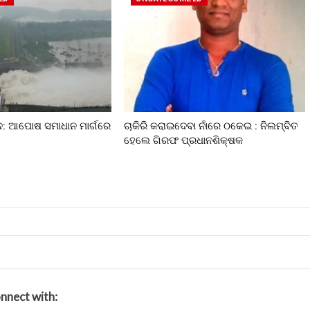
ଦ: ଆପୋଷ ସମାଧାନ ମାର୍ଗରେ
ଚାକିରି କରାଇଦେବା ନାଁରେ ଠକେଇ : ନିଲମ୍ବିତ
ହେଲେ ଗିରଫ ପ୍ରଧାନଶିକ୍ଷକ
nnect with: