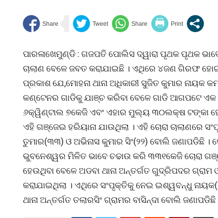
ପାରଳାଖେମୁଣ୍ଡି : ଗଜପତି ପୋଲିସ ଦ୍ୱାରା ପୃଥକ ପୃଥକ ଭ
ଚାଲାଣ ବେଳେ ଜବତ କରାଯାଇଛି । ଏଥିରେ ୪ଜଣ ଗିରଫ ହୋଇଥ
ପ୍ରକାଶ ଯେ,ମୋହନା ଥାନା ଅଧିକାରୀ ସୁଜିତ କୁମାର ନାୟକ କମ
କଣ୍ଟେନର ଗାଡିକୁ ଯାଞ୍ଚ କରିବା ବେଳେ ଗାଡି ଆଗପଟେ ଏକ 
୬କ୍ୱିଣ୍ଟାଲ ୭କେଜି ଏବଂ ଏହାର ମୁଲ୍ୟ ୩୦ଲକ୍ଷ ଟଙ୍କା ହେବ
ଏହି ଗଞ୍ଜେଇ ହରିୟାନା ଯାଉଥିଲା । ଏହି ଚୋରା ଚାଲାଣରେ ସଂପ
ତୁମାର(୩୩) ଓ ଅଭିନାସ କୁମାର ସିଂ(୨୨) ବୋଲି ଜଣାପଡିଛି
ଭୁବନେଶ୍ୱର ମିଳିତ ଭାବେ ଚଢାଉ କରି ୩୩୧କେଜି ଚୋରା ଗଞ୍
ହେଉଥିବା ବେଳେ ଅଡବା ଥାନା ଅନ୍ତର୍ଗତ ଗୁଦ୍ରିପଦର ଗ୍ରାମ 
କରାଯାଇଥିଲା । ଏଥିରେ ସଂପୃକ୍ତିକୁ ନେଇ ଇଶ୍ୱବନ୍ଧୁ ନାୟକ
ଥାନା ଅନ୍ତର୍ଗତ ତଲାରସିଂ ଗ୍ରାମର ବାସିନ୍ଦା ବୋଲି ଜଣାପଡି