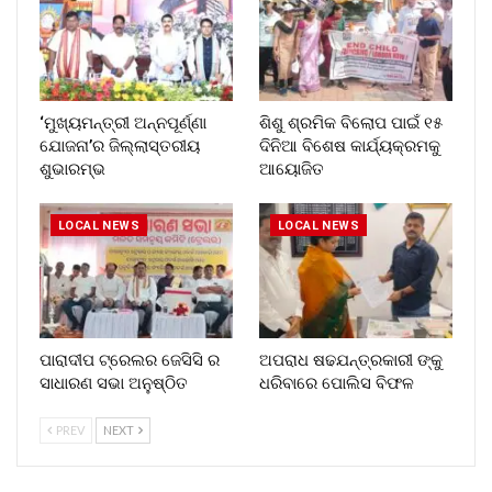
‘ମୁଖ୍ୟମନ୍ତ୍ରୀ ଅନ୍ନପୂର୍ଣ୍ଣା
ଶିଶୁ ଶ୍ରମିକ ବିଲୋପ ପାଇଁ ୧୫
ଯୋଜନା’ର ଜିଲ୍ଲାସ୍ତରୀୟ
ଦିନିଆ ବିଶେଷ କାର୍ଯ୍ୟକ୍ରମକୁ
ଶୁଭାରମ୍ଭ
ଆୟୋଜିତ
LOCAL NEWS
LOCAL NEWS
ପାରାଦୀପ ଟ୍ରେଲର ଜେସିସି ର
ଅପରାଧ ଷଢଯନ୍ତ୍ରକାରୀ ଙ୍କୁ
ସାଧାରଣ ସଭା ଅନୁଷ୍ଠିତ
ଧରିବାରେ ପୋଲିସ ବିଫଳ
PREV
NEXT