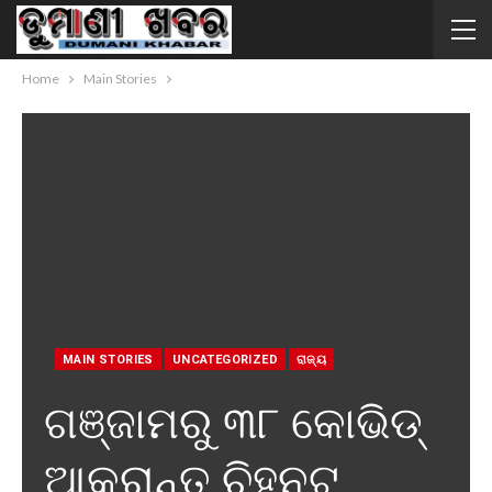
Home
Main Stories
MAIN STORIES
UNCATEGORIZED
ରାଜ୍ୟ
ଗଞ୍ଜାମରୁ ୩୮ କୋଭିଡ୍
ଆକ୍ରାନ୍ତ ଚିହ୍ନଟ