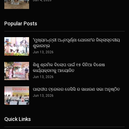
Popular Posts
‘ମୁଖ୍ୟମନ୍ତ୍ରୀ ଅନ୍ନପୂର୍ଣ୍ଣା ଯୋଜନା’ର ଜିଲ୍ଲାସ୍ତରୀୟ
ଶୁଭାରମ୍ଭ
Jun 13, 2026
ଶିଶୁ ଶ୍ରମିକ ବିଲୋପ ପାଇଁ ୧୫ ଦିନିଆ ବିଶେଷ
କାର୍ଯ୍ୟକ୍ରମକୁ ଆୟୋଜିତ
Jun 13, 2026
ପାରାଦୀପ ଟ୍ରେଲର ଜେସିସି ର ସାଧାରଣ ସଭା ଅନୁଷ୍ଠିତ
Jun 13, 2026
Quick Links