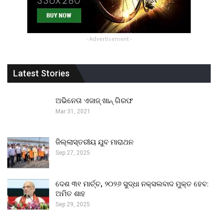
- Advertisement -
Latest Stories
ଅଭିନେତା ଏଜାଜ୍ ଖାନ୍ ଗିରଫ
Mar 31, 2021
ଜିଲ୍ଲାସ୍ତରୀୟ ଯୁବ ମାରାଥନ
Sep 27, 2025
ଦେଶ ୩୧ ମାର୍ଚ୍ଚ, ୨୦୨୬ ସୁଦ୍ଧା ନକ୍ସଲବାଦ ମୁକ୍ତ ହେବ:
ଅମିତ ଶାହ
Sep 29, 2025