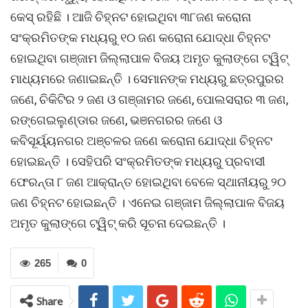
କେସ୍‌ ରହିଛି । ଆଜି ଚିହ୍ନଟ ହୋଇଥିବା ୩୮ଜଣ କରୋନା
ସଂକ୍ରମିତଙ୍କ ମଧ୍ୟରୁ ୧୦ ଜଣ କରୋନା ଯୋଦ୍ଧା ଚିହ୍ନଟ
ହୋଇଥିବା ଗଞ୍ଜାମ ଜିଲ୍ଲାପାଳ ବିଜୟ ଅମୃତ କୁଲାଙ୍ଗେ ଟ୍ୱିଟ୍‌
ମାଧ୍ୟମରେ ଜଣାଇଛନ୍ତି । ସେମାନଙ୍କ ମଧ୍ୟରୁ ଛତ୍ରପୁରର
ଜଣେ, ଚିକିଟିର ୨ ଜଣ ଓ ଗଞ୍ଜାମର ଜଣେ, ପୋଲସରାର ୩ ଜଣ,
ରଙ୍ଗେଇଲୁଣ୍ଡାର ଜଣେ, ଭଞନଗରର ଜଣେ ଓ
କବିସୂର୍ୟ୍ୟନଗର ଅଞ୍ଚଳର ଜଣେ କରୋନା ଯୋଦ୍ଧା ଚିହ୍ନଟ
ହୋଇଛନ୍ତି । ସେହିପରି ସଂକ୍ରମିତଙ୍କ ମଧ୍ୟରୁ ପ୍ରବାସୀ
ଫେରନ୍ତା ୮ ଜଣ ଆକ୍ରାନ୍ତ ହୋଇଥିବା ବେଳେ ସ୍ଥାନୀୟରୁ ୨୦
ଜଣ ଚିହ୍ନଟ ହୋଇଛନ୍ତି । ଏନେଇ ଗଞ୍ଜାମ ଜିଲ୍ଲାପାଳ ବିଜୟ
ଅମୃତ କୁଲାଙ୍ଗେ ଟ୍ୱିଟ୍‌ କରି ସୂଚନା ଦେଇଛନ୍ତି ।
265
0
Share