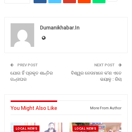
Dumanikhabar.in
PREV POST
NEXT POST
ଯୋଗ ହିଁ ପ୍ରକୃତ ଶାନ୍ତିର
ବିଶ୍ୱର ନେତାମାନେ କ’ଣ ଏତେ
ଗନ୍ତାଘର
ଭୟାଳୁ : ରିଚା
You Might Also Like
More From Author
LOCAL NEWS
LOCAL NEWS