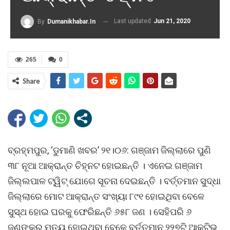
Last updated
Jun 21, 2020
By
Dumanikhabar.in
265
0
Share
ବ୍ରହ୍ମପୁର, ‘ଡୁମାଣି ଖବର’ ୨୧।୦୬: ଗଞ୍ଜାମ ଜିଲ୍ଲାରେ ପୁଣି
୩୮ ନୂଆ ଆକ୍ରାନ୍ତ ଚିହ୍ନଟ ହୋଇଛନ୍ତି । ଏନେଇ ଗଞ୍ଜାମ
ଜିଲ୍ଲପାଳ ଟ୍ୱିଟ୍‌ ଯୋଗେ ସୂଚନା ଦେଇଛନ୍ତି । ବର୍ତ୍ତମାନ ସୁଦ୍ଧା
ଜିଲ୍ଲାରେ ମୋଟ ଆକ୍ରାନ୍ତ ସଂଖ୍ୟା ୮୯୧ ହୋଇଥିବା ବେଳେ
ସୁସ୍ଥ ହୋଇ ଘରକୁ ଫେରିଛନ୍ତି ୬୫୮ ଜଣ । ସେହିପରି ୬
ଜଣଙ୍କର ମୃତ୍ୟୁ ହୋଇଥିବା ବେଳେ ବର୍ତ୍ତମାନ ୨୨୭ଟି ଆକ୍ଟିଭ୍