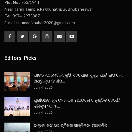
Plot No : 753/1944
Near Tarini Temple,Raghunathpur, Bhubaneswar
Tel: 0674-2975387
E-mail : dumanikhabar2020@gmail.com
Editors' Picks
ଭାରତ-ଆମେରିକା କୃଷି ସହଯୋଗ ସୁଦୃଢ ପାଇଁ ଇଫକୋ
ଅଧ୍ୟକ୍ଷ ଦିଲୀପ…
Jun 4, 2026
ପୁରୀଠାରେ ଜୁନ୍ ୦୩–୦୫ ମଧ୍ୟରେ ଅନୁଷ୍ଠିତ ହେଉଛି
ବ୍ରିକ୍ସ୍ ୨୦୨୬…
Jun 4, 2026
ବାଲୁକା କଳାରେ ବ୍ରିକ୍ସ ସମ୍ମିଳନୀ ପ୍ରଦର୍ଶିତ
Jun 4, 2026