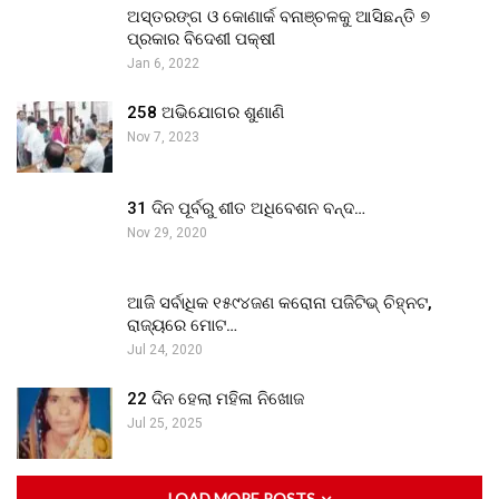
ଅସ୍ତରଙ୍ଗ ଓ କୋଣାର୍କ ବନାଞ୍ଚଳକୁ ଆସିଛନ୍ତି ୭
ପ୍ରକାର ବିଦେଶୀ ପକ୍ଷୀ
Jan 6, 2022
258 ଅଭିଯୋଗର ଶୁଣାଣି
Nov 7, 2023
31 ଦିନ ପୂର୍ବରୁ ଶୀତ ଅଧିବେଶନ ବନ୍ଦ…
Nov 29, 2020
ଆଜି ସର୍ବାଧିକ ୧୫୯୪ଜଣ କରୋନା ପଜିଟିଭ୍ ଚିହ୍ନଟ,
ରାଜ୍ୟରେ ମୋଟ…
Jul 24, 2020
22 ଦିନ ହେଲା ମହିଳା ନିଖୋଜ
Jul 25, 2025
LOAD MORE POSTS