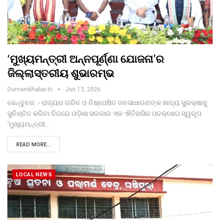
‘ମୁଖ୍ୟମନ୍ତ୍ରୀ ଅନ୍ନପୂର୍ଣ୍ଣା ଯୋଜନା’ର
ଜିଲ୍ଲାସ୍ତରୀୟ ଶୁଭାରମ୍ଭ
Dumanikhabar.in
Jun 13, 2026
କେନ୍ଦୁଝର :- ରାଜ୍ୟର ଗରିବ ଓ ନିଷ୍ପେଷିତ ଜନସାଧାରଣଙ୍କ ଖାଦ୍ୟ ସୁରକ୍ଷାକୁ
ସୁନିଶ୍ଚିତ କରିବା ଦିଗରେ ଓଡ଼ିଶା ସରକାର ଏକ ଐତିହାସିକ ପଦକ୍ଷେପ ସ୍ୱରୂପ
‘ମୁଖ୍ୟମନ୍ତ୍ରୀ…
READ MORE...
LOCAL NEWS