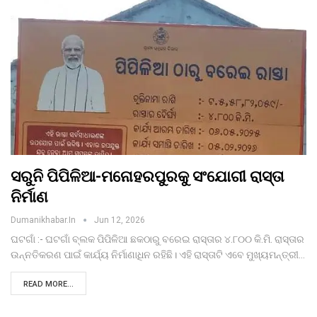
ସରୁନି ପିପିଳିଆ-ମନୋହରପୁରକୁ ସଂଯୋଗୀ ରାସ୍ତା
ନିର୍ମାଣ
Dumanikhabar.in
Jun 12, 2026
ଘଟଗାଁ :- ଘଟଗାଁ ବ୍ଲକ ପିପିଳିଆ ଛକଠାରୁ ବରେଇ ରାସ୍ତାର ୪.୮୦୦ କି.ମି. ରାସ୍ତାର
ଉନ୍ନତିକରଣ ପାଇଁ କାର୍ଯ୍ୟ ନିର୍ମାଣାଧିନ ରହିଛି। ଏହି ରାସ୍ତାଟି ଏବେ ମୁଖ୍ୟମନ୍ତ୍ରୀ…
READ MORE...