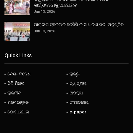
କାର୍ଯ୍ୟକ୍ରମକୁ ଆୟୋଜିତ
Jun 13, 2026
ପାରାଦୀପ ଟ୍ରେଲର ଜେସିସି ର ସାଧାରଣ ସଭା ଅନୁଷ୍ଠିତ
Jun 13, 2026
Quick Links
ଦେଶ- ବିଦେଶ
ରାଜ୍ୟ
ସିଟି ମିରର
ସ୍ୱାସ୍ଥ୍ୟ
ରାଜନୀତି
ଅପରାଧ
ମନୋରଞ୍ଜନ
ସଂପାଦକୀୟ
ଯୋଗାଯୋଗ
e-paper