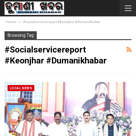
Home
#socialservicereport #keonjhar #dumanikhabar
Browsing Tag
#socialservicereport
#keonjhar #dumanikhabar
LOCAL NEWS