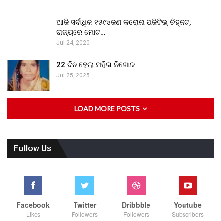
ଆଜି ସର୍ବାଧିକ ୧୫୯୪ଜଣ କରୋନା ପଜିଟିଭ୍ ଚିହ୍ନଟ,
ରାଜ୍ୟରେ ମୋଟ…
Jul 24, 2020
22 ଦିନ ହେଲା ମହିଳା ନିଖୋଜ
Jul 25, 2025
LOAD MORE POSTS
Follow Us
Facebook
Twitter
Dribbble
Youtube
Likes
Followers
Followers
Subscribers