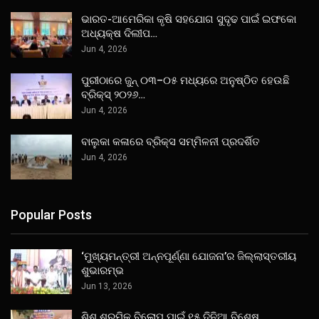
ଭାରତ-ଆମେରିକା କୃଷି ସହଯୋଗ ସୁଦୃଢ ପାଇଁ ଇଫକୋ
ଅଧ୍ୟକ୍ଷ ଦିଲୀପ…
Jun 4, 2026
ପୁରୀଠାରେ ଜୁନ୍ ୦୩–୦୫ ମଧ୍ୟରେ ଅନୁଷ୍ଠିତ ହେଉଛି
ବ୍ରିକ୍ସ୍ ୨୦୨୬…
Jun 4, 2026
ବାଲୁକା କଳାରେ ବ୍ରିକ୍ସ ସମ୍ମିଳନୀ ପ୍ରଦର୍ଶିତ
Jun 4, 2026
Popular Posts
‘ମୁଖ୍ୟମନ୍ତ୍ରୀ ଅନ୍ନପୂର୍ଣ୍ଣା ଯୋଜନା’ର ଜିଲ୍ଲାସ୍ତରୀୟ
ଶୁଭାରମ୍ଭ
Jun 13, 2026
ଶିଶୁ ଶ୍ରମିକ ବିଲୋପ ପାଇଁ ୧୫ ଦିନିଆ ବିଶେଷ