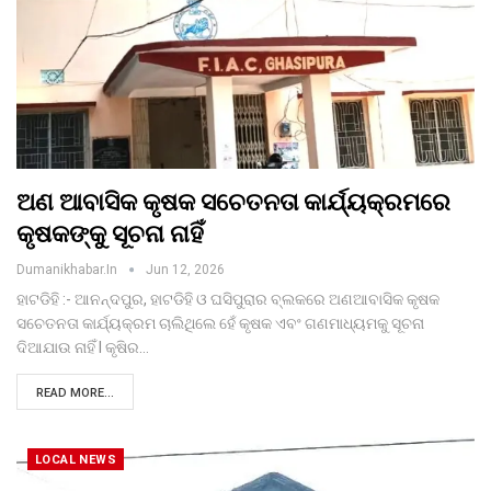
ଅଣ ଆବାସିକ କୃଷକ ସଚେତନତା କାର୍ଯ୍ୟକ୍ରମରେ
କୃଷକଙ୍କୁ ସୂଚନା ନାହିଁ
Dumanikhabar.in
Jun 12, 2026
ହାଟଡିହି :- ଆନନ୍ଦପୁର, ହାଟଡିହି ଓ ଘସିପୁରାର ବ୍ଲକରେ ଅଣଆବାସିକ କୃଷକ
ସଚେତନତା କାର୍ଯ୍ୟକ୍ରମ ଚାଲିଥିଲେ ହେଁ କୃଷକ ଏବଂ ଗଣମାଧ୍ୟମକୁ ସୂଚନା
ଦିଆଯାଉ ନାହିଁ l କୃଷିର…
READ MORE...
LOCAL NEWS