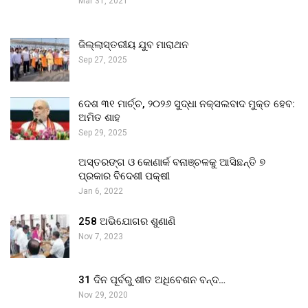
Mar 31, 2021
ଜିଲ୍ଲାସ୍ତରୀୟ ଯୁବ ମାରାଥନ
Sep 27, 2025
ଦେଶ ୩୧ ମାର୍ଚ୍ଚ, ୨୦୨୬ ସୁଦ୍ଧା ନକ୍ସଲବାଦ ମୁକ୍ତ ହେବ:
ଅମିତ ଶାହ
Sep 29, 2025
ଅସ୍ତରଙ୍ଗ ଓ କୋଣାର୍କ ବନାଞ୍ଚଳକୁ ଆସିଛନ୍ତି ୭
ପ୍ରକାର ବିଦେଶୀ ପକ୍ଷୀ
Jan 6, 2022
258 ଅଭିଯୋଗର ଶୁଣାଣି
Nov 7, 2023
31 ଦିନ ପୂର୍ବରୁ ଶୀତ ଅଧିବେଶନ ବନ୍ଦ…
Nov 29, 2020