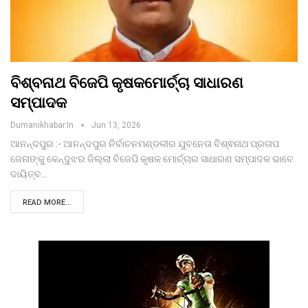
ବିଶ୍ବନାଥ ବିଜେପି କୃଷକମୋର୍ଚ୍ଚା ସାଧାରଣ
ସମ୍ପାଦକ
Dumanikhabar.in
Jun 13, 2026
ଆନନ୍ଦପୁର :- ଆନନ୍ଦପୁର ନିର୍ବାଚନମଣ୍ଡଳୀର ଯୁବନେତା ବିଶ୍ଵନାଥ ପ୍ରତାପ
ଜେନାଙ୍କୁ କେନ୍ଦୁଝର ଜିଲ୍ଲା ବିଜେପି କୃଷକ ମୋର୍ଚ୍ଚାର ସାଧାରଣ ସମ୍ପାଦକ ଭାବେ
ଦାୟିତ୍ବ…
READ MORE...