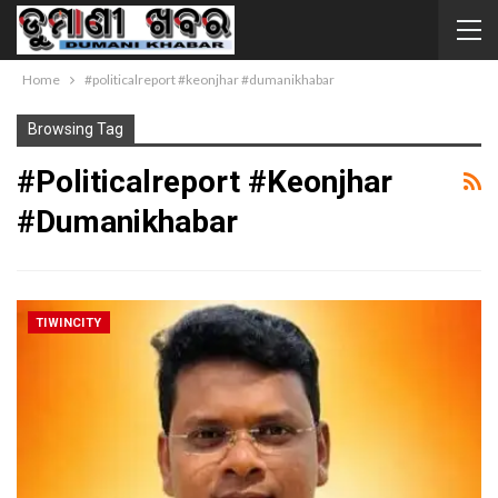
Home
#politicalreport #keonjhar #dumanikhabar
Browsing Tag
#politicalreport #keonjhar
#dumanikhabar
TIWINCITY