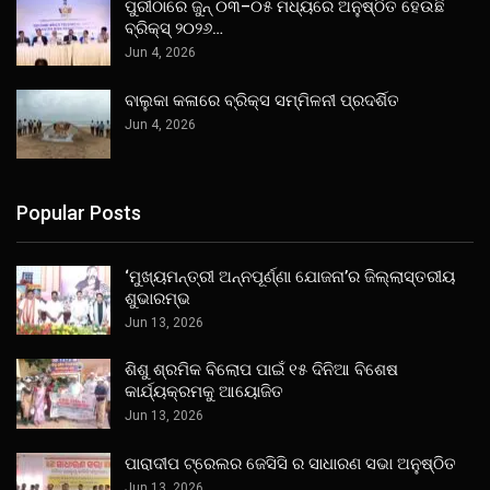
ପୁରୀଠାରେ ଜୁନ୍ ୦୩–୦୫ ମଧ୍ୟରେ ଅନୁଷ୍ଠିତ ହେଉଛି
ବ୍ରିକ୍ସ୍ ୨୦୨୬…
Jun 4, 2026
ବାଲୁକା କଳାରେ ବ୍ରିକ୍ସ ସମ୍ମିଳନୀ ପ୍ରଦର୍ଶିତ
Jun 4, 2026
Popular Posts
‘ମୁଖ୍ୟମନ୍ତ୍ରୀ ଅନ୍ନପୂର୍ଣ୍ଣା ଯୋଜନା’ର ଜିଲ୍ଲାସ୍ତରୀୟ
ଶୁଭାରମ୍ଭ
Jun 13, 2026
ଶିଶୁ ଶ୍ରମିକ ବିଲୋପ ପାଇଁ ୧୫ ଦିନିଆ ବିଶେଷ
କାର୍ଯ୍ୟକ୍ରମକୁ ଆୟୋଜିତ
Jun 13, 2026
ପାରାଦୀପ ଟ୍ରେଲର ଜେସିସି ର ସାଧାରଣ ସଭା ଅନୁଷ୍ଠିତ
Jun 13, 2026