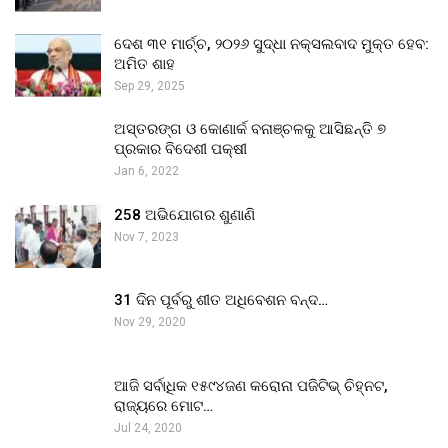
ଦେଶ ୩୧ ମାର୍ଚ୍ଚ, ୨୦୨୬ ସୁଦ୍ଧା ନକ୍ସଲବାଦ ମୁକ୍ତ ହେବ:
ଅମିତ ଶାହ
Sep 29, 2025
ଅସ୍ତରଙ୍ଗ ଓ କୋଣାର୍କ ବନାଞ୍ଚଳକୁ ଆସିଛନ୍ତି ୭
ପ୍ରକାର ବିଦେଶୀ ପକ୍ଷୀ
Jan 6, 2022
258 ଅଭିଯୋଗର ଶୁଣାଣି
Nov 7, 2023
31 ଦିନ ପୂର୍ବରୁ ଶୀତ ଅଧିବେଶନ ବନ୍ଦ…
Nov 29, 2020
ଆଜି ସର୍ବାଧିକ ୧୫୯୪ଜଣ କରୋନା ପଜିଟିଭ୍ ଚିହ୍ନଟ,
ରାଜ୍ୟରେ ମୋଟ…
Jul 24, 2020