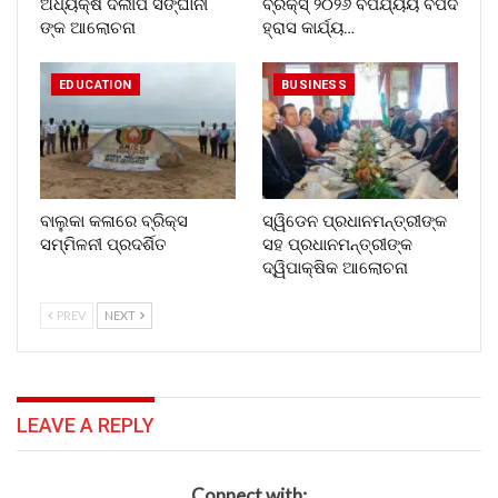
ଅଧ୍ୟକ୍ଷ ଦିଲୀପ ସଙ୍ଘାନୀ
ବ୍ରିକ୍ସ୍ ୨୦୨୬ ବିପର୍ଯ୍ୟୟ ବିପଦ
ଙ୍କ ଆଲୋଚନା
ହ୍ରାସ କାର୍ଯ୍ୟ…
EDUCATION
BUSINESS
ବାଲୁକା କଳାରେ ବ୍ରିକ୍ସ
ସ୍ୱିଡେନ ପ୍ରଧାନମନ୍ତ୍ରୀଙ୍କ
ସମ୍ମିଳନୀ ପ୍ରଦର୍ଶିତ
ସହ ପ୍ରଧାନମନ୍ତ୍ରୀଙ୍କ
ଦ୍ୱିପାକ୍ଷିକ ଆଲୋଚନା
PREV
NEXT
LEAVE A REPLY
Connect with: