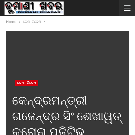
Home
ଦେଶ- ବିଦେଶ
ଦେଶ- ବିଦେଶ
କେନ୍ଦ୍ରମନ୍ତ୍ରୀ
ଗଜେନ୍ଦ୍ର ସିଂ ଶେଖାୱତ୍
କରୋନା ପଜିଟିଭ୍