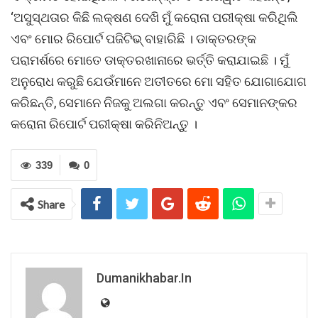
‘ଅସୁସ୍ଥତାର କିଛି ଲକ୍ଷଣ ଦେଖି ମୁଁ କରୋନା ପରୀକ୍ଷା କରିଥିଲି
ଏବଂ ମୋର ରିପୋର୍ଟ ପଜିଟିଭ୍ ବାହାରିଛି । ଡାକ୍ତରଙ୍କ
ପରାମର୍ଶରେ ମୋତେ ଡାକ୍ତରଖାନାରେ ଭର୍ତ୍ତି କରାଯାଇଛି । ମୁଁ
ଅନୁରୋଧ କରୁଛି ଯେଉଁମାନେ ଅତୀତରେ ମୋ ସହିତ ଯୋଗାଯୋଗ
କରିଛନ୍ତି, ସେମାନେ ନିଜକୁ ଅଲଗା କରନ୍ତୁ ଏବଂ ସେମାନଙ୍କର
କରୋନା ରିପୋର୍ଟ ପରୀକ୍ଷା କରିନିଅନ୍ତୁ ।
339
0
Share
Dumanikhabar.in