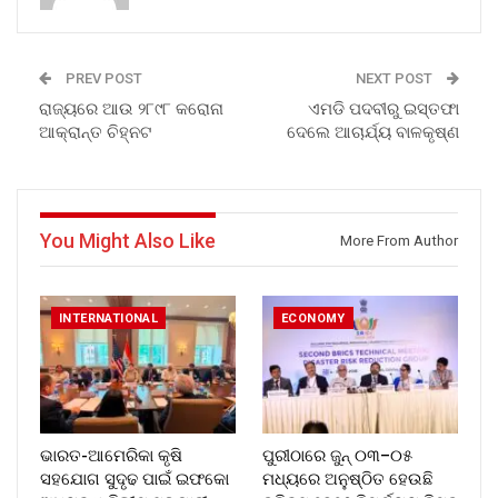
PREV POST
NEXT POST
ରାଜ୍ୟରେ ଆଉ ୨୮୯୮ କରୋନା
ଏମଡି ପଦବୀରୁ ଇସ୍ତଫା
ଆକ୍ରାନ୍ତ ଚିହ୍ନଟ
ଦେଲେ ଆଚାର୍ଯ୍ୟ ବାଳକୃଷ୍ଣ
You Might Also Like
More From Author
INTERNATIONAL
ECONOMY
ଭାରତ-ଆମେରିକା କୃଷି
ପୁରୀଠାରେ ଜୁନ୍ ୦୩–୦୫
ସହଯୋଗ ସୁଦୃଢ ପାଇଁ ଇଫକୋ
ମଧ୍ୟରେ ଅନୁଷ୍ଠିତ ହେଉଛି