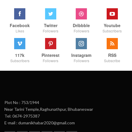
Facebook
Twitter
Dribbble
Youtube
Likes
Followers
Followers
Subscribers
117k
Pinterest
Instagram
RSS
Subscribers
Followers
Followers
Subscribe
Plot No : 753/1944
Near Tarini Temple,Raghunathpur, Bhubaneswar
Tel: 0674-2975387
E-mail : dumanikhabar2020@gmail.com