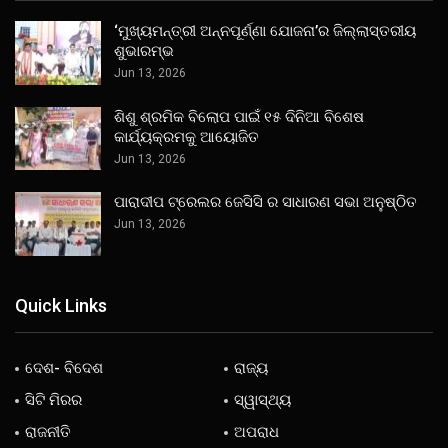
‘ମୁଖ୍ୟମନ୍ତ୍ରୀ ଅନ୍ନପୂର୍ଣ୍ଣା ଯୋଜନା’ର ଜିଲ୍ଲାସ୍ତରୀୟ
ଶୁଭାରମ୍ଭ
Jun 13, 2026
ଶିଶୁ ଶ୍ରମିକ ବିଲୋପ ପାଇଁ ୧୫ ଦିନିଆ ବିଶେଷ
କାର୍ଯ୍ୟକ୍ରମକୁ ଆୟୋଜିତ
Jun 13, 2026
ପାରାଦୀପ ଟ୍ରେଲର ଜେସିସି ର ସାଧାରଣ ସଭା ଅନୁଷ୍ଠିତ
Jun 13, 2026
Quick Links
ଦେଶ- ବିଦେଶ
ରାଜ୍ୟ
ସିଟି ମିରର
ସ୍ୱାସ୍ଥ୍ୟ
ରାଜନୀତି
ଅପରାଧ