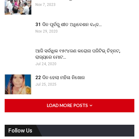
Nov 7, 2023
31 ଦିନ ପୂର୍ବରୁ ଶୀତ ଅଧିବେଶନ ବନ୍ଦ…
Nov 29, 2020
ଆଜି ସର୍ବାଧିକ ୧୫୯୪ଜଣ କରୋନା ପଜିଟିଭ୍ ଚିହ୍ନଟ,
ରାଜ୍ୟରେ ମୋଟ…
Jul 24, 2020
22 ଦିନ ହେଲା ମହିଳା ନିଖୋଜ
Jul 25, 2025
LOAD MORE POSTS
Follow Us