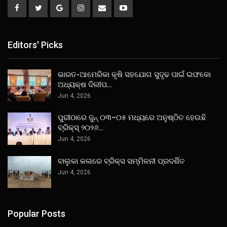
Editors' Picks
ଭାରତ-ଆମେରିକା କୃଷି ସହଯୋଗ ସୁଦୃଢ ପାଇଁ ଇଫକୋ
ଅଧ୍ୟକ୍ଷ ଦିଲୀପ…
Jun 4, 2026
ପୁରୀଠାରେ ଜୁନ୍ ୦୩–୦୫ ମଧ୍ୟରେ ଅନୁଷ୍ଠିତ ହେଉଛି
ବ୍ରିକ୍ସ୍ ୨୦୨୬…
Jun 4, 2026
ବାଲୁକା କଳାରେ ବ୍ରିକ୍ସ ସମ୍ମିଳନୀ ପ୍ରଦର୍ଶିତ
Jun 4, 2026
Popular Posts