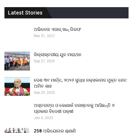
Latest Stories
ଅଭିନେତା ଏଜାଜ୍ ଖାନ୍ ଗିରଫ
Mar 31, 2021
ଜିଲ୍ଲାସ୍ତରୀୟ ଯୁବ ମାରାଥନ
Sep 27, 2025
ଦେଶ ୩୧ ମାର୍ଚ୍ଚ, ୨୦୨୬ ସୁଦ୍ଧା ନକ୍ସଲବାଦ ମୁକ୍ତ ହେବ:
ଅମିତ ଶାହ
Sep 29, 2025
ଅସ୍ତରଙ୍ଗ ଓ କୋଣାର୍କ ବନାଞ୍ଚଳକୁ ଆସିଛନ୍ତି ୭
ପ୍ରକାର ବିଦେଶୀ ପକ୍ଷୀ
Jan 6, 2022
258 ଅଭିଯୋଗର ଶୁଣାଣି