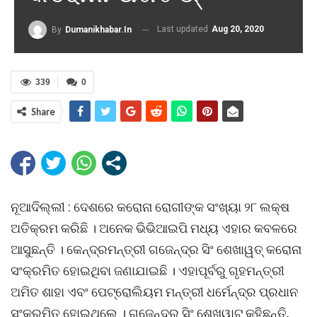
Last updated
Aug 20, 2020
By
Dumanikhabar.in
339
0
Share
ନୂଆଦିଲ୍ଲୀ : ଦେଶରେ କରୋନା ରୋଗୀଙ୍କ ସଂଖ୍ୟା ୨୮ ଲକ୍ଷ
ଅତିକ୍ରମ କରିଛି । ଅନେକ ଭିଭିଆଇପି ମଧ୍ୟ ଏହାର କବଳରେ
ଆସୁଛନ୍ତି । କେନ୍ଦ୍ରମନ୍ତ୍ରୀ ଗଜେନ୍ଦ୍ର ସିଂ ଶେଖାୱତ୍ କରୋନା
ସଂକ୍ରମିତ ହୋଇଥିବା ଜଣାଯାଇଛି । ଏହାପୂର୍ବରୁ ଗୃହମନ୍ତ୍ରୀ
ଅମିତ ଶାହା ଏବଂ ପେଟ୍ରୋଲିୟମ ମନ୍ତ୍ରୀ ଧର୍ମେନ୍ଦ୍ର ପ୍ରଧାନ
ସଂକ୍ରମିତ ହୋଇଥିଲେ । ଗଜେନ୍ଦ୍ର ସିଂ ଶେଖୱାଟ କହିଛନ୍ତି,