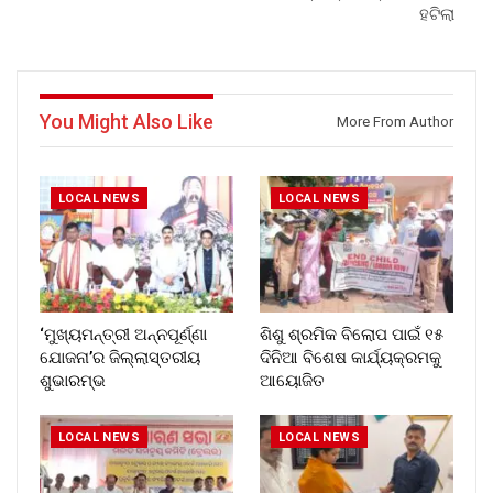
ହଟିଲା
You Might Also Like
More From Author
LOCAL NEWS
LOCAL NEWS
‘ମୁଖ୍ୟମନ୍ତ୍ରୀ ଅନ୍ନପୂର୍ଣ୍ଣା
ଶିଶୁ ଶ୍ରମିକ ବିଲୋପ ପାଇଁ ୧୫
ଯୋଜନା’ର ଜିଲ୍ଲାସ୍ତରୀୟ
ଦିନିଆ ବିଶେଷ କାର୍ଯ୍ୟକ୍ରମକୁ
ଶୁଭାରମ୍ଭ
ଆୟୋଜିତ
LOCAL NEWS
LOCAL NEWS