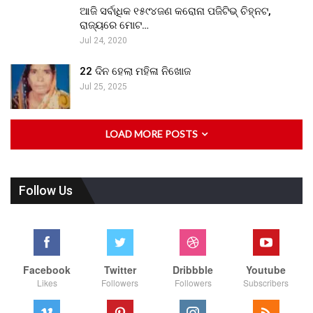
ଆଜି ସର୍ବାଧିକ ୧୫୯୪ଜଣ କରୋନା ପଜିଟିଭ୍ ଚିହ୍ନଟ,
ରାଜ୍ୟରେ ମୋଟ…
Jul 24, 2020
22 ଦିନ ହେଲା ମହିଳା ନିଖୋଜ
Jul 25, 2025
LOAD MORE POSTS
Follow Us
Facebook
Twitter
Dribbble
Youtube
Likes
Followers
Followers
Subscribers