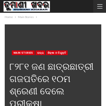
Home
Main Stories
MAIN STORIES
ରାଜ୍ୟ
ଶି‍କ୍ଷା ଓ ନିଯୁକ୍ତି
୮୨୮୧ ଜଣ ଛାତ୍ରଛାତ୍ରୀ
ଗଜପତିରେ ୧୦ମ
ଶ୍ରେଣୀ ଦେଲେ
ପରୀକ୍ଷା