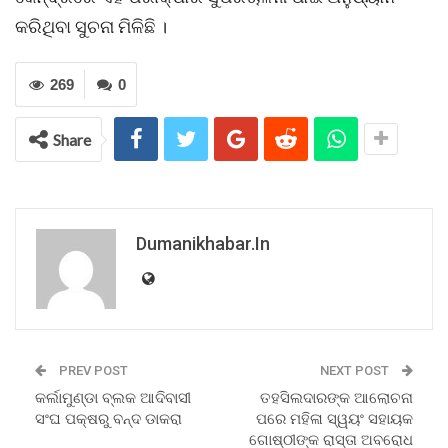
କରିଥିବା ସୁଚନା ମିଳିଛି ।
269
0
Share
Dumanikhabar.in
PREV POST
NEXT POST
କର୍ଲାମୁଣ୍ଡା ବ୍ଲକ ଆଦିବାସୀ
ତହସିଲଦାରଙ୍କ ଆଲୋଚନା
ସଂଘ ପକ୍ଷରୁ ବନ୍ଦ ଡାକରା
ପରେ ମହିଳା ସ୍ୱୟଂ ସହାୟକ
ଗୋଷ୍ଠୀଙ୍କ ରାସ୍ତା ଅବରୋଧ