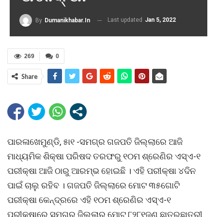
Last updated
Jan 5, 2022
By
Dumanikhabar.in
269
0
Share
ପାରଳାଖେମୁଣ୍ଡି, ୫ା୧ -ସମଗ୍ର ଗଜପତି ଜିଲ୍ଲାରେ ଆଜି
ମାଧ୍ୟମିକ ଶିକ୍ଷା ପରିଷଦ ତରଫରୁ ୧୦ମ ଶ୍ରେଣିର ଏସ୍ଏ-୧
ପରୀକ୍ଷା ଆଜି ଠାରୁ ଆରମ୍ଭ ହୋଇଛି । ଏହି ପରୀକ୍ଷା ୪ଦିନ
ପାଇଁ ଚାଲୁ ରହିବ । ଗଜପତି ଜିଲ୍ଲାରେ ମୋଟ ୩୫ଗୋଟି
ପରୀକ୍ଷା କେନ୍ଦ୍ରରେ ଏହି ୧୦ମ ଶ୍ରେଣିର ଏସ୍ଏ-୧
ପରୀକ୍ଷାରେ ସମଗ୍ର ଜିଲ୍ଲାରୁ ମୋଟ ୮୨୮୧ଜଣ ଛାତ୍ରଛାତ୍ରୀ