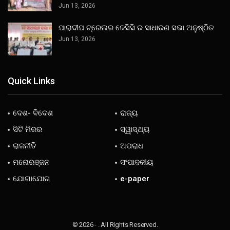
Jun 13, 2026
ପାରାଦୀପ ଟ୍ରେଲର ଜେସିସି ର ସାଧାରଣ ସଭା ଅନୁଷ୍ଠିତ
Jun 13, 2026
Quick Links
ଦେଶ- ବିଦେଶ
ରାଜ୍ୟ
ସିଟି ମିରର
ସ୍ୱାସ୍ଥ୍ୟ
ରାଜନୀତି
ଅପରାଧ
ମନୋରଞ୍ଜନ
ସଂପାଦକୀୟ
ଯୋଗାଯୋଗ
e-paper
© 2026 - . All Rights Reserved.