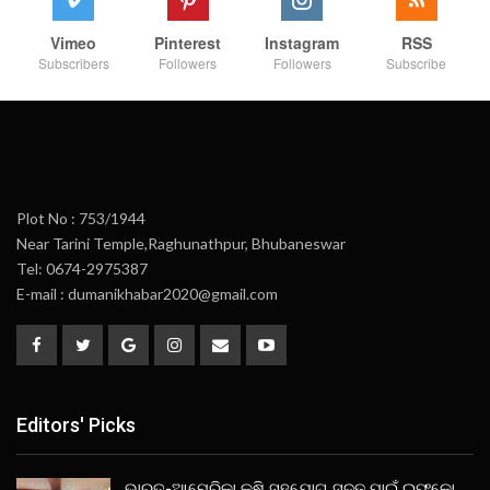
Vimeo
Pinterest
Instagram
RSS
Subscribers
Followers
Followers
Subscribe
Plot No : 753/1944
Near Tarini Temple,Raghunathpur, Bhubaneswar
Tel: 0674-2975387
E-mail : dumanikhabar2020@gmail.com
Editors' Picks
ଭାରତ-ଆମେରିକା କୃଷି ସହଯୋଗ ସୁଦୃଢ ପାଇଁ ଇଫକୋ