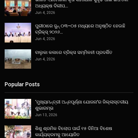
ଅଧ୍ୟକ୍ଷ ଦିଲୀପ…
Jun 4, 2026
ପୁରୀଠାରେ ଜୁନ୍ ୦୩–୦୫ ମଧ୍ୟରେ ଅନୁଷ୍ଠିତ ହେଉଛି
ବ୍ରିକ୍ସ୍ ୨୦୨୬…
Jun 4, 2026
ବାଲୁକା କଳାରେ ବ୍ରିକ୍ସ ସମ୍ମିଳନୀ ପ୍ରଦର୍ଶିତ
Jun 4, 2026
Popular Posts
‘ମୁଖ୍ୟମନ୍ତ୍ରୀ ଅନ୍ନପୂର୍ଣ୍ଣା ଯୋଜନା’ର ଜିଲ୍ଲାସ୍ତରୀୟ
ଶୁଭାରମ୍ଭ
Jun 13, 2026
ଶିଶୁ ଶ୍ରମିକ ବିଲୋପ ପାଇଁ ୧୫ ଦିନିଆ ବିଶେଷ
କାର୍ଯ୍ୟକ୍ରମକୁ ଆୟୋଜିତ