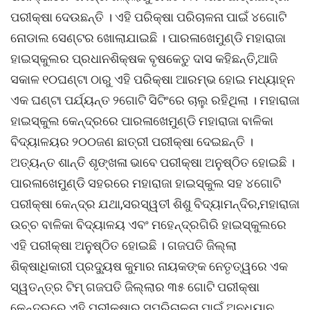
ପରୀକ୍ଷା ଦେଉଛନ୍ତି । ଏହି ପରିକ୍ଷା ପରିଚାଳନା ପାଇଁ ୪ଗୋଟି
ନୋଡାଲ ସେଣ୍ଟର ଖୋଲାଯାଇଛି । ପାରଳାଖେମୁଣ୍ଡି ମହାରାଜା
ହାଇସ୍କୁଲର ପ୍ରଧାନଶିକ୍ଷକ ବୃଷକେତୁ ଦାସ କହିଛନ୍ତି,ଆଜି
ସକାଳ ୧୦ଘଣ୍ଟା ଠାରୁ ଏହି ପରିକ୍ଷା ଆରମ୍ଭ ହୋଇ ମଧ୍ୟାହ୍ନ
ଏକ ଘଣ୍ଟା ପର୍ଯ୍ୟନ୍ତ ୨ଗୋଟି ସିଟିଂରେ ଚାଲୁ ରହିଥିଲା । ମହାରାଜା
ହାଇସ୍କୁଲ କେନ୍ଦ୍ରରେ ପାରଳାଖେମୁଣ୍ଡି ମହାରାଜା ବାଳିକା
ବିଦ୍ୟାଳୟର ୨୦୦ଜଣ ଛାତ୍ରୀ ପରୀକ୍ଷା ଦେଇଛନ୍ତି ।
ଅତ୍ୟନ୍ତ ଶାନ୍ତି ଶୃଙ୍ଖଳା ଭାବେ ପରୀକ୍ଷା ଅନୁଷ୍ଠିତ ହୋଇଛି ।
ପାରଳାଖେମୁଣ୍ଡି ସହରରେ ମହାରାଜା ହାଇସ୍କୁଲ ସହ ୪ଗୋଟି
ପରୀକ୍ଷା କେନ୍ଦ୍ର ଯଥା,ସରସ୍ୱତୀ ଶିଶୁ ବିଦ୍ୟାମନ୍ଦିର,ମହାରାଜା
ଉଚ୍ଚ ବାଳିକା ବିଦ୍ୟାଳୟ ଏବଂ ମହେନ୍ଦ୍ରଗିରି ହାଇସ୍କୁଲରେ
ଏହି ପରୀକ୍ଷା ଅନୁଷ୍ଠିତ ହୋଇଛି । ଗଜପତି ଜିଲ୍ଲା
ଶିକ୍ଷାଧିକାରୀ ପ୍ରଦ୍ୟୁଷ କୁମାର ନାୟକଙ୍କ ନେତୃତ୍ୱରେ ଏକ
ସ୍ୱତନ୍ତ୍ର ଟିମ୍ ଗଜପତି ଜିଲ୍ଲାର ୩୫ ଗୋଟି ପରୀକ୍ଷା
କେନ୍ଦ୍ରରେ ଏହି ପରୀକ୍ଷାର ସୁପରିଚାଳନା ପାଇଁ ଅନୁଧ୍ୟାନ