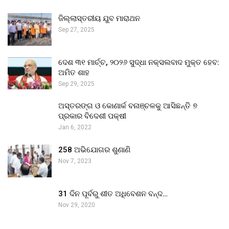
ଜିଲ୍ଲାସ୍ତରୀୟ ଯୁବ ମାରାଥନ
Sep 27, 2025
ଦେଶ ୩୧ ମାର୍ଚ୍ଚ, ୨୦୨୬ ସୁଦ୍ଧା ନକ୍ସଲବାଦ ମୁକ୍ତ ହେବ:
ଅମିତ ଶାହ
Sep 29, 2025
ଅସ୍ତରଙ୍ଗ ଓ କୋଣାର୍କ ବନାଞ୍ଚଳକୁ ଆସିଛନ୍ତି ୭
ପ୍ରକାର ବିଦେଶୀ ପକ୍ଷୀ
Jan 6, 2022
258 ଅଭିଯୋଗର ଶୁଣାଣି
Nov 7, 2023
31 ଦିନ ପୂର୍ବରୁ ଶୀତ ଅଧିବେଶନ ବନ୍ଦ…
Nov 29, 2020