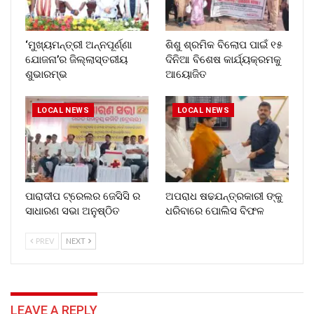
‘ମୁଖ୍ୟମନ୍ତ୍ରୀ ଅନ୍ନପୂର୍ଣ୍ଣା
ଶିଶୁ ଶ୍ରମିକ ବିଲୋପ ପାଇଁ ୧୫
ଯୋଜନା’ର ଜିଲ୍ଲାସ୍ତରୀୟ
ଦିନିଆ ବିଶେଷ କାର୍ଯ୍ୟକ୍ରମକୁ
ଶୁଭାରମ୍ଭ
ଆୟୋଜିତ
LOCAL NEWS
LOCAL NEWS
ପାରାଦୀପ ଟ୍ରେଲର ଜେସିସି ର
ଅପରାଧ ଷଢଯନ୍ତ୍ରକାରୀ ଙ୍କୁ
ସାଧାରଣ ସଭା ଅନୁଷ୍ଠିତ
ଧରିବାରେ ପୋଲିସ ବିଫଳ
PREV
NEXT
LEAVE A REPLY