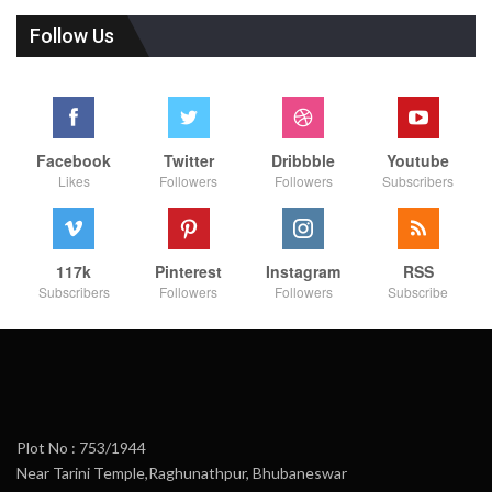
Follow Us
Facebook
Twitter
Dribbble
Youtube
Likes
Followers
Followers
Subscribers
117k
Pinterest
Instagram
RSS
Subscribers
Followers
Followers
Subscribe
Plot No : 753/1944
Near Tarini Temple,Raghunathpur, Bhubaneswar