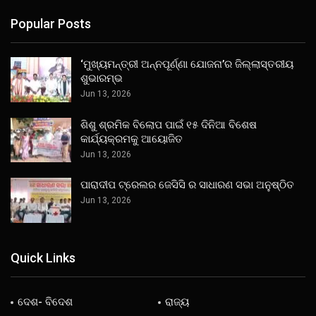
Popular Posts
‘ମୁଖ୍ୟମନ୍ତ୍ରୀ ଅନ୍ନପୂର୍ଣ୍ଣା ଯୋଜନା’ର ଜିଲ୍ଲାସ୍ତରୀୟ
ଶୁଭାରମ୍ଭ
Jun 13, 2026
ଶିଶୁ ଶ୍ରମିକ ବିଲୋପ ପାଇଁ ୧୫ ଦିନିଆ ବିଶେଷ
କାର୍ଯ୍ୟକ୍ରମକୁ ଆୟୋଜିତ
Jun 13, 2026
ପାରାଦୀପ ଟ୍ରେଲର ଜେସିସି ର ସାଧାରଣ ସଭା ଅନୁଷ୍ଠିତ
Jun 13, 2026
Quick Links
ଦେଶ- ବିଦେଶ
ରାଜ୍ୟ