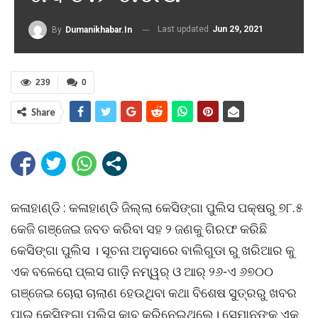
Last updated
Jun 29, 2021
By
Dumanikhabar.in
239
0
Share
କଳାହାଣ୍ଡି : କଳାହାଣ୍ଡି ଜିଲ୍ଲା କେସିଙ୍ଗା ପୁଲିସ ପକ୍ଷରୁ ୭୮.୫
କେଜି ଗଞ୍ଜେଇ ଜବତ କରିବା ସହ ୨ ଜଣକୁ ଗିରଫ କରିଛି
କେସିଙ୍ଗା ପୁଲିସ । ସୂଚନା ଅନୁସାରେ ବାଲିଗୁଡା ରୁ ଖରିଆର କୁ
ଏକ ବଳେରୋ ପ୍ଲସ ଗାଡ଼ି ନମ୍ୱର୍ ଓ ଆର୍ ୨୬-ଏ ୬୭୦୦
ଗଞ୍ଜେଇ ଚୋରା ଚାଲାଣ ହେଉଥିବା କଥା ବିଶେଷ ସୁତ୍ରରୁ ଖବର
ପାଇ କେସିଙ୍ଗା ପୁଲିସ କାବୁ କରିନେଇଥିଲେ। ସେମାନଙ୍କ ଏକ