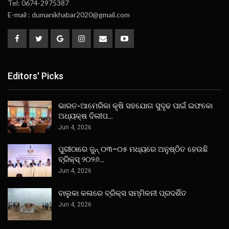
Tel: 0674-2975387
E-mail : dumanikhabar2020@gmail.com
Editors' Picks
ଭାରତ-ଆମେରିକା କୃଷି ସହଯୋଗ ସୁଦୃଢ ପାଇଁ ଇଫକୋ
ଅଧ୍ୟକ୍ଷ ଦିଲୀପ…
Jun 4, 2026
ପୁରୀଠାରେ ଜୁନ୍ ୦୩–୦୫ ମଧ୍ୟରେ ଅନୁଷ୍ଠିତ ହେଉଛି
ବ୍ରିକ୍ସ୍ ୨୦୨୬…
Jun 4, 2026
ବାଲୁକା କଳାରେ ବ୍ରିକ୍ସ ସମ୍ମିଳନୀ ପ୍ରଦର୍ଶିତ
Jun 4, 2026