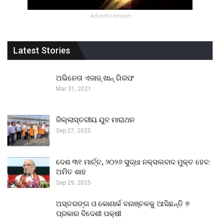
- Advertisement -
Latest Stories
ଅଭିନେତା ଏଜାଜ୍ ଖାନ୍ ଗିରଫ
Mar 31, 2021
ଜିଲ୍ଲାସ୍ତରୀୟ ଯୁବ ମାରାଥନ
Sep 27, 2025
ଦେଶ ୩୧ ମାର୍ଚ୍ଚ, ୨୦୨୬ ସୁଦ୍ଧା ନକ୍ସଲବାଦ ମୁକ୍ତ ହେବ:
ଅମିତ ଶାହ
Sep 29, 2025
ଅସ୍ତରଙ୍ଗ ଓ କୋଣାର୍କ ବନାଞ୍ଚଳକୁ ଆସିଛନ୍ତି ୭
ପ୍ରକାର ବିଦେଶୀ ପକ୍ଷୀ