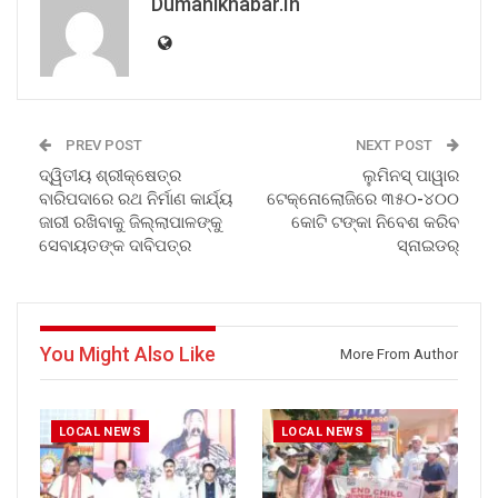
Dumanikhabar.in
PREV POST
NEXT POST
ଦ୍ୱିତୀୟ ଶ୍ରୀକ୍ଷେତ୍ର
ଲୁମିନସ୍ ପାୱାର
ବାରିପଦାରେ ରଥ ନିର୍ମାଣ କାର୍ଯ୍ୟ
ଟେକ୍ନୋଲୋଜିରେ ୩୫୦-୪୦୦
ଜାରୀ ରଖିବାକୁ ଜିଲ୍ଲାପାଳଙ୍କୁ
କୋଟି ଟଙ୍କା ନିବେଶ କରିବ
ସେବାୟତଙ୍କ ଦାବିପତ୍ର
ସ୍ନାଇଡର୍
You Might Also Like
More From Author
LOCAL NEWS
LOCAL NEWS