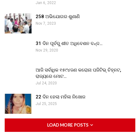
Jan 6, 2022
258 ଅଭିଯୋଗର ଶୁଣାଣି
Nov 7, 2023
31 ଦିନ ପୂର୍ବରୁ ଶୀତ ଅଧିବେଶନ ବନ୍ଦ…
Nov 29, 2020
ଆଜି ସର୍ବାଧିକ ୧୫୯୪ଜଣ କରୋନା ପଜିଟିଭ୍ ଚିହ୍ନଟ,
ରାଜ୍ୟରେ ମୋଟ…
Jul 24, 2020
22 ଦିନ ହେଲା ମହିଳା ନିଖୋଜ
Jul 25, 2025
LOAD MORE POSTS