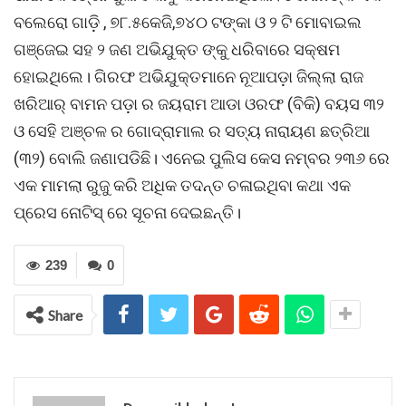
ବଲେରୋ ଗାଡ଼ି , ୭୮.୫କେଜି,୭୪୦ ଟଙ୍କା ଓ ୨ ଟି ମୋବାଇଲ
ଗଞ୍ଜେଇ ସହ ୨ ଜଣ ଅଭିଯୁକ୍ତ ଙ୍କୁ ଧରିବାରେ ସକ୍ଷମ
ହୋଇଥିଲେ। ଗିରଫ ଅଭିଯୁକ୍ତମାନେ ନୂଆପଡ଼ା ଜିଲ୍ଲା ରାଜ
ଖରିଆର୍ ବାମନ ପଡ଼ା ର ଜୟରାମ ଆଡା ଓରଫ (ବିକି) ବୟସ ୩୨
ଓ ସେହି ଅଞ୍ଚଳ ର ଗୋଦ୍ରାମାଲ ର ସତ୍ୟ ନାରାୟଣ ଛତ୍ରିଆ
(୩୨) ବୋଲି ଜଣାପଡିଛି। ଏନେଇ ପୁଲିସ କେସ ନମ୍ବର ୨୩୬ ରେ
ଏକ ମାମଲା ରୁଜୁ କରି ଅଧିକ ତଦନ୍ତ ଚଳାଇଥିବା କଥା ଏକ
ପ୍ରେସ ନୋଟିସ୍ ରେ ସୂଚନା ଦେଇଛନ୍ତି।
239
0
Share