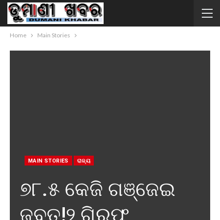
Home
Main Stories
MAIN STORIES
ରାଜ୍ୟ
୭୮.୫ କେଜି ଗଞ୍ଜେଇ
ଜବତ!୨ ଗିରଫ