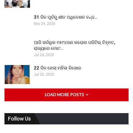
31 ଦିନ ପୂର୍ବରୁ ଶୀତ ଅଧିବେଶନ ବନ୍ଦ…
Nov 29, 2020
ଆଜି ସର୍ବାଧିକ ୧୫୯୪ଜଣ କରୋନା ପଜିଟିଭ୍ ଚିହ୍ନଟ,
ରାଜ୍ୟରେ ମୋଟ…
Jul 24, 2020
22 ଦିନ ହେଲା ମହିଳା ନିଖୋଜ
Jul 25, 2025
LOAD MORE POSTS
Follow Us