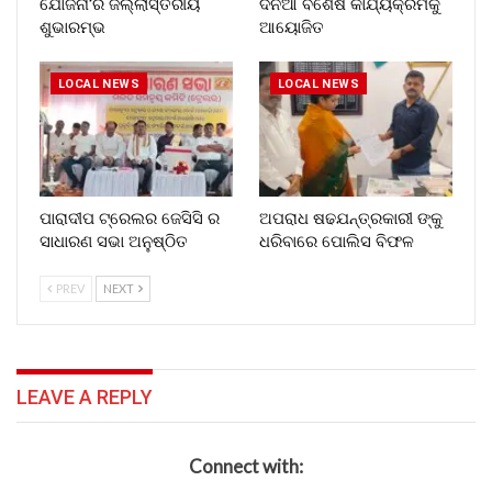
ଯୋଜନା’ର ଜିଲ୍ଲାସ୍ତରୀୟ
ଦିନିଆ ବିଶେଷ କାର୍ଯ୍ୟକ୍ରମକୁ
ଶୁଭାରମ୍ଭ
ଆୟୋଜିତ
LOCAL NEWS
LOCAL NEWS
ପାରାଦୀପ ଟ୍ରେଲର ଜେସିସି ର
ଅପରାଧ ଷଢଯନ୍ତ୍ରକାରୀ ଙ୍କୁ
ସାଧାରଣ ସଭା ଅନୁଷ୍ଠିତ
ଧରିବାରେ ପୋଲିସ ବିଫଳ
PREV
NEXT
LEAVE A REPLY
Connect with: