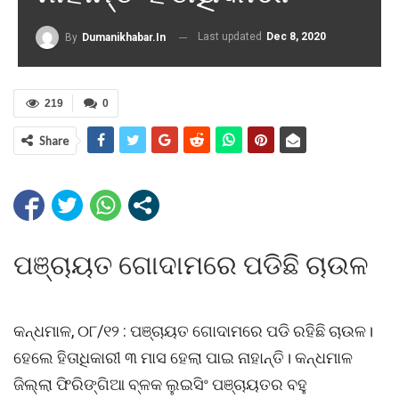
Last updated
Dec 8, 2020
By
Dumanikhabar.in
219
0
Share
ପଞ୍ଚା‌ୟତ ଗୋଦାମରେ ପଡିଛି ଚାଉଳ
କନ୍ଧମାଳ, ୦୮/୧୨ : ପଞ୍ଚାୟତ ଗୋଦାମରେ ପଡି ରହିଛି ଚାଉଳ।
ହେଲେ ହିତାଧିକାରୀ ୩ ମାସ ହେଲା ପାଇ ନାହାନ୍ତି। କନ୍ଧମାଳ
ଜିଲ୍ଲା ଫିରିଙ୍ଗିଆ ବ୍ଳକ ଲୁଇସିଂ ପଞ୍ଚାୟତର ବହୁ