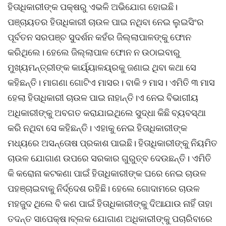
ହିତାଧିକାରୀଙ୍କ ପକ୍ଷରୁ ଏଭଳି ଅଭିଯୋଗ ହୋଇଛି।
ପଞ୍ଚାୟତର ହିତାଧିକାରୀ ଚାଉଳ ପାଇ ନଥିବା ନେଇ ଲୁଇସିଂର
ପୂର୍ବତନ ସରପଞ୍ଚ ସୁଦର୍ଶନ କହଁର ଜିଲ୍ଲାପାଳଙ୍କୁ ଫୋନ
କରିଥିଲେ। ହେଲେ ଜିଲ୍ଲାପାଳ ଫୋନ ନ ଉଠାଇବାରୁ
ମୁଖ୍ୟମନ୍ତ୍ରୀଙ୍କ କାର୍ୟ୍ୟାଳୟ୍ରକୁ ଜଣାଇ ଥିବା କଥା ସେ
କହିଛନ୍ତି। ମାଗଣା ଗୋଟିଏ ମାସର। ବାକି ୨ ମାସ। ଏମିତି ୩ ମାସ
ହେଲା ହିତାଧିକାରୀ ଚାଉଳ ପାଇ ନାହାନ୍ତି।ଏ ନେଇ ବିଭାଗୀୟ
ଅଧିକାରୀଙ୍କୁ ଅବଗତ କରାଯାଇଥିଲେ ସୁଦ୍ଧା କିଛି ବ୍ୟବସ୍ଥା
କରି ନଥିବା ସେ କହିଛନ୍ତି। ଏହାକୁ ନେଇ ହିତାଧିକାରୀଙ୍କ
ମଧ୍ୟରେ ଅସନ୍ତୋଷ ପ୍ରକାଶ ପାଇଛି। ହିତାଧିକାରୀଙ୍କୁ ନିୟମିତ
ଚାଉଳ ଯୋଗାଣ ଉପରେ ସରକାର ଗୁରୁତ୍ବ ଦେଉଛନ୍ତି। ଏମିତି
କି କରୋନା କଟକଣା ପାଇଁ ହିତାଧିକାରୀଙ୍କ ଘରେ ନେଇ ଚାଉଳ
ପହଞ୍ଚାଇବାକୁ ନିର୍ଦ୍ଦେଶ ରହିଛି। ହେଲେ ଗୋଦାମରେ ଚାଉଳ
ମହଜୁଦ ଥିଲେ ବି କଣ ପାଇଁ ହିତାଧିକାରୀଙ୍କୁ ଦିଆଯାଉ ନାହିଁ ତାହା
ତଦନ୍ତ ସାପେକ୍ଷ।ବ୍ଲକ ଯୋଗାଣ ଅଧିକାରୀଙ୍କୁ ପଚାରିବାରେ