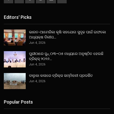
Editors' Picks
ଭାରତ-ଆମେରିକା କୃଷି ସହଯୋଗ ସୁଦୃଢ ପାଇଁ ଇଫକୋ
ଅଧ୍ୟକ୍ଷ ଦିଲୀପ…
Jun 4, 2026
ପୁରୀଠାରେ ଜୁନ୍ ୦୩–୦୫ ମଧ୍ୟରେ ଅନୁଷ୍ଠିତ ହେଉଛି
ବ୍ରିକ୍ସ୍ ୨୦୨୬…
Jun 4, 2026
ବାଲୁକା କଳାରେ ବ୍ରିକ୍ସ ସମ୍ମିଳନୀ ପ୍ରଦର୍ଶିତ
Jun 4, 2026
Popular Posts