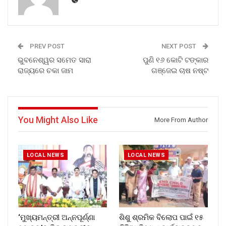
PREV POST
NEXT POST
ଭୁବନେଶ୍ୱର ସମେତ ସାରା
ପୁଣି ୧୬ କୋଟି ଟଙ୍କାର
ରାଜ୍ୟରେ ଚକା ଜାମ
ଗଞ୍ଜେଇ ଚାଷ ନଷ୍ଟ
You Might Also Like
More From Author
LOCAL NEWS
LOCAL NEWS
‘ମୁଖ୍ୟମନ୍ତ୍ରୀ ଅନ୍ନପୂର୍ଣ୍ଣା
ଶିଶୁ ଶ୍ରମିକ ବିଲୋପ ପାଇଁ ୧୫