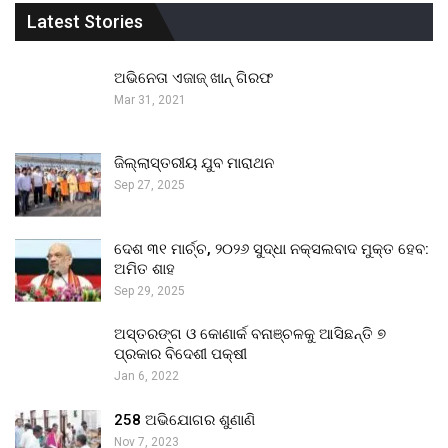
Latest Stories
ଅଭିନେତା ଏଜାଜ୍ ଖାନ୍ ଗିରଫ
Mar 31, 2021
ଜିଲ୍ଲାସ୍ତରୀୟ ଯୁବ ମାରାଥନ
Sep 27, 2025
ଦେଶ ୩୧ ମାର୍ଚ୍ଚ, ୨୦୨୬ ସୁଦ୍ଧା ନକ୍ସଲବାଦ ମୁକ୍ତ ହେବ:
ଅମିତ ଶାହ
Sep 29, 2025
ଅସ୍ତରଙ୍ଗ ଓ କୋଣାର୍କ ବନାଞ୍ଚଳକୁ ଆସିଛନ୍ତି ୭
ପ୍ରକାର ବିଦେଶୀ ପକ୍ଷୀ
Jan 6, 2022
258 ଅଭିଯୋଗର ଶୁଣାଣି
Nov 7, 2023