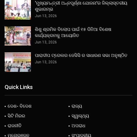
‘ମୁଖ୍ୟମନ୍ତ୍ରୀ ଅନ୍ନପୂର୍ଣ୍ଣା ଯୋଜନା’ର ଜିଲ୍ଲାସ୍ତରୀୟ
ଶୁଭାରମ୍ଭ
Jun 13, 2026
ଶିଶୁ ଶ୍ରମିକ ବିଲୋପ ପାଇଁ ୧୫ ଦିନିଆ ବିଶେଷ
କାର୍ଯ୍ୟକ୍ରମକୁ ଆୟୋଜିତ
Jun 13, 2026
ପାରାଦୀପ ଟ୍ରେଲର ଜେସିସି ର ସାଧାରଣ ସଭା ଅନୁଷ୍ଠିତ
Jun 13, 2026
Quick Links
ଦେଶ- ବିଦେଶ
ରାଜ୍ୟ
ସିଟି ମିରର
ସ୍ୱାସ୍ଥ୍ୟ
ରାଜନୀତି
ଅପରାଧ
ମନୋରଞ୍ଜନ
ସଂପାଦକୀୟ