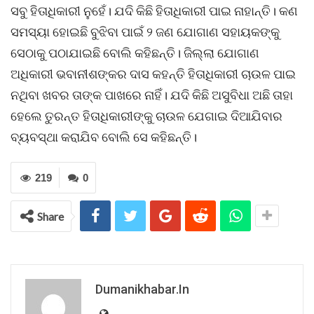
ସବୁ ହିତାଧିକାରୀ ନୁହେଁ। ଯଦି କିଛି ହିତାଧିକାରୀ ପାଇ ନାହାନ୍ତି। କଣ
ସମସ୍ୟା ହୋଇଛି ବୁଝିବା ପାଇଁ ୨ ଜଣ ଯୋଗାଣ ସହାୟକଙ୍କୁ
ସେଠାକୁ ପଠାଯାଇଛି ବୋଲି କହିଛନ୍ତି। ଜିଲ୍ଲା ଯୋଗାଣ
ଅଧିକାରୀ ଭବାନୀଶଙ୍କର ଦାସ କହନ୍ତି ହିତାଧିକାରୀ ଚାଉଳ ପାଇ
ନଥିବା ଖବର ତାଙ୍କ ପାଖରେ ନାହ‌ିଁ। ଯଦି କିଛି ଅସୁବିଧା ଅଛି ତାହା
ହେଲେ ତୁରନ୍ତ ହିତାଧିକାରୀଙ୍କୁ ଚାଉଳ ଯେଗାଇ ଦିଆଯିବାର
ବ୍ୟବସ୍ଥା କରାଯିବ ବୋଲି ସେ କହିଛନ୍ତି।
219
0
Share
Dumanikhabar.in