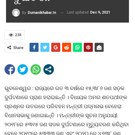
Last updated
Dec 9, 2021
By
Dumanikhabar.in
238
Share
ଭୁବନେଶ୍ୱର : ରାଜ୍ୟରେ ଗତ ୩ ବର୍ଷରେ ୧୫,୩୮୬ ଜଣ ସଡ଼କ
ଦୁର୍ଘଟଣାରେ ପ୍ରାଣ ହରାଇଛନ୍ତି । ବିଧାୟକ ଅମର ଶତପଥୀଙ୍କ
ପ୍ରଶ୍ନର ଉତରରେ ପରିବହନ ମନ୍ତ୍ରୀ ପଦ୍ମନାଭ ବେହେରା
ବିଧାନସଭାକୁ ଜଣାଇଛନ୍ତି । ମନ୍ତ୍ରୀଙ୍କ ସୂଚନା ଅନୁଯାୟୀ
୨୦୧୮ରେ ୫୩୧୫ ଜଣ ସଡକ ଦୁର୍ଘଟଣାରେ ମୃତ୍ୟୁବରଣ କରିଥିବା
ବେଳେ ୨୦୧୯ରେ ୫୩୩୩ ଜଣ ଏବଂ ୨୦୨୦ ରେ ୪୭୩୮ ଜଣ