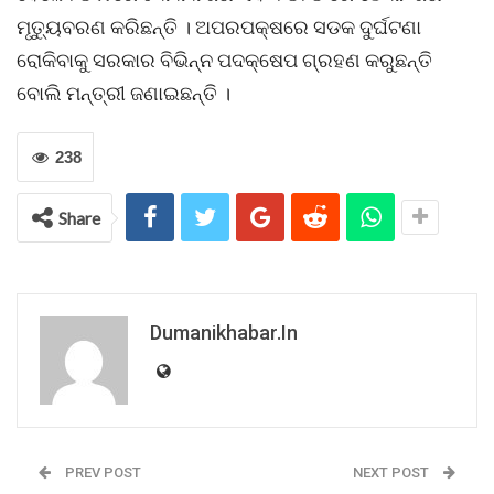
ମୃତ୍ୟୁବରଣ କରିଛନ୍ତି । ଅପରପକ୍ଷରେ ସଡକ ଦୁର୍ଘଟଣା
ରୋକିବାକୁ ସରକାର ବିଭିନ୍ନ ପଦକ୍ଷେପ ଗ୍ରହଣ କରୁଛନ୍ତି
ବୋଲି ମନ୍ତ୍ରୀ ଜଣାଇଛନ୍ତି ।
238
Share
Dumanikhabar.in
PREV POST
NEXT POST