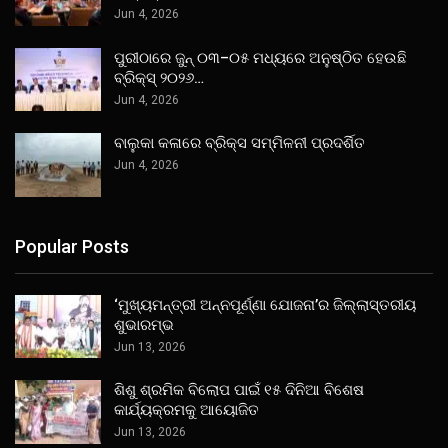
Jun 4, 2026
ପୁରୀଠାରେ ଜୁନ୍ ୦୩–୦୫ ମଧ୍ୟରେ ଅନୁଷ୍ଠିତ ହେଉଛି
ବ୍ରିକ୍ସ୍ ୨୦୨୬…
Jun 4, 2026
ବାଲୁକା କଳାରେ ବ୍ରିକ୍ସ ସମ୍ମିଳନୀ ପ୍ରଦର୍ଶିତ
Jun 4, 2026
Popular Posts
‘ମୁଖ୍ୟମନ୍ତ୍ରୀ ଅନ୍ନପୂର୍ଣ୍ଣା ଯୋଜନା’ର ଜିଲ୍ଲାସ୍ତରୀୟ
ଶୁଭାରମ୍ଭ
Jun 13, 2026
ଶିଶୁ ଶ୍ରମିକ ବିଲୋପ ପାଇଁ ୧୫ ଦିନିଆ ବିଶେଷ
କାର୍ଯ୍ୟକ୍ରମକୁ ଆୟୋଜିତ
Jun 13, 2026