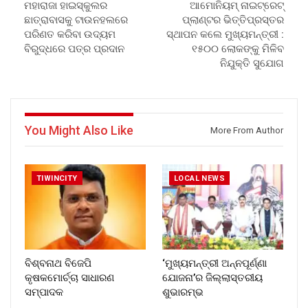
ମହାରାଜା ହାଇସ୍କୁଲର
ଆମୋନିୟମ୍ ନାଇଟ୍ରେଟ୍
ଛାତ୍ରାବାସକୁ ଟାଉନହଲରେ
ପ୍ଲାଣ୍ଟର ଭିତ୍ତିପ୍ରସ୍ତର
ପରିଣତ କରିବା ଉଦ୍ୟମ
ସ୍ଥାପନ କଲେ ମୁଖ୍ୟମନ୍ତ୍ରୀ :
ବିରୁଦ୍ଧରେ ପତ୍ର ପ୍ରଦାନ
୧୫୦୦ ଲୋକଙ୍କୁ ମିଳିବ
ନିଯୁକ୍ତି ସୁଯୋଗ
You Might Also Like
More From Author
TIWINCITY
LOCAL NEWS
ବିଶ୍ବନାଥ ବିଜେପି
‘ମୁଖ୍ୟମନ୍ତ୍ରୀ ଅନ୍ନପୂର୍ଣ୍ଣା
କୃଷକମୋର୍ଚ୍ଚା ସାଧାରଣ
ଯୋଜନା’ର ଜିଲ୍ଲାସ୍ତରୀୟ
ସମ୍ପାଦକ
ଶୁଭାରମ୍ଭ