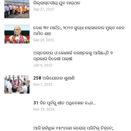
ଜିଲ୍ଲାସ୍ତରୀୟ ଯୁବ ମାରାଥନ
Sep 27, 2025
ଦେଶ ୩୧ ମାର୍ଚ୍ଚ, ୨୦୨୬ ସୁଦ୍ଧା ନକ୍ସଲବାଦ ମୁକ୍ତ ହେବ:
ଅମିତ ଶାହ
Sep 29, 2025
ଅସ୍ତରଙ୍ଗ ଓ କୋଣାର୍କ ବନାଞ୍ଚଳକୁ ଆସିଛନ୍ତି ୭
ପ୍ରକାର ବିଦେଶୀ ପକ୍ଷୀ
Jan 6, 2022
258 ଅଭିଯୋଗର ଶୁଣାଣି
Nov 7, 2023
31 ଦିନ ପୂର୍ବରୁ ଶୀତ ଅଧିବେଶନ ବନ୍ଦ…
Nov 29, 2020
ଆଜି ସର୍ବାଧିକ ୧୫୯୪ଜଣ କରୋନା ପଜିଟିଭ୍ ଚିହ୍ନଟ,