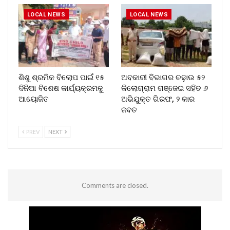
LOCAL NEWS
LOCAL NEWS
ଶିଶୁ ଶ୍ରମିକ ବିଲୋପ ପାଇଁ ୧୫
ଅବକାରୀ ବିଭାଗର ଚଢ଼ାଉ ୫୨
ଦିନିଆ ବିଶେଷ କାର୍ଯ୍ୟକ୍ରମକୁ
କିଲୋଗ୍ରାମ ଗଞ୍ଜେଇ ସହିତ ୬
ଆୟୋଜିତ
ଅଭିଯୁକ୍ତ ଗିରଫ, ୨ କାର
ଜବତ
PREV
NEXT
Comments are closed.