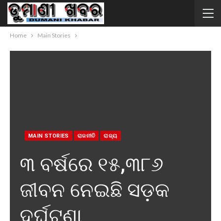
Home
Main Stories
MAIN STORIES
ରାଜନୀତି
ରାଜ୍ୟ
୩ ବର୍ଷରେ ୧୫,୩୮୬
ଜୀବନ ନେଇଛି ସଡ଼କ
ଦୁର୍ଘଟଣା