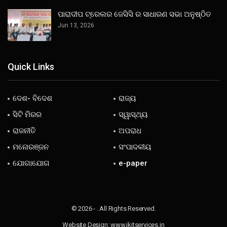
ପାରାଦୀପ ଟ୍ରେଲର ଜେସିସି ର ସାଧାରଣ ସଭା ଅନୁଷ୍ଠିତ
Jun 13, 2026
Quick Links
ଦେଶ- ବିଦେଶ
ରାଜ୍ୟ
ସିଟି ମିରର
ସ୍ୱାସ୍ଥ୍ୟ
ରାଜନୀତି
ଅପରାଧ
ମନୋରଞ୍ଜନ
ସଂପାଦକୀୟ
ଯୋଗାଯୋଗ
e-paper
© 2026 - . All Rights Reserved.
Website Design:
www.jkitservices.in