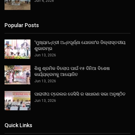
Jun 4, 2026
Popular Posts
‘ମୁଖ୍ୟମନ୍ତ୍ରୀ ଅନ୍ନପୂର୍ଣ୍ଣା ଯୋଜନା’ର ଜିଲ୍ଲାସ୍ତରୀୟ
ଶୁଭାରମ୍ଭ
Jun 13, 2026
ଶିଶୁ ଶ୍ରମିକ ବିଲୋପ ପାଇଁ ୧୫ ଦିନିଆ ବିଶେଷ
କାର୍ଯ୍ୟକ୍ରମକୁ ଆୟୋଜିତ
Jun 13, 2026
ପାରାଦୀପ ଟ୍ରେଲର ଜେସିସି ର ସାଧାରଣ ସଭା ଅନୁଷ୍ଠିତ
Jun 13, 2026
Quick Links