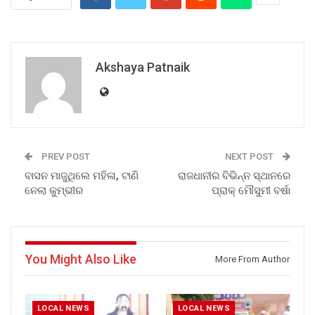
Akshaya Patnaik
PREV POST
NEXT POST
ବାସନ ମାଜୁଥିଲେ ମହିଳା, ଟାଣି
ରାଜଧାନୀର ବିଭିନ୍ନ ସ୍ଥାନରେ
ନେଲା କୁମ୍ଭୀର
ପ୍ରାକ୍ ମୗେସୁମୀ ବର୍ଷା
You Might Also Like
More From Author
LOCAL NEWS
LOCAL NEWS