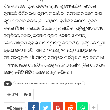
ସିଂହଦ୍ବାରରେ ଥିବା ପିତ୍ତଳ ଦ୍ବାରକୁ ଖୋଲାଯିବ। ତାପରେ
ନୂଆକରି ନିର୍ମିତ ରୂପା ଦ୍ବାରା ଲଗାଯିବ। ମୁମ୍ବାଇର ଜଣେ ଦାତା
ରୂପା ପ୍ରଦାନ କରିଛନ୍ତି। ସେଥିରେ ବର୍ମାଟିକ କାଠରେ ନୂତନ
ଦ୍ବାରା ନିର୍ମାଣ କରାଯାଇଛି ଯାହାକୁ ଲଗାଯିବ। ପୂର୍ବରୁ ସାତପାହାଚ,
ଜୟବିଜୟ ଦ୍ବାର, କଳାହାଟ ଦ୍ବାର, ବେହରଣ ଦ୍ଵାର,
ଭୋଗମଣ୍ଡପ ଦ୍ବାରା ଆଦି ଦ୍ବାରାକୁ ଉତ୍କଳୀୟ ଢାଞ୍ଚାରେ ରୂପା
ଦ୍ବାରା କରାଯାଇଛି। ଏହାସହ ଗର୍ଭଗୃହର ମଧ୍ୟ ଯାଞ୍ଚ ହେବ ।
ମହାପ୍ରଭୁଙ୍କ ଏହି ଯାତ୍ରା ସମୟରେ ଗର୍ଭଗୃହ ଯାଞ୍ଚ କରାଯାଏ
। ଏଏସଆଇର ବୈଷୟିକ କୋର୍ କମିଟି ଓ ଶ୍ରୀମନ୍ଦିର ବୈଷୟିକ
କୋର୍ କମିଟି ମିଳିତ ଭାବେ ଯାଞ୍ଚ କରିବେ ।
#JAGANNATHTEMPLEPURI #srimandir #singhadwara #puri
274
0
Share