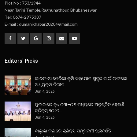
Plot No : 753/1944
Near Tarini Temple,Raghunathpur, Bhubaneswar
Tel: 0674-2975387
E-mail : dumanikhabar2020@gmail.com
Editors' Picks
ଭାରତ-ଆମେରିକା କୃଷି ସହଯୋଗ ସୁଦୃଢ ପାଇଁ ଇଫକୋ
ଅଧ୍ୟକ୍ଷ ଦିଲୀପ…
Jun 4, 2026
ପୁରୀଠାରେ ଜୁନ୍ ୦୩–୦୫ ମଧ୍ୟରେ ଅନୁଷ୍ଠିତ ହେଉଛି
ବ୍ରିକ୍ସ୍ ୨୦୨୬…
Jun 4, 2026
ବାଲୁକା କଳାରେ ବ୍ରିକ୍ସ ସମ୍ମିଳନୀ ପ୍ରଦର୍ଶିତ