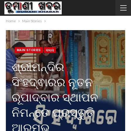
Home
Main Stories
MAIN STORIES
ରାଜ୍ୟ
ଶ୍ରୀମନ୍ଦିର
ସିଂହଦ୍ଵାରର ନୂତନ
ରୂପାଦ୍ବାର ସ୍ଥାପନ
ନିମନ୍ତେ ପ୍ରସ୍ତୁତି
ଆରମ୍ଭ