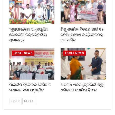
‘ମୁଖ୍ୟମନ୍ତ୍ରୀ ଅନ୍ନପୂର୍ଣ୍ଣା
ଶିଶୁ ଶ୍ରମିକ ବିଲୋପ ପାଇଁ ୧୫
ଯୋଜନା’ର ଜିଲ୍ଲାସ୍ତରୀୟ
ଦିନିଆ ବିଶେଷ କାର୍ଯ୍ୟକ୍ରମକୁ
ଶୁଭାରମ୍ଭ
ଆୟୋଜିତ
LOCAL NEWS
LOCAL NEWS
ପାରାଦୀପ ଟ୍ରେଲର ଜେସିସି ର
ଅପରାଧ ଷଢଯନ୍ତ୍ରକାରୀ ଙ୍କୁ
ସାଧାରଣ ସଭା ଅନୁଷ୍ଠିତ
ଧରିବାରେ ପୋଲିସ ବିଫଳ
PREV
NEXT