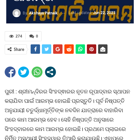
Last updated
Jun 22, 2023
By
Akshaya Patnaik
274
0
Share
ପୁରୀ : ଶ୍ରୀମନ୍ଦିରର ସିଂହଦ୍ଵାରର ନୂତନ ରୂପାଦ୍ବାର ସ୍ଥାପନ
କରାଯିବା ପାଇଁ ଆରମ୍ଭ ହୋଇଛି ପ୍ରସ୍ତୁତି। ପୂର୍ବ ନିଷ୍ପତ୍ତି
ଅନୁଯାୟୀ ଚତୁର୍ଦ୍ଧାମୂର୍ତ୍ତିଙ୍କ ନବଦିନ ଯାତ୍ରାରେ ବାହାରିବା
ପରେ କାମ ଆରମ୍ଭ ହେବ। ସେହି ନିଷ୍ପତ୍ତି ଅନୁସାରେ
ସିଂହଦ୍ବାରରେ କାମ ଆରମ୍ଭ ହୋଇଛି। ପ୍ରଥମେ ପ୍ଲାଇରେ
ନିର୍ମିତ ଅସ୍ଥାୟୀ ସିଂହଦ୍ୱାର ତିଆରି କରାଯାଉଛି। ଏହାପରେ