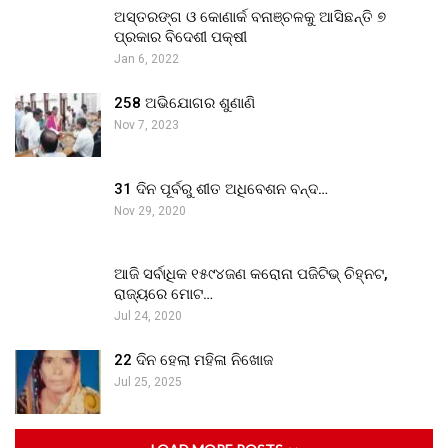
ଅସ୍ତରଙ୍ଗ ଓ କୋଣାର୍କ ବନାଞ୍ଚଳକୁ ଆସିଛନ୍ତି ୭
ପ୍ରକାର ବିଦେଶୀ ପକ୍ଷୀ
Jan 6, 2022
258 ଅଭିଯୋଗର ଶୁଣାଣି
Nov 7, 2023
31 ଦିନ ପୂର୍ବରୁ ଶୀତ ଅଧିବେଶନ ବନ୍ଦ…
Nov 29, 2020
ଆଜି ସର୍ବାଧିକ ୧୫୯୪ଜଣ କରୋନା ପଜିଟିଭ୍ ଚିହ୍ନଟ,
ରାଜ୍ୟରେ ମୋଟ…
Jul 24, 2020
22 ଦିନ ହେଲା ମହିଳା ନିଖୋଜ
Jul 25, 2025