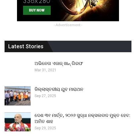
- Advertisement -
Latest Stories
ଅଭିନେତା ଏଜାଜ୍ ଖାନ୍ ଗିରଫ
Mar 31, 2021
ଜିଲ୍ଲାସ୍ତରୀୟ ଯୁବ ମାରାଥନ
Sep 27, 2025
ଦେଶ ୩୧ ମାର୍ଚ୍ଚ, ୨୦୨୬ ସୁଦ୍ଧା ନକ୍ସଲବାଦ ମୁକ୍ତ ହେବ:
ଅମିତ ଶାହ
Sep 29, 2025