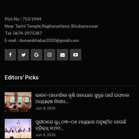
Plot No : 753/1944
Near Tarini Temple,Raghunathpur, Bhubaneswar
Tel: 0674-2975387
E-mail : dumanikhabar2020@gmail.com
Editors' Picks
ଭାରତ-ଆମେରିକା କୃଷି ସହଯୋଗ ସୁଦୃଢ ପାଇଁ ଇଫକୋ
ଅଧ୍ୟକ୍ଷ ଦିଲୀପ…
Jun 4, 2026
ପୁରୀଠାରେ ଜୁନ୍ ୦୩–୦୫ ମଧ୍ୟରେ ଅନୁଷ୍ଠିତ ହେଉଛି
ବ୍ରିକ୍ସ୍ ୨୦୨୬…
Jun 4, 2026