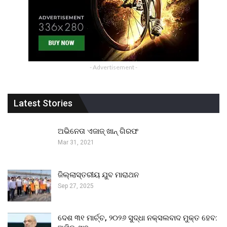
- Advertisement -
Latest Stories
ଅଭିନେତା ଏଜାଜ୍ ଖାନ୍ ଗିରଫ
Mar 31, 2021
ଜିଲ୍ଲାସ୍ତରୀୟ ଯୁବ ମାରାଥନ
Sep 27, 2025
ଦେଶ ୩୧ ମାର୍ଚ୍ଚ, ୨୦୨୬ ସୁଦ୍ଧା ନକ୍ସଲବାଦ ମୁକ୍ତ ହେବ: