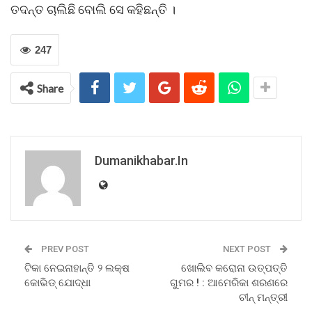
ତଦନ୍ତ ଚାଲିଛି ବୋଲି ସେ କହିଛନ୍ତି ।
247
Share
Dumanikhabar.in
PREV POST
NEXT POST
ଟିକା ନେଇନାହାନ୍ତି ୨ ଲକ୍ଷ
ଖୋଲିବ କରୋନା ଉତ୍ପତ୍ତି
କୋଭିଡ୍ ଯୋଦ୍ଧା
ଗୁମର ! : ଆମେରିକା ଶରଣରେ
ଚୀନ୍ ମନ୍ତ୍ରୀ