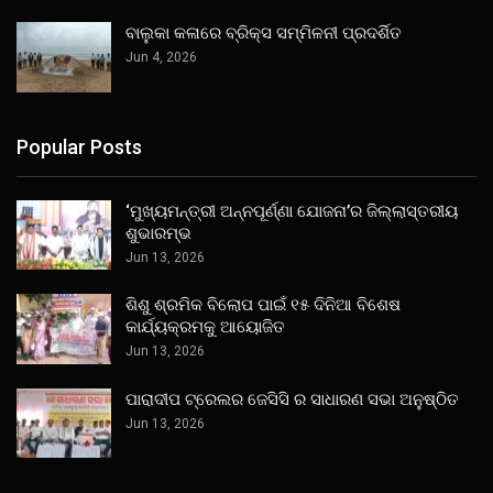
ବାଲୁକା କଳାରେ ବ୍ରିକ୍ସ ସମ୍ମିଳନୀ ପ୍ରଦର୍ଶିତ
Jun 4, 2026
Popular Posts
‘ମୁଖ୍ୟମନ୍ତ୍ରୀ ଅନ୍ନପୂର୍ଣ୍ଣା ଯୋଜନା’ର ଜିଲ୍ଲାସ୍ତରୀୟ
ଶୁଭାରମ୍ଭ
Jun 13, 2026
ଶିଶୁ ଶ୍ରମିକ ବିଲୋପ ପାଇଁ ୧୫ ଦିନିଆ ବିଶେଷ
କାର୍ଯ୍ୟକ୍ରମକୁ ଆୟୋଜିତ
Jun 13, 2026
ପାରାଦୀପ ଟ୍ରେଲର ଜେସିସି ର ସାଧାରଣ ସଭା ଅନୁଷ୍ଠିତ
Jun 13, 2026