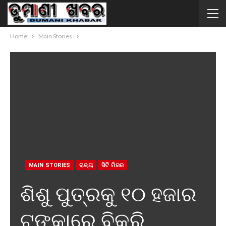
Home
Main Stories
MAIN STORIES
ରାଜ୍ୟ
ସିଟି ମିରର
ଶିଶୁ ପୁତ୍ରକୁ ୧୦ ହଜାର
ଟଙ୍କାରେ ବିକ୍ରି