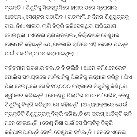
ବ୍ୟକ୍ତି । ଶିଶୁଟିକୁ ସିଡବ୍ଲୁସିରେ ହାଜର ପରେ ସ୍ପେଶାଲ
ଆଡପ୍ସନ୍ ସେଣ୍ଟର ପଠାଯିବ । ଗତକାଲି ୬ ଦିନର ଶିଶୁପୁତ୍ରକୁ
ବାପା ନିଶା ଖାଇବା ଲାଗି ବିକ୍ରି କରିଦେଇଥିବା ଅଭିଯୋଗ
ହୋଇଥିଲା । ଏନେଇ ଚାଇଲ୍ଡଲାଇନ୍ ନିର୍ଦ୍ଦେଶକ ବେଣୁଧର
ସେନାପତି କହିଛନ୍ତି ଯେ, ଗତକାଲି ରାତିରେ ଏହି କେସର ତଦନ୍ତ
ପାଇଁ ଏକ ଟିମ୍ ଗଠନ କରାଯାଇଥିଲା ।
ବର୍ତ୍ତମାନ ଘଟଣାର ତଦନ୍ତ ବି ଚାଲିଛି । ଆମେ କମିଶନେରେଟ
ପୋଲିସ ସହାୟତାରେ ମାଳିସାହିରୁ ପିଲାଟିକୁ ଉଦ୍ଧାର କରିଛୁ । ଯିଏ
ପିଲା ନେଇଥିଲେ ସେ ବି ୧୦,୦୦୦ ଟଙ୍କାରେ ଶିଶୁଟିକୁ କିଣିଥିବା
ସ୍ୱୀକାର କରିଛନ୍ତି । ଯେହେତୁ ପିଲାଟିର ବାପା-ମା’ ଗରିବ, ତେଣୁ
ଶିଶୁଟିକୁ ବିକ୍ରି କରିଥିବା ସେ କହିଛନ୍ତି । ଅନ୍ୟପକ୍ଷରେ ଯେଉଁ
ବ୍ୟକ୍ତିଟି ଶିଶୁପୁତ୍ରକୁ ବିକ୍ରି କରିଛନ୍ତି ସେ ଡ୍ରଗ୍ ଆଡିକ୍ଟି ଭଳି
ମନେ ହେଉଛନ୍ତି । ତେଣୁ ନିଶା ପାଇଁ ସେ ପିଲାଟିକୁ ବିକ୍ରି
କରିଥାଇପାରନ୍ତି ବୋଲି ବେଣୁଧର କହିଛନ୍ତି । ତେବେ ଏନେଇ