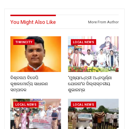
You Might Also Like
More From Author
TIWINCITY
LOCAL NEWS
ବିଶ୍ବନାଥ ବିଜେପି
‘ମୁଖ୍ୟମନ୍ତ୍ରୀ ଅନ୍ନପୂର୍ଣ୍ଣା
କୃଷକମୋର୍ଚ୍ଚା ସାଧାରଣ
ଯୋଜନା’ର ଜିଲ୍ଲାସ୍ତରୀୟ
ସମ୍ପାଦକ
ଶୁଭାରମ୍ଭ
LOCAL NEWS
LOCAL NEWS