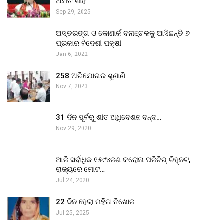
ଅମିତ ଶାହ
Sep 29, 2025
ଅସ୍ତରଙ୍ଗ ଓ କୋଣାର୍କ ବନାଞ୍ଚଳକୁ ଆସିଛନ୍ତି ୭
ପ୍ରକାର ବିଦେଶୀ ପକ୍ଷୀ
Jan 6, 2022
258 ଅଭିଯୋଗର ଶୁଣାଣି
Nov 7, 2023
31 ଦିନ ପୂର୍ବରୁ ଶୀତ ଅଧିବେଶନ ବନ୍ଦ…
Nov 29, 2020
ଆଜି ସର୍ବାଧିକ ୧୫୯୪ଜଣ କରୋନା ପଜିଟିଭ୍ ଚିହ୍ନଟ,
ରାଜ୍ୟରେ ମୋଟ…
Jul 24, 2020
22 ଦିନ ହେଲା ମହିଳା ନିଖୋଜ
Jul 25, 2025