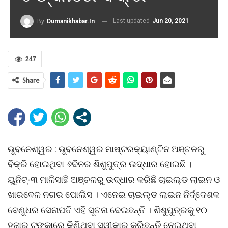
Last updated
Jun 20, 2021
By
Dumanikhabar.in
247
Share
ଭୁବନେଶ୍ୱର : ଭୁବନେଶ୍ୱର ମାଷ୍ଟରକ୍ୟାଣ୍ଟିନ ଅଞ୍ଚଳରୁ
ବିକ୍ରି ହୋଇଥିବା ୬ଦିନର ଶିଶୁପୁତ୍ର ଉଦ୍ଧାର ହୋଇଛି ।
ୟୁନିଟ୍-୩ ମାଳିସାହି ଅଞ୍ଚଳରୁ ଉଦ୍ଧାର କରିଛି ଚାଇଲ୍ଡ ଲାଇନ ଓ
ଖାରବେଳ ନଗର ପୋଲିସ । ଏନେଇ ଚାଇଲ୍ଡ ଲାଇନ ନିର୍ଦ୍ଦେଶକ
ବେଣୁଧର ସେନାପତି ଏହି ସୂଚନା ଦେଇଛନ୍ତି । ଶିଶୁପୁତ୍ରକୁ ୧୦
ହଜାର ଟଙ୍କାରେ କିଣିଥିବା ସ୍ୱୀକାର କରିଛନ୍ତି ନେଇଥିବା