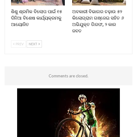
ଶିଶୁ ଶ୍ରମିକ ବିଲୋପ ପାଇଁ ୧୫
ଅବକାରୀ ବିଭାଗର ଚଢ଼ାଉ ୫୨
ଦିନିଆ ବିଶେଷ କାର୍ଯ୍ୟକ୍ରମକୁ
କିଲୋଗ୍ରାମ ଗଞ୍ଜେଇ ସହିତ ୬
ଆୟୋଜିତ
ଅଭିଯୁକ୍ତ ଗିରଫ, ୨ କାର
ଜବତ
PREV
NEXT
Comments are closed.