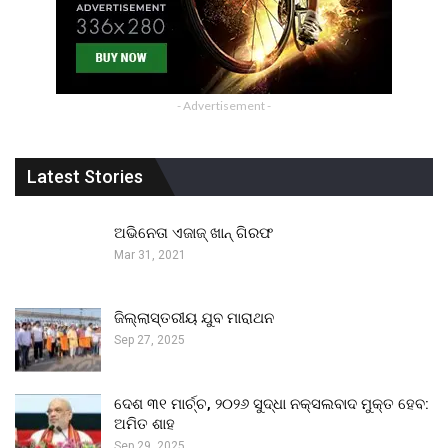
- Advertisement -
Latest Stories
ଅଭିନେତା ଏଜାଜ୍ ଖାନ୍ ଗିରଫ
Mar 31, 2021
ଜିଲ୍ଲାସ୍ତରୀୟ ଯୁବ ମାରାଥନ
Sep 27, 2025
ଦେଶ ୩୧ ମାର୍ଚ୍ଚ, ୨୦୨୬ ସୁଦ୍ଧା ନକ୍ସଲବାଦ ମୁକ୍ତ ହେବ:
ଅମିତ ଶାହ
Sep 29, 2025