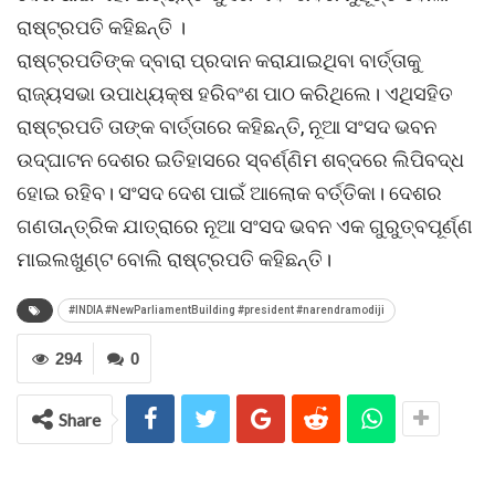
ରାଷ୍ଟ୍ରପତି କହିଛନ୍ତି ।
ରାଷ୍ଟ୍ରପତିଙ୍କ ଦ୍ବାରା ପ୍ରଦାନ କରାଯାଇଥିବା ବାର୍ତ୍ତାକୁ
ରାଜ୍ୟସଭା ଉପାଧ୍ୟକ୍ଷ ହରିବଂଶ ପାଠ କରିଥିଲେ। ଏଥିସହିତ
ରାଷ୍ଟ୍ରପତି ତାଙ୍କ ବାର୍ତ୍ତାରେ କହିଛନ୍ତି, ନୂଆ ସଂସଦ ଭବନ
ଉଦ୍‌ଘାଟନ ଦେଶର ଇତିହାସରେ ସ୍ବର୍ଣ୍ଣିମ ଶବ୍ଦରେ ଲିପିବଦ୍ଧ
ହୋଇ ରହିବ। ସଂସଦ ଦେଶ ପାଇଁ ଆଲୋକ ବର୍ତ୍ତିକା। ଦେଶର
ଗଣତାନ୍ତ୍ରିକ ଯାତ୍ରାରେ ନୂଆ ସଂସଦ ଭବନ ଏକ ଗୁରୁତ୍ବପୂର୍ଣ୍ଣ
ମାଇଲଖୁଣ୍ଟ ବୋଲି ରାଷ୍ଟ୍ରପତି କହିଛନ୍ତି।
#INDIA #NewParliamentBuilding #president #narendramodiji
294
0
Share