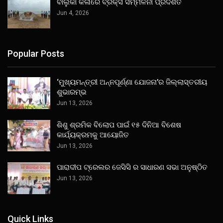
ବାଲୁକା କଳାରେ ବ୍ରିକ୍ସ ସମ୍ମିଳନୀ ପ୍ରଦର୍ଶିତ
Jun 4, 2026
Popular Posts
‘ମୁଖ୍ୟମନ୍ତ୍ରୀ ଅନ୍ନପୂର୍ଣ୍ଣା ଯୋଜନା’ର ଜିଲ୍ଲାସ୍ତରୀୟ
ଶୁଭାରମ୍ଭ
Jun 13, 2026
ଶିଶୁ ଶ୍ରମିକ ବିଲୋପ ପାଇଁ ୧୫ ଦିନିଆ ବିଶେଷ
କାର୍ଯ୍ୟକ୍ରମକୁ ଆୟୋଜିତ
Jun 13, 2026
ପାରାଦୀପ ଟ୍ରେଲର ଜେସିସି ର ସାଧାରଣ ସଭା ଅନୁଷ୍ଠିତ
Jun 13, 2026
Quick Links