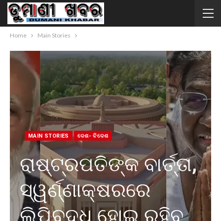
Home
Main Stories
MAIN STORIES
ଦେଶ- ବିଦେଶ
ରାଷ୍ଟ୍ରପତିଙ୍କ ବାର୍ତ୍ତା,
ସ୍ୱର୍ଣ୍ଣାକ୍ଷରରେ
ଲିପିବଦ୍ଧ ହୋଇ ରହିବ