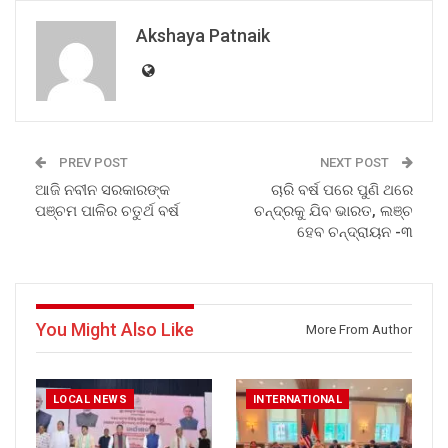
Akshaya Patnaik
PREV POST
NEXT POST
ଆଜି ନବୀନ ସରକାରଙ୍କ
ଚାରି ବର୍ଷ ପରେ ପୁଣି ଥରେ
ପଞ୍ଚମ ପାଳିର ଚତୁର୍ଥ ବର୍ଷ
ଚନ୍ଦ୍ରକୁ ଯିବ ଭାରତ, ଲଞ୍ଚ
ହେବ ଚନ୍ଦ୍ରାୟନ -୩
You Might Also Like
More From Author
LOCAL NEWS
INTERNATIONAL