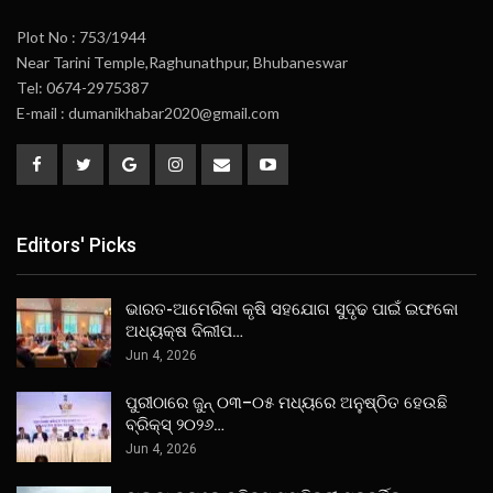
Plot No : 753/1944
Near Tarini Temple,Raghunathpur, Bhubaneswar
Tel: 0674-2975387
E-mail : dumanikhabar2020@gmail.com
Editors' Picks
ଭାରତ-ଆମେରିକା କୃଷି ସହଯୋଗ ସୁଦୃଢ ପାଇଁ ଇଫକୋ
ଅଧ୍ୟକ୍ଷ ଦିଲୀପ…
Jun 4, 2026
ପୁରୀଠାରେ ଜୁନ୍ ୦୩–୦୫ ମଧ୍ୟରେ ଅନୁଷ୍ଠିତ ହେଉଛି
ବ୍ରିକ୍ସ୍ ୨୦୨୬…
Jun 4, 2026