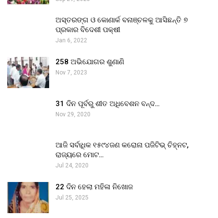
ଅସ୍ତରଙ୍ଗ ଓ କୋଣାର୍କ ବନାଞ୍ଚଳକୁ ଆସିଛନ୍ତି ୭
ପ୍ରକାର ବିଦେଶୀ ପକ୍ଷୀ
Jan 6, 2022
258 ଅଭିଯୋଗର ଶୁଣାଣି
Nov 7, 2023
31 ଦିନ ପୂର୍ବରୁ ଶୀତ ଅଧିବେଶନ ବନ୍ଦ…
Nov 29, 2020
ଆଜି ସର୍ବାଧିକ ୧୫୯୪ଜଣ କରୋନା ପଜିଟିଭ୍ ଚିହ୍ନଟ,
ରାଜ୍ୟରେ ମୋଟ…
Jul 24, 2020
22 ଦିନ ହେଲା ମହିଳା ନିଖୋଜ
Jul 25, 2025