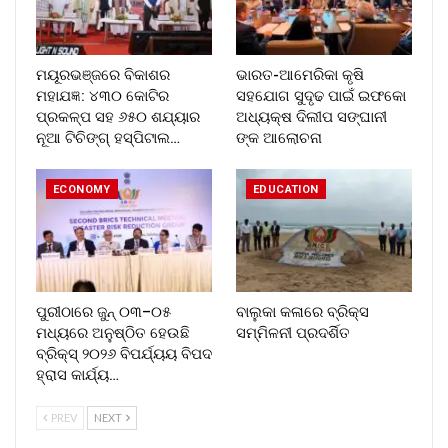
ମୟୂରଭଞ୍ଜରେ ବିକାଶର
ଭାରତ-ଆମେରିକା କୃଷି
ମହାଯଜ୍ଞ: ୪୩୦ କୋଟିର
ସହଯୋଗ ସୁଦୃଢ ପାଇଁ ଇଫକୋ
ପ୍ରକଳ୍ପ ସହ ୬୫୦ ଶଯ୍ୟାର
ଅଧ୍ୟକ୍ଷ ଦିଲୀପ ସଙ୍ଘାନୀ
ନୂଆ ଟିଚିଙ୍ଗ୍ ହସ୍ପିଟାଲ…
ଙ୍କ ଆଲୋଚନା
ECONOMY
EDUCATION
ପୁରୀଠାରେ ଜୁନ୍ ୦୩–୦୫
ବାଲୁକା କଳାରେ ବ୍ରିକ୍ସ
ମଧ୍ୟରେ ଅନୁଷ୍ଠିତ ହେଉଛି
ସମ୍ମିଳନୀ ପ୍ରଦର୍ଶିତ
ବ୍ରିକ୍ସ୍ ୨୦୨୬ ବିପର୍ଯ୍ୟୟ ବିପଦ
ହ୍ରାସ କାର୍ଯ୍ୟ…
PREV
NEXT