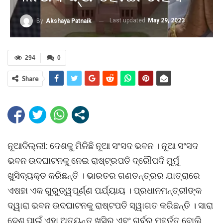
Last updated
May 29, 2023
By
Akshaya Patnaik
294
0
Share
ନୂଆଦିଲ୍ଲୀ: ଦେଶକୁ ମିଳିଛି ନୂଆ ସଂସଦ ଭବନ । ନୂଆ ସଂସଦ
ଭବନ ଉଦଘାଟନକୁ ନେଇ ରାଷ୍ଟ୍ରପତି ଦ୍ରୌପଦି ମୁର୍ମୁ
ଖୁସିବ୍ୟକ୍ତ କରିଛନ୍ତି । ଭାରତର ଗଣତନ୍ତ୍ରର ଯାତ୍ରାରେ
ଏଷହା ଏକ ଗୁରୁତ୍ୱପୂର୍ଣ୍ଣ ପର୍ଯ୍ୟାୟ । ପ୍ରଧାନମନ୍ତ୍ରୀଙ୍କ
ଦ୍ୱାରା ଭବନ ଉଦଘାଟନକୁ ରାଷ୍ଟପତି ସ୍ୱାଗତ କରିଛନ୍ତି । ସାରା
ଦେଶ ପାଇଁ ଏହା ଅତ୍ୟନ୍ତ ଖୁସିର ଏବଂ ଗର୍ବର ମୁହୂର୍ତ୍ତ ବୋଲି