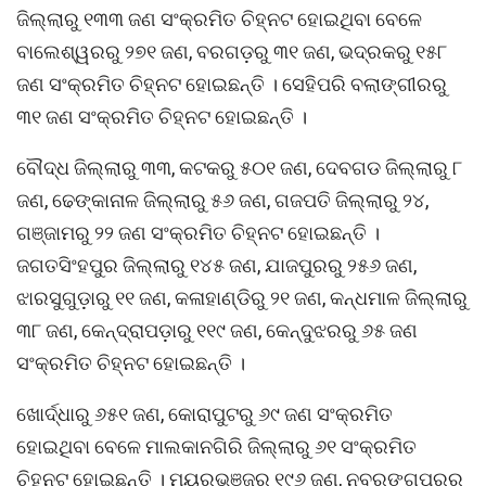
ଜିଲ୍ଲାରୁ ୧୩୩ ଜଣ ସଂକ୍ରମିତ ଚିହ୍ନଟ ହୋଇଥିବା ବେଳେ
ବାଲେଶ୍ୱରରୁ ୨୭୧ ଜଣ, ବରଗଡ଼ରୁ ୩୧ ଜଣ, ଭଦ୍ରକରୁ ୧୫୮
ଜଣ ସଂକ୍ରମିତ ଚିହ୍ନଟ ହୋଇଛନ୍ତି । ସେହିପରି ବଲାଙ୍ଗୀରରୁ
୩୧ ଜଣ ସଂକ୍ରମିତ ଚିହ୍ନଟ ହୋଇଛନ୍ତି ।
ବୌଦ୍ଧ ଜିଲ୍ଲାରୁ ୩୩, କଟକରୁ ୫୦୧ ଜଣ, ଦେବଗଡ ଜିଲ୍ଲାରୁ ୮
ଜଣ, ଢେଙ୍କାନାଳ ଜିଲ୍ଲାରୁ ୫୬ ଜଣ, ଗଜପତି ଜିଲ୍ଲାରୁ ୨୪,
ଗଞ୍ଜାମରୁ ୨୨ ଜଣ ସଂକ୍ରମିତ ଚିହ୍ନଟ ହୋଇଛନ୍ତି ।
ଜଗତସିଂହପୁର ଜିଲ୍ଲାରୁ ୧୪୫ ଜଣ, ଯାଜପୁରରୁ ୨୫୬ ଜଣ,
ଝାରସୁଗୁଡ଼ାରୁ ୧୧ ଜଣ, କଳାହାଣ୍ଡିରୁ ୨୧ ଜଣ, କନ୍ଧମାଳ ଜିଲ୍ଲାରୁ
୩୮ ଜଣ, କେନ୍ଦ୍ରାପଡ଼ାରୁ ୧୧୯ ଜଣ, କେନ୍ଦୁଝରରୁ ୬୫ ଜଣ
ସଂକ୍ରମିତ ଚିହ୍ନଟ ହୋଇଛନ୍ତି ।
ଖୋର୍ଦ୍ଧାରୁ ୬୫୧ ଜଣ, କୋରାପୁଟରୁ ୬୯ ଜଣ ସଂକ୍ରମିତ
ହୋଇଥିବା ବେଳେ ମାଲକାନଗିରି ଜିଲ୍ଲାରୁ ୬୧ ସଂକ୍ରମିତ
ଚିହ୍ନଟ ହୋଇଛନ୍ତି । ମୟୂରଭଞ୍ଜରୁ ୧୯୬ ଜଣ, ନବରଙ୍ଗପୁରରୁ