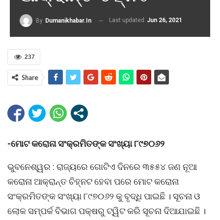
Last updated
Jun 26, 2021
By
Dumanikhabar.in
237
Share
-ମୋଟ କରୋନା ସଂକ୍ରମିତଙ୍କ ସଂଖ୍ୟା ୮୯୭୦୬୨
ଭୁବନେଶ୍ୱର : ରାଜ୍ୟରେ ଗୋଟିଏ ଦିନରେ ୩୫୫୪ ଜଣ ନୂଆ
କରୋନା ଆକ୍ରାନ୍ତ ଚିହ୍ନଟ ହେବା ପରେ ମୋଟ କରୋନା
ସଂକ୍ରମିତଙ୍କ ସଂଖ୍ୟା ୮୯୭୦୬୨ କୁ ବୃଦ୍ଧି ପାଇଛି । ସୂଚନା ଓ
ଲୋକ ସମ୍ପର୍କ ବିଭାଗ ପକ୍ଷରୁ ଟ୍ୱିଟ କରି ସୂଚନା ଦିଆଯାଇଛି ।