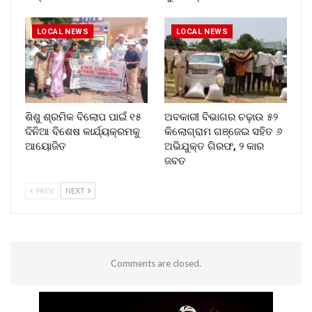
LOCAL NEWS
LOCAL NEWS
ଶିଶୁ ଶ୍ରମିକ ବିଲୋପ ପାଇଁ ୧୫
ଅବକାରୀ ବିଭାଗର ଚଢ଼ାଉ ୫୨
ଦିନିଆ ବିଶେଷ କାର୍ଯ୍ୟକ୍ରମକୁ
କିଲୋଗ୍ରାମ ଗଞ୍ଜେଇ ସହିତ ୬
ଆୟୋଜିତ
ଅଭିଯୁକ୍ତ ଗିରଫ, ୨ କାର
ଜବତ
PREV
NEXT
Comments are closed.