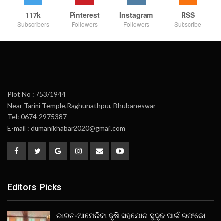
117k
Pinterest
Instagram
RSS
Subscribers
Followers
Followers
Subscribe
Plot No : 753/1944
Near Tarini Temple,Raghunathpur, Bhubaneswar
Tel: 0674-2975387
E-mail : dumanikhabar2020@gmail.com
Editors' Picks
ଭାରତ-ଆମେରିକା କୃଷି ସହଯୋଗ ସୁଦୃଢ ପାଇଁ ଇଫକୋ