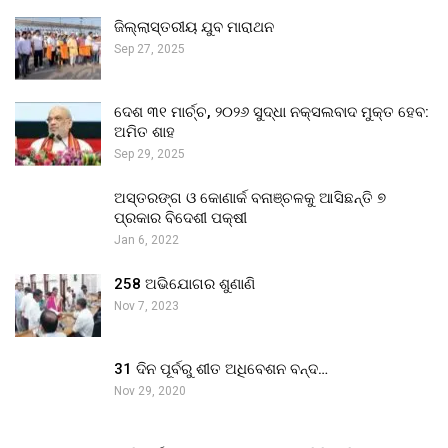
ଜିଲ୍ଲାସ୍ତରୀୟ ଯୁବ ମାରାଥନ
Sep 27, 2025
ଦେଶ ୩୧ ମାର୍ଚ୍ଚ, ୨୦୨୬ ସୁଦ୍ଧା ନକ୍ସଲବାଦ ମୁକ୍ତ ହେବ:
ଅମିତ ଶାହ
Sep 29, 2025
ଅସ୍ତରଙ୍ଗ ଓ କୋଣାର୍କ ବନାଞ୍ଚଳକୁ ଆସିଛନ୍ତି ୭
ପ୍ରକାର ବିଦେଶୀ ପକ୍ଷୀ
Jan 6, 2022
258 ଅଭିଯୋଗର ଶୁଣାଣି
Nov 7, 2023
31 ଦିନ ପୂର୍ବରୁ ଶୀତ ଅଧିବେଶନ ବନ୍ଦ…
Nov 29, 2020