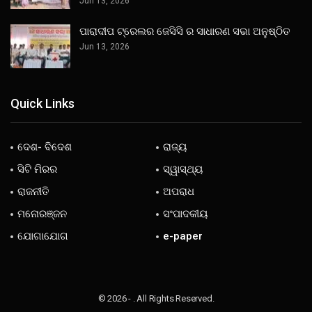
Jun 13, 2026
ପାରାଦୀପ ଟ୍ରେଲର ଜେସିସି ର ସାଧାରଣ ସଭା ଅନୁଷ୍ଠିତ
Jun 13, 2026
Quick Links
ଦେଶ- ବିଦେଶ
ରାଜ୍ୟ
ସିଟି ମିରର
ସ୍ୱାସ୍ଥ୍ୟ
ରାଜନୀତି
ଅପରାଧ
ମନୋରଞ୍ଜନ
ସଂପାଦକୀୟ
ଯୋଗାଯୋଗ
e-paper
© 2026 - . All Rights Reserved.