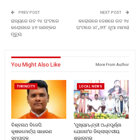
PREV POST
NEXT POST
ରାଜ୍ୟରେ ଗତ ୨୪ ଘଂଟାରେ
କରୋନାରେ ଦେଶରେ ଗତ ୨୪
କରୋନାରେ ୪୭ ଜଣଙ୍କର
ଘଂଟାରେ ୪୮,୬୯୮ ନୂଆ ମାମଲା
ମୃତ୍ୟୁ
You Might Also Like
More From Author
TIWINCITY
LOCAL NEWS
ବିଶ୍ବନାଥ ବିଜେପି
‘ମୁଖ୍ୟମନ୍ତ୍ରୀ ଅନ୍ନପୂର୍ଣ୍ଣା
କୃଷକମୋର୍ଚ୍ଚା ସାଧାରଣ
ଯୋଜନା’ର ଜିଲ୍ଲାସ୍ତରୀୟ
ସମ୍ପାଦକ
ଶୁଭାରମ୍ଭ