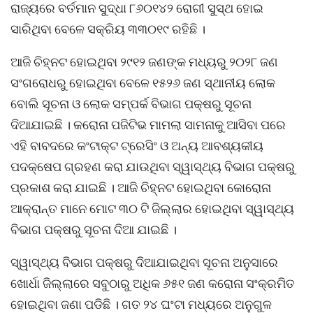
ରାଜ୍ୟରେ ବର୍ତମାନ ସୁଦ୍ଧା ୮୬୦୧୪୨ ରୋଗୀ ସୁସ୍ଥ ହୋଇ
ସାରିଥିବା ବେଳେ ସକ୍ରିୟ ୩୩୦୧୯ ରହିଛି ।
ଆଜି ଚିହ୍ନଟ ହୋଇଥିବା ୨୯୧୨ ଜଣଙ୍କ ମଧ୍ୟରୁ ୨୦୨୮ ଜଣ
ସଂଗରୋଧରୁ ହୋଇଥିବା ବେଳେ ୧୫୨୬ ଜଣ ସ୍ଥାନୀୟ ଲୋକ
ବୋଲି ସୂଚନା ଓ ଲୋକ ସମ୍ପର୍କ ବିଭାଗ ପକ୍ଷରୁ ସୂଚନା
ଦିଆଯାଇଛି । କରୋନା ପଜିଟିଭ ମାମଲା ସାମନାକୁ ଆସିବା ପରେ
ଏହି ବାବଦରେ କଂଟାକ୍ଟ ଟ୍ରେସିଂ ଓ ଅନ୍ୟ ଆବଶ୍ୟକୀୟ
ପଦକ୍ଷେପ ଗ୍ରହଣ କରା ଯାଉଥିବା ସ୍ୱାସ୍ଥ୍ୟ ବିଭାଗ ପକ୍ଷରୁ
ପ୍ରକାଶ କରା ଯାଇଛି । ଆଜି ଚିହ୍ନଟ ହୋଇଥିବା କୋରୋନା
ଆକ୍ରାନ୍ତ ମାନେ ମୋଟ ୩୦ ଟି ଜିଲ୍ଲାର ହୋଇଥିବା ସ୍ୱାସ୍ଥ୍ୟ
ବିଭାଗ ପକ୍ଷରୁ ସୂଚନା ଦିଆ ଯାଇଛି ।
ସ୍ୱାସ୍ଥ୍ୟ ବିଭାଗ ପକ୍ଷରୁ ଦିଆଯାଇଥିବା ସୂଚନା ଅନୁସାରେ
ଖୋର୍ଧା ଜିଲ୍ଲାରେ ସବୁଠାରୁ ଅଧିକ ୬୫୧ ଜଣ କରୋନା ସଂକ୍ରମିତ
ହୋଇଥିବା ଜଣା ପଡିଛି । ଗତ ୨୪ ଘଂଟା ମଧ୍ୟରେ ଅନୁଗୁଳ