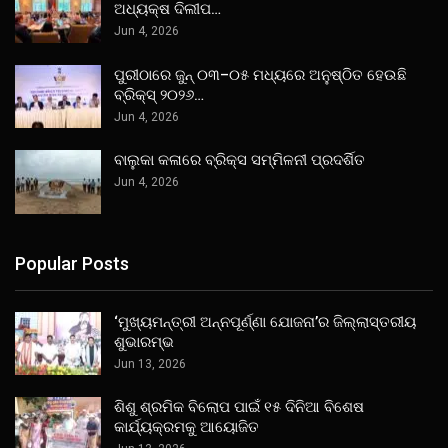
ଅଧ୍ୟକ୍ଷ ଦିଲୀପ…
Jun 4, 2026
ପୁରୀଠାରେ ଜୁନ୍ ୦୩–୦୫ ମଧ୍ୟରେ ଅନୁଷ୍ଠିତ ହେଉଛି
ବ୍ରିକ୍ସ୍ ୨୦୨୬…
Jun 4, 2026
ବାଲୁକା କଳାରେ ବ୍ରିକ୍ସ ସମ୍ମିଳନୀ ପ୍ରଦର୍ଶିତ
Jun 4, 2026
Popular Posts
‘ମୁଖ୍ୟମନ୍ତ୍ରୀ ଅନ୍ନପୂର୍ଣ୍ଣା ଯୋଜନା’ର ଜିଲ୍ଲାସ୍ତରୀୟ
ଶୁଭାରମ୍ଭ
Jun 13, 2026
ଶିଶୁ ଶ୍ରମିକ ବିଲୋପ ପାଇଁ ୧୫ ଦିନିଆ ବିଶେଷ
କାର୍ଯ୍ୟକ୍ରମକୁ ଆୟୋଜିତ