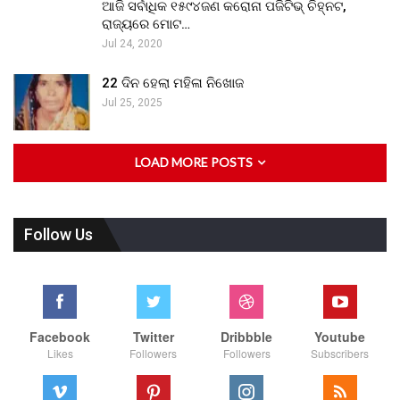
ଆଜି ସର୍ବାଧିକ ୧୫୯୪ଜଣ କରୋନା ପଜିଟିଭ୍ ଚିହ୍ନଟ,
ରାଜ୍ୟରେ ମୋଟ…
Jul 24, 2020
22 ଦିନ ହେଲା ମହିଳା ନିଖୋଜ
Jul 25, 2025
LOAD MORE POSTS
Follow Us
Facebook
Twitter
Dribbble
Youtube
Likes
Followers
Followers
Subscribers