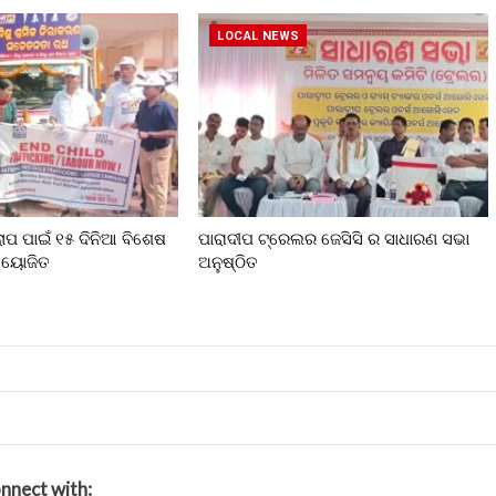
LOCAL NEWS
ଲୋପ ପାଇଁ ୧୫ ଦିନିଆ ବିଶେଷ
ପାରାଦୀପ ଟ୍ରେଲର ଜେସିସି ର ସାଧାରଣ ସଭା
 ଆୟୋଜିତ
ଅନୁଷ୍ଠିତ
nnect with: