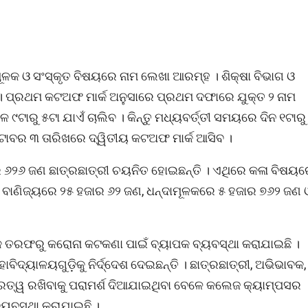
୍ଦାମୂଳକ ଓ ସଂସ୍କୃତ ବିଷୟରେ ନାମ ଲେଖା ଆରମ୍ହ । ଶିକ୍ଷା ବିଭାଗ ଓ
ଛି । ପ୍ରଥମ କଟଅଫ ମାର୍କ ଅନୁସାରେ ପ୍ରଥମ ଦଫାରେ ଯୁକ୍ତ ୨ ନାମ
 ୯ଟାରୁ ୫ଟା ଯାଏଁ ଚାଲିବ । କିନ୍ତୁ ମଧ୍ୟବର୍ତ୍ତୀ ସମୟରେ ଦିନ ୧ଟାରୁ
କ୍ଟୋବର ୩ ତାରିଖରେ ଦ୍ୱିତୀୟ କଟଅଫ ମାର୍କ ଆସିବ ।
୬୨୬ ଜଣ ଛାତ୍ରଛାତ୍ରୀ ଚୟନିତ ହୋଇଛନ୍ତି । ଏଥିରେ କଳା ବିଷୟ
, ବାଣିଜ୍ୟରେ ୨୫ ହଜାର ୬୨ ଜଣ, ଧନ୍ଦାମୂଳକରେ ୫ ହଜାର ୭୬୨ ଜଣ 
ଡ଼ିକ ତରଫରୁ କରୋନା କଟକଣା ପାଇଁ ବ୍ୟାପକ ବ୍ୟବସ୍ଥା କରାଯାଇଛି ।
୍ୟାଳୟଗୁଡ଼ିକୁ ନିର୍ଦ୍ଦେଶ ଦେଇଛନ୍ତି । ଛାତ୍ରଛାତ୍ରୀ, ଅଭିଭାବକ,
କ ଦୂରତ୍ୱ ରଖିବାକୁ ପରାମର୍ଶ ଦିଆଯାଇଥିବା ବେଳେ କଲେଜ କ୍ୟାମ୍ପସର
 ବ୍ୟବସ୍ଥା କରାଯାଇଛି ।