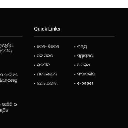
Quick Links
ନପୂର୍ଣ୍ଣା
ଦେଶ- ବିଦେଶ
ରାଜ୍ୟ
ସ୍ତରୀୟ
ସିଟି ମିରର
ସ୍ୱାସ୍ଥ୍ୟ
ରାଜନୀତି
ଅପରାଧ
ମନୋରଞ୍ଜନ
ସଂପାଦକୀୟ
ୋପ ପାଇଁ ୧୫
୍ଯ୍ୟକ୍ରମକୁ
ଯୋଗାଯୋଗ
e-paper
 ଜେସିସି ର
ଷ୍ଠିତ