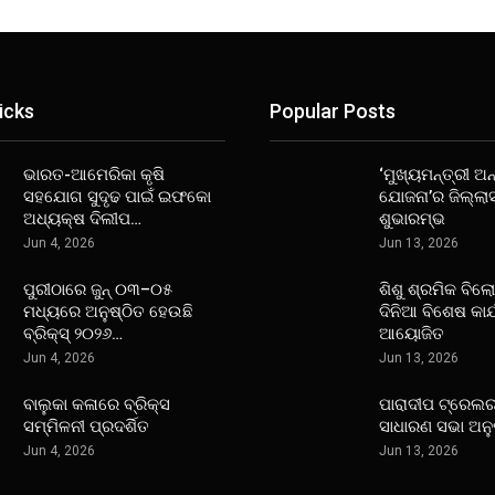
icks
Popular Posts
ଭାରତ-ଆମେରିକା କୃଷି
‘ମୁଖ୍ୟମନ୍ତ୍ରୀ ଅନ୍
ସହଯୋଗ ସୁଦୃଢ ପାଇଁ ଇଫକୋ
ଯୋଜନା’ର ଜିଲ୍ଲା
ଅଧ୍ୟକ୍ଷ ଦିଲୀପ…
ଶୁଭାରମ୍ଭ
Jun 4, 2026
Jun 13, 2026
ପୁରୀଠାରେ ଜୁନ୍ ୦୩–୦୫
ଶିଶୁ ଶ୍ରମିକ ବିଲ
ମଧ୍ୟରେ ଅନୁଷ୍ଠିତ ହେଉଛି
ଦିନିଆ ବିଶେଷ କାର
ବ୍ରିକ୍ସ୍ ୨୦୨୬…
ଆୟୋଜିତ
Jun 4, 2026
Jun 13, 2026
ବାଲୁକା କଳାରେ ବ୍ରିକ୍ସ
ପାରାଦୀପ ଟ୍ରେଲର
ସମ୍ମିଳନୀ ପ୍ରଦର୍ଶିତ
ସାଧାରଣ ସଭା ଅନୁ
Jun 4, 2026
Jun 13, 2026