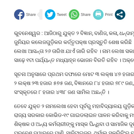
ଭୁବନେଶ୍ୱର : ଆଜିଠାରୁ ଯୁକ୍ତ ୨ ବିଜ୍ଞାନ, ବାଣିଜ, କଳା, ଧନ
ଜୁନିୟର କଲେଜଗୁଡ଼ିକର କର୍ତ୍ତୃପକ୍ଷ ପ୍ରସ୍ତୁତି ଶେଷ କରି
ଲେଖା ଆସନ୍ତା ୨୬ ତାରିଖ ଯାଏଁ ଜାରି ରହିବ । ନାମ ଲେଖା ସକାଳ
ସାଢ଼େ ୧ଟା ପର୍ଯ୍ୟନ୍ତ ମଧ୍ୟାହ୍ନ ଭୋଜନ ବିରତି ରହିବ । ଅ
ସୂଚନା ଅନୁସାରେ ପ୍ରଥମ ଦଫାରେ ମୋଟ ୩ ଲକ୍ଷ ୪୭ ହଜାର 
୨ ଲକ୍ଷ ୨୩ ହଜାର ୫୭୫ ଜଣ, ବିଜ୍ଞାନରେ ୮୪ ହଜାର ୭୮୯ ଜଣ
ସଂସ୍କୃତରେ ୮ ହଜାର ୪୩୮ ଜଣ ସାମିଲ ଅଛନ୍ତି ।
ତେବେ ଯୁକ୍ତ ୨ ନାମଲେଖା ହେବା ପୂର୍ବରୁ ମହାବିଦ୍ୟାଳୟ ଗୁ
ରାଜ୍ୟ ସରକାର କୋଭିଡ-୧୯ ଗାଇଡଲାଇନ ପାଳନ କରିବାକୁ ମହାବିଦ
ଶିକ୍ଷକ ଓ ଅନ୍ୟ କର୍ମଚାରୀଙ୍କୁ ମାସ୍କ ପିନ୍ଧିବା ଓ ସାମାଜି
ପ୍ରବେଶ ଦ୍ୱାରରେ ପାଣି, ସାନିଟାଇଜର, ଥର୍ମାଲ ସ୍କ୍ରିନିଂର