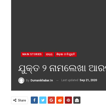
MAIN STORIES
ରାଜ୍ୟ
ଶି‍କ୍ଷା ଓ ନିଯୁକ୍ତି
ଯୁକ୍ତ ୨ ନାମଲେଖା ଆର
Last updated
Sep 21, 2020
By
Dumanikhabar.in
Share