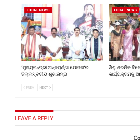
LOCAL NEWS
LOCAL NEWS
‘ମୁଖ୍ୟମନ୍ତ୍ରୀ ଅନ୍ନପୂର୍ଣ୍ଣା ଯୋଜନା’ର
ଶିଶୁ ଶ୍ରମିକ ବି
ଜିଲ୍ଲାସ୍ତରୀୟ ଶୁଭାରମ୍ଭ
କାର୍ଯ୍ୟକ୍ରମକୁ
PREV
NEXT
LEAVE A REPLY
Co