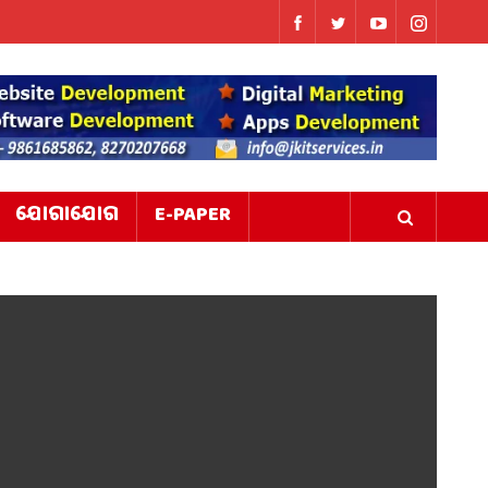
ଯୋଗାଯୋଗ
E-PAPER