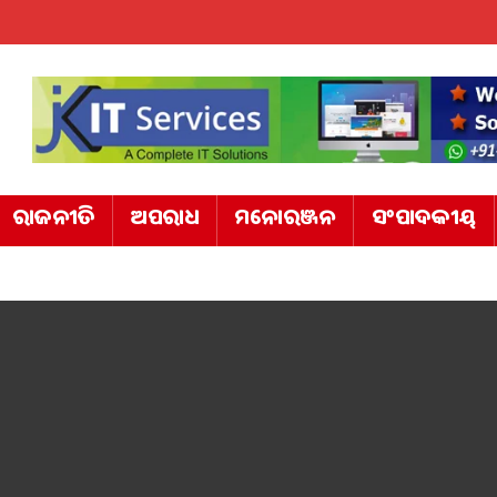
ରାଜନୀତି
ଅପରାଧ
ମନୋରଞ୍ଜନ
ସଂପାଦକୀୟ