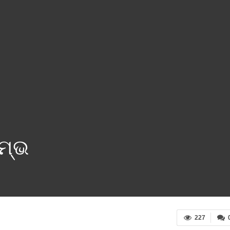
ମ୍ଭ
227