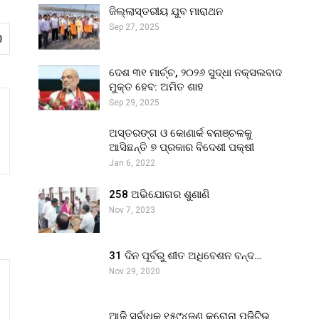
ଜିଲ୍ଲାସ୍ତରୀୟ ଯୁବ ମାରାଥନ
Sep 27, 2025
0
ଦେଶ ୩୧ ମାର୍ଚ୍ଚ, ୨୦୨୬ ସୁଦ୍ଧା ନକ୍ସଲବାଦ
ମୁକ୍ତ ହେବ: ଅମିତ ଶାହ
Sep 29, 2025
ଅସ୍ତରଙ୍ଗ ଓ କୋଣାର୍କ ବନାଞ୍ଚଳକୁ
ଆସିଛନ୍ତି ୭ ପ୍ରକାର ବିଦେଶୀ ପକ୍ଷୀ
Jan 6, 2022
258 ଅଭିଯୋଗର ଶୁଣାଣି
Nov 7, 2023
31 ଦିନ ପୂର୍ବରୁ ଶୀତ ଅଧିବେଶନ ବନ୍ଦ…
Nov 29, 2020
ଆଜି ସର୍ବାଧିକ ୧୫୯୪ଜଣ କରୋନା ପଜିଟିଭ୍