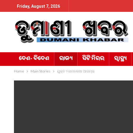
Friday, August 7, 2026
ଦେଶ- ବିଦେଶ
ରାଜ୍ୟ
ସିଟି ମିରର
ସ୍ୱାସ୍ଥ୍ୟ
Home
Main Stories
ଯୁକ୍ତ ୨ ନାମଲେଖା ଆରମ୍ଭ