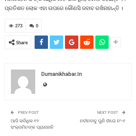
ପ୍ରତିଶତ ଲୋକ ଏହା ଉପରେ କୌଣସି ଜବାବ ରଖିନାହାନ୍ତି ।
273
0
Share
Dumanikhabar.in
PREV POST
NEXT POST
ଆଜି ସର୍ବାଧିକ ୧୨
ନବୀନବାବୁ ପୁଣି ହୀରୋ ନଂ-୧
ସଂକ୍ରମିତଙ୍କ ପ୍ରାଣହାନି