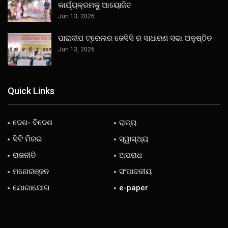
କାର୍ଯ୍ୟକ୍ରମକୁ ଆୟୋଜିତ
Jun 13, 2026
ପାରାଦୀପ ଟ୍ରେଲର ଜେସିସି ର ସାଧାରଣ ସଭା ଅନୁଷ୍ଠିତ
Jun 13, 2026
Quick Links
ଦେଶ- ବିଦେଶ
ରାଜ୍ୟ
ସିଟି ମିରର
ସ୍ୱାସ୍ଥ୍ୟ
ରାଜନୀତି
ଅପରାଧ
ମନୋରଞ୍ଜନ
ସଂପାଦକୀୟ
ଯୋଗାଯୋଗ
e-paper