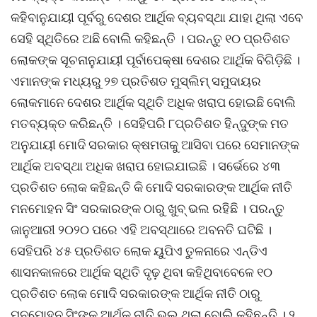
କହିବାନୁଯାୟୀ ପୂର୍ବରୁ ଦେଶର ଆର୍ଥିକ ବ୍ୟବସ୍ଥା ଯାହା ଥିଲା ଏବେ
ସେହି ସ୍ଥିତିରେ ଅଛି ବୋଲି କହିଛନ୍ତି । ପରନ୍ତୁ ୧୦ ପ୍ରତିଶତ
ଲୋକଙ୍କ ସୂଚନାନୁଯାୟୀ ପୂର୍ବାପେକ୍ଷା ଦେଶର ଆର୍ଥିକ ବିଗିଡ଼ିଛି ।
ଏମାନଙ୍କ ମଧ୍ୟରୁ ୨୭ ପ୍ରତିଶତ ମୁସ୍ଲିମ୍ ସମୁଦାୟର
ଲୋକମାନେ ଦେଶର ଆର୍ଥିକ ସ୍ଥିତି ଅଧିକ ଖରାପ ହୋଇଛି ବୋଲି
ମତବ୍ୟକ୍ତ କରିଛନ୍ତି । ସେହିପରି ୮ପ୍ରତିଶତ ହିନ୍ଦୁଙ୍କ ମତ
ଅନୁଯାୟୀ ମୋଦି ସରକାର କ୍ଷମତାକୁ ଆସିବା ପରେ ସେମାନଙ୍କ
ଆର୍ଥିକ ଅବସ୍ଥା ଅଧିକ ଖରାପ ହୋଇଯାଇଛି । ସର୍ଭେରେ ୪୩
ପ୍ରତିଶତ ଲୋକ କହିଛନ୍ତି କି ମୋଦି ସରକାରଙ୍କ ଆର୍ଥିକ ନୀତି
ମନମୋହନ ସିଂ ସରକାରଙ୍କ ଠାରୁ ଖୁବ୍ ଭଲ ରହିଛି । ପରନ୍ତୁ
ଜାନୁଆରୀ ୨୦୨୦ ପରେ ଏହି ଅବସ୍ଥାରେ ଅବନତି ଘଟିଛି ।
ସେହିପରି ୪୫ ପ୍ରତିଶତ ଲୋକ ୟୁପିଏ ତୁଳନାରେ ଏନ୍ଡିଏ
ଶାସନକାଳରେ ଆର୍ଥିକ ସ୍ଥିତି ଦୃଢ଼ ଥିବା କହିଥିବାବେଳେ ୧୦
ପ୍ରତିଶତ ଲୋକ ମୋଦି ସରକାରଙ୍କ ଆର୍ଥିକ ନୀତି ଠାରୁ
ମନମୋହନ ସିଂଙ୍କ ଆର୍ଥିକ ନୀତି ଭଲ ଥିଲା ବୋଲି କହିଛନ୍ତି । ୨