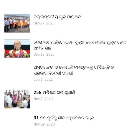
ଜିଲ୍ଲାସ୍ତରୀୟ ଯୁବ ମାରାଥନ
Sep 27, 2025
ଦେଶ ୩୧ ମାର୍ଚ୍ଚ, ୨୦୨୬ ସୁଦ୍ଧା ନକ୍ସଲବାଦ ମୁକ୍ତ ହେବ:
ଅମିତ ଶାହ
Sep 29, 2025
ଅସ୍ତରଙ୍ଗ ଓ କୋଣାର୍କ ବନାଞ୍ଚଳକୁ ଆସିଛନ୍ତି ୭
ପ୍ରକାର ବିଦେଶୀ ପକ୍ଷୀ
Jan 6, 2022
258 ଅଭିଯୋଗର ଶୁଣାଣି
Nov 7, 2023
31 ଦିନ ପୂର୍ବରୁ ଶୀତ ଅଧିବେଶନ ବନ୍ଦ…
Nov 29, 2020