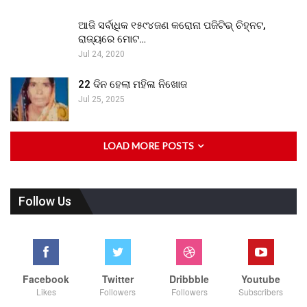
ଆଜି ସର୍ବାଧିକ ୧୫୯୪ଜଣ କରୋନା ପଜିଟିଭ୍ ଚିହ୍ନଟ,
ରାଜ୍ୟରେ ମୋଟ…
Jul 24, 2020
22 ଦିନ ହେଲା ମହିଳା ନିଖୋଜ
Jul 25, 2025
LOAD MORE POSTS
Follow Us
Facebook
Twitter
Dribbble
Youtube
Likes
Followers
Followers
Subscribers