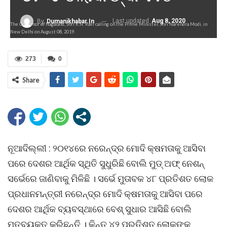
Last updated
Aug 8, 2020
By
Dumanikhabar.in
The Governor of Nagaland, Shri R.N. Ravi calling on the Prime Minister, Shri Narendra Modi, in
New Delhi on August 08, 2019.
273
0
Share
ନୂଆଦିଲ୍ଲୀ : ୨୦୧୪ରେ ନରେନ୍ଦ୍ର ମୋଦି କ୍ଷମତାକୁ ଆସିବା
ପରେ ଦେଶର ଆର୍ଥିକ ସ୍ଥିତି ସୁଧୁରିଛି ବୋଲି ମୁଡ୍ ଅଫ୍ ନେଶନ୍
ସର୍ଭେରେ ଜାଣିବାକୁ ମିଳିଛି । ସର୍ଭେ ମୁତାବକ ୪୮ ପ୍ରତିଶତ ଲୋକ
ପ୍ରଧାନମନ୍ତ୍ରୀ ନରେନ୍ଦ୍ର ମୋଦି କ୍ଷମତାକୁ ଆସିବା ପରେ
ଦେଶର ଆର୍ଥିକ ବ୍ୟବସ୍ଥାରେ ବେଶ୍ ସୁଧାର ଆସିଛି ବୋଲି
ମତବ୍ୟକ୍ତ କରିଛନ୍ତି । କିନ୍ତୁ ୪୨ ପ୍ରତିଶତ ଲୋକଙ୍କ