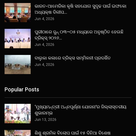
ଭାରତ-ଆମେରିକା କୃଷି ସହଯୋଗ ସୁଦୃଢ ପାଇଁ ଇଫକୋ
ଅଧ୍ୟକ୍ଷ ଦିଲୀପ…
Jun 4, 2026
ପୁରୀଠାରେ ଜୁନ୍ ୦୩–୦୫ ମଧ୍ୟରେ ଅନୁଷ୍ଠିତ ହେଉଛି
ବ୍ରିକ୍ସ୍ ୨୦୨୬…
Jun 4, 2026
ବାଲୁକା କଳାରେ ବ୍ରିକ୍ସ ସମ୍ମିଳନୀ ପ୍ରଦର୍ଶିତ
Jun 4, 2026
Popular Posts
‘ମୁଖ୍ୟମନ୍ତ୍ରୀ ଅନ୍ନପୂର୍ଣ୍ଣା ଯୋଜନା’ର ଜିଲ୍ଲାସ୍ତରୀୟ
ଶୁଭାରମ୍ଭ
Jun 13, 2026
ଶିଶୁ ଶ୍ରମିକ ବିଲୋପ ପାଇଁ ୧୫ ଦିନିଆ ବିଶେଷ