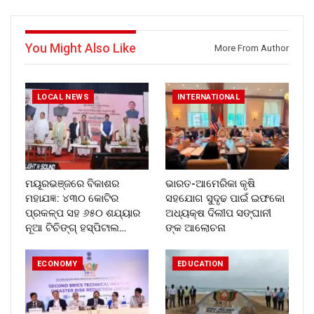
You Might Also Like
More From Author
LOCAL NEWS
INTERNATIONAL
ମୟୂରଭଞ୍ଜରେ ବିକାଶର
ଭାରତ-ଆମେରିକା କୃଷି
ମହାଯଜ୍ଞ: ୪୩୦ କୋଟିର
ସହଯୋଗ ସୁଦୃଢ ପାଇଁ ଇଫକୋ
ପ୍ରକଳ୍ପ ସହ ୬୫୦ ଶଯ୍ୟାର
ଅଧ୍ୟକ୍ଷ ଦିଲୀପ ସଙ୍ଘାନୀ
ନୂଆ ଟିଚିଙ୍ଗ୍ ହସ୍ପିଟାଲ…
ଙ୍କ ଆଲୋଚନା
ECONOMY
EDUCATION