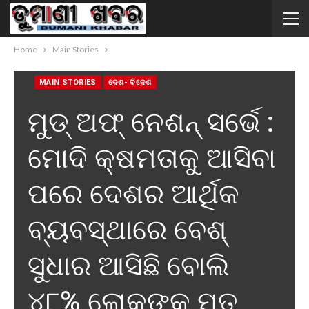
Home
Main Stories
MAIN STORIES
ଦେଶ- ବିଦେଶ
ମୁଡ୍ ଅଫ୍ ନେଶନ୍ ସର୍ଭେ :
ମୋଦି କ୍ଷମତାକୁ ଆସିବା
ପରେ ଦେଶର ଆର୍ଥିକ
ବ୍ୟବସ୍ଥାରେ ବେଶ୍
ସୁଧାର ଆସିଛି ବୋଲି
୪୮% ଲୋକଙ୍କ ମତ