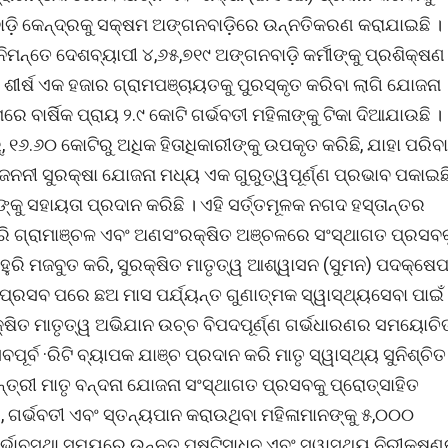
ବାଡ଼ି କେନ୍ଦ୍ରକୁ ସକ୍ଷମ ଅଙ୍ଗନବାଡ଼ିରେ ଉନ୍ନତିକରଣ କରାଯାଇଛି ।
ମନ୍ତେ ଦେଶବ୍ୟାପୀ ୪,୬୫,୭୧୯ ଅଙ୍ଗନବାଡ଼ି କର୍ମୀଙ୍କୁ ପ୍ରଶିକ୍ଷଣ
ୀର୍ଷ ଏକ ହଜାର ଗ୍ରାମପଞ୍ଚାୟତକୁ ପୁରସ୍କୃତ କରିବା ଲାଗି ଯୋଜନା
େ ବାର୍ଷିକ ପ୍ରାୟ ୨.୯ କୋଟି ଗର୍ଭବତୀ ମହିଳାଙ୍କୁ ଟିକା ଦିଆଯାଉଛି ।
, ୧୬.୬୦ କୋଟିରୁ ଅଧିକ ହିତାଧିକାରୀଙ୍କୁ ଉପକୃତ କରିଛି, ଯାହା ପରିବ
ଜନନୀ ସୁରକ୍ଷା ଯୋଜନା ମଧ୍ୟ ଏକ ଗୁରୁତ୍ୱପୂର୍ଣ୍ଣ ପ୍ରଭାବ ପକାଇଛି
ୀଙ୍କୁ ସହାୟତା ପ୍ରଦାନ କରିଛି । ଏହି ସର୍ତ୍ତମୂଳକ ନଗଦ ହସ୍ତାନ୍ତର
ରି ଗ୍ରାମାଞ୍ଚଳ ଏବଂ ଅଣସଂରକ୍ଷିତ ଅଞ୍ଚଳରେ ସଂସ୍ଥାଗତ ପ୍ରସବକ
ହୁରି ମଜବୁତ କରି, ସୁରକ୍ଷିତ ମାତୃତ୍ୱ ଆଶ୍ୱାସନ (ସୁମନ) ପଦକ୍ଷେ
ଁ ପ୍ରସବ ପରେ ଛଅ ମାସ ପର୍ଯ୍ୟନ୍ତ ଗୁଣାତ୍ମକ ସ୍ୱାସ୍ଥ୍ୟସେବା ପାଇଁ
ରକ୍ଷିତ ମାତୃତ୍ୱ ଅଭିଯାନ ଉଚ୍ଚ ବିପଦପୂର୍ଣ୍ଣ ଗର୍ଭଧାରଣର ସମୟୋଚି
ୂର୍ବ ·ରିଟି ବ୍ୟାପକ ଯାଞ୍ଚ ପ୍ରଦାନ କରି ମାତୃ ସ୍ୱାସ୍ଥ୍ୟ ସୁନିଶ୍ଚିତ
ମନ୍ତ୍ରୀ ମାତୃ ବନ୍ଦନା ଯୋଜନା ସଂସ୍ଥାଗତ ପ୍ରସବକୁ ପ୍ରୋତ୍ସାହିତ
େ, ଗର୍ଭବତୀ ଏବଂ ସ୍ତନ୍ୟପାନ କରାଉଥିବା ମହିଳାମାନଙ୍କୁ ୫,୦୦୦
ଭାବସ୍ଥା ସମୟରେ ଉନ୍ନତ ପୁଷ୍ଟିସାଧନ ଏବଂ ସ୍ୱାସ୍ଥ୍ୟ ନିରୀକ୍ଷଣ