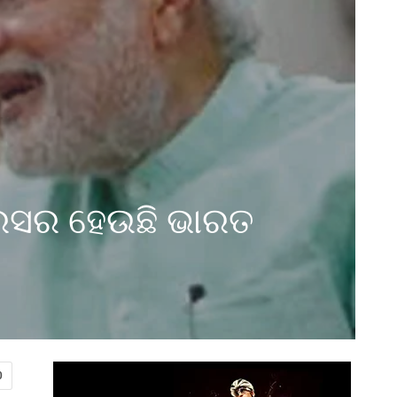
ଗ୍ରସର ହେଉଛି ଭାରତ
0