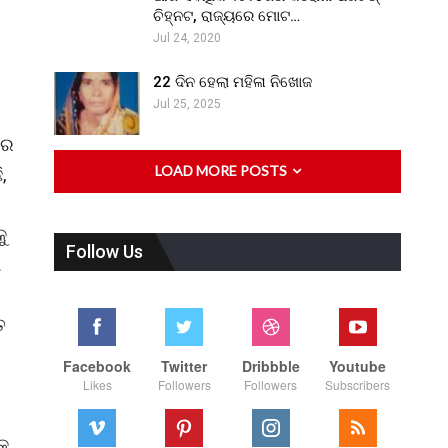
ଚିହ୍ନଟ, ରାଜ୍ୟରେ ମୋଟ…
Jul 24, 2020
22 ଦିନ ହେଲା ମହିଳା ନିଖୋଜ
Jul 25, 2025
ାର
LOAD MORE POSTS
,
ୁ
Follow Us
ପ
ତ
Facebook
Twitter
Dribbble
Youtube
Likes
Followers
Followers
Subscribers
କୁ