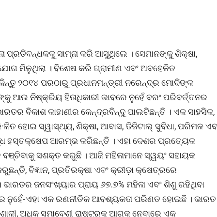
ା ପ୍ରତିବନ୍ଧକକୁ ସାମ୍ନା କରି ଆସୁଥିଲେ । ସେମାନଙ୍କୁ ଶିକ୍ଷା,
 ସୁଯୋଗ ମିଳୁଥିଲା । ବିଶେଷ କରି ଗ୍ରାମୀଣ ଏବଂ ଅବହେଳିତ
କିନ୍ତୁ ୨୦୧୪ ପରଠାରୁ ପ୍ରଧାନମନ୍ତ୍ରୀ ନରେନ୍ଦ୍ର ମୋଦିଙ୍କ
୍କୁ ଆଉ ନିଷ୍କ୍ରିୟ ହିତାଧିକାରୀ ଭାବରେ ନୁହେଁ ବରଂ ପରିବର୍ତ୍ତନର
ତର ବିକାଶ କାହାଣୀର କେନ୍ଦ୍ରବିନ୍ଦୁ ପାଲଟିଛନ୍ତି । ଏକ ସାହସିକ,
ତ ହୋଇ ସ୍ୱାସ୍ଥ୍ୟ, ଶିକ୍ଷା, ଆବାସ, ଡିଜିଟାଲ୍ ସୁବିଧା, ପରିମଳ ଏବ
ଦ୍ଧ ହସ୍ତକ୍ଷେପ ଆରମ୍ଭ କରିଛନ୍ତି । ଏହା ଦେଶର ପ୍ରତ୍ୟେକ
ସହ ବଞ୍ଚିବାକୁ ସଶକ୍ତ କରୁଛି । ଆଜି ମହିଳାମାନେ ସ୍ୱୟଂ ସହାୟକ
ନ୍ତି, ବିଜ୍ଞାନ, ପ୍ରତିରକ୍ଷା ଏବଂ କ୍ରୀଡ଼ା କ୍ଷେତ୍ରରେ
। ଭାରତର ଜନସଂଖ୍ୟାର ପ୍ରାୟ ୬୭.୭% ମହିଳା ଏବଂ ଶିଶୁ ରହିଥିବା
ର ନୁହେଁ-ଏହା ଏକ ରଣନୀତିକ ଆବଶ୍ୟକତା ପରିଣତ ହୋଇଛି । ଭାରତ
ିଶାଳୀ, ଅଧିକ ସମାବେଶୀ ରାଷ୍ଟ୍ରକୁ ଆଗକୁ ନେବାରେ ଏକ