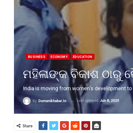
BUSINESS
ECONOMY
EDUCATION
ମହିଳାଙ୍କ ବିକାଶ ଠାରୁ
India is moving from women's development to
Last updated
Jun 8, 2025
By
Dumanikhabar.in
Share