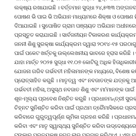
ଲକ୍ଷ୍ୟ ରଖାଯାଇଛି । ବର୍ତ୍ତମାନ ସୁଦ୍ଧା ୨୪,୫୩୩ ଅଙ୍ଗନ
ପୋଷଣ ଭି ପାଇ ଭି ଅଭିଯାନ ମାଧ୍ୟମରେ ଶିକ୍ଷା ଓ ପୋଷଣ ନି
ଦିଆଯାଇଛି । ସୁପୋଷିତ ଗ୍ରାମ ପଞ୍ଚାୟତ ଅଭିଯାନ ଅଧୀନରେ ଶ
ପ୍ରସ୍ତୁତ କରାଯାଇଛି । ସାର୍ବଜନୀୟନ ଟିକାକରଣ କାର୍ଯ୍ୟକ୍ରମର
ଜନନୀ ଶିଶୁ ସୁରକ୍ଷା କାର୍ଯ୍ୟକ୍ରମ ଦ୍ୱାରା ୨୦୧୪-୧୫ ପରଠାରୁ
ପାଇଁ ପକେଟ ଖର୍ଚ୍ଚକୁ ଉଲ୍ଲେଖନୀୟ ଭାବରେ ହ୍ରାସ କରିଛି । 
ଯାହା ମାର୍ଚ୍ଚ ୨୦୨୫ ସୁଦ୍ଧା ୧୧.୦୭ କୋଟିରୁ ଅଧିକ ହିତାଧିକାର
ଯୋଜନା ଗରିବ ଗର୍ଭବତୀ ମହିଳାମାନଙ୍କ ମଧ୍ୟରେ, ବିଶେଷ କ
ପ୍ରୋତ୍ସାହିତ କରୁଛି । ମାତୃତ୍ୱ ଏବଂ ନବଜାତଙ୍କ ଯତ୍ନକୁ ଆ
ଗର୍ଭବତୀ ମହିଳା, ଅସୁସ୍ଥ ନବଜାତ ଶିଶୁ ଏବଂ ମା’ମାନଙ୍କ ପାଇ
ଶୂନ-ମୂଲ୍ୟ ପ୍ରବେଶ ନିଶ୍ଚିତ କରୁଛି । ପ୍ରଧାନମନ୍ତ୍ରୀ ସୁ
ଚିହ୍ନଟ ସୁନିଶ୍ଚିତ କରିବା ପାଇଁ ପ୍ରଥମ ତ୍ରୈମାସିକରେ ପ୍ରସବପ
କରିବାରେ ଗୁରୁତ୍ୱପୂର୍ଣ୍ଣ ଭୂମିକା ଗ୍ରହଣ କରିଛି । ପ୍ରଧାନ
କରିବା ଏବଂ ମାତୃ ସ୍ୱାସ୍ଥ୍ୟ ସୁନିଶ୍ଚିତ କରିବା ଉଦ୍ଦେଶ୍ୟର
ଟଙ୍କାର ପ୍ରତ୍ୟକ୍ଷ ନଗଦ ଲାଭ ପ୍ରଦାନ କରିଥାଏ । ଏହା ଗର୍