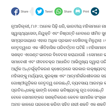
ନୂଆଦିଲ୍ଲୀ, ୮ା୬ : ଅନେକ ପିଢ଼ି ଧରି, ଭାରତୀୟ ମହିଳାମାନେ ନାନ
ସ୍ୱାସ୍ଥ୍ୟସେବା, ନିଯୁକ୍ତି ଏବଂ ନିଷ୍ପତ୍ତି ନେବାରେ ସୀମିତ
ସମ୍ପ୍ରଦାୟରେ ଏହାର ଅଧିକ ପ୍ରଭାବ ଦେଖିବାକୁ ମିଳୁଥିଲା । 
ନେତୃତ୍ୱରେ ଏକ ଐତିହାସିକ ପରିବର୍ତ୍ତନ ଘଟିଛି । ମହିଳାମାନଙ
ସଶକ୍ତ ଏଜେଣ୍ଟ ଭାବରେ ବିବେଚନା କରାଯାଉଛି । ସେମାନେ ଭାର
ସମାବେଶୀ ଏବଂ ଜୀବନଚକ୍ର ଆଧାରିତ ଆଭିମୁଖ୍ୟ ଦ୍ୱାରା ପରି·ଳି
ଆର୍ଥିକ ଅନ୍ତର୍ଭୂକ୍ତିକରଣ କ୍ଷେତ୍ରରେ ସରକାର ଲକ୍ଷ୍ୟବ
ମହିଳାଙ୍କୁ ମର୍ଯ୍ୟାଦା, ସୁରକ୍ଷା ଏବଂ ଆତ୍ମନିର୍ଭରଶୀଳତାର 
ଗୋଷ୍ଠୀଗୁଡ଼ିକର ନେତୃତ୍ୱ ନେଉଛନ୍ତି, ବ୍ୟବସାୟ ଆରମ୍ଭ କରୁଛ
ପ୍ରତିବନ୍ଧକକୁ ଭାଙ୍ଗି ଦେଶର ଭବିଷ୍ୟତକୁ ରୂପ ଦେଉଛନ୍ତି 
ବେଳେ ସେମାନଙ୍କର ସଶକ୍ତିକରଣ କେବଳ ସାମାଜିକ ସଂସ୍କା
ଅମୃତ କାଳରେ ପ୍ରବେଶ କରିବା ସହିତ ନାରୀ ଶକ୍ତି ଏକ ଶକ୍ତ