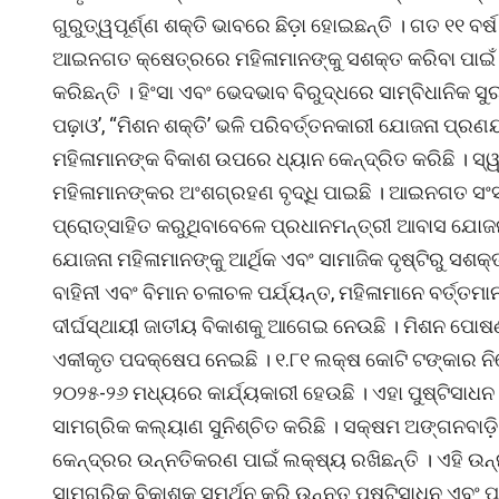
ଗୁରୁତ୍ୱପୂର୍ଣ୍ଣ ଶକ୍ତି ଭାବରେ ଛିଡ଼ା ହୋଇଛନ୍ତି । ଗତ ୧୧ ବ
ଆଇନଗତ କ୍ଷେତ୍ରରେ ମହିଳାମାନଙ୍କୁ ସଶକ୍ତ କରିବା ପାଇଁ 
କରିଛନ୍ତି । ହିଂସା ଏବଂ ଭେଦଭାବ ବିରୁଦ୍ଧରେ ସାମ୍ବିଧାନିକ
ପଢ଼ାଓ’, “ମିଶନ ଶକ୍ତି’ ଭଳି ପରିବର୍ତ୍ତନକାରୀ ଯୋଜନା ପ୍ର
ମହିଳାମାନଙ୍କ ବିକାଶ ଉପରେ ଧ୍ୟାନ କେନ୍ଦ୍ରିତ କରିଛି ।
ମହିଳାମାନଙ୍କର ଅଂଶଗ୍ରହଣ ବୃଦ୍ଧି ପାଇଛି । ଆଇନଗତ ସଂସ୍କ
ପ୍ରୋତ୍ସାହିତ କରୁଥିବାବେଳେ ପ୍ରଧାନମନ୍ତ୍ରୀ ଆବାସ ଯୋଜ
ଯୋଜନା ମହିଳାମାନଙ୍କୁ ଆର୍ଥିକ ଏବଂ ସାମାଜିକ ଦୃଷ୍ଟିରୁ ସଶ
ବାହିନୀ ଏବଂ ବିମାନ ଚଳାଚଳ ପର୍ଯ୍ୟନ୍ତ, ମହିଳାମାନେ ବର୍ତ୍ତମ
ଦୀର୍ଘସ୍ଥାୟୀ ଜାତୀୟ ବିକାଶକୁ ଆଗେଇ ନେଉଛି । ମିଶନ 
ଏକୀକୃତ ପଦକ୍ଷେପ ନେଇଛି । ୧.୮୧ ଲକ୍ଷ କୋଟି ଟଙ୍କାର ନ
୨୦୨୫-୨୬ ମଧ୍ୟରେ କାର୍ଯ୍ୟକାରୀ ହେଉଛି । ଏହା ପୁଷ୍ଟିସାଧ
ସାମଗ୍ରିକ କଲ୍ୟାଣ ସୁନିଶ୍ଚିତ କରିଛି । ସକ୍ଷମ ଅଙ୍ଗନବ
କେନ୍ଦ୍ରର ଉନ୍ନତିକରଣ ପାଇଁ ଲକ୍ଷ୍ୟ ରଖିଛନ୍ତି । ଏହି ଉନ
ସାମଗ୍ରିକ ବିକାଶକୁ ସମର୍ଥନ କରି ଉନ୍ନତ ପୁଷ୍ଟିସାଧନ ଏବଂ ପ