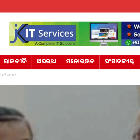
ରାଜନୀତି
ଅପରାଧ
ମନୋରଞ୍ଜନ
ସଂପାଦକୀୟ
ହେଉଛି ଭାରତ