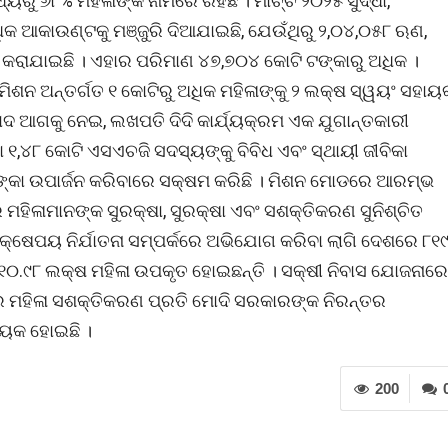
ରୁ ୬୮% ମହିଳାଙ୍କ ନାମରେ ରହିଛି । ମାର୍ଚ୍ଚ ୨୦୨୫ ସୁଦ୍ଧା,
କ ଆକାଉଣ୍ଟକୁ ମଞ୍ଜୁରି ଦିଆଯାଇଛି, ଯେଉଁଥିରୁ ୨,୦୪,୦୫୮ ଋଣ,
ୁର କରାଯାଇଛି । ଏହାର ପରିମାଣ ୪୭,୭୦୪ କୋଟି ଟଙ୍କାରୁ ଅଧିକ ।
ିଶନ ଅନ୍ତର୍ଗତ ୧ କୋଟିରୁ ଅଧିକ ମହିଳାଙ୍କୁ ୨ ଲକ୍ଷ ସ୍ୱୟଂ ସହାୟ
ଦ ଆଗକୁ ନେଇ, ଲଖପତି ଦିଦି କାର୍ଯ୍ୟକ୍ରମ ଏକ ଯୁଗାନ୍ତକାରୀ
 ୧,୪୮ କୋଟି ଏସଏଚଜି ସଦସ୍ୟଙ୍କୁ ବିବିଧ ଏବଂ ସ୍ଥାୟୀ ଜୀବିକା
 ଟଙ୍କା ଉପାର୍ଜନ କରିବାରେ ସକ୍ଷମ କରିଛି । ମିଶନ ମୋଡରେ ଆରମ୍ଭ
ମହିଳାମାନଙ୍କ ସୁରକ୍ଷା, ସୁରକ୍ଷା ଏବଂ ସଶକ୍ତିକରଣ ସୁନିଶ୍ଚିତ
କ୍ଷେପୟ ନିର୍ଯାତନା ସମ୍ପର୍କରେ ଅଭିଯୋଗ କରିବା ଲାଗି ଦେଶରେ ୮୧୯
ିରୁ ୧୦.୯୮ ଲକ୍ଷ ମହିଳା ଉପକୃତ ହୋଇଛନ୍ତି । ସକ୍ଷୀ ନିବାସ ଯୋଜନାରେ
ୟରେ ମହିଳା ସଶକ୍ତିକରଣ ପ୍ରତି ମୋଦି ସରକାରଙ୍କ ନିରନ୍ତର
ହାୟକ ହୋଇଛି ।
200