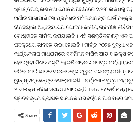
ଦିଆଯାଉଛି । ୫୨.୫ କୋଟିରୁ ଅଧିକ ମୁଦ୍ରା ଋଣ ଆକାଉଣ୍ଟ ମଧ୍ୟ
ଷ୍ଟାଣ୍ଡଅପ୍ ଇଣ୍ଡିଆ ଯୋଜନା ଅଧୀନରେ ୨.୭୩ ଲକ୍ଷରୁ ଅଧି
ଅର୍ଥାତ ପାଖାପାଖି ୮୩ ପ୍ରତିଶତ ମହିଳାମାନଙ୍କ ପାଇଁ ମଞ୍ଜ
ଦୀନଦୟାଲ ଅନ୍ତ୍ୟୋଦୟ ଯୋଜନା-ଜାତୀୟ ଗ୍ରାମୀଣ ଜୀବିକା ମ
ଗୋଷ୍ଠୀରେ ସାମିଲ କରାଯାଇଛି । ଏହି ସଶକ୍ତିକରଣକୁ ଏକ ପା
ପଦକ୍ଷେପ ଭାବରେ ଉଭା ହୋଇଛି । ମାର୍ଚ୍ଚ ୨୦୨୫ ସୁଦ୍ଧା, ଏହା
କାର୍ଯ୍ୟକଳାପ ମାଧ୍ୟମରେ ସର୍ବନିମ୍ନ ବାର୍ଷିକ ଆୟ ୧ ଲକ୍ଷ
ହୋଇଥିବା ମିଶନ ଶକ୍ତି ହେଉଛି ଜୀବନର ସମସ୍ତ ପର୍ଯ୍ୟାୟରେ 
କରିବା ପାଇଁ ଭାରତ ସରକାରଙ୍କ ଦ୍ୱାରା ଏକ ଫ୍ଲାଗସିପ୍ ପଦ
ୱାନ୍ ଷ୍ଟପ୍ କେନ୍ଦ୍ର ଖୋଲାଯାଇଛି । ବର୍ତ୍ତମାନ ସୁଦ୍ଧା ଏଥ
୫.୭ ଲକ୍ଷ ମହିଳା ସହାୟତା ପାଇଛନ୍ତି । ଗତ ୧୧ ବର୍ଷ ମଧ୍
ପ୍ରତିବଦ୍ଧତା ବ୍ୟାପକ ସାମାଜିକ ପରିବର୍ତ୍ତନ ଆଣିବାରେ ସ
Share