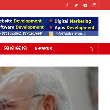
ଯୋଗାଯୋଗ
E-PAPER