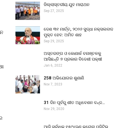
ଜିଲ୍ଲାସ୍ତରୀୟ ଯୁବ ମାରାଥନ
Sep 27, 2025
ଦେଶ ୩୧ ମାର୍ଚ୍ଚ, ୨୦୨୬ ସୁଦ୍ଧା ନକ୍ସଲବାଦ
ଇନ
ମୁକ୍ତ ହେବ: ଅମିତ ଶାହ
Sep 29, 2025
ଅସ୍ତରଙ୍ଗ ଓ କୋଣାର୍କ ବନାଞ୍ଚଳକୁ
ଆସିଛନ୍ତି ୭ ପ୍ରକାର ବିଦେଶୀ ପକ୍ଷୀ
ଷା
Jan 6, 2022
258 ଅଭିଯୋଗର ଶୁଣାଣି
Nov 7, 2023
31 ଦିନ ପୂର୍ବରୁ ଶୀତ ଅଧିବେଶନ ବନ୍ଦ…
Nov 29, 2020
କର
ଆଜି ସର୍ବାଧିକ ୧୫୯୪ଜଣ କରୋନା ପଜିଟିଭ୍