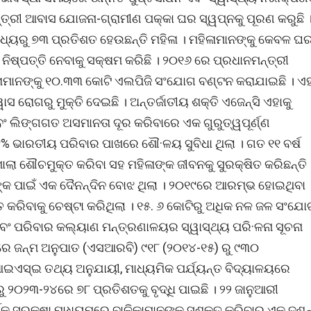
ତ୍ରୀ ଆବାସ ଯୋଜନା-ଗ୍ରାମୀଣ ପକ୍କା ଘର ସ୍ୱପ୍ନକୁ ପୂରଣ କରୁଛି 
ମଧ୍ୟରୁ ୭୩ ପ୍ରତିଶତ ହେଉଛନ୍ତି ମହିଳା । ମହିଳାମାନଙ୍କୁ କେବଳ ଘ
ଏବଂ ନିଷ୍ପତ୍ତି ନେବାକୁ ସକ୍ଷମ କରିଛି । ୨୦୧୬ ରେ ପ୍ରଧାନମନ୍ତ୍ରୀ
ଳାମାନଙ୍କୁ ୧୦.୩୩ କୋଟି ଏଲପିଜି ସଂଯୋଗ ବଣ୍ଟନ କରାଯାଇଛି । ଏହ
ାସ ରୋଗରୁ ମୁକ୍ତି ଦେଇଛି । ଅନ୍ତର୍ଜାତୀୟ ଶକ୍ତି ଏଜେନ୍ସି ଏହାକୁ
 ଲିଙ୍ଗଗତ ଅସମାନତା ଦୂର କରିବାରେ ଏକ ଗୁରୁତ୍ୱପୂର୍ଣ୍ଣ
୯% ଭାରତୀୟ ପରିବାର ପାଖରେ ଶୌ·ଳୟ ସୁବିଧା ଥିଲା । ଗତ ୧୧ ବର୍ଷ
ା ଶୌଚମୁକ୍ତ କରିବା ସହ ମହିଳାଙ୍କ ଜୀବନକୁ ସୁରକ୍ଷିତ କରିଛନ୍ତି 
ମାନଙ୍କ ପାଇଁ ଏକ ଦୈନନ୍ଦିନ ବୋଝ ଥିଲା । ୨୦୧୯ରେ ଆରମ୍ଭ ହୋଇଥିବା
 କରିବାକୁ ଚେଷ୍ଟା କରିଥିଲା । ୧୫. ୬ କୋଟିରୁ ଅଧିକ ନଳ ଜଳ ସଂଯୋ
ଏବଂ ପରିବାର କଲ୍ୟାଣ ମନ୍ତ୍ରଣାଳୟର ସ୍ୱାସ୍ଥ୍ୟ ପରି·ଳନା ସୂଚନା
 ଜନ୍ମ ଅନୁପାତ (ଏସଆରବି) ୯୧୮ (୨୦୧୪-୧୫) ରୁ ୯୩୦
ଡିଆଇଏସ୍ଇ ତଥ୍ୟ ଅନୁଯାୟୀ, ମାଧ୍ୟମିକ ପର୍ଯ୍ୟନ୍ତ ବିଦ୍ୟାଳୟରେ
୨୦୨୩-୨୪ରେ ୭୮ ପ୍ରତିଶତକୁ ବୃଦ୍ଧି ପାଇଛି । ୨୨ ଜାନୁଆରୀ
ିକ ସୁରକ୍ଷା ମାଧ୍ୟମରେ ବାଳିକାମାନଙ୍କୁ ସଶକ୍ତ କରିବାର ଏକ ଦଶନ୍