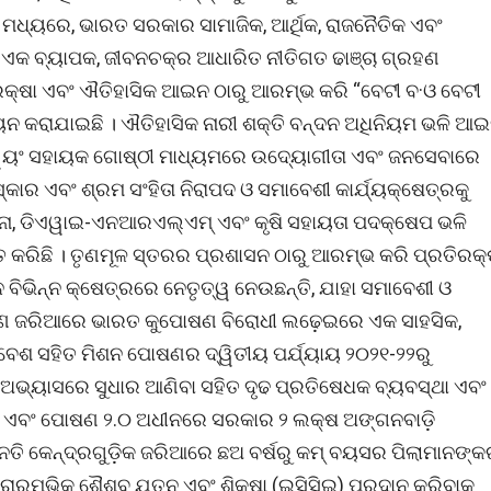
ର୍ଷ ମଧ୍ୟରେ, ଭାରତ ସରକାର ସାମାଜିକ, ଆର୍ଥିକ, ରାଜନୈତିକ ଏବଂ
ଏକ ବ୍ୟାପକ, ଜୀବନଚକ୍ର ଆଧାରିତ ନୀତିଗତ ଢାଞ୍ଚା ଗ୍ରହଣ
 ସୁରକ୍ଷା ଏବଂ ଐତିହାସିକ ଆଇନ ଠାରୁ ଆରମ୍ଭ କରି “ବେଟୀ ବ·ଓ ବେଟୀ
ଣୟନ କରାଯାଇଛି । ଐତିହାସିକ ନାରୀ ଶକ୍ତି ବନ୍ଦନ ଅଧିନିୟମ ଭଳି ଆ
 ସ୍ୱୟଂ ସହାୟକ ଗୋଷ୍ଠୀ ମାଧ୍ୟମରେ ଉଦ୍ୟୋଗୀତା ଏବଂ ଜନସେବାରେ
ାର ଏବଂ ଶ୍ରମ ସଂହିତା ନିରାପଦ ଓ ସମାବେଶୀ କାର୍ଯ୍ୟକ୍ଷେତ୍ରକୁ
ନା, ଡିଏୱାଇ-ଏନଆରଏଲ୍ଏମ୍ ଏବଂ କୃଷି ସହାୟତା ପଦକ୍ଷେପ ଭଳି
କ୍ତ କରିଛି । ତୃଣମୂଳ ସ୍ତରର ପ୍ରଶାସନ ଠାରୁ ଆରମ୍ଭ କରି ପ୍ରତିରକ୍
ାନ ବିଭିନ୍ନ କ୍ଷେତ୍ରରେ ନେତୃତ୍ୱ ନେଉଛନ୍ତି, ଯାହା ସମାବେଶୀ ଓ
ପୋଷଣ ଜରିଆରେ ଭାରତ କୁପୋଷଣ ବିରୋଧୀ ଲଢ଼େଇରେ ଏକ ସାହସିକ,
ିବେଶ ସହିତ ମିଶନ ପୋଷଣର ଦ୍ୱିତୀୟ ପର୍ଯ୍ୟାୟ ୨୦୨୧-୨୨ରୁ
ନ ଅଭ୍ୟାସରେ ସୁଧାର ଆଣିବା ସହିତ ଦୃଢ ପ୍ରତିଷେଧକ ବ୍ୟବସ୍ଥା ଏବଂ
ାଡ଼ି ଏବଂ ପୋଷଣ ୨.୦ ଅଧୀନରେ ସରକାର ୨ ଲକ୍ଷ ଅଙ୍ଗନବାଡ଼ି
୍ନତି କେନ୍ଦ୍ରଗୁଡ଼ିକ ଜରିଆରେ ଛଅ ବର୍ଷରୁ କମ୍ ବୟସର ପିଲାମାନଙ୍
୍ରାରମ୍ଭିକ ଶୈଶବ ଯତ୍ନ ଏବଂ ଶିକ୍ଷା (ଇସିସିଇ) ପ୍ରଦାନ କରିବାକୁ