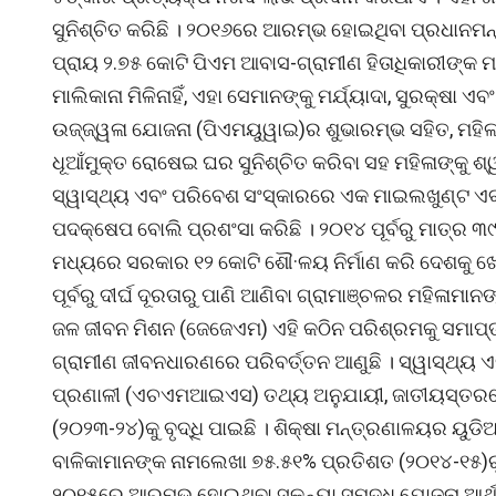
ସୁନିଶ୍ଚିତ କରିଛି । ୨୦୧୬ରେ ଆରମ୍ଭ ହୋଇଥିବା ପ୍ରଧାନମନ୍
ପ୍ରାୟ ୨.୭୫ କୋଟି ପିଏମ ଆବାସ-ଗ୍ରାମୀଣ ହିତାଧିକାରୀଙ୍କ 
ମାଲିକାନା ମିଳିନାହିଁ, ଏହା ସେମାନଙ୍କୁ ମର୍ଯ୍ୟାଦା, ସୁରକ୍ଷା 
ଉଜ୍ଜ୍ୱଳା ଯୋଜନା (ପିଏମୟୁୱାଇ)ର ଶୁଭାରମ୍ଭ ସହିତ, ମହି
ଧୂଆଁମୁକ୍ତ ରୋଷେଇ ଘର ସୁନିଶ୍ଚିତ କରିବା ସହ ମହିଳାଙ୍କୁ ଶ୍ୱ
ସ୍ୱାସ୍ଥ୍ୟ ଏବଂ ପରିବେଶ ସଂସ୍କାରରେ ଏକ ମାଇଲଖୁଣ୍ଟ ଏବଂ
ପଦକ୍ଷେପ ବୋଲି ପ୍ରଶଂସା କରିଛି । ୨୦୧୪ ପୂର୍ବରୁ ମାତ୍ର ୩
ମଧ୍ୟରେ ସରକାର ୧୨ କୋଟି ଶୌ·ଳୟ ନିର୍ମାଣ କରି ଦେଶକୁ ଖୋଲ
ପୂର୍ବରୁ ଦୀର୍ଘ ଦୂରତାରୁ ପାଣି ଆଣିବା ଗ୍ରାମାଞ୍ଚଳର ମହିଳା
ଜଳ ଜୀବନ ମିଶନ (ଜେଜେଏମ) ଏହି କଠିନ ପରିଶ୍ରମକୁ ସମାପ୍ତ
ଗ୍ରାମୀଣ ଜୀବନଧାରଣରେ ପରିବର୍ତ୍ତନ ଆଣୁଛି । ସ୍ୱାସ୍ଥ୍ୟ 
ପ୍ରଣାଳୀ (ଏଚଏମଆଇଏସ) ତଥ୍ୟ ଅନୁଯାୟୀ, ଜାତୀୟସ୍ତରରେ
(୨୦୨୩-୨୪)କୁ ବୃଦ୍ଧି ପାଇଛି । ଶିକ୍ଷା ମନ୍ତ୍ରଣାଳୟର ୟୁ
ବାଳିକାମାନଙ୍କ ନାମଲେଖା ୭୫.୫୧% ପ୍ରତିଶତ (୨୦୧୪-୧୫)ରୁ 
୨୦୧୫ରେ ଆରମ୍ଭ ହୋଇଥିବା ସୁକନ୍ୟା ସମୃଦ୍ଧି ଯୋଜନା ଆର୍ଥ