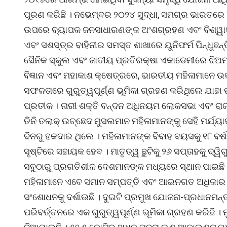
ପୂରଣ କରିଛି । ନଭେମ୍ବର ୨୦୨୪ ସୁଦ୍ଧା, ସମଗ୍ର ଭାରତରେ
ଉପରେ ବ୍ୟାପକ ଜନସାଧାରଣଙ୍କ ଅଂଶଗ୍ରହଣ ଏବଂ ବିଶ୍ୱାସକୁ 
ଏବଂ ସଶସ୍ତ୍ର ବାହିନୀର ସମସ୍ତ ଶାଖାରେ ୟୁନିଫର୍ମ ପିନ୍ଧୁଛନ
ସୈନିକ ସ୍କୁଲ ଏବଂ ଜାତୀୟ ପ୍ରତିରକ୍ଷା ଏକାଡେମୀରେ ଝିଅମାନଙ
ବିଜ୍ଞାନ ଏବଂ ମହାକାଶ କ୍ଷେତ୍ରରେ, ଭାରତୀୟ ମହିଳାମାନେ 
ସଫଳତାରେ ଗୁରୁତ୍ୱପୂର୍ଣ୍ଣ ଭୂମିକା ଗ୍ରହଣ କରିଥିଲେ ଯାହା 
ପ୍ରତୀକ । ନାରୀ ଶକ୍ତି ବନ୍ଦନ ଅଧିନୟମ ଲୋକସଭା ଏବଂ ରାଜ
ତିନି ତଲାକ୍ ଉଚ୍ଛେଦ ମୁସଲମାନ ମହିଳାମାନଙ୍କୁ ସେହି ମର୍ଯ୍
ଦିନରୁ ହକଦାର ଥିଲେ । ମହିଳାମାନଙ୍କ ବିବାହ ବୟସକୁ ୧୮ ବର୍ଷରୁ
ସୃଷ୍ଟିରେ ସହାୟକ ହେବ । ମାତୃତ୍ୱ ଛୁଟିକୁ ୨୬ ସପ୍ତାହକୁ ଦ୍ୱ
ସବୁଠାରୁ ପ୍ରଗତିଶୀଳ ଦେଶମାନଙ୍କ ମଧ୍ୟରେ ସ୍ଥାନ ପାଇଛି 
ମହିଳାମାନେ ଏବେ ସମାନ ସମ୍ପତ୍ତି ଏବଂ ଆଇନଗତ ଅଧିକାର
ସଂଶୋଧନକୁ ଦର୍ଶାଉଛି । ଦୁଇଟି ପ୍ରମୁଖ ଯୋଜନା-ପ୍ରଧାନମନ୍
ପରିବର୍ତ୍ତନରେ ଏକ ଗୁରୁତ୍ୱପୂର୍ଣ୍ଣ ଭୂମିକା ଗ୍ରହଣ କରିଛି