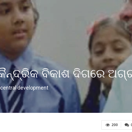
 କୈନ୍ଦ୍ରିକ ବିକାଶ ଦିଗରେ ଅ
 central development
200