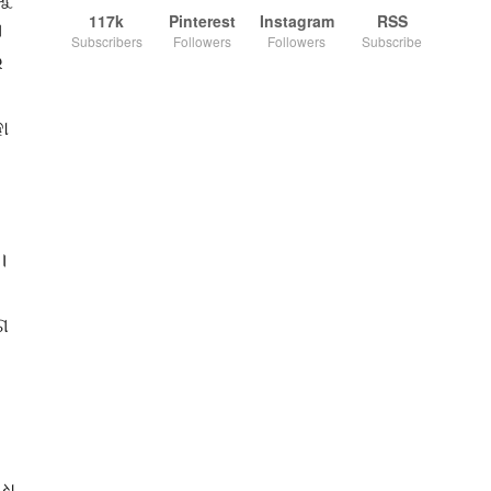
117k
Pinterest
Instagram
RSS
।
Subscribers
Followers
Followers
Subscribe
ର
ା
।
ଗ
ଧି