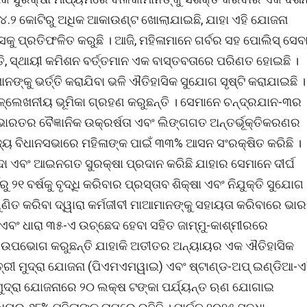
 ୪.୨ କୋଟିରୁ ଅଧିକ ଆକାଉଣ୍ଟ ଖୋଲାଯାଇଛି, ଯାହା ଏହି ଯୋଜନା
ପ୍ରତିଫଳିତ କରୁଛି । ଆଜି, ମହିଳାମାନେ ଗର୍ବର ସହ ପୋଲିସ୍ ସେବ
୍ତି, ସ୍ଥାୟୀ କମିଶନ ବର୍ତ୍ତମାନ ଏକ ବାସ୍ତବତାରେ ପରିଣତ ହୋଇଛି ।
୍କୁ ଭର୍ତ୍ତି କରାଯିବା ଭଳି ଐତିହାସିକ ସୁଯୋଗ ସୃଷ୍ଟି କରାଯାଇଛି ।
ଉଳ୍ଲେଖନୀୟ ଭୂମିକା ଗ୍ରହଣ କରୁଛନ୍ତି । ସେମାନେ ଚନ୍ଦ୍ରଯାନ-୩ର
ଭାରତର ବୈଜ୍ଞାନିକ ଉକ୍ରର୍ଷତା ଏବଂ ଲିଙ୍ଗଗତ ଅନ୍ତର୍ଭୂକ୍ତିକରଣର
୍ୟ ବିଧାନସଭାରେ ମହିଳାଙ୍କ ପାଇଁ ୩୩% ଆସନ ସଂରକ୍ଷିତ କରିଛି ।
ୟାଦା ଏବଂ ଆଇନଗତ ସୁରକ୍ଷା ପ୍ରଦାନ କରିଛି ଯାହାର ସେମାନେ ଦୀର୍ଘ
 ୨୧ ବର୍ଷକୁ ବୃଦ୍ଧି କରିବାର ପ୍ରସ୍ତାବ ଶିକ୍ଷା ଏବଂ ନିଯୁକ୍ତି ସୁଯୋଗ
ିଗୁଣିତ କରିବା ଦ୍ୱାରା କର୍ମଜୀବୀ ମାଆମାନଙ୍କୁ ସହାୟତା କରିବାରେ ଭା
ଏବଂ ଧାରା ୩୫-ଏ ଉଚ୍ଛେଦ ହେବା ସହିତ ଜାମ୍ମୁ-କାଶ୍ମୀରରେ
 ଉପଭୋଗ କରୁଛନ୍ତି ଯାହାକି ଅତୀତର ଅନ୍ୟାୟର ଏକ ଐତିହାସିକ
ତ୍ରୀ ମୁଦ୍ରା ଯୋଜନା (ପିଏମଏମୱାଇ) ଏବଂ ଷ୍ଟାଣ୍ଡ-ଅପ୍ ଇଣ୍ଡିଆ-ଏ
 । ମୁଦ୍ରା ଯୋଜନାରେ ୨୦ ଲକ୍ଷ ଟଙ୍କା ପର୍ଯ୍ୟନ୍ତ ଋଣ ଯୋଗାଇ