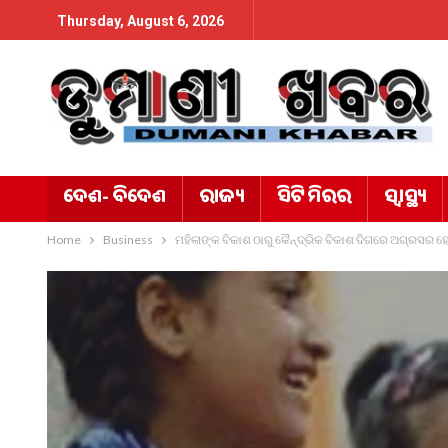
Thursday, August 6, 2026
ଦେଶ- ବିଦେଶ
ରାଜ୍ୟ
ସିଟି ମିରର
ସ୍ୱାସ୍ଥ୍ୟ
Home
Business
ମହିଳାଙ୍କ ବିକାଶ ଠାରୁ କୈନ୍ଦ୍ରିକ ବିକାଶ ଦିଗରେ ଅଗ୍ରସର 