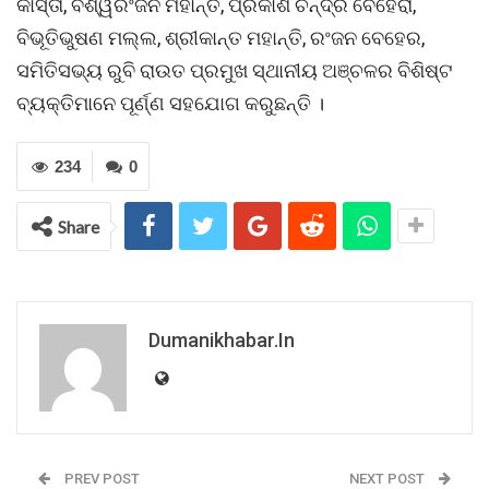
କାସ୍ତା, ବିଶ୍ୱରଂଜନ ମହାନ୍ତି, ପ୍ରକାଶ ଚନ୍ଦ୍ର ବେହେରା,
ବିଭୂତିଭୁଷଣ ମଲ୍ଲ, ଶ୍ରୀକାନ୍ତ ମହାନ୍ତି, ରଂଜନ ବେହେର,
ସମିତିସଭ୍ୟ ରୁବି ରାଉତ ପ୍ରମୁଖ ସ୍ଥାନୀୟ ଅଞ୍ଚଳର ବିଶିଷ୍ଟ
ବ୍ୟକ୍ତିମାନେ ପୂର୍ଣ୍ଣ ସହଯୋଗ କରୁଛନ୍ତି ।
234
0
Share
Dumanikhabar.in
PREV POST
NEXT POST