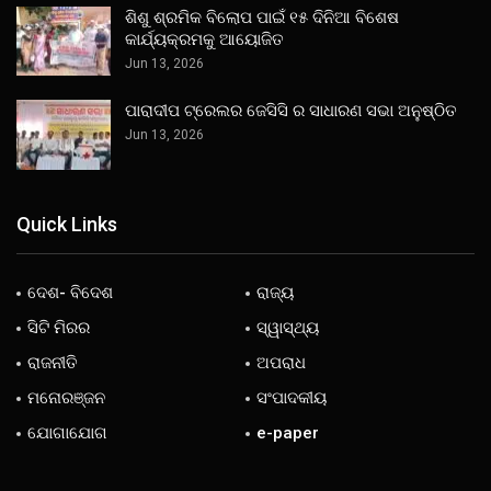
ଶିଶୁ ଶ୍ରମିକ ବିଲୋପ ପାଇଁ ୧୫ ଦିନିଆ ବିଶେଷ
କାର୍ଯ୍ୟକ୍ରମକୁ ଆୟୋଜିତ
Jun 13, 2026
ପାରାଦୀପ ଟ୍ରେଲର ଜେସିସି ର ସାଧାରଣ ସଭା ଅନୁଷ୍ଠିତ
Jun 13, 2026
Quick Links
ଦେଶ- ବିଦେଶ
ରାଜ୍ୟ
ସିଟି ମିରର
ସ୍ୱାସ୍ଥ୍ୟ
ରାଜନୀତି
ଅପରାଧ
ମନୋରଞ୍ଜନ
ସଂପାଦକୀୟ
ଯୋଗାଯୋଗ
e-paper