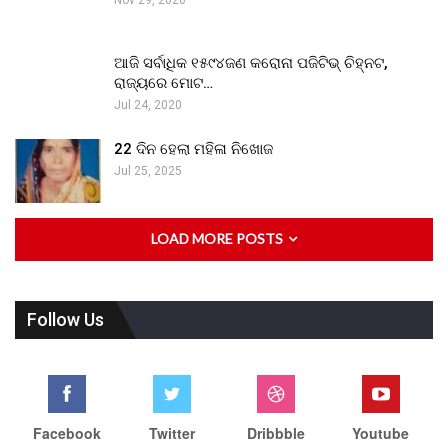
ଆଜି ସର୍ବାଧିକ ୧୫୯୪ଜଣ କରୋନା ପଜିଟିଭ୍ ଚିହ୍ନଟ,
ରାଜ୍ୟରେ ମୋଟ…
Jul 24, 2020
22 ଦିନ ହେଲା ମହିଳା ନିଖୋଜ
Jul 25, 2025
LOAD MORE POSTS
Follow Us
Facebook
Twitter
Dribbble
Youtube