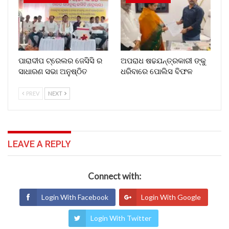
ପାରାଦୀପ ଟ୍ରେଲର ଜେସିସି ର
ଅପରାଧ ଷଢଯନ୍ତ୍ରକାରୀ ଙ୍କୁ
ସାଧାରଣ ସଭା ଅନୁଷ୍ଠିତ
ଧରିବାରେ ପୋଲିସ ବିଫଳ
PREV
NEXT
LEAVE A REPLY
Connect with:
Login With Facebook
Login With Google
Login With Twitter