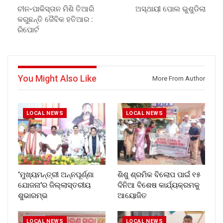
ଚୀନ-ପାକିସ୍ତାନ ମିଶି ତିଆରି
ଅସ୍ଥାୟୀ ପୋଲ ଭୁଶୁଡିଲା
କରୁଛନ୍ତି ଜୈବିକ ହତିଆର :
ରିପୋର୍ଟ
You Might Also Like
More From Author
LOCAL NEWS
LOCAL NEWS
‘ମୁଖ୍ୟମନ୍ତ୍ରୀ ଅନ୍ନପୂର୍ଣ୍ଣା
ଶିଶୁ ଶ୍ରମିକ ବିଲୋପ ପାଇଁ ୧୫
ଯୋଜନା’ର ଜିଲ୍ଲାସ୍ତରୀୟ
ଦିନିଆ ବିଶେଷ କାର୍ଯ୍ୟକ୍ରମକୁ
ଶୁଭାରମ୍ଭ
ଆୟୋଜିତ
LOCAL NEWS
LOCAL NEWS