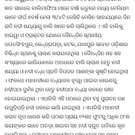
ଜ୍ଞାତ ସାରରେ ବାଲିମାଫିଆ ମାନେ ବର୍ଷା ଋତୁରେ ମଧ୍ୟ ବେନିୟମ
ଭାବେ ଦୀର୍ଘ ୫ବର୍ଷ ହେଲା ୩/୪ଟି ଜେସିବି ମେସିନ ସାହାଯ୍ୟରେ ଦିନ
ରାତି ନଦୀ ଶଯ୍ୟାରୁ ବାଲି ଖନନ କରି ଚାଲିଥିଲେ । ଏହି ବାଲିକୁ
ହାଇୱା ଓ ଟ୍ରାକ୍ଟର ଯୋଗେ ଦୈନନ୍ଦିନ ସ୍ଥାନୀୟ
ଜଗତସିଂହପୁର, କେନ୍ଦ୍ରାପଡ଼ା, କଟକ, ଯାଜପୁର ସମେତ ଓଡ଼ିଶାର
ବିଭିନ୍ନ ସ୍ଥାନକୁ ଚାଲାଣ କରାଯାଉଥିଲା । ଦୈନନ୍ଦିନ ଶହ ଶହ
ସଂଖ୍ୟାରେ ଭାରିଯାନରେ ଅବାଧରେ ବାଲି ଚାଲାଣ ହେତୁ ନଦୀ
ଶଯ୍ୟା ଓ ନଦୀ ବନ୍ଧ ପ୍ରତି ବିପଦର ଆଶଙ୍କା ସୃଷ୍ଟି ହୋଇଥିଲା
। ଫଳରେ ମହାନଦୀରେ ବନ୍ୟାଜଳ ବୃଦ୍ଧି ପାଇବା କାରଣରୁ
ନଦୀପଠା ଦୁର୍ବଳ ଥିବା ହେତୁ ନଦୀପଠା ବନ୍ୟା ଜଳରେ ଲୀନ
ହୋଇଯାଇଥିଲା । ଏପରିକି ଏହି ପଠାରେ ଥିବା ବହୁ ପୁରାତନ ଗଛ
ଉପୁଡ଼ିପଡ଼ି ନଦୀ ଜଳରେ ଭାସି ଯାଇଥିଲା । ଏପରିକି ମହାନଦୀ
କରାଳ ରୂପ ଧାରଣ କରି ପଠାର ପ୍ରାୟ ୧୨ଶହ ଫୁଟରୁ ଅଧିକ ଅଂଶ
ଭୟଙ୍କର ଭାବେ ଅତଡ଼ା ଖାଇବା ସହ ନଦୀ ଦ୍ରୁତ ଗତିରେ କୂଳ
ଲଙ୍ଘିଥିଲା । ନଦୀପଠା ମହାନଦୀରେ ଲୀନ ହେବା ସହ ମୁଖ୍ୟ