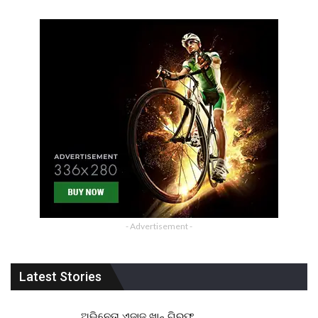
- Advertisement -
Latest Stories
ଅଭିନେତା ଏଜାଜ୍ ଖାନ୍ ଗିରଫ