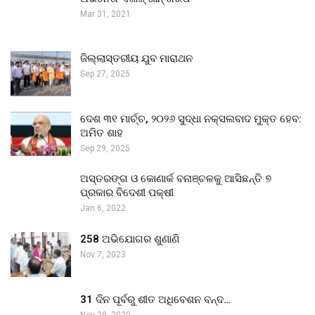
Mar 31, 2021
ଜିଲ୍ଲାସ୍ତରୀୟ ଯୁବ ମାରାଥନ
Sep 27, 2025
ଦେଶ ୩୧ ମାର୍ଚ୍ଚ, ୨୦୨୬ ସୁଦ୍ଧା ନକ୍ସଲବାଦ ମୁକ୍ତ ହେବ:
ଅମିତ ଶାହ
Sep 29, 2025
ଅସ୍ତରଙ୍ଗ ଓ କୋଣାର୍କ ବନାଞ୍ଚଳକୁ ଆସିଛନ୍ତି ୭
ପ୍ରକାର ବିଦେଶୀ ପକ୍ଷୀ
Jan 6, 2022
258 ଅଭିଯୋଗର ଶୁଣାଣି
Nov 7, 2023
31 ଦିନ ପୂର୍ବରୁ ଶୀତ ଅଧିବେଶନ ବନ୍ଦ…
Nov 29, 2020