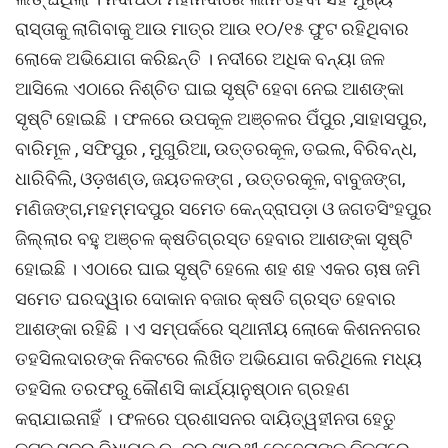
ରାସ୍ତାକୁ ଲାଗିବାକୁ ଆଉ ମାତ୍ର ଆଉ ୧୦/୧୫ ଫୁଟ ରହିଥିବାର
ଲୋକେ ଅଭିଯୋଗ କରିଛନ୍ତି । ନଦୀରେ ଅଧିକ ବନ୍ୟା ଜଳ
ଆସିଲେ ଏଠାରେ ନିଶ୍ଚିତ ଘାଇ ସୃଷ୍ଟି ହେବା ନେଇ ଆଶଙ୍କା
ସୃଷ୍ଟି ହୋଇଛି । ଫଳରେ ଉପକୂଳ ଅଞ୍ଚଳର ପିଁପୁର ,ସାହାସପୁର,
ବାରିମୂଳ , ସଫିପୁର , ମୁଗୁରିଆ, ଉତ୍ତରକୂଳ, ତଇଲ, ବିରିବନ୍ଧ,
ଧାରିବିଲି, ଓଡ଼ଖଣ୍ଡ, ଜୟତଳଙ୍ଗ , ଉତ୍ତରକୂଳ, ବାବୁଜଙ୍ଗ,
ମଣିଜଙ୍ଗ,ମହମ୍ମଦପୁର ସମେତ କେନ୍ଦ୍ରାପଡ଼ା ଓ ଜଗତସିଂହପୁର
ଜିଲ୍ଲାର ବହୁ ଅଞ୍ଚଳ କ୍ଷତିଗ୍ରସ୍ତ ହେବାର ଆଶଙ୍କା ସୃଷ୍ଟି
ହୋଇଛି । ଏଠାରେ ଘାଇ ସୃଷ୍ଟି ହେଲେ ଶହ ଶହ ଏକର ଚାଷ ଜମି
ସମେତ ଘରଦ୍ୱାର ଦୋକାନ ବଜାର କ୍ଷତି ଗ୍ରସ୍ତ ହେବାର
ଆଶଙ୍କା ରହିଛି । ଏ ସମ୍ପର୍କରେ ସ୍ଥାନୀୟ ଲୋକେ କିଶନନଗର
ତହସିଲଦାରଙ୍କ ନିକଟରେ ଲିଖିତ ଅଭିଯୋଗ କରିଥିଲେ ମଧ୍ୟ
ତହସିଲ ତରଫରୁ କୌଣସି କାର୍ଯ୍ୟାନୁଷ୍ଠାନ ଗ୍ରହଣ
କରାଯାଇନାହିଁ । ଫଳରେ ପ୍ରଶାସନର ଦାୟିତ୍ୱହୀନତା ହେତୁ