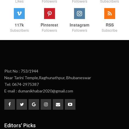
Likes
Followers
Followers
Subscribers
117k
Pinterest
Instagram
RSS
Subscribers
Followers
Followers
Subscribe
Plot No : 753/1944
Near Tarini Temple,Raghunathpur, Bhubaneswar
Tel: 0674-2975387
E-mail : dumanikhabar2020@gmail.com
Editors' Picks