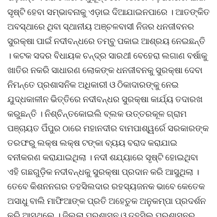
ସୃଷ୍ଟି ହେବା ସମ୍ଭାବନାକୁ ଏଡ଼ାଇ ଦିଆଯାଇନପାରେ । ଆତଙ୍କିତ
ଅବସ୍ଥାରେ ଥିବା ସ୍ଥାନୀୟ ଅଞ୍ଚଳବାସୀ ନିଜର ଧନଜୀବନର
ସୁରକ୍ଷା ପାଇଁ ନଦୀବନ୍ଧରେ ତମ୍ବୁ ପକାଇ ଆଶ୍ରୟ ନେଇଛନ୍ତି
। କଟକ ସଦର ବିଧାୟକ ଚନ୍ଦ୍ର ସାରଥୀ ବେହେରା ଲଗାଣ ବର୍ଷାକୁ
ଖାତିର ନକରି ସାଧାରଣ ଲୋକଙ୍କ ଧନଜୀବନକୁ ସୁରକ୍ଷା ଦେବା
ନିମନ୍ତେ ପ୍ରଶାସନିକ ଅଧିକାରୀ ଓ ଠିକାଦାରଙ୍କୁ ନେଇ
ଯୁଦ୍ଧକାଳୀନ ଭିତ୍ତିରେ ନଦୀବନ୍ଧର ସୁରକ୍ଷା କାର୍ଯ୍ୟ ତଦାରଖ
କରୁଛନ୍ତି । ନିଶ୍ଚିନ୍ତକୋଇଲି ବ୍ଲକ ଉତ୍ତରକୂଳ ଗ୍ରାମ
ପଞ୍ଚାୟତ ପିଁପୁର ଠାରେ ମହାନଦୀର ବାମପାଶ୍ୱର୍ରେ ସରକାରଙ୍କ
ତରଫରୁ ଲକ୍ଷ ଲକ୍ଷ ଟଙ୍କା ବ୍ୟୟ ବରାଦ କରାଯାଇ
ବନୀକରଣ କରାଯାଇଥିଲା । ନଦୀ ଶଯ୍ୟାରେ ସୃଷ୍ଟି ହୋଇଥିବା
ଏହି ଗଛଗୁଡ଼ିକ ନଦୀବନ୍ଧକୁ ସୁରକ୍ଷା ପ୍ରଦାନ କରି ଆସୁଥିଲା ।
ତେବେ କିଶନନଗର ତହସିଲଦାର ରହସ୍ୟଜନକ ଭାବେ କେତେକ
ଅସାଧୁ ବାଲି ମାଫିଆଙ୍କ ପ୍ରତି ଅହେତୁକ ଅନୁକମ୍ପା ପ୍ରଦର୍ଶନ
କରି ଆସୁଥିଲେ । ଜିଲ୍ଲା ପ୍ରଶାସନ ଓ ତହସିଲ ପ୍ରଶାସନର