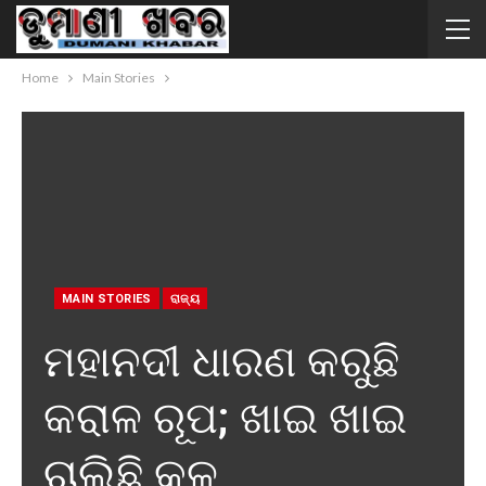
Home
Main Stories
MAIN STORIES
ରାଜ୍ୟ
ମହାନଦୀ ଧାରଣ କରୁଛି
କରାଳ ରୂପ; ଖାଇ ଖାଇ
ଚାଲିଛି କୂଳ