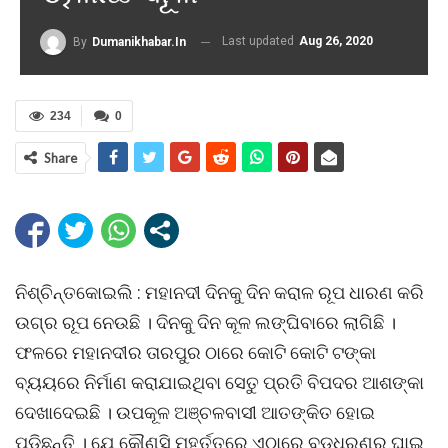
Last updated
Aug 26, 2020
By
Dumanikhabar.in
234
0
Share
ନିଶ୍ଚିନ୍ତକୋଇଲି : ମହାନଦୀ ଦିନକୁ ଦିନ କରାଳ ରୂପ ଧାରଣ କରି
ଉଗ୍ର ରୂପ ନେଉଛି । ଦିନକୁ ଦିନ କୂଳ ଲଙ୍ଘିବାରେ ଲାଗିଛି ।
ଫଳରେ ମହାନଦୀର ତାରପୁର ଠାରେ କୋଟି କୋଟି ଟଙ୍କା
ବ୍ୟୟରେ ନିର୍ମାଣ କରାଯାଇଥିବା ସେତୁ ପ୍ରତି ବିପଦର ଆଶଙ୍କା
ଦେଖାଦେଇଛି । ଉପକୂଳ ଅଞ୍ଚଳବାସୀ ଆତଙ୍କିତ ହୋଇ
ପଡ଼ିଛନ୍ତି । ଯେ କୌଣସି ମୁହୂର୍ତ୍ତରେ ଏଠାରେ ବଡ଼ଧରଣର ଘାଇ