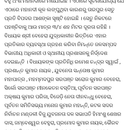
ବହୁ ଅଂଶ ମହାନଦୀରେ ମିଶିଯାଇଛି । ଏଠାରେ ସୂଚନାଯୋଗ୍ୟ ଯେ
ଏଠାରେ ମହାନଦୀ କୂଳ ଲଙ୍ଘୁଥିବା କାରଣରୁ ତାରପୁର ସେତୁ
ପ୍ରତି ବିପଦର ଆଶଙ୍କା ସୃଷ୍ଟି ହୋଇଛି । ସେତୁ ନିକଟରେ
ପହଞ୍ଚିବାକୁ ଆଉ ମାତ୍ର ୩/୪ ଶହ ମିଟର ଦୂରତା ରହିଛି ।
ବିଧାୟକ ଶ୍ରୀ ବେହେରା ଯୁଦ୍ଧକାଳୀନ ଭିତ୍ତିରେ ଏହାର
ପ୍ରତିକାର ବ୍ୟବସ୍ଥା ଗ୍ରହଣ କରିବା ନିମନ୍ତେ ଜଳସମ୍ପଦ
ବିଭାଗୀୟ ଅଧିକାରୀ ଓ ସ୍ଥାନୀୟ ପ୍ରଶାସନକୁ ନିର୍ଦ୍ଦେଶ
ଦେଇଛନ୍ତି । ବିଧାୟକଙ୍କ ପ୍ରତିନିଧି ରମେଶ ଚନ୍ଦ୍ର ସ୍ୱାଇଁ ,
ପ୍ରଶାନ୍ତ କୁମାର ନାୟକ , ଯୁବନେତା ସନ୍ତୋଷ କୁମାର
ମହାପାତ୍ର , ମହମ୍ମଦପୁର ସରପଞ୍ଚ ସରୋଜ କୁମାର ବେହେରା,
ସିର୍ଲୋ ସରପଞ୍ଚ ମୀନକେତନ ବସ୍ତିଆ, ପୂର୍ବତନ ସରପଞ୍ଚ
ଅକ୍ଷୟ କୁମାର ପରିଜା, ବିଜେଡ଼ି ନେତା ଦୀନବନ୍ଧୁ ବେହେରା,
ପୂର୍ବତନ ସମିତିସଭ୍ୟ ମନୋଜ କୁମାର ମହାନ୍ତି, କଟକ ସଦର
ନିର୍ବାଚନ ମଣ୍ଡଳୀ ବିଜୁ ଯୁବଜନତା ଦଳ ସଭାପତି ହିମାଂଶୁ ଶେଖର
ଦାସ, ଜମ୍ବେଶ୍ୱର ବେହୁରା, ପ୍ରମୋଦ କୁମାର ନାୟକ, ଭୈରବ