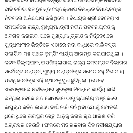
କଟକ ସଦର ବିଧାୟକ ଚନ୍ଦ୍ର ସାରଥୀ ବେହେରାଙ୍କ ନିକଟରେ
ଦାବି କରିବା ସହ ତୁରନ୍ତ ହସ୍ତକ୍ଷେପ ନିମନ୍ତେ ବିଧାୟକଙ୍କ
ନିକଟରେ ଅଭିଯୋଗ କରିଥିଲେ । ବିଧାୟକ ଶ୍ରୀ ବେହେରା ଏ
ସମ୍ପର୍କରେ ରାଜ୍ୟ ମୁଖ୍ୟମନ୍ତ୍ରୀ ନବୀନ ପଟ୍ଟନାୟକଙ୍କୁ
ଅବଗତ କରାଇବା ପରେ ମୁଖ୍ୟମନ୍ତ୍ରୀଙ୍କ ନିର୍ଦ୍ଦେଶରେ
ଯୁଦ୍ଧକାଳୀନ ଭିତ୍ତିରେ ଏଠାରେ ନଦୀ ବନ୍ଧରେ ବାଲିବସ୍ତା
ପକାଯିବା ସହ ପଥର ଡ଼ମ୍ପିଂ କାର୍ଯ୍ୟ ଆରମ୍ଭ କରାଯାଇଥିଲା ।
କଟକ ଜିଲ୍ଲାପାଳ, ଉପଜିଲ୍ଲାପାଳ, ରାଜ୍ୟ ଜଳସମ୍ପଦ ବିଭାଗର
ସର୍ବୋଚ୍ଚ ଯନ୍ତ୍ରୀ, ମୁଖ୍ୟ ଯନ୍ତ୍ରୀଙ୍କ ସମେତ ବହୁ ବିଭାଗୀୟ
ପଦାଧିକାରୀଙ୍କ ଏହି ସ୍ଥାନକୁ ସୁଅ ଛୁଟିଥିଲା । ତେବେ
ଏକପକ୍ଷରେ ନଦୀବନ୍ଧର ସୁରକ୍ଷା ନିମନ୍ତେ କାର୍ଯ୍ୟ ଜାରି
ରହିଥିଲା ବେଳେ ଗତ ସୋମବାର ଠାରୁ ସ୍ଥାନୀୟ ଅଞ୍ଚଳରେ
ଲଘୁଚାପ ଜନିତ ଲଗାଣ ବର୍ଷା ଜାରି ରହିଥିବା ଯୋଗୁଁ ମହାନଦୀ
ଧିରେ ଧିରେ ତାରପୁର ସେତୁ ଆଡ଼କୁ କରାଳ ରୂପ ଧାରଣ କରି
ଅଗ୍ରସର ହେଉଛି । ଫଳରେ ମଙ୍ଗଳବାର ଦିନ ନଦୀଶଯ୍ୟାର