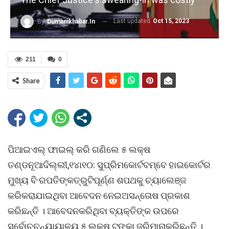
Last updated
Oct 15, 2023
By
Dumanikhabar.in
211
0
Share
ପିଆଇଏଲ୍ ଫାଇଲ୍ କରି ଗଣିଲେ ୫ ଲକ୍ଷ
ତଣ୍ଡନୂଆଦିଲ୍ଲୀ,୧୪ା୧୦: ସୁପ୍ରିମକୋର୍ଟବମ୍ବେ ହାଇକୋର୍ଟର
ମୁଖ୍ୟ ବି·ରପତିଙ୍କତ୍ରୁଟିପୂର୍ଣ୍ଣ ଶପଥକୁ ଚ୍ୟାଲେଞ୍ଜ
କରିକରାଯାଇଥିବା ଆବେଦନ ନେଇଅସନ୍ତୋଷ ପ୍ରକାଶ
କରିଛନ୍ତି । ଆବେଦନକରିଥିବା ବ୍ୟକ୍ତିଙ୍କ ଉପରେ
ସର୍ବୋଚ୍ଚନ୍ୟାୟାଳୟ ୫ ଲକ୍ଷ ଟଙ୍କା ଜରିମାନାକରିଛନ୍ତି ।