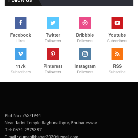
Facebook
Twitter
Dribbble
Youtube
Likes
Followers
Followers
Subscribers
117k
Pinterest
Instagram
RSS
Subscribers
Followers
Followers
Subscribe
Plot No : 753/1944
Near Tarini Temple,Raghunathpur, Bhubaneswar
Tel: 0674-2975387
E-mail : dumanikhabar2020@gmail.com