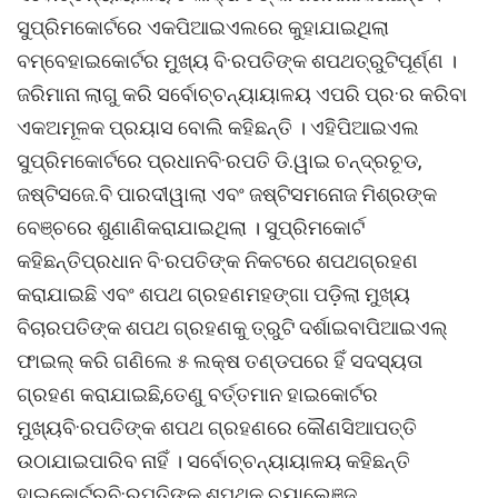
ସୁପ୍ରିମକୋର୍ଟରେ ଏକପିଆଇଏଲରେ କୁହାଯାଇଥିଲା
ବମ୍ବେହାଇକୋର୍ଟର ମୁଖ୍ୟ ବି·ରପତିଙ୍କ ଶପଥତ୍ରୁଟିପୂର୍ଣ୍ଣ ।
ଜରିମାନା ଲାଗୁ କରି ସର୍ବୋଚ୍ଚନ୍ୟାୟାଳୟ ଏପରି ପ୍ର·ର କରିବା
ଏକଅମୂଳକ ପ୍ରୟାସ ବୋଲି କହିଛନ୍ତି । ଏହିପିଆଇଏଲ
ସୁପ୍ରିମକୋର୍ଟରେ ପ୍ରଧାନବି·ରପତି ଡି.ୱାଇ ଚନ୍ଦ୍ରଚୂଡ,
ଜଷ୍ଟିସଜେ.ବି ପାରଦୀୱାଲା ଏବଂ ଜଷ୍ଟିସମନୋଜ ମିଶ୍ରଙ୍କ
ବେଞ୍ଚରେ ଶୁଣାଣିକରାଯାଇଥିଲା । ସୁପ୍ରିମକୋର୍ଟ
କହିଛନ୍ତିପ୍ରଧାନ ବି·ରପତିଙ୍କ ନିକଟରେ ଶପଥଗ୍ରହଣ
କରାଯାଇଛି ଏବଂ ଶପଥ ଗ୍ରହଣମହଙ୍ଗା ପଡ଼ିଲା ମୁଖ୍ୟ
ବିଚାରପତିଙ୍କ ଶପଥ ଗ୍ରହଣକୁ ତ୍ରୁଟି ଦର୍ଶାଇବାପିଆଇଏଲ୍
ଫାଇଲ୍ କରି ଗଣିଲେ ୫ ଲକ୍ଷ ତଣ୍ଡପରେ ହିଁ ସଦସ୍ୟତା
ଗ୍ରହଣ କରାଯାଇଛି,ତେଣୁ ବର୍ତ୍ତମାନ ହାଇକୋର୍ଟର
ମୁଖ୍ୟବି·ରପତିଙ୍କ ଶପଥ ଗ୍ରହଣରେ କୌଣସିଆପତ୍ତି
ଉଠାଯାଇପାରିବ ନାହିଁ । ସର୍ବୋଚ୍ଚନ୍ୟାୟାଳୟ କହିଛନ୍ତି
ହାଇକୋର୍ଟରବି·ରପତିଙ୍କ ଶପଥକୁ ଚ୍ୟାଲେଞ୍ଜ