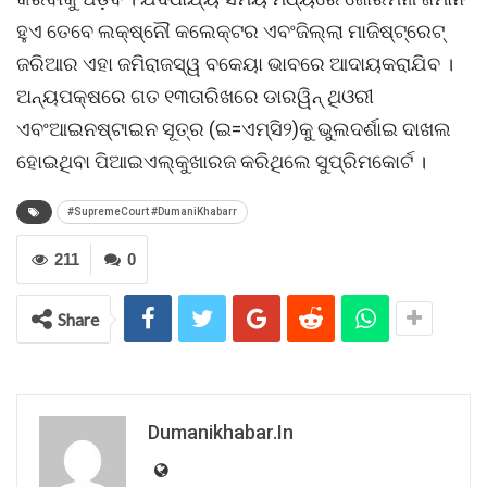
ହୁଏ ତେବେ ଲକ୍ଷ୍ନୌ କଲେକ୍ଟର ଏବଂଜିଲ୍ଲା ମାଜିଷ୍ଟ୍ରେଟ୍
ଜରିଆର ଏହା ଜମିରାଜସ୍ୱ ବକେୟା ଭାବରେ ଆଦାୟକରାଯିବ ।
ଅନ୍ୟପକ୍ଷରେ ଗତ ୧୩ତାରିଖରେ ଡାରୱିନ୍ ଥିଓରୀ
ଏବଂଆଇନଷ୍ଟାଇନ ସୂତ୍ର (ଇ=ଏମ୍ସି୨)କୁ ଭୁଲଦର୍ଶାଇ ଦାଖଲ
ହୋଇଥିବା ପିଆଇଏଲ୍କୁଖାରଜ କରିଥିଲେ ସୁପ୍ରିମକୋର୍ଟ ।
#SupremeCourt #DumaniKhabarr
211
0
Share
Dumanikhabar.in