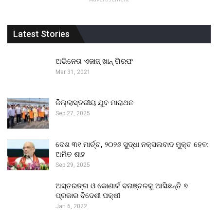
Latest Stories
ଅଭିନେତା ଏଜାଜ୍ ଖାନ୍ ଗିରଫ
Mar 31, 2021
ଜିଲ୍ଲାସ୍ତରୀୟ ଯୁବ ମାରାଥନ
Sep 27, 2025
ଦେଶ ୩୧ ମାର୍ଚ୍ଚ, ୨୦୨୬ ସୁଦ୍ଧା ନକ୍ସଲବାଦ ମୁକ୍ତ ହେବ:
ଅମିତ ଶାହ
Sep 29, 2025
ଅସ୍ତରଙ୍ଗ ଓ କୋଣାର୍କ ବନାଞ୍ଚଳକୁ ଆସିଛନ୍ତି ୭
ପ୍ରକାର ବିଦେଶୀ ପକ୍ଷୀ
Jan 6, 2022