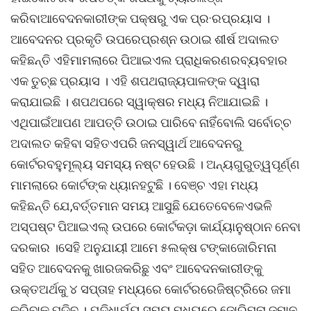
କରିବାଆବେଦନକାରୀଙ୍କ ପକ୍ଷରୁ ଏକ ପ୍ର·ରପ୍ରୟାସ ।
ଆବେଦନର ପ୍ରକୃତି ଉପରେପ୍ରଶ୍ନ ଉଠାଇ ଶୀର୍ଷ ଅଦାଲତ
କହିଛନ୍ତି ଏହିମାମଲାରେ ପିଆଇଏଲ ପ୍ରାଧିକରଣରବ୍ୟବହାର
ଏକ ତୁଚ୍ଛ ପ୍ରୟାସ । ଏହି ଶପଥରାଜ୍ୟପାଳଙ୍କ ଦ୍ୱାରା
କରାଯାଇଛି । ଶପଥପରେ ସ୍ୱାକ୍ଷର ମଧ୍ୟ ନିଆଯାଇଛି ।
ଏଥିପାଇଁଆପଣ ଆପତ୍ତି ଉଠାଇ ପାରିବେ ନାହିଁବୋଲି ସର୍ବୋଚ୍ଚ
ଅଦାଲତ କହିବା ସହିତଏପରି ଜନସ୍ୱାର୍ଥ ଆବେଦନରୁ
କୋର୍ଟରବହୁମୂଲ୍ୟ ସମସ୍ୟ ନଷ୍ଟ ହେଉଛି । ଅନ୍ୟଗୁରୁତ୍ୱପୂର୍ଣ୍ଣ
ମାମଲାରେ କୋର୍ଟଙ୍କ ଧ୍ୟାନହଟୁଛି । ବେଞ୍ଚ ଏହା ମଧ୍ୟ
କହିଛନ୍ତି ଯେ,ବର୍ତ୍ତମାନ ସମୟ ଆସୁଛି ଯେତେବେଳେଏଭଳି
ଅସ୍ପଷ୍ଟ ପିଆଇଏଲ୍ ଉପରେ କୋର୍ଟକଡ଼ା କାର୍ଯ୍ୟାନୁଷ୍ଠାନ ନେବା
ଦରକାର ।ସେହି ଅନୁଯାୟୀ ଆମେ ୫ଲକ୍ଷ ଟଙ୍କାଜୋରିମନା
ସହିତ ଆବେଦନକୁ ଖାରଜକରିଛୁ ଏବଂ ଆବେଦନକାରୀଙ୍କୁ
ଉକ୍ତଅର୍ଥକୁ ୪ ସପ୍ତାହ ମଧ୍ୟରେ କୋର୍ଟରରେଜିଷ୍ଟ୍ରିରେ ଜମା
କରିବାକୁ ପଡ଼ିବ । ଯଦିଧାର୍ଯ୍ୟ ସମୟ ମଧ୍ୟରେ ଜୋରିମନା ଜମାନ