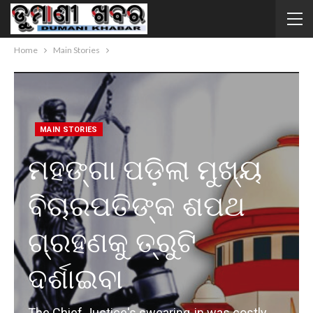
Home
Main Stories
MAIN STORIES
ମହଙ୍ଗା ପଡ଼ିଲା ମୁଖ୍ୟ
ବିଚାରପତିଙ୍କ ଶପଥ
ଗ୍ରହଣକୁ ତ୍ରୁଟି
ଦର୍ଶାଇବା
The Chief Justice's swearing-in was costly