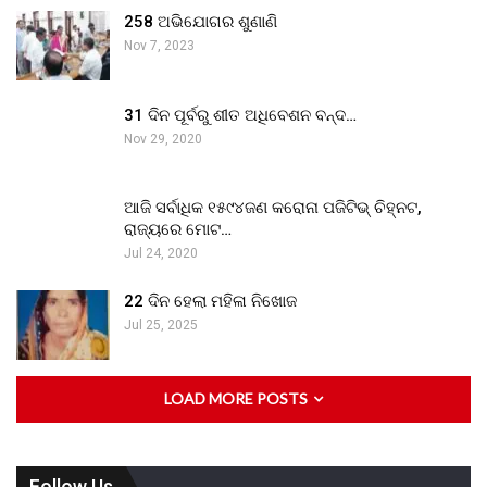
258 ଅଭିଯୋଗର ଶୁଣାଣି
Nov 7, 2023
31 ଦିନ ପୂର୍ବରୁ ଶୀତ ଅଧିବେଶନ ବନ୍ଦ…
Nov 29, 2020
ଆଜି ସର୍ବାଧିକ ୧୫୯୪ଜଣ କରୋନା ପଜିଟିଭ୍ ଚିହ୍ନଟ,
ରାଜ୍ୟରେ ମୋଟ…
Jul 24, 2020
22 ଦିନ ହେଲା ମହିଳା ନିଖୋଜ
Jul 25, 2025
LOAD MORE POSTS
Follow Us