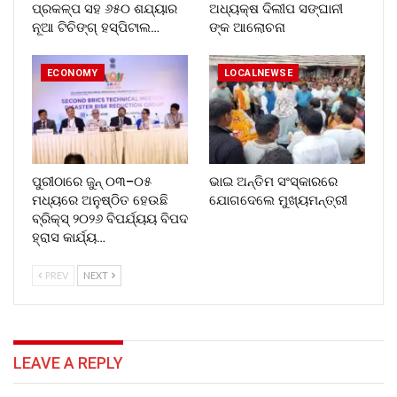
ପ୍ରକଳ୍ପ ସହ ୬୫୦ ଶଯ୍ୟାର
ଅଧ୍ୟକ୍ଷ ଦିଲୀପ ସଙ୍ଘାନୀ
ନୂଆ ଟିଚିଙ୍ଗ୍ ହସ୍ପିଟାଲ…
ଙ୍କ ଆଲୋଚନା
ECONOMY
LOCALNEWSE
ପୁରୀଠାରେ ଜୁନ୍ ୦୩–୦୫
ଭାଇ ଅନ୍ତିମ ସଂସ୍କାରରେ
ମଧ୍ୟରେ ଅନୁଷ୍ଠିତ ହେଉଛି
ଯୋଗଦେଲେ ମୁଖ୍ୟମନ୍ତ୍ରୀ
ବ୍ରିକ୍ସ୍ ୨୦୨୬ ବିପର୍ଯ୍ୟୟ ବିପଦ
ହ୍ରାସ କାର୍ଯ୍ୟ…
PREV
NEXT
LEAVE A REPLY