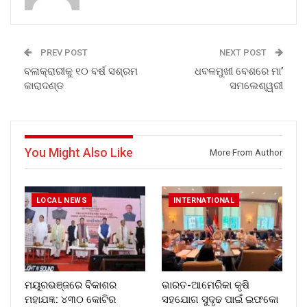
PREV POST
NEXT POST
ବଳାକ୍ରାରୀକୁ ୧୦ ବର୍ଷ ସଶ୍ରମ
ଧବଳମୁଖୀ ବେଶରେ ମା’
କାରାଦଣ୍ଡ
ସମଲେଶ୍ୱରୀ
You Might Also Like
More From Author
LOCAL NEWS
INTERNATIONAL
ମୟୂରଭଞ୍ଜରେ ବିକାଶର
ଭାରତ-ଆମେରିକା କୃଷି
ମହାଯଜ୍ଞ: ୪୩୦ କୋଟିର
ସହଯୋଗ ସୁଦୃଢ ପାଇଁ ଇଫକୋ