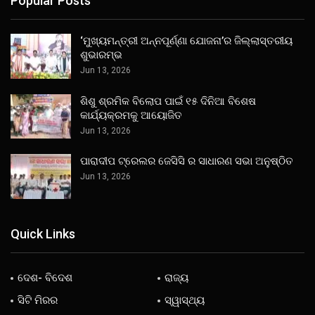
Popular Posts
‘ମୁଖ୍ୟମନ୍ତ୍ରୀ ଅନ୍ନପୂର୍ଣ୍ଣା ଯୋଜନା’ର ଜିଲ୍ଲାସ୍ତରୀୟ
ଶୁଭାରମ୍ଭ
Jun 13, 2026
ଶିଶୁ ଶ୍ରମିକ ବିଲୋପ ପାଇଁ ୧୫ ଦିନିଆ ବିଶେଷ
କାର୍ଯ୍ୟକ୍ରମକୁ ଆୟୋଜିତ
Jun 13, 2026
ପାରାଦୀପ ଟ୍ରେଲର ଜେସିସି ର ସାଧାରଣ ସଭା ଅନୁଷ୍ଠିତ
Jun 13, 2026
Quick Links
ଦେଶ- ବିଦେଶ
ରାଜ୍ୟ
ସିଟି ମିରର
ସ୍ୱାସ୍ଥ୍ୟ