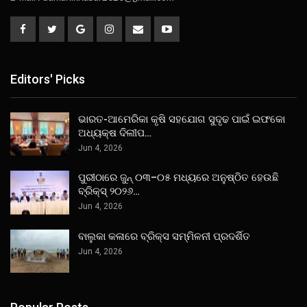
Editors' Picks
ଭାରତ-ଆମେରିକା କୃଷି ସହଯୋଗ ସୁଦୃଢ ପାଇଁ ଇଫକୋ
ଅଧ୍ୟକ୍ଷ ଦିଲୀପ…
Jun 4, 2026
ପୁରୀଠାରେ ଜୁନ୍ ୦୩–୦୫ ମଧ୍ୟରେ ଅନୁଷ୍ଠିତ ହେଉଛି
ବ୍ରିକ୍ସ୍ ୨୦୨୬…
Jun 4, 2026
ବାଲୁକା କଳାରେ ବ୍ରିକ୍ସ ସମ୍ମିଳନୀ ପ୍ରଦର୍ଶିତ
Jun 4, 2026