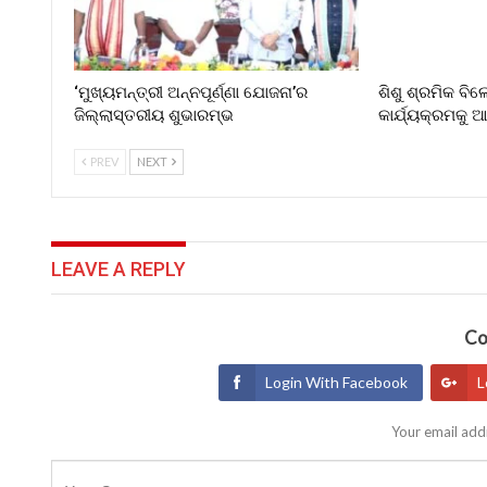
‘ମୁଖ୍ୟମନ୍ତ୍ରୀ ଅନ୍ନପୂର୍ଣ୍ଣା ଯୋଜନା’ର
ଶିଶୁ ଶ୍ରମିକ ବି
ଜିଲ୍ଲାସ୍ତରୀୟ ଶୁଭାରମ୍ଭ
କାର୍ଯ୍ୟକ୍ରମକୁ
PREV
NEXT
LEAVE A REPLY
Co
Login With Facebook
L
Your email addr