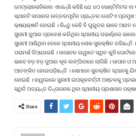
ମେଟ୍ରୋଲୋଜିକାଲ ଏଜେନ୍ସି କହିଛି ଯେ ୪୦ ସେଣ୍ଟିମିଟର ବା
ସ୍ଥାନଟି ଜାପାନର ଉତ୍ତରପୂର୍ବର ପ୍ରାନ୍ତର ଗୋଟିଏ ପ୍ରମ
କ୍ଷୟକ୍ଷତି ହୋଇଛି । କିନ୍ତୁ କେହି ବି ଗୁରୁତର ଭାବେ ଆହତ
ସୁନାମୀ ଜୁଆର ପ୍ରବେଶ କରିଥିବା ସ୍ଥାନୀୟ ଗଭର୍ଣ୍ଣର ଭାଲ
ସୁନାମୀ ଆସିଥିବା ବେଳେ ସ୍ଥାନୀୟ ଲୋକ ସୁରକ୍ଷିତ ରହିଛନ୍ତି
ପରାମର୍ଶ ଦିଆଯାଇଛି । ଜାପାନର ଇୱାଟେ ସ୍ଥିତ କୁଜି ପୋର୍ଟ
ଭାବେ ବଡ଼ ବଡ଼ ଜୁଆର କୂଳ ଲଙ୍ଘିବାରେ ଲାଗିଛି । ଜାପାନ ଓ 
ଆତଙ୍କିତ ହୋଇପଡ଼ିଛନ୍ତି । ସେମାନେ ସୁରକ୍ଷିତ ସ୍ଥାନକୁ ଯିବ
ହୋଇଛି । ହାୱାଇରେ ସୁନାମୀ ଉପକୂଳବର୍ତ୍ତୀ ଅଞ୍ଚଳକୁ ପ୍ରଭା
ସ୍ଥିତି ଅତ୍ୟନ୍ତ ଚିନ୍ତାଜନକ ଥିବା ସ୍ଥାନୀୟ ପ୍ରଶାସନ ପକ୍ଷର
Share