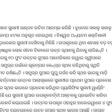
 ସୁନାମୀ ତାଣ୍ଡବ ରଚିବା ଆରମ୍ଭ କରିଛି । ବୁଧବାର ସକାଳୁ ସକାଳୁ
ଭୂକମ୍ପ ଝଟକା ଅନୁଭୂତ ହୋଇଥିଲା । ବିଶ୍ୱର ଅନ୍ୟତମ ଶକ୍ତିଶାଳୀ
ଧରଣର ସୁନାମୀ ଦେଖିବାକୁ ମିଳିଛି । ଉପକୂଳରେ ଥିବା ଶହଶହ ବଡ଼ ବ
ଷାଧିକ ଲୋକ ଜୀବନ ବିକଳରେ ଉଚ୍ଚ ସ୍ଥାନକୁ ଯିବାକୁ ଲାଗିଛନ୍ତି ।
ଆଗକୁ ୧୦ ଫୁଟ ଉଚ୍ଚର ଜୁଆର ଆମେରିକାର ହାୱାଇ ଦ୍ୱୀପରେ
ସମୁଦ୍ର ଗର୍ଭରେ ଭୂକମ୍ପର କେନ୍ଦ୍ର ସ୍ଥଳ ରହିଥିବାରୁ ସ୍ଥିତି
ରଖିଛନ୍ତି । ସମୁଦ୍ର ଜୁଆର ଘୁଘୁ ଗର୍ଜନ କରି ସ୍ଥଳ ଭାଗକୁ ମାଡ଼ି
 । ବର୍ତ୍ତମାନ ଉତ୍ତର ଆଲାସ୍କାରେ ସୁନାମୀର ପ୍ରଥମ ଜୁଆର ପ୍ରବେଶ
 ସ୍ଥଳ ଭାଗରେ ପ୍ରବେଶ କରିଥିବା ପ୍ୟାସିଫିକ ସୁନାମୀ ୱାର୍ଣ୍ଣିଂ
କହିଛି ଯେ ସୁନାମୀ ଜୁଆର ଉପକୂଳବର୍ତ୍ତୀ ଅଞ୍ଚଳକୁ ପ୍ରଭାବିତ କରିବା
େ ରେକର୍ଡ କରାଯାଇଛି । ଉତ୍ତର ଉପକୂଳ ଓହାହୁର ହାଲେଇୱାରେ ୪ ଫୁ
ିନିଟର ବ୍ୟବଧାନରେ ଉଚ୍ଚ ଜୁଆର ସ୍ଥଳ ଭାଗକୁ ଆସୁଛି । ଜାପାନ