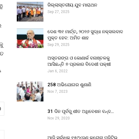
ଜିଲ୍ଲାସ୍ତରୀୟ ଯୁବ ମାରାଥନ
ହି
Sep 27, 2025
େ
ଦେଶ ୩୧ ମାର୍ଚ୍ଚ, ୨୦୨୬ ସୁଦ୍ଧା ନକ୍ସଲବାଦ
େ
ମୁକ୍ତ ହେବ: ଅମିତ ଶାହ
କୁ
Sep 29, 2025
ଗତ
ଅସ୍ତରଙ୍ଗ ଓ କୋଣାର୍କ ବନାଞ୍ଚଳକୁ
ଆସିଛନ୍ତି ୭ ପ୍ରକାର ବିଦେଶୀ ପକ୍ଷୀ
ି
Jan 6, 2022
।
258 ଅଭିଯୋଗର ଶୁଣାଣି
Nov 7, 2023
0
31 ଦିନ ପୂର୍ବରୁ ଶୀତ ଅଧିବେଶନ ବନ୍ଦ…
Nov 29, 2020
ଆଜି ସର୍ବାଧିକ ୧୫୯୪ଜଣ କରୋନା ପଜିଟିଭ୍