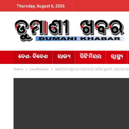
Thursday, August 6, 2026
ଦେଶ- ବିଦେଶ
ରାଜ୍ୟ
ସିଟି ମିରର
ସ୍ୱାସ୍ଥ୍ୟ
Home
LocalNewse
ଭୟଙ୍କର ଭୂକମ୍ପ ପରେ ମାଡ଼ି ଆସିଲା ସୁନାମୀ, ବ୍ୟାପକ କ