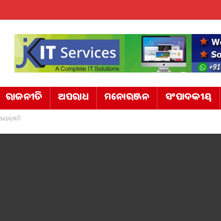
ରାଜନୀତି
ଅପରାଧ
ମନୋରଞ୍ଜନ
ସଂପାଦକୀୟ
୍ଷୟକ୍ଷତି