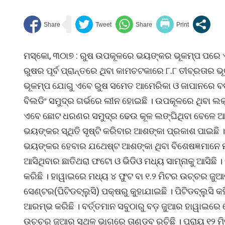
ମସ୍କୋ, ୩୦ା୭ : ରୁଷ ଉପକୂଳରେ ଭୟଙ୍କର ଭୂକମ୍ପ ପରେ ଏବେ
ରୁଷର ପୂର୍ବ ପ୍ରାନ୍ତରେ ଥିବା କାମଚଟକାରେ ୮.୮ ତୀବ୍ରତାର 
ଭୂକମ୍ପ ଯୋଗୁ ଏବେ ରୁଷ ସମେତ ଆମେରିକା ଓ ଜାପାନରେ ବଡ଼
ବିଲଡିଂ ସମୁଦ୍ର ଗର୍ଭରେ ଲୀନ ହୋଇଛି । ଉପକୂଳରେ ଥିବା ଲକ୍
ଏବେ ଛୋଟ ଧରଣର ସମୁଦ୍ର ଢେଉ କୂଳ ଲଙ୍ଘିଥିବା ବେଳେ 
ଭୟଙ୍କର ସ୍ଥିତି ସୃଷ୍ଟି କରିବାର ଆଶଙ୍କା ପ୍ରକାଶ ପାଇଛି । 
ଭୟଙ୍କର ହେବାର ଯଥେଷ୍ଟ ଆଶଙ୍କା ଥିବା ବିଶେଷଜ୍ଞମାନେ ମତ 
ଆସିଥିବାର ଛାତିଥରା ଫଟୋ ଓ ଭିଡିଓ ମଧ୍ୟ ସାମ୍ନାକୁ ଆସିଛି
କରିଛି । ହାୱାଇରେ ମଧ୍ୟ ୪ ଫୁଟ ବା ୧.୨ ମିଟର ଉଚ୍ଚର ଜୁଆର
ସେଣ୍ଟର(ପିଟିଡବ୍ଲୁସି) ପକ୍ଷରୁ କୁହାଯାଇଛି । ପିଟିଡବ୍ଲୁସି 
ଆରମ୍ଭ କରିଛି । ବର୍ତ୍ତମାନ ସବୁଠାରୁ ବଡ଼ ଜୁଆର ହାୱାଇର
ଉଚ୍ଚର ଜୁଆର ସ୍ଥଳ ଭାଗରେ ତାଣ୍ଡବ ରଚିଛି । ପ୍ରାୟ ୧୨ ମ