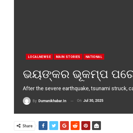
LOCALNEWSE
MAIN STORIES
NATIONAL
ଭୟଙ୍କର ଭୂକମ୍ପ ପରେ ମ
After the severe earthquake, tsunami struck,
On
Jul 30, 2025
By
Dumanikhabar.in
Share