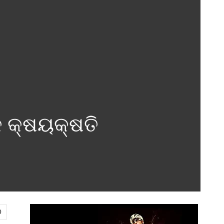
କ କ୍ଷୟକ୍ଷତି
0