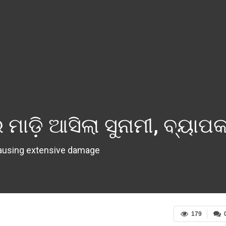
ାଡ଼ି ଆସିଲା ସୁନାମୀ, ବ୍ୟାପ
 causing extensive damage
179