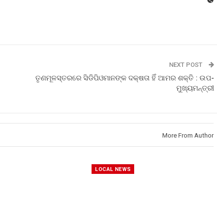
NEXT POST
ତୃଣମୂଳସ୍ତରରେ ସିଡିପିଓମାନଙ୍କ ଦକ୍ଷତା ହିଁ ଆମର ଶକ୍ତି : ଉପ-
ମୁଖ୍ୟମନ୍ତ୍ରୀ
More From Author
LOCAL NEWS