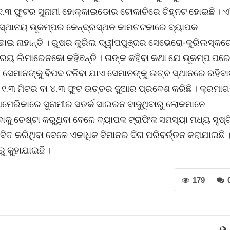
 ୧.୩ ଫୁଟର ସୁନାମୀ ହୋକ୍କାଇଡୋର ଟୋକାଚିରେ ଚିହ୍ନଟ ହୋଇଛି । ଏ
ୁଖ ସ୍ଥାନୟ ଭୂକମ୍ପର କେନ୍ଦ୍ରସ୍ଥଳ କାମଚଟକାରେ ବ୍ୟାପକ
 ହୋଇ ନାହାନ୍ତି । ରୁଷର କୁରିଲ ଦ୍ୱୀପପୁଞ୍ଜର ସେଭେରୋ-କୁରିଲସ୍କର
େରୟ ଲିମାରେନକୋ କହିଛନ୍ତି । ତାଙ୍କ କହିବା କଥା ଯେ ଭୂକମ୍ପ ପର
 । ସେମାନଙ୍କୁ ବିପଦ ଟଳିବା ଯାଏ ସେମାନଙ୍କୁ ଉଚ୍ଚ ସ୍ଥାନରେ ରହିବା
ରେ ୧.୩ ମିଟର ବା ୪.୩ ଫୁଟ ଉଚ୍ଚର ଜୁଆର ପ୍ରବେଶ କରିଛି । କ୍ରମା
ଆମେରିକାରେ ସୁନାମୀର ସତର୍କ ସାଇରନ ବାଜୁଥିବାରୁ ଲୋକମାନେ
ାକୁ ଚେଷ୍ଟା କରୁଥିବା ବେଳେ ବ୍ୟାପକ ଟ୍ରାଫିକ ସମସ୍ୟା ମଧ୍ୟ ସୃଷ୍ଟ
ବିତ କରିଥିବା ବେଳେ ଏକାଧିକ ବିମାନର ଦିଗ ପରିବର୍ତ୍ତନ କରାଯାଇଛି 
ୁ କୁହାଯାଇଛି ।
179