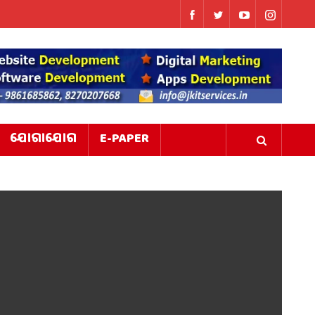
ଯୋଗାଯୋଗ
E-PAPER