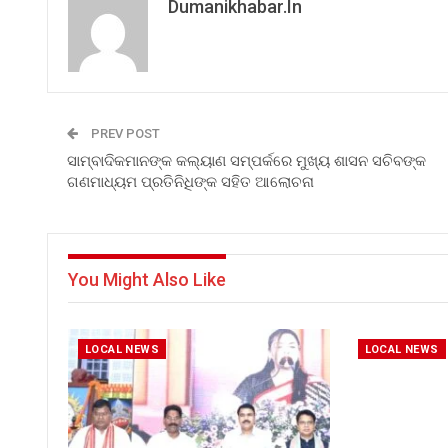
Dumanikhabar.in
PREV POST
ସାମ୍ବାଦିକମାନଙ୍କ କଲ୍ୟାଣ ସମ୍ପର୍କରେ ମୁଖ୍ୟ ଶାସନ ସଚିବଙ୍କ
ଗଣମାଧ୍ୟମ ପ୍ରତିନିଧିଙ୍କ ସହିତ ଆଲୋଚନା
You Might Also Like
LOCAL NEWS
LOCAL NEWS