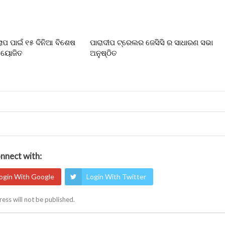
ଲୋପ ପାଇଁ ୧୫ ଦିନିଆ ବିଶେଷ
ପାରାଦୀପ ଟ୍ରେଲର ଜେସିସି ର ସାଧାରଣ ସଭା
 ଆୟୋଜିତ
ଅନୁଷ୍ଠିତ
nnect with:
ogin With Google
Login With Twitter
ess will not be published.