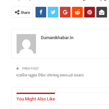
Share
Dumanikhabar.in
PREV POST
ପୋଲିସ ଦ୍ୱାରା ବିଭିନ ଫାଟକରୁ ନାକବନ୍ଦୀ ଉଛେଦ
You Might Also Like