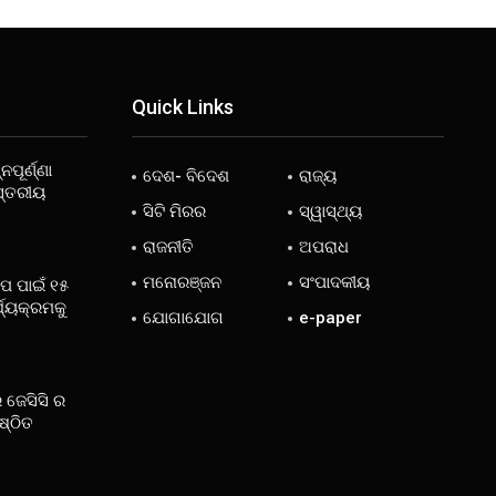
Quick Links
ନପୂର୍ଣ୍ଣା
ଦେଶ- ବିଦେଶ
ରାଜ୍ୟ
ସ୍ତରୀୟ
ସିଟି ମିରର
ସ୍ୱାସ୍ଥ୍ୟ
ରାଜନୀତି
ଅପରାଧ
ମନୋରଞ୍ଜନ
ସଂପାଦକୀୟ
ୋପ ପାଇଁ ୧୫
୍ଯ୍ୟକ୍ରମକୁ
ଯୋଗାଯୋଗ
e-paper
 ଜେସିସି ର
ଷ୍ଠିତ