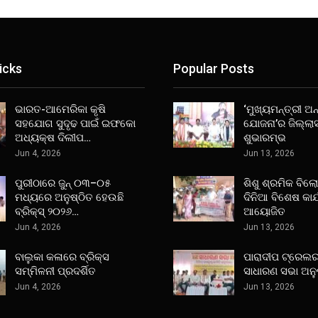
icks
Popular Posts
ଭାରତ-ଆମେରିକା କୃଷି
‘ମୁଖ୍ୟମନ୍ତ୍ରୀ ଅନ୍
ସହଯୋଗ ସୁଦୃଢ ପାଇଁ ଇଫକୋ
ଯୋଜନା’ର ଜିଲ୍ଲା
ଅଧ୍ୟକ୍ଷ ଦିଲୀପ…
ଶୁଭାରମ୍ଭ
Jun 4, 2026
Jun 13, 2026
ପୁରୀଠାରେ ଜୁନ୍ ୦୩–୦୫
ଶିଶୁ ଶ୍ରମିକ ବିଲ
ମଧ୍ୟରେ ଅନୁଷ୍ଠିତ ହେଉଛି
ଦିନିଆ ବିଶେଷ କାର
ବ୍ରିକ୍ସ୍ ୨୦୨୬…
ଆୟୋଜିତ
Jun 4, 2026
Jun 13, 2026
ବାଲୁକା କଳାରେ ବ୍ରିକ୍ସ
ପାରାଦୀପ ଟ୍ରେଲର
ସମ୍ମିଳନୀ ପ୍ରଦର୍ଶିତ
ସାଧାରଣ ସଭା ଅନୁ
Jun 4, 2026
Jun 13, 2026