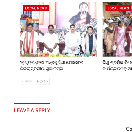
LOCAL NEWS
LOCAL NEWS
‘ମୁଖ୍ୟମନ୍ତ୍ରୀ ଅନ୍ନପୂର୍ଣ୍ଣା ଯୋଜନା’ର
ଶିଶୁ ଶ୍ରମିକ ବି
ଜିଲ୍ଲାସ୍ତରୀୟ ଶୁଭାରମ୍ଭ
କାର୍ଯ୍ୟକ୍ରମକୁ
PREV
NEXT
LEAVE A REPLY
Co