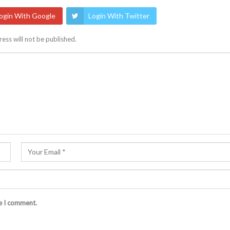
ogin With Google
Login With Twitter
ess will not be published.
me I comment.