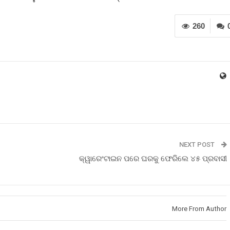
260
NEXT POST
କ୍ୱାରେଂଟାଇନ ପରେ ଘରକୁ ଫେରିଲେ ୪୫ ପ୍ରବାସୀ
More From Author