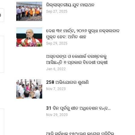
ଜିଲ୍ଲାସ୍ତରୀୟ ଯୁବ ମାରାଥନ
Sep 27, 2025
0
ଦେଶ ୩୧ ମାର୍ଚ୍ଚ, ୨୦୨୬ ସୁଦ୍ଧା ନକ୍ସଲବାଦ
ମୁକ୍ତ ହେବ: ଅମିତ ଶାହ
Sep 29, 2025
ଅସ୍ତରଙ୍ଗ ଓ କୋଣାର୍କ ବନାଞ୍ଚଳକୁ
ଆସିଛନ୍ତି ୭ ପ୍ରକାର ବିଦେଶୀ ପକ୍ଷୀ
Jan 6, 2022
258 ଅଭିଯୋଗର ଶୁଣାଣି
Nov 7, 2023
31 ଦିନ ପୂର୍ବରୁ ଶୀତ ଅଧିବେଶନ ବନ୍ଦ…
Nov 29, 2020
ଆଜି ସର୍ବାଧିକ ୧୫୯୪ଜଣ କରୋନା ପଜିଟିଭ୍