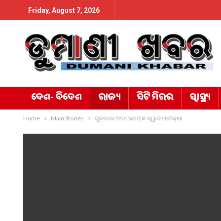
Friday, August 7, 2026
ଦେଶ- ବିଦେଶ
ରାଜ୍ୟ
ସିଟି ମିରର
ସ୍ୱାସ୍ଥ୍ୟ
Home
Main Stories
ଭୁବନରେ ୩୭୪ ଜଣଙ୍କ ସ୍ୱାବ ପରୀକ୍ଷା