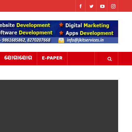
ଯୋଗାଯୋଗ
E-PAPER