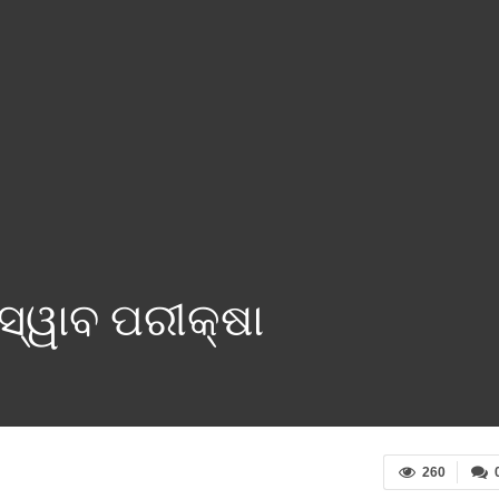
୍ୱାବ ପରୀକ୍ଷା
260