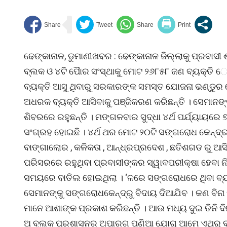
ଢେଙ୍କାନାଳ, ଡୁମାଣୀଖବର : ଢେଙ୍କାନାଳ ଜିଲ୍ଲାକୁ ପ୍ରବାସୀ ଶ
ବ୍ଲକ ଓ ୪ଟି ପୈାର ସଂସ୍ଥାକୁ ମୋଟ ୨୬୮୫୮ ଜଣ ବ୍ୟକ୍ତି େ‘ର
ବ୍ୟକ୍ତି ଆସୁ ଥିବାରୁ ସରକାରଙ୍କ ସମସ୍ତ ଯୋଜନା ଭଣ୍ଡୁର
ଅଧରକ ବ୍ୟକ୍ତି ଆସିବାକୁ ପଞ୍ଜିକରଣ କରିଛନ୍ତି । ସେମାନଙ୍କ
ଶିବରରେ ରହୁଛନ୍ତି । ମଙ୍ଗଳବାର ସୁଦ୍ଧା ୪ର୍ଥ ପର୍ଯ୍ୟାୟର
ସଂଗ୍ରହ ହୋଇଛି । ୪ର୍ଥ ଥର ମୋଟ ୨୦ଟି ସଙ୍ଗରୋଧ କେନ୍ଦ୍ର
ବାଙ୍ଗାଲୋର , କଳିକତା , ଆନ୍ଧ୍ରପ୍ରଦେଶ , ଛତିଶଗଡ ରୁ ଆ
ପରିସରରେ ରହୁଥିବା ପ୍ରବାସୀଙ୍କର ସ୍ୱାବପରୀକ୍ଷା ହେବା ନି
ସମୟରେ ବାତିଲ ହୋଇଥିଲା । ‘ଳରେ ସଙ୍ଗରୋଧରେ ଥିବା ବ୍ୟ
ସେମାନଙ୍କୁ ସଙ୍ଗରୋଧକେନ୍ଦ୍ରୁ ବିଦାୟ ଦିଆଯିବ । କଣ ବି
ମାନେ ଆଶାଙ୍କ ପ୍ରକାଶ କରିଛନ୍ତି । ଆଉ ମଧ୍ୟ ଦୁଇ ତିନି ଦ
ଅ ବ୍ଲକ ପ୍ରଶାସନର ଅପାରଗ ପଣିଆ ଯୋଗୁ ଆମେ ଏଥିରୁ ବ