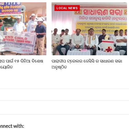
LOCAL NEWS
ଲୋପ ପାଇଁ ୧୫ ଦିନିଆ ବିଶେଷ
ପାରାଦୀପ ଟ୍ରେଲର ଜେସିସି ର ସାଧାରଣ ସଭା
 ଆୟୋଜିତ
ଅନୁଷ୍ଠିତ
nnect with: