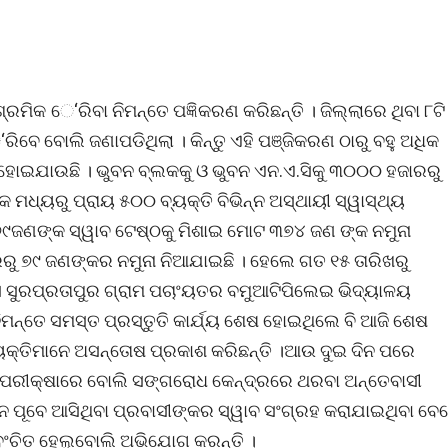
୍ରମିକ େ‘ରିବା ନିମନ୍ତେ ପଜ୍ଞିକରଣ କରିଛନ୍ତି । ଜିଲ୍ଲାରେ ଥିବା ୮ଟି
ିବେ ବୋଲି ଜଣାପଡିଥିଲା । କିନ୍ତୁ ଏହି ପଞ୍ଜିକରଣ ଠାରୁ ବହୁ ଅଧିକ
 ହୋଇଯାଉଛି । ଭୁବନ ବ୍ଲକକୁ ଓ ଭୁବନ ଏନ.ଏ.ସିକୁ ୩୦୦୦ ହଜାରରୁ
 ମଧ୍ୟରୁ ପ୍ରାୟ ୫୦୦ ବ୍ୟକ୍ତି ବିଭିନ୍ନ ଅସ୍ଥାୟୀ ସ୍ୱାସ୍ଥ୍ୟ
େ ୭୯ଜଣଙ୍କ ସ୍ୱାବ ଟେଷ୍ଠକୁ ମିଶାଇ ମୋଟ ୩୭୪ ଜଣ ଙ୍କ ନମୁନା
ରୁ ୭୯ ଜଣଙ୍କର ନମୁନା ନିଆଯାଇଛି । ହେଲେ ଗତ ୧୫ ତାରିଖରୁ
ସି ସୁରପ୍ରତାପୁର ଗ୍ରାମ ପଚାଂୟତର ବମୁଆଟିପିଲେଇ ଭିଦ୍ୟାଳୟ
ମନ୍ତେ ସମସ୍ତ ପ୍ରସ୍ତୁତି କାର୍ଯ୍ୟ ଶେଷ ହୋଇଥିଲେ ବି ଆଜି ଶେଷ
କ୍ତିମାନେ ଅସନ୍ତୋଷ ପ୍ରକାଶ କରିଛନ୍ତି ।ଆଉ ଦୁଇ ଦିନ ପରେ
ନା ପରୀକ୍ଷାରେ ବୋଲି ସଙ୍ଗରୋଧ କେନ୍ଦ୍ରରେ ଥରବା ଅନ୍ତେବାସୀ
ିନ ପୂବେ ଆସିଥିବା ପ୍ରବାସୀଙ୍କର ସ୍ୱାବ ସଂଗ୍ରହ କରାଯାଇଥିବା ବେ
ଂଚିତ ହେଲୁବୋଲି ଅଭିଯୋଗ କରନ୍ତି ।