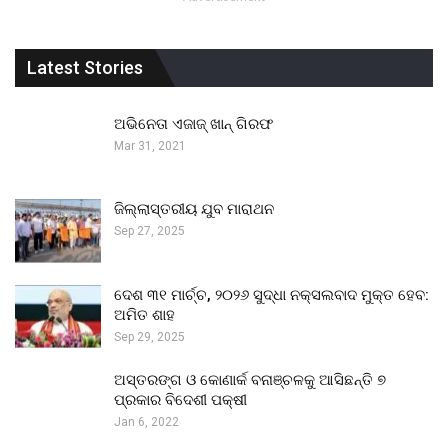
Latest Stories
ଅଭିନେତା ଏଜାଜ୍ ଖାନ୍ ଗିରଫ
Mar 31, 2021
ଜିଲ୍ଲାସ୍ତରୀୟ ଯୁବ ମାରାଥନ
Sep 27, 2025
ଦେଶ ୩୧ ମାର୍ଚ୍ଚ, ୨୦୨୬ ସୁଦ୍ଧା ନକ୍ସଲବାଦ ମୁକ୍ତ ହେବ:
ଅମିତ ଶାହ
Sep 29, 2025
ଅସ୍ତରଙ୍ଗ ଓ କୋଣାର୍କ ବନାଞ୍ଚଳକୁ ଆସିଛନ୍ତି ୭
ପ୍ରକାର ବିଦେଶୀ ପକ୍ଷୀ
Jan 6, 2022