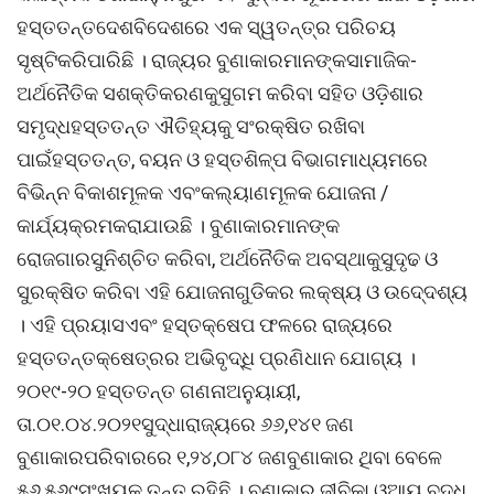
ହସ୍ତତନ୍ତଦେଶବିଦେଶରେ ଏକ ସ୍ୱତନ୍ତ୍ର ପରିଚୟ
ସୃଷ୍ଟିକରିପାରିଛି । ରାଜ୍ୟର ବୁଣାକାରମାନଙ୍କସାମାଜିକ-
ଅର୍ଥନୈତିକ ସଶକ୍ତିକରଣକୁସୁଗମ କରିବା ସହିତ ଓଡ଼ିଶାର
ସମୃଦ୍ଧହସ୍ତତନ୍ତ ଐତିହ୍ୟକୁ ସଂରକ୍ଷିତ ରଖିବା
ପାଇଁହସ୍ତତନ୍ତ, ବୟନ ଓ ହସ୍ତଶିଳ୍ପ ବିଭାଗମାଧ୍ୟମରେ
ବିଭିନ୍ନ ବିକାଶମୂଳକ ଏବଂକଲ୍ୟାଣମୂଳକ ଯୋଜନା /
କାର୍ଯ୍ୟକ୍ରମକରାଯାଉଛି । ବୁଣାକାରମାନଙ୍କ
ରୋଜଗାରସୁନିଶ୍ଚିତ କରିବା, ଅର୍ଥନୈତିକ ଅବସ୍ଥାକୁସୁଦୃଢ ଓ
ସୁରକ୍ଷିତ କରିବା ଏହି ଯୋଜନାଗୁଡିକର ଲକ୍ଷ୍ୟ ଓ ଉଦେ୍ଦଶ୍ୟ
। ଏହି ପ୍ରୟାସଏବଂ ହସ୍ତକ୍ଷେପ ଫଳରେ ରାଜ୍ୟରେ
ହସ୍ତତନ୍ତକ୍ଷେତ୍ରର ଅଭିବୃଦ୍ଧି ପ୍ରଣିଧାନ ଯୋଗ୍ୟ ।
୨୦୧୯-୨୦ ହସ୍ତତନ୍ତ ଗଣନାଅନୁୟାୟୀ,
ତା.୦୧.୦୪.୨୦୨୧ସୁଦ୍ଧାରାଜ୍ୟରେ ୬୬,୧୪୧ ଜଣ
ବୁଣାକାରପରିବାରରେ ୧,୨୪,୦୮୪ ଜଣବୁଣାକାର ଥିବା ବେଳେ
୫୬,୫୬୯ସଂଖ୍ୟକ ତନ୍ତ ରହିଛି । ବୁଣାକାର ଜୀବିକା ଓଆୟ ବୃଦ୍ଧି