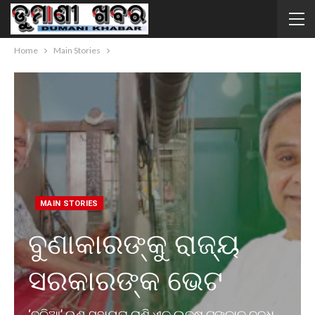
Home
Main Stories
MAIN STORIES
ବୁଣାକାରଙ୍କୁ ରାଜ୍ୟ
ସରକାରଙ୍କ ଭେଟ
‘ବଳିଆ’ ଋଣ ସହାୟତା ରାଶି ଏକ ଲକ୍ଷ ଟଙ୍କାକୁ ବୃଦ୍ଧ