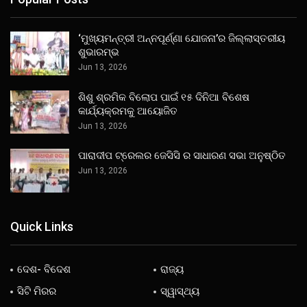
‘ମୁଖ୍ୟମନ୍ତ୍ରୀ ଅନ୍ନପୂର୍ଣ୍ଣା ଯୋଜନା’ର ଜିଲ୍ଲାସ୍ତରୀୟ
ଶୁଭାରମ୍ଭ
Jun 13, 2026
ଶିଶୁ ଶ୍ରମିକ ବିଲୋପ ପାଇଁ ୧୫ ଦିନିଆ ବିଶେଷ
କାର୍ଯ୍ୟକ୍ରମକୁ ଆୟୋଜିତ
Jun 13, 2026
ପାରାଦୀପ ଟ୍ରେଲର ଜେସିସି ର ସାଧାରଣ ସଭା ଅନୁଷ୍ଠିତ
Jun 13, 2026
Quick Links
ଦେଶ- ବିଦେଶ
ରାଜ୍ୟ
ସିଟି ମିରର
ସ୍ୱାସ୍ଥ୍ୟ