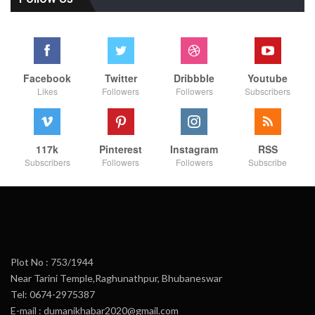
Facebook
Twitter
Dribbble
Youtube
Likes
Followers
Followers
Subscribers
117k
Pinterest
Instagram
RSS
Subscribers
Followers
Followers
Subscribe
Plot No : 753/1944
Near Tarini Temple,Raghunathpur, Bhubaneswar
Tel: 0674-2975387
E-mail : dumanikhabar2020@gmail.com