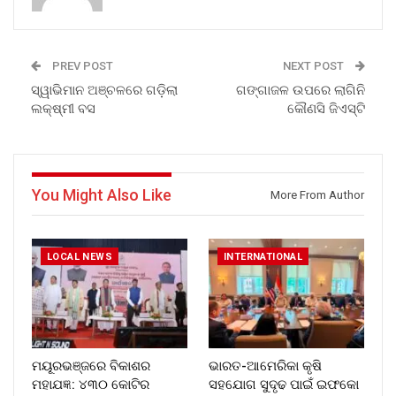
PREV POST
NEXT POST
ସ୍ୱାଭିମାନ ଅଞ୍ଚଳରେ ଗଡ଼ିଲା
ଗଙ୍ଗାଜଳ ଉପରେ ଲାଗିନି
ଲକ୍ଷ୍ମୀ ବସ
କୌଣସି ଜିଏସ୍ଟି
You Might Also Like
More From Author
LOCAL NEWS
INTERNATIONAL
ମୟୂରଭଞ୍ଜରେ ବିକାଶର
ଭାରତ-ଆମେରିକା କୃଷି
ମହାଯଜ୍ଞ: ୪୩୦ କୋଟିର
ସହଯୋଗ ସୁଦୃଢ ପାଇଁ ଇଫକୋ