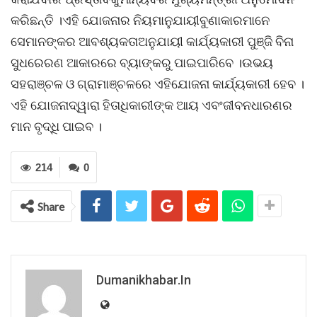
କରିଛନ୍ତି ।ଏହି ଯୋଜନାର ନିୟମାନୁଯାୟୀବୁଣାକାରମାନେ
ସେମାନଙ୍କର ଆବଶ୍ୟକତାଅନୁଯାୟୀ କାର୍ଯ୍ୟକାରୀ ପୁଞ୍ଜି ବିନା
ସୁଧରେରଣ ଆକାରରେ ବ୍ୟାଙ୍କରୁ ପାଇପାରିବେ ।ଉଭୟ
ସହରାଞ୍ଚଳ ଓ ଗ୍ରାମାଞ୍ଚଳରେ ଏହିଯୋଜନା କାର୍ଯ୍ୟକାରୀ ହେବ ।
ଏହି ଯୋଜନାଦ୍ୱାରା ହିତାଧିକାରୀଙ୍କ ଆୟ ଏବଂଜୀବନଧାରଣର
ମାନ ବୃଦ୍ଧି ପାଇବ ।
214
0
Share
Dumanikhabar.in