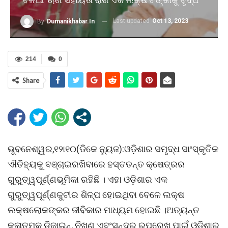
Last updated
Oct 13, 2023
By
Dumanikhabar.in
214
0
Share
ଭୁବନେଶ୍ୱର,୧୨ା୧୦(ଡିକେ ନୁ୍ୟଜ):ଓଡ଼ିଶାର ସମୃଦ୍ଧ ସାଂସ୍କୃତିକ
ଐତିହ୍ୟକୁ ବଞ୍ଚାଇରଖିବାରେ ହସ୍ତତନ୍ତ କ୍ଷେତ୍ରର
ଗୁରୁତ୍ୱପୂର୍ଣ୍ଣଭୂମିକା ରହିଛି । ଏହା ଓଡ଼ିଶାର ଏକ
ଗୁରୁତ୍ୱପୂର୍ଣ୍ଣକୁଟୀର ଶିଳ୍ପ ହୋଇଥିବା ବେଳେ ଲକ୍ଷ
ଲକ୍ଷଲୋକଙ୍କର ଜୀବିକାର ମାଧ୍ୟମ ହୋଇଛି ।ଅତ୍ୟନ୍ତ
କଳାତ୍ମକ ଡିଜାଇନ୍, ନିଖୁଣ ଏବଂସୁନ୍ଦର ରୂପରେଖ ପାଇଁ ଓଡ଼ିଶାର