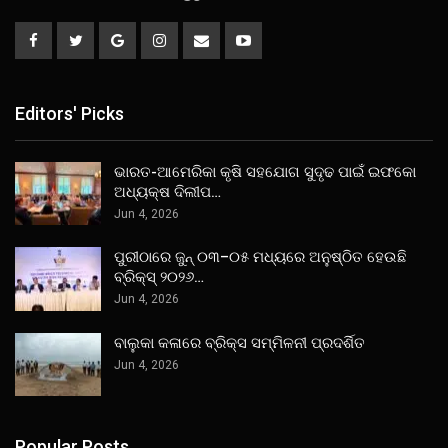
Editors' Picks
ଭାରତ-ଆମେରିକା କୃଷି ସହଯୋଗ ସୁଦୃଢ ପାଇଁ ଇଫକୋ
ଅଧ୍ୟକ୍ଷ ଦିଲୀପ…
Jun 4, 2026
ପୁରୀଠାରେ ଜୁନ୍ ୦୩–୦୫ ମଧ୍ୟରେ ଅନୁଷ୍ଠିତ ହେଉଛି
ବ୍ରିକ୍ସ୍ ୨୦୨୬…
Jun 4, 2026
ବାଲୁକା କଳାରେ ବ୍ରିକ୍ସ ସମ୍ମିଳନୀ ପ୍ରଦର୍ଶିତ
Jun 4, 2026
Popular Posts