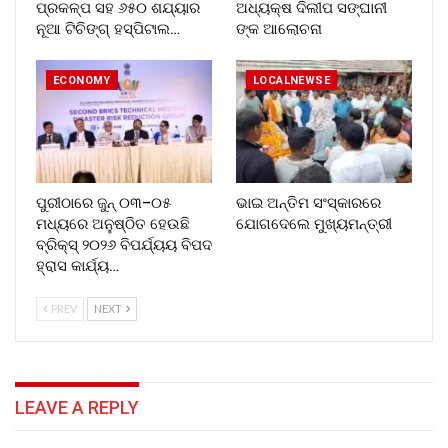
ପ୍ରକଳ୍ପ ସହ ୬୫୦ ଶଯ୍ୟାର
ଅଧ୍ୟକ୍ଷ ଦିଲୀପ ସଙ୍ଘାନୀ
ନୂଆ ଟିଚିଙ୍ଗ୍ ହସ୍ପିଟାଲ…
ଙ୍କ ଆଲୋଚନା
ECONOMY
LOCALNEWSE
ପୁରୀଠାରେ ଜୁନ୍ ୦୩–୦୫
ଭାଇ ଅନ୍ତିମ ସଂସ୍କାରରେ
ମଧ୍ୟରେ ଅନୁଷ୍ଠିତ ହେଉଛି
ଯୋଗଦେଲେ ମୁଖ୍ୟମନ୍ତ୍ରୀ
ବ୍ରିକ୍ସ୍ ୨୦୨୬ ବିପର୍ଯ୍ୟୟ ବିପଦ
ହ୍ରାସ କାର୍ଯ୍ୟ…
PREV
NEXT
LEAVE A REPLY