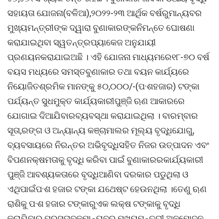
ସହାୟତା ଯୋଜନା(ବଳିଆ),୨୦୨୨-୨୩ ଆର୍ଥିକ ବର୍ଷରୁମାନ୍ୟବର
ମୁଖ୍ୟମନ୍ତ୍ରୀଙ୍କ ଦ୍ୱାରା ବୁଣାକାରଙ୍କନିମନ୍ତେ ଘୋଷଣା
କରାଯାଇଥିବା ସ୍ୱତନ୍ତ୍ରପ୍ୟାକେଜ ଅନୁଯାୟୀ
ପ୍ରଣୟନକରାଯାଇଅଛି । ଏହି ଯୋଜନା ମାଧ୍ୟମରେ୧୮-୭୦ ବର୍ଷ
ବୟସ ମଧ୍ୟରେ ସମସ୍ତବୁଣାକାର ତଥା ବୟନ କାର୍ଯ୍ୟରେ
ନିୟୋଜିତଶ୍ରମିକ ମାନଙ୍କୁ ୫୦,୦୦୦/-(ପ·ଶହଜାର) ଟଙ୍କା
ପର୍ଯ୍ୟନ୍ତ ସୁଧମୁକ୍ତ କାର୍ଯ୍ୟକାରୀପୁଞ୍ଜି ଋଣ ଆକାରରେ
ଯୋଗାଇ ଦିଆଯିବାରବ୍ୟବସ୍ଥା କରାଯାଇଥିଲା । ବାରମ୍ବାର
ସୂତା,ରଙ୍ଗ ଓ ଅନ୍ୟାନ୍ୟ କଞ୍ଚାମାଲର ମୂଲ୍ୟ ବୃଦ୍ଧିଯୋଗୁ,
ବ୍ୟବସାୟରେ ନିରନ୍ତର ଅଭିବୃଦ୍ଧିସହିତ ନିଜର ଉତ୍ପାଦନ ଏବଂ
ବିପଣନକ୍ଷମତାକୁ ବୃଦ୍ଧି କରିବା ପାଇଁ ବୁଣାକାରରକାର୍ଯ୍ୟକାରୀ
ପୁଞ୍ଜି ଆବଶ୍ୟକତାରେ ବୃଦ୍ଧିଆଣିବା ଦରକାର ପଡୁଥିଲା ଓ
ଏଥିପାଇଁପ·ଶ ହଜାର ଟଙ୍କା ଯଥେଷ୍ଟ ହେଉନଥିଲା ।ତେଣୁ ଋଣ
ରାଶିକୁ ପ·ଶ ହଜାର ଟଙ୍କାରୁଏକ ଲକ୍ଷ ଟଙ୍କାକୁ ବୃଦ୍ଧି
କରାଯିବାର ପ୍ରସ୍ତାବକୁମାନ୍ୟବର ମୁଖ୍ୟମନ୍ତ୍ରୀ ଅନୁମୋଦନ