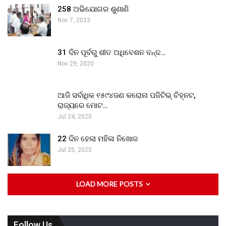
258 ଅଭିଯୋଗର ଶୁଣାଣି
Nov 7, 2023
31 ଦିନ ପୂର୍ବରୁ ଶୀତ ଅଧିବେଶନ ବନ୍ଦ…
Nov 29, 2020
ଆଜି ସର୍ବାଧିକ ୧୫୯୪ଜଣ କରୋନା ପଜିଟିଭ୍ ଚିହ୍ନଟ,
ରାଜ୍ୟରେ ମୋଟ…
Jul 24, 2020
22 ଦିନ ହେଲା ମହିଳା ନିଖୋଜ
Jul 25, 2025
LOAD MORE POSTS
Follow Us