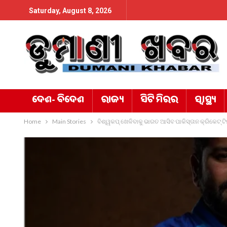
Saturday, August 8, 2026
ଦେଶ- ବିଦେଶ
ରାଜ୍ୟ
ସିଟି ମିରର
ସ୍ୱାସ୍ଥ୍ୟ
Home
Main Stories
ବିଶ୍ୱକପ୍ ଖେଳିବାକୁ ଭାରତ ଆସିବ ପାକିସ୍ତାନ କ୍ରିକେଟ୍ ଟି