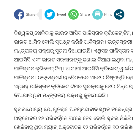
ବିଶ୍ୱକପ୍ ଖେଳିବାକୁ ଭାରତ ଆସିବ ପାକିସ୍ତାନ କ୍ରିକେଟ୍ ଟିମ୍।
ଭାରତ ଆସିବ ବୋଲି ସ୍ପଷ୍ଟ କରିଛି ପାକିସ୍ତାନ। ଉଚ୍ଚସ୍ତର
ମନ୍ତ୍ରାଳୟ ପକ୍ଷରୁ ସୂଚନା ଦିଆଯାଇଛି। ଏଥିସହ ପାକିସ୍ତାନ 
ଆଇସିସି ଏବଂ ଭାରତ ସରକାରଙ୍କୁ ଜଣାଇ ଦିଆଯାଇଥିବା ମନ୍ତ
ପାକିସ୍ତାନ କ୍ରିକେଟ୍ ଟିମ୍। ଆଗାମୀ ଆଇସିସି କ୍ରିକେଟ୍ ୱାର୍ଲ
ପାକିସ୍ତାନ। ଉଚ୍ଚସ୍ତରୀୟ ବୈଠକରେ ଏନେଇ ନିଷ୍ପତ୍ତି ହୋଇ
ଏଥିସହ ପାକିସ୍ତାନ କ୍ରିକେଟ ଟିମର ସୁରକ୍ଷାକୁ ନେଇ ଚିନ୍
ଦିଆଯାଇଥିବା ମନ୍ତ୍ରାଳୟ ପକ୍ଷରୁ କୁହାଯାଇଛି।
ସୂଚନାଯୋଗ୍ୟ ଯେ, ଗୁଜରାଟ ଅହମ୍ମଦାବାଦ ସ୍ଥିତ ନରେନ୍ଦ୍ର 
ଅକ୍ଟୋବର ୧୫ ପରିବର୍ତ୍ତେ ୧୪ରେ ହେବ ବୋଲି ସୂଚନା ମିଳିଛି।
ଖେଳିବାକୁ ଥିବା ମ୍ୟାଚ୍ ଅକ୍ଟୋବର ୧୨ ପରିବର୍ତ୍ତେ ୧୦ ତା