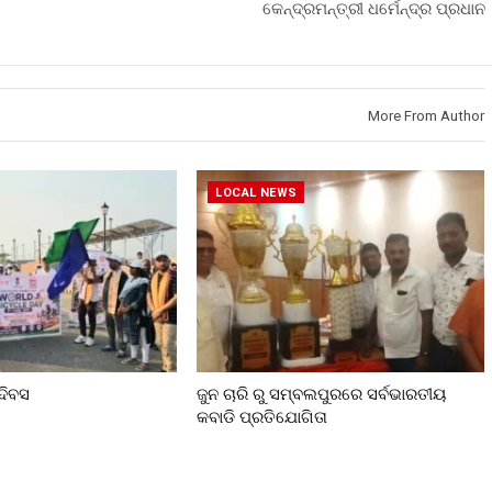
କେନ୍ଦ୍ରମନ୍ତ୍ରୀ ଧର୍ମେନ୍ଦ୍ର ପ୍ରଧାନ
More From Author
LOCAL NEWS
ଦିବସ
ଜୁନ ଚାରି ରୁ ସମ୍ବଲପୁରରେ ସର୍ବଭାରତୀୟ
କବାଡି ପ୍ରତିଯୋଗିତା