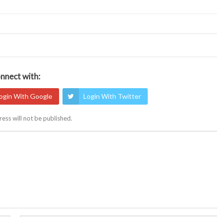
nnect with:
ogin With Google
Login With Twitter
ess will not be published.