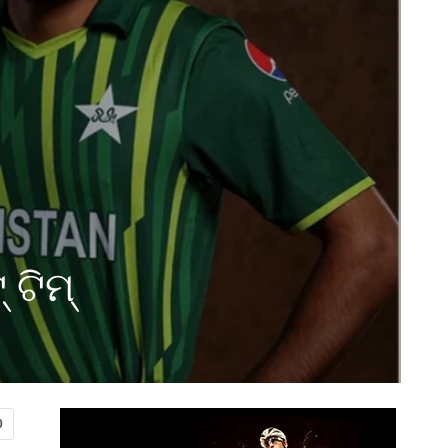
 ଟିମ୍
0