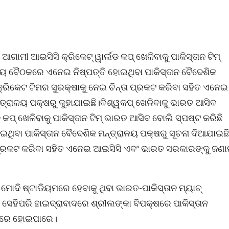
 ଆଗାମୀ ଆଇସିସି କ୍ରିକେଟ୍ ୱାର୍ଲଡ କପ୍ ଖେଳିବାକୁ ପାକିସ୍ତାନ ଟିମ୍
ୀୟ ବୈଠକରେ ଏନେଇ ନିଷ୍ପତ୍ତି ହୋଇଥିବା ପାକିସ୍ତାନ ବୈଦେଶିକ
କ୍ରିକେଟ ଟିମର ସୁରକ୍ଷାକୁ ନେଇ ଚିନ୍ତା ପ୍ରକଟ କରିବା ସହିତ ଏନେଇ
୍ରାଳୟ ପକ୍ଷରୁ କୁହାଯାଇଛି।ବିଶ୍ୱକପ୍ ଖେଳିବାକୁ ଭାରତ ଆସିବ
ଡ କପ୍ ଖେଳିବାକୁ ପାକିସ୍ତାନ ଟିମ୍ ଭାରତ ଆସିବ ବୋଲି ସ୍ପଷ୍ଟ କରିଛି
ଥିବା ପାକିସ୍ତାନ ବୈଦେଶିକ ମନ୍ତ୍ରାଳୟ ପକ୍ଷରୁ ସୂଚନା ଦିଆଯାଇଛି
ତା ପ୍ରକଟ କରିବା ସହିତ ଏନେଇ ଆଇସିସି ଏବଂ ଭାରତ ସରକାରଙ୍କୁ ଜଣ
ମୋଦି ଷ୍ଟାଡିୟମରେ ହେବାକୁ ଥିବା ଭାରତ-ପାକିସ୍ତାନ ମ୍ୟାଚ୍
 ସେହିପରି ହାଇଦ୍ରାବାଦରେ ଶ୍ରୀଲଙ୍କା ବିପକ୍ଷରେ ପାକିସ୍ତାନ
ରିଖରେ ହୋଇପାରେ।