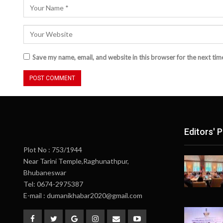
Save my name, email, and website in this browser for the next ti
Editors' P
Plot No : 753/1944
Near Tarini Temple,Raghunathpur,
Bhubaneswar
Tel: 0674-2975387
E-mail : dumanikhabar2020@gmail.com