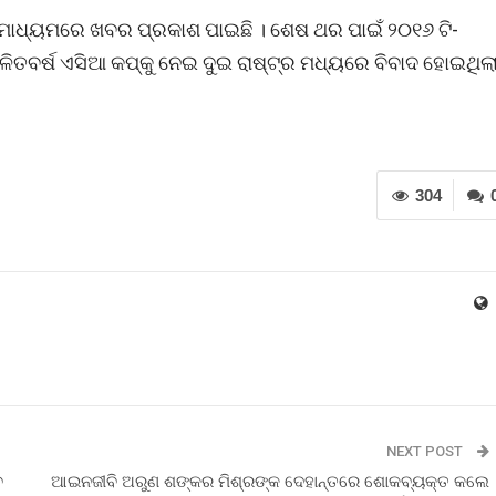
 ଗଣମାଧ୍ୟମରେ ଖବର ପ୍ରକାଶ ପାଇଛି । ଶେଷ ଥର ପାଇଁ ୨୦୧୬ ଟି-
ଚଳିତବର୍ଷ ଏସିଆ କପ୍‌କୁ ନେଇ ଦୁଇ ରାଷ୍ଟ୍ର ମଧ୍ୟରେ ବିବାଦ ହୋଇଥିଲ
304
NEXT POST
ବ
ଆଇନଜୀବି ଅରୁଣ ଶଙ୍କର ମିଶ୍ରଙ୍କ ଦେହାନ୍ତରେ ଶୋକବ୍ୟକ୍ତ କଲେ