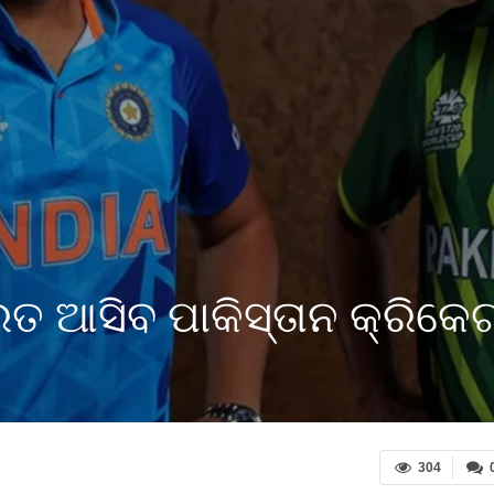
ତ ଆସିବ ପାକିସ୍ତାନ କ୍ରିକେଟ୍
304