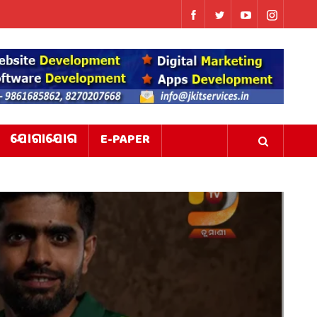
ଯୋଗାଯୋଗ
E-PAPER