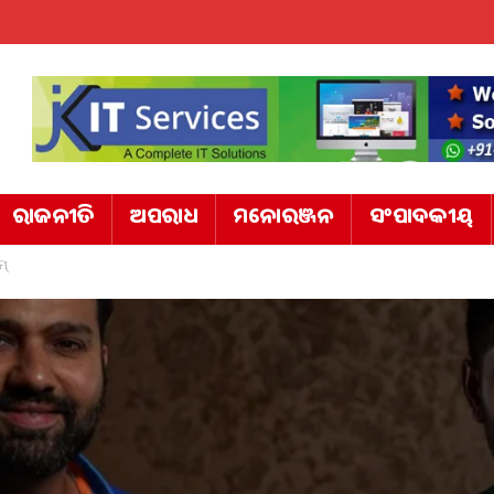
ରାଜନୀତି
ଅପରାଧ
ମନୋରଞ୍ଜନ
ସଂପାଦକୀୟ
ମ୍