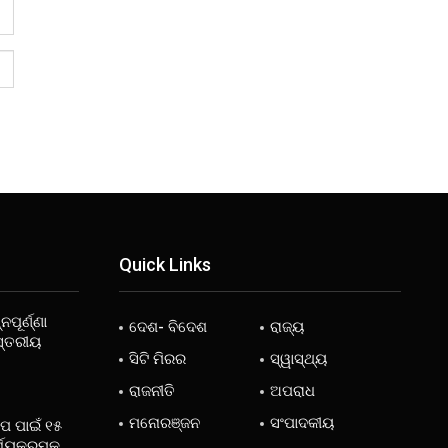
Quick Links
ନପୂର୍ଣ୍ଣା
ଦେଶ- ବିଦେଶ
ରାଜ୍ୟ
ସ୍ତରୀୟ
ସିଟି ମିରର
ସ୍ୱାସ୍ଥ୍ୟ
ରାଜନୀତି
ଅପରାଧ
ମନୋରଞ୍ଜନ
ସଂପାଦକୀୟ
ୋପ ପାଇଁ ୧୫
୍ଯ୍ୟକ୍ରମକୁ