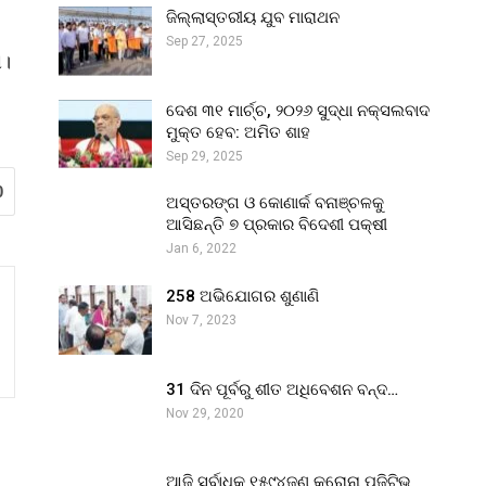
ଜିଲ୍ଲାସ୍ତରୀୟ ଯୁବ ମାରାଥନ
Sep 27, 2025
ା।
ଦେଶ ୩୧ ମାର୍ଚ୍ଚ, ୨୦୨୬ ସୁଦ୍ଧା ନକ୍ସଲବାଦ
ମୁକ୍ତ ହେବ: ଅମିତ ଶାହ
Sep 29, 2025
0
ଅସ୍ତରଙ୍ଗ ଓ କୋଣାର୍କ ବନାଞ୍ଚଳକୁ
ଆସିଛନ୍ତି ୭ ପ୍ରକାର ବିଦେଶୀ ପକ୍ଷୀ
Jan 6, 2022
258 ଅଭିଯୋଗର ଶୁଣାଣି
Nov 7, 2023
31 ଦିନ ପୂର୍ବରୁ ଶୀତ ଅଧିବେଶନ ବନ୍ଦ…
Nov 29, 2020
ଆଜି ସର୍ବାଧିକ ୧୫୯୪ଜଣ କରୋନା ପଜିଟିଭ୍