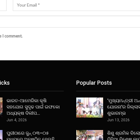
me I comment.
icks
Popular Posts
ଭାରତ-ଆମେରିକା କୃଷି
‘ମୁଖ୍ୟମନ୍ତ୍ରୀ ଅନ୍
ସହଯୋଗ ସୁଦୃଢ ପାଇଁ ଇଫକୋ
ଯୋଜନା’ର ଜିଲ୍ଲା
ଅଧ୍ୟକ୍ଷ ଦିଲୀପ…
ଶୁଭାରମ୍ଭ
Jun 4, 2026
Jun 13, 2026
ପୁରୀଠାରେ ଜୁନ୍ ୦୩–୦୫
ଶିଶୁ ଶ୍ରମିକ ବିଲ
ମଧ୍ୟରେ ଅନୁଷ୍ଠିତ ହେଉଛି
ଦିନିଆ ବିଶେଷ କାର