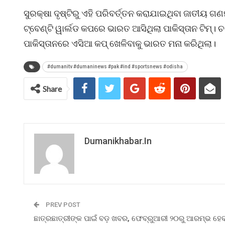
ସୁରକ୍ଷା ଦୃଷ୍ଟିରୁ ଏହି ପରିବର୍ତ୍ତନ କରାଯାଇଥିବା ଜାତୀୟ
ଟ୍ବେଣ୍ଟି ୱାର୍ଲଡ କପରେ ଭାରତ ଆସିଥିଲା ପାକିସ୍ତାନ ଟିମ୍। 
ପାକିସ୍ତାନରେ ଏସିଆ କପ୍ ଖେଳିବାକୁ ଭାରତ ମନା କରିଥିଲା।
#dumanitv #dumaninews #pak #ind #sportsnews #odisha
Share
Dumanikhabar.in
PREV POST
ଛାତ୍ରଛାତ୍ରୀଙ୍କ ପାଇଁ ବଡ଼ ଖବର, ଫେବ୍ରୁଆରୀ ୨୦ରୁ ଆରମ୍ଭ ହେ