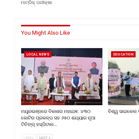
ମାଟ୍ରିକ୍ ପରୀକ୍ଷା
You Might Also Like
LOCAL NEWS
EDUCATION
ମୟୂରଭଞ୍ଜରେ ବିକାଶର ମହାଯଜ୍ଞ: ୪୩୦
ବିଶ୍ୱ ସାଇକେଲ 
କୋଟିର ପ୍ରକଳ୍ପ ସହ ୬୫୦ ଶଯ୍ୟାର ନୂଆ
ଟିଚିଙ୍ଗ୍ ହସ୍ପିଟାଲ…
PREV
NEXT