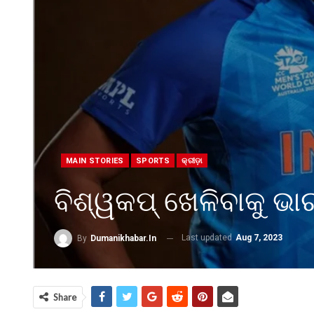
MAIN STORIES
SPORTS
କ୍ରୀଡ଼ା
ବିଶ୍ୱକପ୍ ଖେଳିବାକୁ ଭାର
Last updated
Aug 7, 2023
By
Dumanikhabar.in
Share