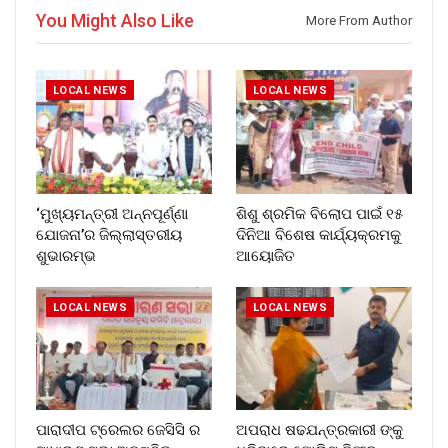
You Might Also Like
More From Author
LOCAL NEWS
LOCAL NEWS
‘ମୁଖ୍ୟମନ୍ତ୍ରୀ ଅନ୍ନପୂର୍ଣ୍ଣା
ଶିଶୁ ଶ୍ରମିକ ବିଲୋପ ପାଇଁ ୧୫
ଯୋଜନା’ର ଜିଲ୍ଲାସ୍ତରୀୟ
ଦିନିଆ ବିଶେଷ କାର୍ଯ୍ୟକ୍ରମକୁ
ଶୁଭାରମ୍ଭ
ଆୟୋଜିତ
LOCAL NEWS
LOCAL NEWS
ପାରାଦୀପ ଟ୍ରେଲର ଜେସିସି ର
ଅପରାଧ ଷଢଯନ୍ତ୍ରକାରୀ ଙ୍କୁ