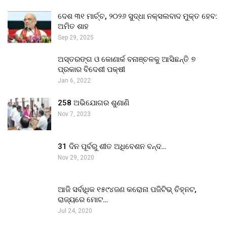
ଦେଶ ୩୧ ମାର୍ଚ୍ଚ, ୨୦୨୬ ସୁଦ୍ଧା ନକ୍ସଲବାଦ ମୁକ୍ତ ହେବ:
ଅମିତ ଶାହ
Sep 29, 2025
ଅସ୍ତରଙ୍ଗ ଓ କୋଣାର୍କ ବନାଞ୍ଚଳକୁ ଆସିଛନ୍ତି ୭
ପ୍ରକାର ବିଦେଶୀ ପକ୍ଷୀ
Jan 6, 2022
258 ଅଭିଯୋଗର ଶୁଣାଣି
Nov 7, 2023
31 ଦିନ ପୂର୍ବରୁ ଶୀତ ଅଧିବେଶନ ବନ୍ଦ…
Nov 29, 2020
ଆଜି ସର୍ବାଧିକ ୧୫୯୪ଜଣ କରୋନା ପଜିଟିଭ୍ ଚିହ୍ନଟ,
ରାଜ୍ୟରେ ମୋଟ…
Jul 24, 2020