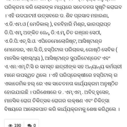
ପରିକ୍ରମା କରି ଲୋକଙ୍କ ମଧ୍ୟରେ ସଚେତନତା ସୃଷ୍ଟି କରାଇବ
। ଏହି ଉଦଘାଟନୀ ଉତ୍ସବରେ ଡ. ଶିବ ପ୍ରସାଦ ମହାରଣା,
ଏ.ଡି.ଏମ.ଓ ( ମେଡିକାଲ୍ ), ବନବିହାରି ମିଶ୍ର, ଭାରପ୍ରାପ୍ତ
ଡି.ପି.ଏମ୍, ଅଙ୍କିତ ଜେନ୍, ଡି.ଏ.ମ୍, ଚିତ ରଞ୍ଜନ ସେଠୀ,
ଏ.ଡି.ପି.ଏଚ୍.ସି.ଓ. ଏପିଡେମୋଲୋଜିଷ୍ଟ, ଆସିଷ୍ଟାଣ୍ଡ
ମେନେଜର, ଏନ.ସି.ଡି, ହସ୍ପିଟାଲ ପରିଚାଳକ, ଗୋଷ୍ଠି ସେବିକ (
ମାନସିକ ସ୍ଵାସ୍ଥ୍ୟ ), ଆସିଷ୍ଟାଣ୍ଡ ସୁପରିଟେଣ୍ଡେଟ ଏବଂ
ଏ.ଏନ.ଏମ୍.ଟି.ସି ର ସମସ୍ତ ଛାତ୍ରୀଙ୍କ ସହ ଅନ୍ୟାନ୍ୟ କର୍ମଚାରୀ
ମାନେ ଉପସ୍ଥିତ ଥିଲେ । ଏହି ପରିପ୍ରେକ୍ଷୀରେ ହସ୍ପିଟାଲ୍ ର
ଏକାଡେମିକ ହଲ୍ ରେ ଏକ ସଚେତନତା କାର୍ଯ୍ୟକ୍ରମ ଅନୁଷ୍ଠିତ
ହୋଇଯାଇଛି । ପରିଶେଷରେ ଡ . ଏମ୍.ଏମ୍ . ଅବିଦ୍ ହୁସେନ,
ମାନସିକ ରୋଗ ଚିକିତ୍ସକ ରୋଗର ଲକ୍ଷଣ ଏବଂ ଚିକିତ୍ସା
ବିଷୟରେ ଆଲୋକପାତ କରି କାର୍ଯ୍ୟକ୍ରମକୁ ଶେଷ କରିଥିଲେ ।
190
0