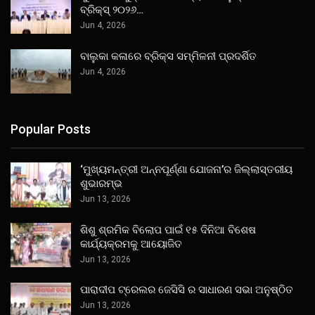
ବ୍ରିକ୍ସ୍ ୨୦୨୬…
Jun 4, 2026
ବାଲୁକା କଳାରେ ବ୍ରିକ୍ସ ସମ୍ମିଳନୀ ପ୍ରଦର୍ଶିତ
Jun 4, 2026
Popular Posts
‘ମୁଖ୍ୟମନ୍ତ୍ରୀ ଅନ୍ନପୂର୍ଣ୍ଣା ଯୋଜନା’ର ଜିଲ୍ଲାସ୍ତରୀୟ
ଶୁଭାରମ୍ଭ
Jun 13, 2026
ଶିଶୁ ଶ୍ରମିକ ବିଲୋପ ପାଇଁ ୧୫ ଦିନିଆ ବିଶେଷ
କାର୍ଯ୍ୟକ୍ରମକୁ ଆୟୋଜିତ
Jun 13, 2026
ପାରାଦୀପ ଟ୍ରେଲର ଜେସିସି ର ସାଧାରଣ ସଭା ଅନୁଷ୍ଠିତ
Jun 13, 2026