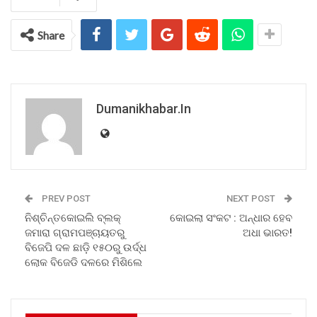
Share
Dumanikhabar.in
PREV POST
NEXT POST
ନିଶ୍ଚିନ୍ତକୋଇଲି ବ୍ଲକ୍
କୋଇଲା ସଂକଟ : ଅନ୍ଧାର ହେବ
ଜମାରା ଗ୍ରାମପଞ୍ଚାୟତରୁ
ଅଧା ଭାରତ!
ବିଜେପି ଦଳ ଛାଡ଼ି ୧୫୦ରୁ ଉର୍ଦ୍ଧ
ଲୋକ ବିଜେଡି ଦଳରେ ମିଶିଲେ