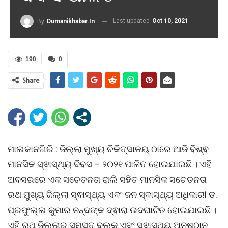
Last updated
Oct 10, 2021
By
Dumanikhabar.in
190
0
Share
ମାଲକାନଗିରି : ଜିଲ୍ଲା ମୁଖ୍ୟ ଚିକିତ୍ସାଳୟ ଠାରେ ଆଜି ବିଶ୍ଵ
ମାନସିକ ସ୍ଵାସ୍ଥ୍ୟ ଦିବସ – ୨୦୨୧ ପାଳିତ ହୋଇଯାଇଛି । ଏହି
ଅବସରରେ ଏକ ସଚେତନତା ରାଲି ସହିତ ମାନସିକ ସଚେତନତା
ରଥ ମୁଖ୍ୟ ଜିଲ୍ଲା ସ୍ଵାସ୍ଥ୍ୟ ଏବଂ ଜନ ସ୍ବାସ୍ଥ୍ୟ ଅଧିକାରୀ ଡ.
ପ୍ରଫୁଲ୍ଲ କୁମାର ନନ୍ଦଙ୍କ ଦ୍ଵାରା ଉଦଘାଟିତ ହୋଇଯାଇଛି ।
ଏହି ରଥ ଜିଲ୍ଲାର ସମସ୍ତ ବ୍ଲକ୍ ଏବଂ ସ୍ଵାସ୍ଥ୍ୟ ଅନୁଷ୍ଠାନ