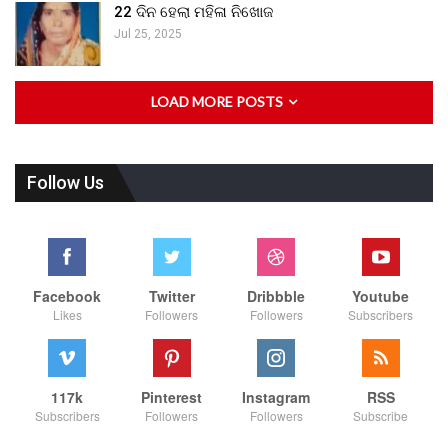
22 ଦିନ ହେଲା ମହିଳା ନିଖୋଜ
Jul 25, 2025
LOAD MORE POSTS
Follow Us
Facebook
Twitter
Dribbble
Youtube
Likes
Followers
Followers
Subscribers
117k
Pinterest
Instagram
RSS
Subscribers
Followers
Followers
Subscribe