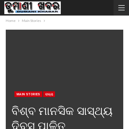
Home
Main Stories
MAIN STORIES
ରାଜ୍ୟ
ବିଶ୍ବ ମାନସିକ ସାସ୍ଥ୍ୟ
ଦିବସ ପାଳିତ