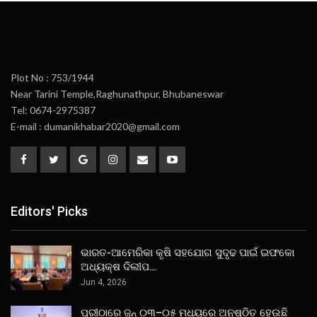
Plot No : 753/1944
Near Tarini Temple,Raghunathpur, Bhubaneswar
Tel: 0674-2975387
E-mail : dumanikhabar2020@gmail.com
Editors' Picks
ଭାରତ-ଆମେରିକା କୃଷି ସହଯୋଗ ସୁଦୃଢ ପାଇଁ ଇଫକୋ
ଅଧ୍ୟକ୍ଷ ଦିଲୀପ…
Jun 4, 2026
ପୁରୀଠାରେ ଜୁନ୍ ୦୩–୦୫ ମଧ୍ୟରେ ଅନୁଷ୍ଠିତ ହେଉଛି