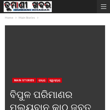
Home
Main Stories
MAIN STORIES
ରାଜ୍ୟ
ସ୍ୱାସ୍ଥ୍ୟ
ବିପୁଳ ପରିମାଣର
ମୂଲ୍ୟବାନ କାଠ ଜବତ