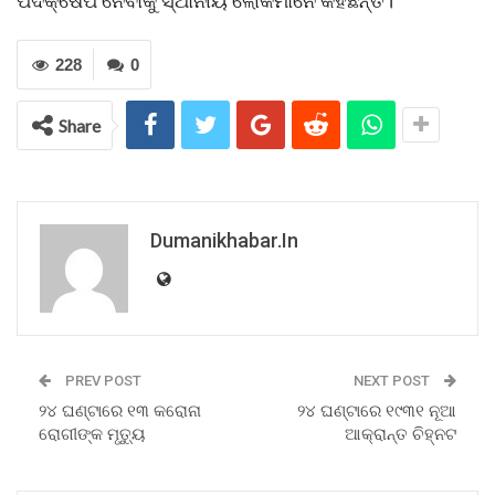
ପଦକ୍ଷେପ ନେବାକୁ ସ୍ଥାନୀୟ ଲୋକମାନେ କହିଛନ୍ତି।
228
0
Share
Dumanikhabar.in
PREV POST
NEXT POST
୨୪ ଘଣ୍ଟାରେ ୧୩ କରୋନା
୨୪ ଘଣ୍ଟାରେ ୧୯୩୧ ନୂଆ
ରୋଗୀଙ୍କ ମୃତ୍ୟୁ
ଆକ୍ରାନ୍ତ ଚିହ୍ନଟ