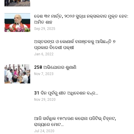
ଦେଶ ୩୧ ମାର୍ଚ୍ଚ, ୨୦୨୬ ସୁଦ୍ଧା ନକ୍ସଲବାଦ ମୁକ୍ତ ହେବ:
ଅମିତ ଶାହ
Sep 29, 2025
ଅସ୍ତରଙ୍ଗ ଓ କୋଣାର୍କ ବନାଞ୍ଚଳକୁ ଆସିଛନ୍ତି ୭
ପ୍ରକାର ବିଦେଶୀ ପକ୍ଷୀ
Jan 6, 2022
258 ଅଭିଯୋଗର ଶୁଣାଣି
Nov 7, 2023
31 ଦିନ ପୂର୍ବରୁ ଶୀତ ଅଧିବେଶନ ବନ୍ଦ…
Nov 29, 2020
ଆଜି ସର୍ବାଧିକ ୧୫୯୪ଜଣ କରୋନା ପଜିଟିଭ୍ ଚିହ୍ନଟ,
ରାଜ୍ୟରେ ମୋଟ…
Jul 24, 2020