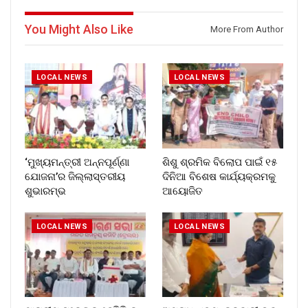
You Might Also Like
More From Author
LOCAL NEWS
LOCAL NEWS
‘ମୁଖ୍ୟମନ୍ତ୍ରୀ ଅନ୍ନପୂର୍ଣ୍ଣା
ଶିଶୁ ଶ୍ରମିକ ବିଲୋପ ପାଇଁ ୧୫
ଯୋଜନା’ର ଜିଲ୍ଲାସ୍ତରୀୟ
ଦିନିଆ ବିଶେଷ କାର୍ଯ୍ୟକ୍ରମକୁ
ଶୁଭାରମ୍ଭ
ଆୟୋଜିତ
LOCAL NEWS
LOCAL NEWS