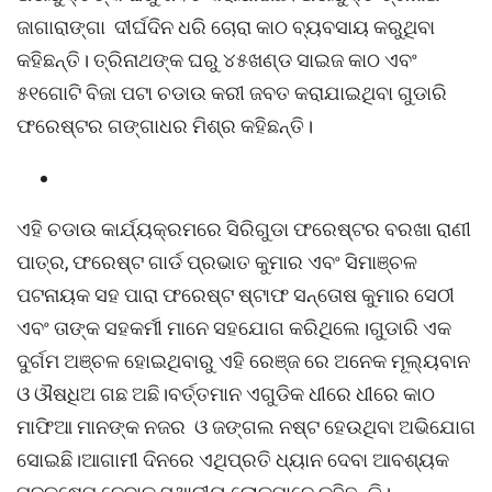
ଜାଗାରାଙ୍ଗା ଦୀର୍ଘଦିନ ଧରି ଚୋରା କାଠ ବ୍ୟବସାୟ କରୁଥିବା
କହିଛନ୍ତି। ତ୍ରିନାଥଙ୍କ ଘରୁ ୪୫ଖଣ୍ଡ ସାଇଜ କାଠ ଏବଂ
୫୧ଗୋଟି ବିଜା ପଟା ଚଡାଉ କରୀ ଜବତ କରାଯାଇଥିବା ଗୁଡାରି
ଫରେଷ୍ଟର ଗଙ୍ଗାଧର ମିଶ୍ର କହିଛନ୍ତି।
ଏହି ଚଡାଉ କାର୍ଯ୍ୟକ୍ରମରେ ସିରିଗୁଡା ଫରେଷ୍ଟର ବରଖା ରାଣୀ
ପାତ୍ର, ଫରେଷ୍ଟ ଗାର୍ଡ ପ୍ରଭାତ କୁମାର ଏବଂ ସିମାଞ୍ଚଳ
ପଟନାୟକ ସହ ପାରା ଫରେଷ୍ଟ ଷ୍ଟାଫ ସନ୍ତୋଷ କୁମାର ସେଠୀ
ଏବଂ ତାଙ୍କ ସହକର୍ମୀ ମାନେ ସହଯୋଗ କରିଥିଲେ।ଗୁଡାରି ଏକ
ଦୁର୍ଗମ ଅଞ୍ଚଳ ହୋଇଥିବାରୁ ଏହି ରେଞ୍ଜ ରେ ଅନେକ ମୂଲ୍ୟବାନ
ଓ ଔଷଧିଅ ଗଛ ଅଛି।ବର୍ତ୍ତମାନ ଏଗୁଡିକ ଧୀରେ ଧୀରେ କାଠ
ମାଫିଆ ମାନଙ୍କ ନଜର ଓ ଜଙ୍ଗଲ ନଷ୍ଟ ହେଉଥିବା ଅଭିଯୋଗ
ସୋଇଛି।ଆଗାମୀ ଦିନରେ ଏଥିପ୍ରତି ଧ୍ୟାନ ଦେବା ଆବଶ୍ୟକ