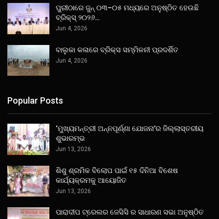
ପୁରୀଠାରେ ଜୁନ୍ ୦୩–୦୫ ମଧ୍ୟରେ ଅନୁଷ୍ଠିତ ହେଉଛି
ବ୍ରିକ୍ସ୍ ୨୦୨୬…
Jun 4, 2026
ବାଲୁକା କଳାରେ ବ୍ରିକ୍ସ ସମ୍ମିଳନୀ ପ୍ରଦର୍ଶିତ
Jun 4, 2026
Popular Posts
‘ମୁଖ୍ୟମନ୍ତ୍ରୀ ଅନ୍ନପୂର୍ଣ୍ଣା ଯୋଜନା’ର ଜିଲ୍ଲାସ୍ତରୀୟ
ଶୁଭାରମ୍ଭ
Jun 13, 2026
ଶିଶୁ ଶ୍ରମିକ ବିଲୋପ ପାଇଁ ୧୫ ଦିନିଆ ବିଶେଷ
କାର୍ଯ୍ୟକ୍ରମକୁ ଆୟୋଜିତ
Jun 13, 2026
ପାରାଦୀପ ଟ୍ରେଲର ଜେସିସି ର ସାଧାରଣ ସଭା ଅନୁଷ୍ଠିତ