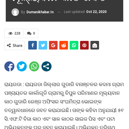
Last updated
Oct 22, 2020
By
Dumanikhabar.in
228
0
Share
ରାୟଗଡା : ରାୟଗଡା ଜିଲ୍ଲାର ଗୁଡାରି ବନାଞ୍ଚଳର କଦମା ଗ୍ରାମ
ପଞ୍ଚାୟତର କାର୍ଲାଗୂଡି ଗ୍ରାମରୁ ବିପୁଳ ପରିମାଣର ମୂଲ୍ୟବାନ
କାଠ ଗୁଡାରି ରେଞ୍ଜ ଅଫିସର ସଂଘମିତ୍ରା ଭୋଇଙ୍କ
ତତ୍ୱାବଧାନରେ ଜବତ କରାଯାଇଛି। ତାଙ୍କ କହିବା ଅନୁଯାୟୀ ୫୧
ସି.ଏଫ.ଟି ବିଜା କାଠ ଏବଂ ସାଳ କାଠର ସାଇଜ ପିସ ଏବଂ ପଟା
ଅଭିଯୁକ୍ତଙ୍କ ଘରୁ ଜବତ କରାଯାଇଛି। ଅଭିଯୁକ୍ତ ତ୍ରିନାଥ