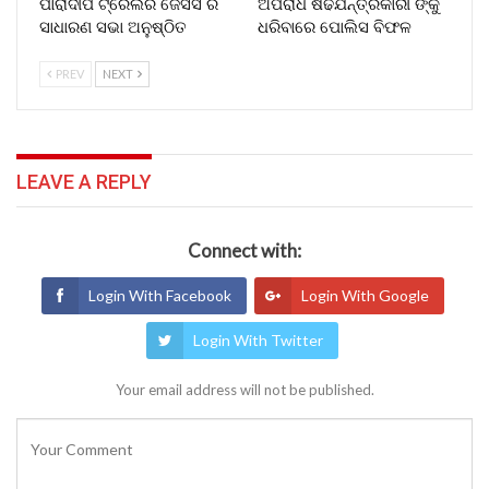
ପାରାଦୀପ ଟ୍ରେଲର ଜେସିସି ର
ଅପରାଧ ଷଢଯନ୍ତ୍ରକାରୀ ଙ୍କୁ
ସାଧାରଣ ସଭା ଅନୁଷ୍ଠିତ
ଧରିବାରେ ପୋଲିସ ବିଫଳ
PREV
NEXT
LEAVE A REPLY
Connect with:
Login With Facebook
Login With Google
Login With Twitter
Your email address will not be published.