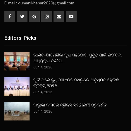
E-mail : dumanikhabar2020@gmail.com
Editors' Picks
ଭାରତ-ଆମେରିକା କୃଷି ସହଯୋଗ ସୁଦୃଢ ପାଇଁ ଇଫକୋ
ଅଧ୍ୟକ୍ଷ ଦିଲୀପ…
Jun 4, 2026
ପୁରୀଠାରେ ଜୁନ୍ ୦୩–୦୫ ମଧ୍ୟରେ ଅନୁଷ୍ଠିତ ହେଉଛି
ବ୍ରିକ୍ସ୍ ୨୦୨୬…
Jun 4, 2026
ବାଲୁକା କଳାରେ ବ୍ରିକ୍ସ ସମ୍ମିଳନୀ ପ୍ରଦର୍ଶିତ
Jun 4, 2026