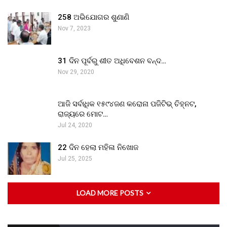
258 ଅଭିଯୋଗର ଶୁଣାଣି
Nov 7, 2023
31 ଦିନ ପୂର୍ବରୁ ଶୀତ ଅଧିବେଶନ ବନ୍ଦ…
Nov 29, 2020
ଆଜି ସର୍ବାଧିକ ୧୫୯୪ଜଣ କରୋନା ପଜିଟିଭ୍ ଚିହ୍ନଟ,
ରାଜ୍ୟରେ ମୋଟ…
Jul 24, 2020
22 ଦିନ ହେଲା ମହିଳା ନିଖୋଜ
Jul 25, 2025
LOAD MORE POSTS