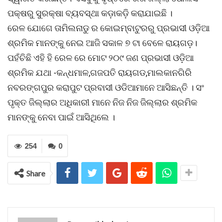
ପକ୍ଷରୁ ସୁରକ୍ଷା ବ୍ୟବସ୍ଥା କଡ଼ାକଡ଼ି କରାଯାଇଛି ।
ରେଳ ଯୋଗେ ତାମିଲନାଡୁ ର କୋଇମ୍ବାଟୁରରୁ ପ୍ରଭାସୀ ଓଡ଼ିଆ
ଶ୍ରମିକ ମାନଙ୍କୁ ନେଇ ଆଜି ସକାଳ ୭ ଟା ବେଳେ ରାୟଗଡ଼।
ପହଁଚିଛି ଏହି ହି ରେଳ ରେ ମୋଟ ୨୦୯ ଜଣ ପ୍ରଭାସୀ ଓଡ଼ିଆ
ଶ୍ରମିକ ଯଥା -କନ୍ଧମାଳ,ଗଜପତି ରାୟଗଡ,ମାଲକାନଗିରି
ନବରଙ୍ଗପୁର କରାପୁଟ ପ୍ରବାସୀ ଓଡିଆମାନେ ଆସିଛନ୍ତି । ସଂ
ପୃକ୍ତ ଜିଲ୍ଲାର ଅଧିକାରୀ ମାନେ ନିଜ ନିଜ ଜିଲ୍ଲାର ଶ୍ରମିକ
ମାନଙ୍କୁ ନେବା ପାଇଁ ଆସିଥିଲେ ।
254
0
Share