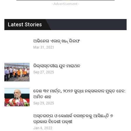
- Advertisement -
Latest Stories
ଅଭିନେତା ଏଜାଜ୍ ଖାନ୍ ଗିରଫ
Mar 31, 2021
ଜିଲ୍ଲାସ୍ତରୀୟ ଯୁବ ମାରାଥନ
Sep 27, 2025
ଦେଶ ୩୧ ମାର୍ଚ୍ଚ, ୨୦୨୬ ସୁଦ୍ଧା ନକ୍ସଲବାଦ ମୁକ୍ତ ହେବ:
ଅମିତ ଶାହ
Sep 29, 2025
ଅସ୍ତରଙ୍ଗ ଓ କୋଣାର୍କ ବନାଞ୍ଚଳକୁ ଆସିଛନ୍ତି ୭
ପ୍ରକାର ବିଦେଶୀ ପକ୍ଷୀ
Jan 6, 2022