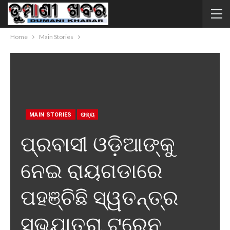
Home
Main Stories
MAIN STORIES
ରାଜ୍ୟ
ପ୍ରବାସୀ ଓଡ଼ିଆଙ୍କୁ
ନେଇ ରାୟଗଡାରେ
ପହଞ୍ଚିଛି ସ୍ୱତନ୍ତ୍ର
ସୁଭଯାତ୍ରା ଟ୍ରେନ