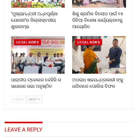
‘ମୁଖ୍ୟମନ୍ତ୍ରୀ ଅନ୍ନପୂର୍ଣ୍ଣା
ଶିଶୁ ଶ୍ରମିକ ବିଲୋପ ପାଇଁ ୧୫
ଯୋଜନା’ର ଜିଲ୍ଲାସ୍ତରୀୟ
ଦିନିଆ ବିଶେଷ କାର୍ଯ୍ୟକ୍ରମକୁ
ଶୁଭାରମ୍ଭ
ଆୟୋଜିତ
LOCAL NEWS
LOCAL NEWS
ପାରାଦୀପ ଟ୍ରେଲର ଜେସିସି ର
ଅପରାଧ ଷଢଯନ୍ତ୍ରକାରୀ ଙ୍କୁ
ସାଧାରଣ ସଭା ଅନୁଷ୍ଠିତ
ଧରିବାରେ ପୋଲିସ ବିଫଳ
PREV
NEXT
LEAVE A REPLY