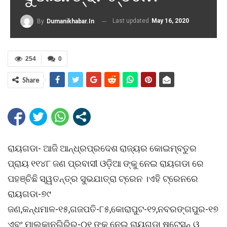
Last updated
May 16, 2020
By
Dumanikhabar.in
254
0
Share
ରାୟଗଡା- ଆଜି ଆନ୍ଧ୍ରପ୍ରଦେଶ ରାଜ୍ୟର କୋଇମ୍ବତୁର
ପ୍ରାୟ ୧୧୪୮ ଜଣ ପ୍ରବାସୀ ଓଡ଼ିଆ ଙ୍କୁ ନେଇ ରାୟଗଡା ରେ
ପହଞ୍ଚିଛି ସ୍ୱତନ୍ତ୍ର ସୁଭଯାତ୍ରା ଟ୍ରେନ ।ଏହି ଟ୍ରେନରେ
ରାୟଗଡା-୭୯
ଜଣ,କନ୍ଧମାଳ-୧୫,ଗଜପତି-୮୫,କୋରାପୁଟ-୧୨,ନବରଙ୍ଗପୁର-୧୭
ଏବଂ ମାଲକାନଗିରିର-୦୧ ଙ୍କୁ ନେଇ ରାୟଗଡା ଷ୍ଟେସନ୍ ଓ