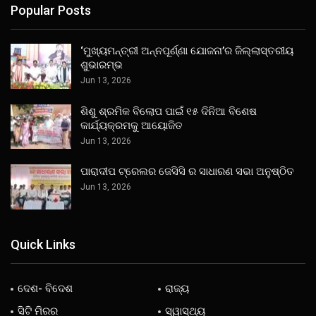
Popular Posts
‘ମୁଖ୍ୟମନ୍ତ୍ରୀ ଅନ୍ନପୂର୍ଣ୍ଣା ଯୋଜନା’ର ଜିଲ୍ଲାସ୍ତରୀୟ
ଶୁଭାରମ୍ଭ
Jun 13, 2026
ଶିଶୁ ଶ୍ରମିକ ବିଲୋପ ପାଇଁ ୧୫ ଦିନିଆ ବିଶେଷ
କାର୍ଯ୍ୟକ୍ରମକୁ ଆୟୋଜିତ
Jun 13, 2026
ପାରାଦୀପ ଟ୍ରେଲର ଜେସିସି ର ସାଧାରଣ ସଭା ଅନୁଷ୍ଠିତ
Jun 13, 2026
Quick Links
ଦେଶ- ବିଦେଶ
ରାଜ୍ୟ
ସିଟି ମିରର
ସ୍ୱାସ୍ଥ୍ୟ