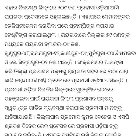
ଏହାର ନିକଟସ୍ଥ ଜିଲ୍ଲାର ୨୦୯ ଜଣ ପ୍ରବାସୀ ଓଡ଼ିଆ ଆସି
ରାୟଗଡା ଷ୍ଟେସନରେ ଓହ୍ଲାଇଛନ୍ତି । ଏହାପରେ ସେମାନଙ୍କର
ରେଜିଷ୍ଟ୍ରେସନ କରାଯିବା ପରେ ଷ୍ଟାମ୍ପିଙ୍ଗ କରାଯାଇ
ଟେଷ୍ଟିଙ୍ଗ କରାଯାଇଥିଲା । ରାୟଗଡାରେ ଜିଲ୍ଲାର ୭୯ ଜଣଙ୍କ
ମଧ୍ୟରେ ରାୟଗଡା ବ୍ଲକର-୦୯ ଜଣ,
ଗୁଣୁପୁର-୪୮,ରାମନାଗୁଡା-୧୨,କାଶୀପୁର-୦୯,ମୁନିଗୁଡା-୦୪,ବିଷମକ
ଓ କେ. ସିଙ୍ଗପୁର-୦୨ ଜଣ ଅଛନ୍ତି । ସଂକ୍ରମଣର ଆଶଙ୍କା
କରି ଜିଲ୍ଲା ପ୍ରଶାସନ ପକ୍ଷରୁ ରାୟଗଡା ସହର ରେ ୧୪୪ ଧାରା
ଜାରି କରାଯାଇଛି।ଏହି ଟ୍ରେନ ରେ ପ୍ରବାସୀ ଓଡ଼ିଆ ଆସିଛନ୍ତି ।
ପ୍ରବାସୀ ଓଡ଼ିଆ ନିଜ ନିଜ ଜିଲ୍ଲାରେ ସୁରକ୍ଷିତ ଭାବରେ
ପହଞ୍ଚାଇବା ପାଇଁ ରାୟଗଡା ଜିଲ୍ଲା ପ୍ରଶାସନ ପକ୍ଷରୁ
ସ୍ୱତନ୍ତ୍ର ଗାଡିର ବ୍ୟବସ୍ଥା କରାଯାଇ ପ୍ରବାସୀ ମାନଙ୍କୁ
ଛାଡିଆଯାଇଛି । ଜିଲ୍ଲାପାଳ ପ୍ରମୋଦ କୁମର ବେହେରା ଓ ଏସପି
ଶ୍ରବଣ ବିବେକ ରେଳ ଷ୍ଟେସନ ରେ ପ୍ରବାସୀ ଓଡ଼ିଆ ଙ୍କୁ
ସ୍ୱାଗତ କରିଛନ୍ତି। ଏସବୁକୁ ଦୃଷ୍ଟିରେ ରଖି ଜିଲ୍ଲା ପୋଲିସ