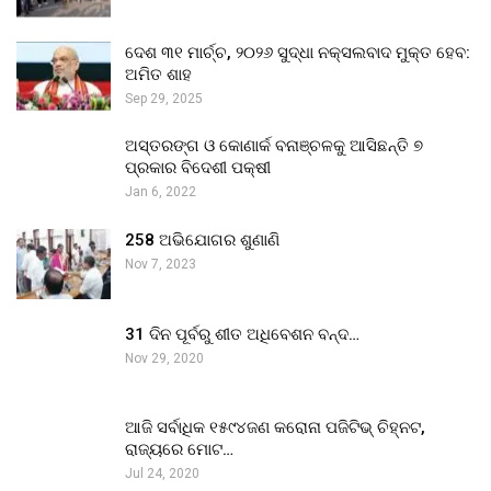
ଦେଶ ୩୧ ମାର୍ଚ୍ଚ, ୨୦୨୬ ସୁଦ୍ଧା ନକ୍ସଲବାଦ ମୁକ୍ତ ହେବ:
ଅମିତ ଶାହ
Sep 29, 2025
ଅସ୍ତରଙ୍ଗ ଓ କୋଣାର୍କ ବନାଞ୍ଚଳକୁ ଆସିଛନ୍ତି ୭
ପ୍ରକାର ବିଦେଶୀ ପକ୍ଷୀ
Jan 6, 2022
258 ଅଭିଯୋଗର ଶୁଣାଣି
Nov 7, 2023
31 ଦିନ ପୂର୍ବରୁ ଶୀତ ଅଧିବେଶନ ବନ୍ଦ…
Nov 29, 2020
ଆଜି ସର୍ବାଧିକ ୧୫୯୪ଜଣ କରୋନା ପଜିଟିଭ୍ ଚିହ୍ନଟ,
ରାଜ୍ୟରେ ମୋଟ…
Jul 24, 2020