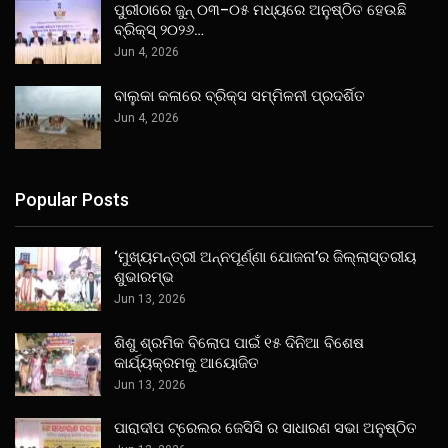
ପୁରୀଠାରେ ଜୁନ୍ ୦୩–୦୫ ମଧ୍ୟରେ ଅନୁଷ୍ଠିତ ହେଉଛି
ବ୍ରିକ୍ସ୍ ୨୦୨୬…
Jun 4, 2026
ବାଲୁକା କଳାରେ ବ୍ରିକ୍ସ ସମ୍ମିଳନୀ ପ୍ରଦର୍ଶିତ
Jun 4, 2026
Popular Posts
‘ମୁଖ୍ୟମନ୍ତ୍ରୀ ଅନ୍ନପୂର୍ଣ୍ଣା ଯୋଜନା’ର ଜିଲ୍ଲାସ୍ତରୀୟ
ଶୁଭାରମ୍ଭ
Jun 13, 2026
ଶିଶୁ ଶ୍ରମିକ ବିଲୋପ ପାଇଁ ୧୫ ଦିନିଆ ବିଶେଷ
କାର୍ଯ୍ୟକ୍ରମକୁ ଆୟୋଜିତ
Jun 13, 2026
ପାରାଦୀପ ଟ୍ରେଲର ଜେସିସି ର ସାଧାରଣ ସଭା ଅନୁଷ୍ଠିତ