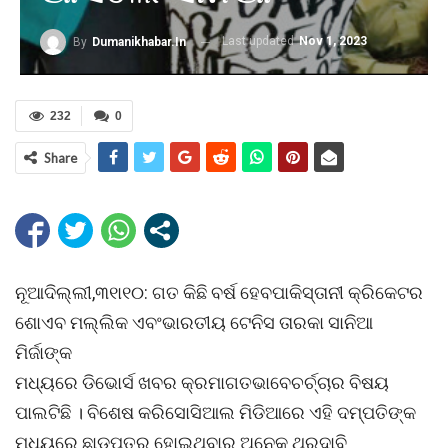
Last updated
Nov 1, 2023
By
Dumanikhabar.in
232
0
Share
ନୂଆଦିଲ୍ଲୀ,୩୧ା୧୦: ଗତ କିଛି ବର୍ଷ ହେବପାକିସ୍ତାନୀ କ୍ରିକେଟର
ଶୋଏବ ମଲ୍ଲିକ ଏବଂଭାରତୀୟ ଟେନିସ ତାରକା ସାନିଆ
ମିର୍ଜାଙ୍କ
ମଧ୍ୟରେ ଡିଭୋର୍ସ ଖବର କ୍ରମାଗତଭାବେଚର୍ଚ୍ଚାର ବିଷୟ
ପାଲଟିଛି । ବିଶେଷ କରିସୋସିଆଲ ମିଡିଆରେ ଏହି ଦମ୍ପତିଙ୍କ
ମଧ୍ୟରେ ଛାଡପତ୍ର ହୋଇଥିବାର ଅନେକ ଥରଦାବି