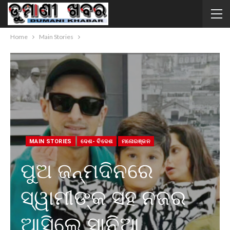
Home
Main Stories
MAIN STORIES
ଦେଶ- ବିଦେଶ
ମନୋରଞ୍ଜନ
ପୁଅ ଜନ୍ମଦିନରେ
ସ୍ୱାମୀଙ୍କ ସହ ନଜର
ଆସିଲେ ସାନିଆ