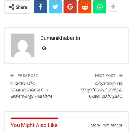
Share
Dumanikhabar.in
PREV POST
NEXT POST
ପାରାଦୀପ ତୈଳ
କଙ୍ଗନାଙ୍କ ସହ
ବିଶୋଧନାଗାରରେ ଅ ।
ଫିଲ୍ମ”ତେଜସ’ ଦେଖିଲେ
ଇଓସିଏଲ ସୁରକ୍ଷା ଦିବସ
ଯୋଗୀ ଆଦିତ୍ୟନାଥ
You Might Also Like
More From Author