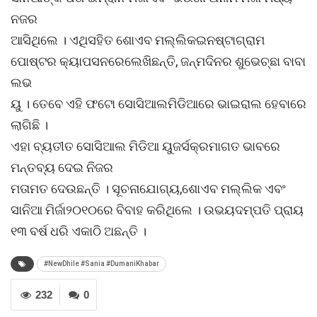
ନଜର
ଆସିଥିଲେ । ଏଥିସହିତ ଶୋଏବ ମଲ୍ଲିକଇନଷ୍ଟାଗ୍ରାମ
ପୋଷ୍ଟର କ୍ୟାପସନରେଲେଖିଛନ୍ତି, ଜନ୍ମଦିନର ଶୁଭେଚ୍ଛା ବାବା
ଲଭ
ୟୁ । ତେବେ ଏହି ଫଟୋ ସୋସିଆଲମିଡିଆରେ ଭାଇରାଲ ହେବାରେ
ଲାଗିଛି ।
ଏହା ବ୍ୟତୀତ ସୋସିଆଲ ମିଡିଆ ୟୁଜର୍ସକ୍ରମାଗତ ଭାବରେ
ମନ୍ତବ୍ୟ ଦେଇ ନିଜର
ମତାମତ ଦେଉଛନ୍ତି । ସୂଚନାଯୋଗ୍ୟ,ଶୋଏବ ମଲ୍ଲିକ ଏବଂ
ସାନିଆ ମିର୍ଜା୨୦୧୦ରେ ବିବାହ କରିଥିଲେ । ଉଭୟଦମ୍ପତି ପ୍ରାୟ
୧୩ ବର୍ଷ ଧରି ଏକାଠି ଅଛନ୍ତି ।
#NewDhile #Sania #DumaniKhabar
232
0