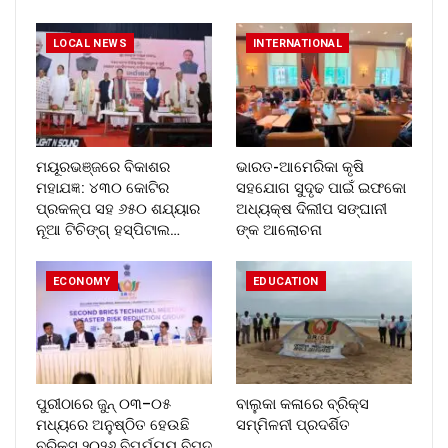
LOCAL NEWS
INTERNATIONAL
ମୟୂରଭଞ୍ଜରେ ବିକାଶର
ଭାରତ-ଆମେରିକା କୃଷି
ମହାଯଜ୍ଞ: ୪୩୦ କୋଟିର
ସହଯୋଗ ସୁଦୃଢ ପାଇଁ ଇଫକୋ
ପ୍ରକଳ୍ପ ସହ ୬୫୦ ଶଯ୍ୟାର
ଅଧ୍ୟକ୍ଷ ଦିଲୀପ ସଙ୍ଘାନୀ
ନୂଆ ଟିଚିଙ୍ଗ୍ ହସ୍ପିଟାଲ…
ଙ୍କ ଆଲୋଚନା
ECONOMY
EDUCATION
ପୁରୀଠାରେ ଜୁନ୍ ୦୩–୦୫
ବାଲୁକା କଳାରେ ବ୍ରିକ୍ସ
ମଧ୍ୟରେ ଅନୁଷ୍ଠିତ ହେଉଛି
ସମ୍ମିଳନୀ ପ୍ରଦର୍ଶିତ
ବ୍ରିକ୍ସ୍ ୨୦୨୬ ବିପର୍ଯ୍ୟୟ ବିପଦ