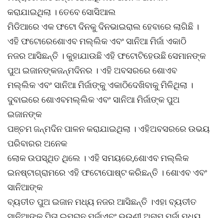
କରାଯାଇଥିଲା । ତେବେ ସୋସିଆଲ
ମିଡିଆରେ ଏକ ଫଟୋ ଦିନକୁ ଦିନଭାଇରାଲ ହେବାରେ ଲାଗିଛି ।
ଏହି ଫଟୋରେଶୋଏବ ମଲ୍ଲିକ ଏବଂ ସାନିଆ ମିର୍ଜା ଏକାଠି
ନଜର ଆସିଛନ୍ତି । କୁହାଯାଉଛି ଏହି ଫଟୋଟିହେଉଛି ସେମାନଙ୍କ
ପୁଅ ଇଜାନଙ୍କଜନ୍ମଦିନର । ଏହି ଅବସରରେ ଶୋଏବ
ମଲ୍ଲିକ ଏବଂ ସାନିଆ ମିର୍ଜାଙ୍କୁ ଏକାଠିଦେଖିବାକୁ ମିଳିଥିଲା ।
ଦୁବାଇରେ ଶୋଏବମଲ୍ଲିକ ଏବଂ ସାନିଆ ମିର୍ଜାଙ୍କ ପୁଅ
ଇଜାନଙ୍କ
ପଞ୍ଚମ ଜନ୍ମଦିନ ପାଳନ କରାଯାଇଥିଲା । ଏହିଅବସରରେ ଉଭୟ
ପରିବାରର ଅନେକ
ଲୋକ ଉପସ୍ଥିତ ଥିଲେ । ଏହି ସମୟରେ,ଶୋଏବ ମଲ୍ଲିକ
ଇନଷ୍ଟାଗ୍ରାମରେ ଏହି ଫଟୋପୋଷ୍ଟ କରିଛନ୍ତି । ଶୋଏବ ଏବଂ
ସାନିଆଙ୍କ
ବ୍ୟତୀତ ପୁଅ ଇଜାନ ମଧ୍ୟ ନଜର ଆସିଛନ୍ତି ।ଏହା ବ୍ୟତୀତ
ସାନିଆଙ୍କ ପିତା ଇମ୍ରାନ ମର୍ଜାଏବଂ ଭଉଣୀ ଅନାମ ମର୍ଜା ମଧ୍ୟ