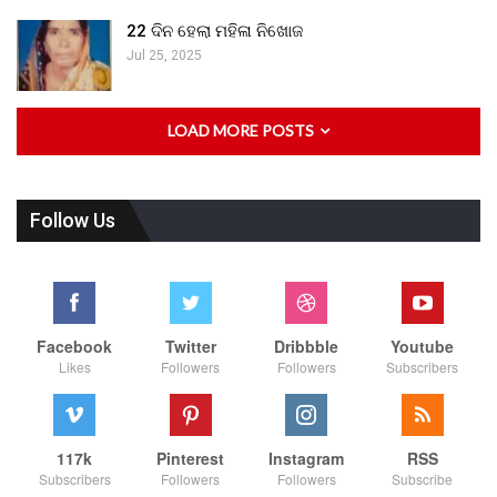
22 ଦିନ ହେଲା ମହିଳା ନିଖୋଜ
Jul 25, 2025
LOAD MORE POSTS
Follow Us
Facebook
Twitter
Dribbble
Youtube
Likes
Followers
Followers
Subscribers
117k
Pinterest
Instagram
RSS
Subscribers
Followers
Followers
Subscribe