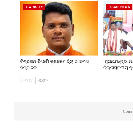
TIWINCITY
LOCAL NEWS
ବିଶ୍ବନାଥ ବିଜେପି କୃଷକମୋର୍ଚ୍ଚା ସାଧାରଣ
‘ମୁଖ୍ୟମନ୍ତ୍ରୀ ଅ
ସମ୍ପାଦକ
ଜିଲ୍ଲାସ୍ତରୀୟ ଶ
PREV
NEXT
Comme