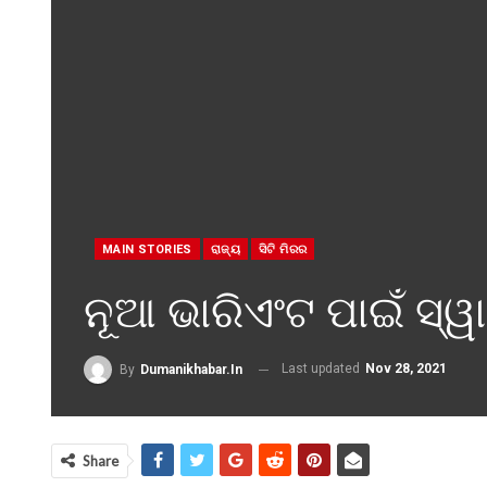
MAIN STORIES
ରାଜ୍ୟ
ସିଟି ମିରର
ନୂଆ ଭାରିଏଂଟ ପାଇଁ ସ୍ୱ
Last updated
Nov 28, 2021
By
Dumanikhabar.in
Share