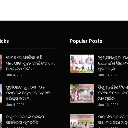
icks
Popular Posts
ଭାରତ-ଆମେରିକା କୃଷି
‘ମୁଖ୍ୟମନ୍ତ୍ରୀ ଅନ୍
ସହଯୋଗ ସୁଦୃଢ ପାଇଁ ଇଫକୋ
ଯୋଜନା’ର ଜିଲ୍ଲା
ଅଧ୍ୟକ୍ଷ ଦିଲୀପ…
ଶୁଭାରମ୍ଭ
Jun 4, 2026
Jun 13, 2026
ପୁରୀଠାରେ ଜୁନ୍ ୦୩–୦୫
ଶିଶୁ ଶ୍ରମିକ ବିଲ
ମଧ୍ୟରେ ଅନୁଷ୍ଠିତ ହେଉଛି
ଦିନିଆ ବିଶେଷ କାର
ବ୍ରିକ୍ସ୍ ୨୦୨୬…
ଆୟୋଜିତ
Jun 4, 2026
Jun 13, 2026
ବାଲୁକା କଳାରେ ବ୍ରିକ୍ସ
ପାରାଦୀପ ଟ୍ରେଲର
ସମ୍ମିଳନୀ ପ୍ରଦର୍ଶିତ
ସାଧାରଣ ସଭା ଅନୁ