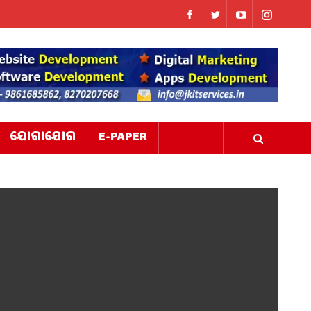
ଯୋଗାଯୋଗ
E-PAPER