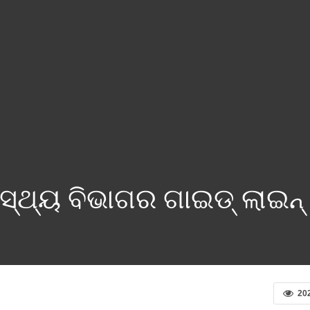
ାସ୍ଥ୍ୟ ବିଭାଗର ଗାଇଡ୍ ଲାଇନ୍
20