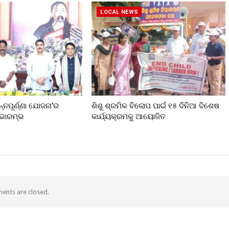
LOCAL NEWS
ନ୍ନପୂର୍ଣ୍ଣା ଯୋଜନା’ର
ଶିଶୁ ଶ୍ରମିକ ବିଲୋପ ପାଇଁ ୧୫ ଦିନିଆ ବିଶେଷ
ୁଭାରମ୍ଭ
କାର୍ଯ୍ୟକ୍ରମକୁ ଆୟୋଜିତ
nts are closed.