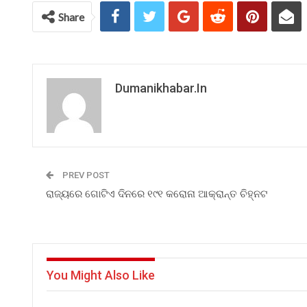
Share
Dumanikhabar.in
PREV POST
ରାଜ୍ୟରେ ଗୋଟିଏ ଦିନରେ ୧୯୧ କରୋନା ଆକ୍ରାନ୍ତ ଚିହ୍ନଟ
You Might Also Like