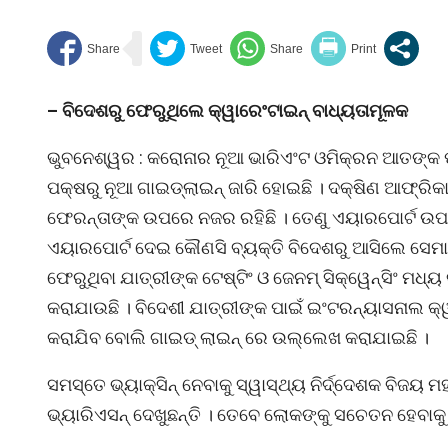
– ବିଦେଶରୁ ଫେରୁଥିଲେ କ୍ୱାରେଂଟାଇନ୍ ବାଧ୍ୟତାମୂଳକ
ଭୁବନେଶ୍ୱର : କରୋନାର ନୂଆ ଭାରିଏଂଟ ଓମିକ୍ରନ ଆତଙ୍କ ପର
ପକ୍ଷରୁ ନୂଆ ଗାଇଡ୍ଲାଇନ୍ ଜାରି ହୋଇଛି । ଦକ୍ଷିଣ ଆଫ୍ରିକ
ଫେରନ୍ତାଙ୍କ ଉପରେ ନଜର ରହିଛି । ତେଣୁ ଏୟାରପୋର୍ଟ ଉପର
ଏୟାରପୋର୍ଟ ଦେଇ କୌଣସି ବ୍ୟକ୍ତି ବିଦେଶରୁ ଆସିଲେ ସେମାନ
ଫେରୁଥିବା ଯାତ୍ରୀଙ୍କ ଟେଷ୍ଟିଂ ଓ ଜେନମ୍ ସିକ୍ୱେନ୍ସିଂ ମଧ୍ୟ
କରାଯାଉଛି । ବିଦେଶୀ ଯାତ୍ରୀଙ୍କ ପାଇଁ ଇଂଟରନ୍ୟାସନାଲ କ୍ୱ
କରାଯିବ ବୋଲି ଗାଇଡ୍ ଲାଇନ୍ ରେ ଉଲ୍ଲେଖ କରାଯାଇଛି ।
ସମସ୍ତେ ଭ୍ୟାକ୍ସିନ୍ ନେବାକୁ ସ୍ୱାସ୍ଥ୍ୟ ନିର୍ଦ୍ଦେଶକ ବିଜୟ 
ଭ୍ୟାରିଏସନ୍ ଦେଖୁଛନ୍ତି । ତେବେ ଲୋକଙ୍କୁ ସଚେତନ ହେବାକୁ 