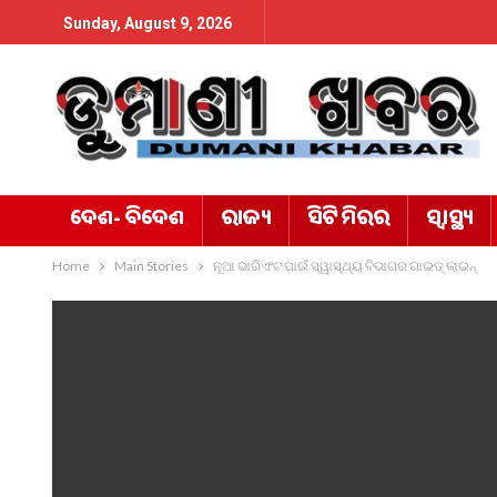
Sunday, August 9, 2026
ଦେଶ- ବିଦେଶ
ରାଜ୍ୟ
ସିଟି ମିରର
ସ୍ୱାସ୍ଥ୍ୟ
Home
Main Stories
ନୂଆ ଭାରିଏଂଟ ପାଇଁ ସ୍ୱାସ୍ଥ୍ୟ ବିଭାଗର ଗାଇଡ୍ ଲାଇନ୍