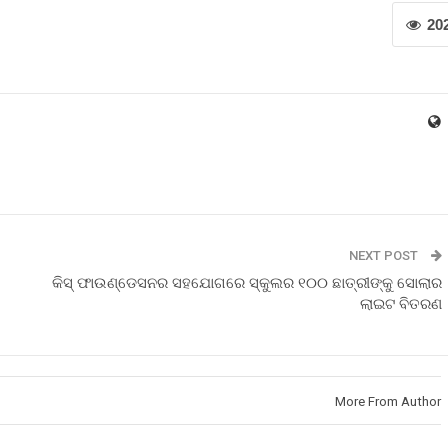
20
NEXT POST
କିସ୍ ଫାଉଣ୍ଡେସନର ସହଯୋଗରେ ସ୍କୁଲର ୧୦୦ ଛାତ୍ରୀଙ୍କୁ ସୋଲାର
ଲାଇଟ ବିତରଣ
More From Author