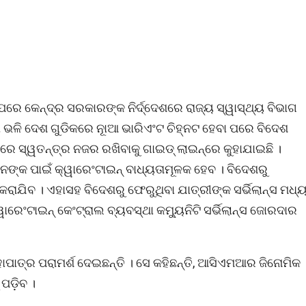
େ କେନ୍ଦ୍ର ସରକାରଙ୍କ ନିର୍ଦ୍ଦେଶରେ ରାଜ୍ୟ ସ୍ୱାସ୍ଥ୍ୟ ବିଭାଗ
ା ଭଳି ଦେଶ ଗୁଡିକରେ ନୂାଆ ଭାରିଏଂଟ ଚିହ୍ନଟ ହେବା ପରେ ବିଦେଶ
େ ସ୍ୱତନ୍ତ୍ର ନଜର ରଖିବାକୁ ଗାଇଡ୍ ଲାଇନ୍ରେ କୁହାଯାଇଛି ।
ଙ୍କ ପାଇଁ କ୍ୱାରେଂଟାଇନ୍ ବାଧ୍ୟତାମୂଳକ ହେବ । ବିଦେଶରୁ
 କରାଯିବ । ଏହାସହ ବିଦେଶରୁ ଫେରୁଥିବା ଯାତ୍ରୀଙ୍କ ସର୍ଭିଲାନ୍ସ ମଧ୍
ାରେଂଟାଇନ୍ କେଂଟ୍ରାଲ ବ୍ୟବସ୍ଥା କମ୍ୟୁନିଟି ସର୍ଭିଲାନ୍ସ ଜୋରଦାର
ମହାପାତ୍ର ପରାମର୍ଶ ଦେଇଛନ୍ତି । ସେ କହିଛନ୍ତି, ଆସିଏମଆର ଜିନୋମିକ
ପଡ଼ିବ ।