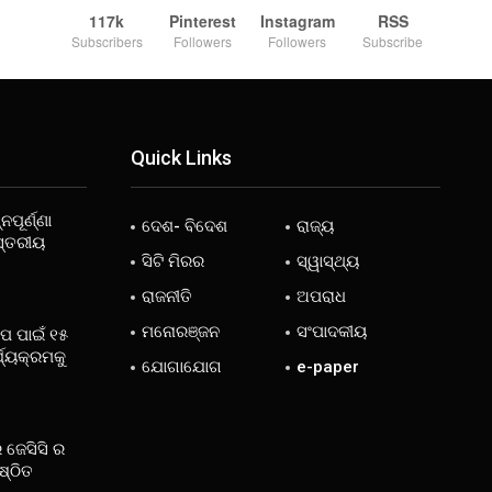
117k
Pinterest
Instagram
RSS
Subscribers
Followers
Followers
Subscribe
Quick Links
ନପୂର୍ଣ୍ଣା
ଦେଶ- ବିଦେଶ
ରାଜ୍ୟ
ସ୍ତରୀୟ
ସିଟି ମିରର
ସ୍ୱାସ୍ଥ୍ୟ
ରାଜନୀତି
ଅପରାଧ
ମନୋରଞ୍ଜନ
ସଂପାଦକୀୟ
ୋପ ପାଇଁ ୧୫
୍ଯ୍ୟକ୍ରମକୁ
ଯୋଗାଯୋଗ
e-paper
 ଜେସିସି ର
ଷ୍ଠିତ