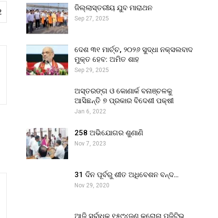
ଜିଲ୍ଲାସ୍ତରୀୟ ଯୁବ ମାରାଥନ
2
Sep 27, 2025
ଦେଶ ୩୧ ମାର୍ଚ୍ଚ, ୨୦୨୬ ସୁଦ୍ଧା ନକ୍ସଲବାଦ
ମୁକ୍ତ ହେବ: ଅମିତ ଶାହ
Sep 29, 2025
ଅସ୍ତରଙ୍ଗ ଓ କୋଣାର୍କ ବନାଞ୍ଚଳକୁ
ଆସିଛନ୍ତି ୭ ପ୍ରକାର ବିଦେଶୀ ପକ୍ଷୀ
Jan 6, 2022
258 ଅଭିଯୋଗର ଶୁଣାଣି
Nov 7, 2023
31 ଦିନ ପୂର୍ବରୁ ଶୀତ ଅଧିବେଶନ ବନ୍ଦ…
Nov 29, 2020
ଆଜି ସର୍ବାଧିକ ୧୫୯୪ଜଣ କରୋନା ପଜିଟିଭ୍