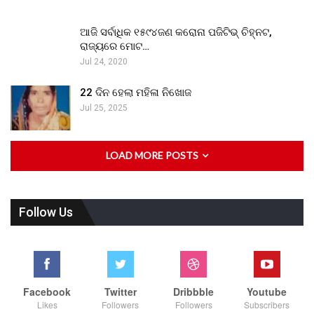
ଆଜି ସର୍ବାଧିକ ୧୫୯୪ଜଣ କରୋନା ପଜିଟିଭ୍ ଚିହ୍ନଟ,
ରାଜ୍ୟରେ ମୋଟ…
Jul 24, 2020
22 ଦିନ ହେଲା ମହିଳା ନିଖୋଜ
Jul 25, 2025
LOAD MORE POSTS
Follow Us
Facebook
Twitter
Dribbble
Youtube
Likes
Followers
Followers
Subscribers