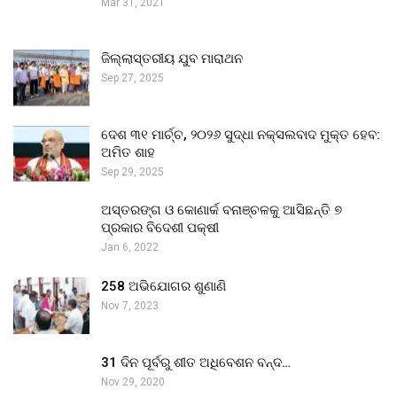
Mar 31, 2021
ଜିଲ୍ଲାସ୍ତରୀୟ ଯୁବ ମାରାଥନ
Sep 27, 2025
ଦେଶ ୩୧ ମାର୍ଚ୍ଚ, ୨୦୨୬ ସୁଦ୍ଧା ନକ୍ସଲବାଦ ମୁକ୍ତ ହେବ:
ଅମିତ ଶାହ
Sep 29, 2025
ଅସ୍ତରଙ୍ଗ ଓ କୋଣାର୍କ ବନାଞ୍ଚଳକୁ ଆସିଛନ୍ତି ୭
ପ୍ରକାର ବିଦେଶୀ ପକ୍ଷୀ
Jan 6, 2022
258 ଅଭିଯୋଗର ଶୁଣାଣି
Nov 7, 2023
31 ଦିନ ପୂର୍ବରୁ ଶୀତ ଅଧିବେଶନ ବନ୍ଦ…
Nov 29, 2020