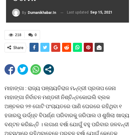
Last updated
Sep 15, 2021
By
Dumanikhabar.in
218
0
Share
ମାହାଙ୍ଗା : ରାଜ୍ୟ ପଞ୍ଚାୟତିରାଜ ମନ୍ତ୍ରୀ ପ୍ରତାପ ଜେନା
ମାହାଙ୍ଗା ନିର୍ବାଚନ ମଣ୍ଡଳୀ ନିଶ୍ଚିନ୍ତକୋଇଲି ବ୍ଲକ
ଅଞ୍ଚଳର ୨୭ ଗୋଟି ପଂଚାୟତରେ ପାଣି ଘେରରେ ରହିଥିବା ୧
ହଜାରରୁ ଉର୍ଦ୍ଧ୍ବ ବିପର୍ଣ୍ଣ ପରିବାରକୁ ଜରିପାଲ ଓ ଶୁଖିଲା ଖାଦ୍ୟ
ବଣ୍ଟନ କରିଛନ୍ତି । ଲଗାଣ ବର୍ଷା ଯୋଗୁଁ ବହୁ ପରିବାର ଜଳବନ୍ଦୀ
ଅବସ୍ଥାରେ ରହିଥିବାବେଳେ ପ୍ରବଳ ବର୍ଷା ଯୋଗୁଁ କେତେକ