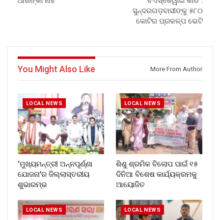
ଆଶଙ୍କା ନାହିଁ
ବିଏସ୍କେୱାଇ କାର୍ଡ :
ସୁନ୍ଦରଗଡ଼ବାସୀଙ୍କୁ ୫୮୦
କୋଟିର ପ୍ରକଳ୍ପ ଭେଟି
You Might Also Like
More From Author
LOCAL NEWS
LOCAL NEWS
‘ମୁଖ୍ୟମନ୍ତ୍ରୀ ଅନ୍ନପୂର୍ଣ୍ଣା
ଶିଶୁ ଶ୍ରମିକ ବିଲୋପ ପାଇଁ ୧୫
ଯୋଜନା’ର ଜିଲ୍ଲାସ୍ତରୀୟ
ଦିନିଆ ବିଶେଷ କାର୍ଯ୍ୟକ୍ରମକୁ
ଶୁଭାରମ୍ଭ
ଆୟୋଜିତ
LOCAL NEWS
LOCAL NEWS