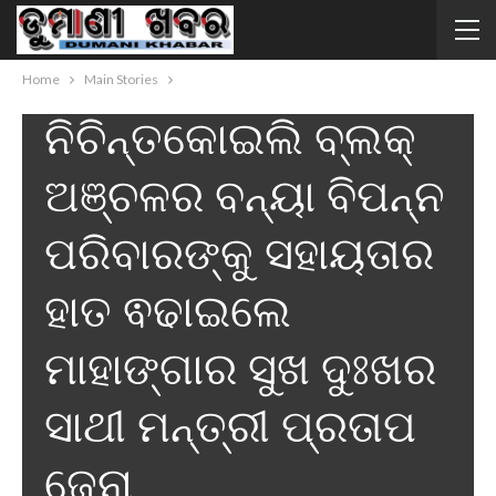
MAIN STORIES
ରାଜ୍ୟ
Home
Main Stories
ନିଚିନ୍ତକୋଇଲି ବ୍ଲକ୍
ଅଞ୍ଚଳର ବନ୍ୟା ବିପନ୍ନ
ପରିବାରଙ୍କୁ ସହାୟତାର
ହାତ ଵଢାଇଲେ
ମାହାଙ୍ଗାର ସୁଖ ଦୁଃଖର
ସାଥୀ ମନ୍ତ୍ରୀ ପ୍ରତାପ
ଜେନା