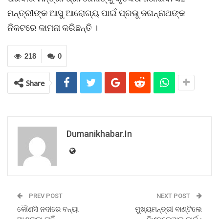
ମନ୍ତ୍ରୀଙ୍କ ଆସୁ ଆରୋଗ୍ୟ ପାଇଁ ପ୍ରଭୁ ଜଗନ୍ନାଥଙ୍କ
ନିକଟରେ କାମନା କରିଛନ୍ତି ।
218
0
Share
Dumanikhabar.in
PREV POST
NEXT POST
କୌଣସି ନଦୀରେ ବନ୍ୟା
ମୁଖ୍ୟମନ୍ତ୍ରୀ ବାଣ୍ଟିଲେ