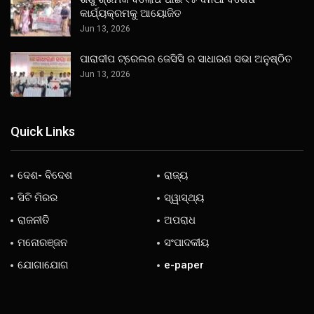
କାର୍ଯ୍ୟକ୍ରମକୁ ଆୟୋଜିତ
Jun 13, 2026
ପାରାଦୀପ ଟ୍ରେଲର ଜେସିସି ର ସାଧାରଣ ସଭା ଅନୁଷ୍ଠିତ
Jun 13, 2026
Quick Links
ଦେଶ- ବିଦେଶ
ରାଜ୍ୟ
ସିଟି ମିରର
ସ୍ୱାସ୍ଥ୍ୟ
ରାଜନୀତି
ଅପରାଧ
ମନୋରଞ୍ଜନ
ସଂପାଦକୀୟ
ଯୋଗାଯୋଗ
e-paper