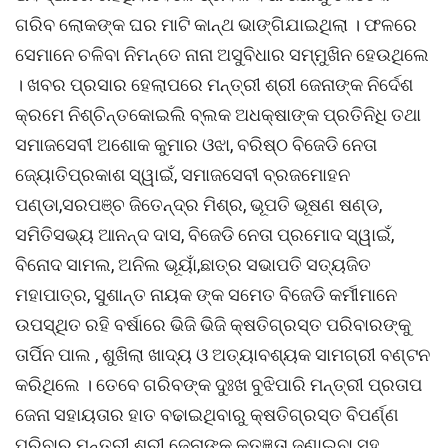
ଗରିବ ଲୋକଙ୍କ ଘର ମାଟି କାନ୍ଥ ଭାଙ୍ଗିଯାଇଥିଲା । ଫଳରେ
ସେମାନେ ଚଳିବା ନିମନ୍ତେ ନାନା ଅସୁବିଧାର ସମ୍ମୁଖିନ ହେଉଥିଲେ
। ଖବର ପ୍ରସାର ହେଲାପରେ ମନ୍ତ୍ରୀ ଶ୍ରୀ ଜେନାଙ୍କ ନିର୍ଦେଶ
କ୍ରମେ ନିଶ୍ଚିନ୍ତକୋଇଲି ବ୍ଲକ ଅଧକ୍ଷାଙ୍କ ପ୍ରତିନିଧି ତଥା
ସମାଜସେବୀ ଅଶୋକ କୁମାର ଓଝା, ବରିଷ୍ଠ ବିଜେଡି ନେତା
ଜ୍ୟୋତିପ୍ରକାଶ ସ୍ୱାଇଁ, ସମାଜସେବୀ ବ୍ରଜମୋହନ
ପଣ୍ଡା,ସରପଞ୍ଚ ଜିତେନ୍ଦ୍ର ମିଶ୍ର, ଭୂପତି ଭୂଷଣ ଷଣ୍ଡ,
ସମିତିସଭ୍ୟ ଆନନ୍ଦ ଦାସ, ବିଜେଡି ନେତା ପ୍ରମୋଦ ସ୍ୱାଇଁ,
ବିନୋଦ ସାମଲ, ଅନିଲ ଭୂୟାଁ,ଛାତ୍ର ସଭାପତି ସତ୍ୟଜିତ
ମହାପାତ୍ର, ସୁଶାନ୍ତ ନାୟକ ଙ୍କ ସମେତ ବିଜେଡି କର୍ମୀମାନେ
ଉପସ୍ଥିତ ରହି ବର୍ଷାରେ ଭିଜି ଭିଜି କ୍ଷତିଗ୍ରସ୍ତ ପରିବାରଙ୍କୁ
ତାର୍ପିନ ପାଲ , ଶୁଖିଲା ଖାଦ୍ୟ ଓ ଅତ୍ୟାବଶ୍ୟକ ସାମଗ୍ରୀ ବଣ୍ଟନ
କରିଥିଲେ । ତେବେ ଗରିବଙ୍କ ଦୁଃଖ ବୁଝିପାରି ମନ୍ତ୍ରୀ ପ୍ରତାପ
ଜେନା ସହାୟତାର ହାତ ବଢାଇଥିବାରୁ କ୍ଷତିଗ୍ରସ୍ତ ବିପର୍ଣ୍ଣ
ପରିବାର ମନ୍ତ୍ରୀ ଶ୍ରୀ ଜେନାଙ୍କୁ କୃତଜ୍ଞତା ଜଣାଇବା ସହ