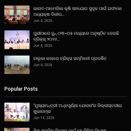
ଭାରତ-ଆମେରିକା କୃଷି ସହଯୋଗ ସୁଦୃଢ ପାଇଁ ଇଫକୋ
ଅଧ୍ୟକ୍ଷ ଦିଲୀପ…
Jun 4, 2026
ପୁରୀଠାରେ ଜୁନ୍ ୦୩–୦୫ ମଧ୍ୟରେ ଅନୁଷ୍ଠିତ ହେଉଛି
ବ୍ରିକ୍ସ୍ ୨୦୨୬…
Jun 4, 2026
ବାଲୁକା କଳାରେ ବ୍ରିକ୍ସ ସମ୍ମିଳନୀ ପ୍ରଦର୍ଶିତ
Jun 4, 2026
Popular Posts
‘ମୁଖ୍ୟମନ୍ତ୍ରୀ ଅନ୍ନପୂର୍ଣ୍ଣା ଯୋଜନା’ର ଜିଲ୍ଲାସ୍ତରୀୟ
ଶୁଭାରମ୍ଭ
Jun 13, 2026
ଶିଶୁ ଶ୍ରମିକ ବିଲୋପ ପାଇଁ ୧୫ ଦିନିଆ ବିଶେଷ