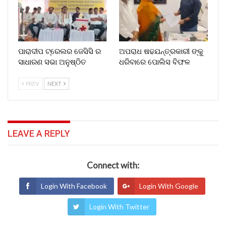
ପାରାଦୀପ ଟ୍ରେଲର ଜେସିସି ର
ଅପରାଧ ଷଢଯନ୍ତ୍ରକାରୀ ଙ୍କୁ
ସାଧାରଣ ସଭା ଅନୁଷ୍ଠିତ
ଧରିବାରେ ପୋଲିସ ବିଫଳ
PREV
NEXT
LEAVE A REPLY
Connect with:
Login With Facebook
Login With Google
Login With Twitter