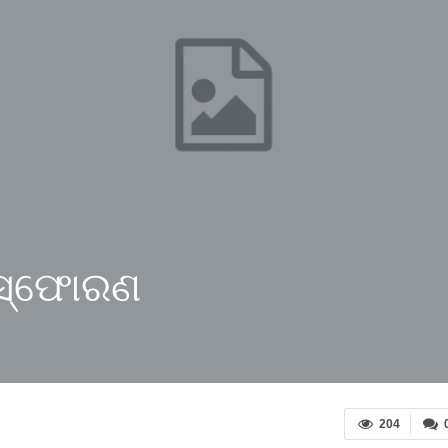
ିସ୍ଫୋରଣ
204