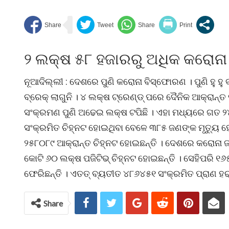
୨ ଲକ୍ଷ ୫୮ ହଜାରରୁ ଅଧିକ କରୋନା 
ନୂଆଦିଲ୍ଲୀ : ଦେଶରେ ପୁଣି କରୋନା ବିସ୍ଫୋରଣ । ପୁଣି ହୁ ହୁ
ବ୍ରେକ୍ ଲାଗୁନି । ୪ ଲକ୍ଷ ଟ୍ରେଣ୍ଡ୍ ପରେ ଦୈନିକ ଆକ୍ରାନ
ସଂକ୍ରମଣ ପୁଣି ଅଢେଇ ଲକ୍ଷ ଟପିଛି । ଏହା ମଧ୍ୟରେ ଗତ 
ସଂକ୍ରମିତ ଚିହ୍ନଟ ହୋଇଥିବା ବେଳେ ୩୮୫ ଜଣଙ୍କ ମୃତ୍ୟୁ ହୋ
୨୫୮୦୮୯ ଆକ୍ରାନ୍ତ ଚିହ୍ନଟ ହୋଇଛନ୍ତି । ଦେଶରେ କରୋନା ଜନି
କୋଟି ୬୦ ଲକ୍ଷ ପଜିଟିଭ୍ ଚିହ୍ନଟ ହୋଇଛନ୍ତି । ସେହିପରି 
ଫେରିଛନ୍ତି । ଏତତ୍ ବ୍ୟତୀତ ୪୮୬୪୫୧ ସଂକ୍ରମିତ ପ୍ରାଣ ହର
Share