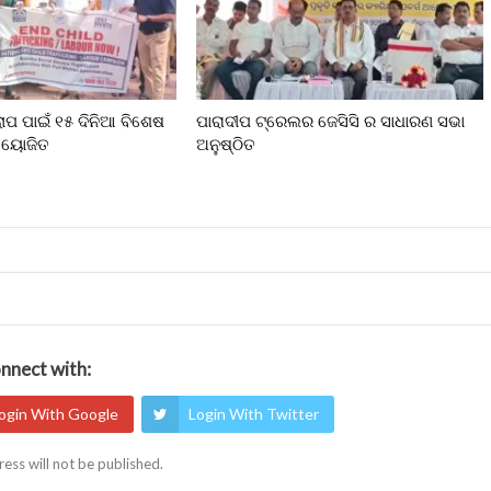
ଲୋପ ପାଇଁ ୧୫ ଦିନିଆ ବିଶେଷ
ପାରାଦୀପ ଟ୍ରେଲର ଜେସିସି ର ସାଧାରଣ ସଭା
 ଆୟୋଜିତ
ଅନୁଷ୍ଠିତ
nnect with:
ogin With Google
Login With Twitter
ess will not be published.