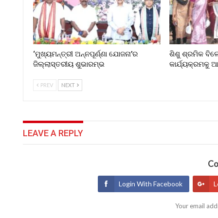
‘ମୁଖ୍ୟମନ୍ତ୍ରୀ ଅନ୍ନପୂର୍ଣ୍ଣା ଯୋଜନା’ର
ଶିଶୁ ଶ୍ରମିକ ବି
ଜିଲ୍ଲାସ୍ତରୀୟ ଶୁଭାରମ୍ଭ
କାର୍ଯ୍ୟକ୍ରମକୁ
PREV
NEXT
LEAVE A REPLY
Co
Login With Facebook
L
Your email addr