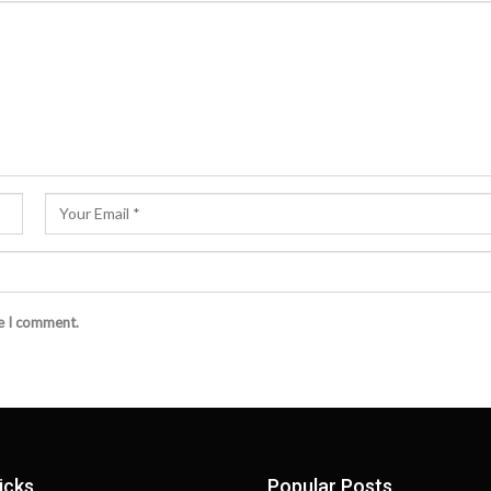
me I comment.
icks
Popular Posts