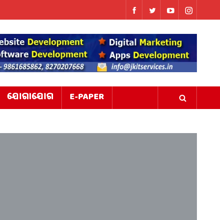
ଯୋଗାଯୋଗ
E-PAPER