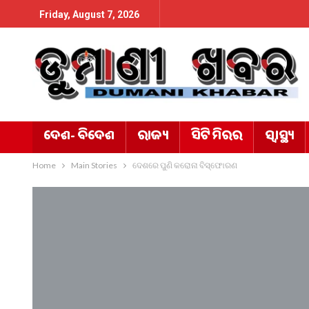
Friday, August 7, 2026
ଦେଶ- ବିଦେଶ
ରାଜ୍ୟ
ସିଟି ମିରର
ସ୍ୱାସ୍ଥ୍ୟ
Home
Main Stories
ଦେଶରେ ପୁଣି କରୋନା ବିସ୍ଫୋରଣ