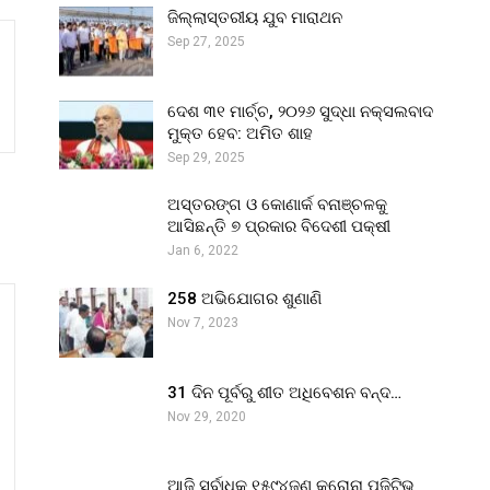
ଜିଲ୍ଲାସ୍ତରୀୟ ଯୁବ ମାରାଥନ
Sep 27, 2025
ଦେଶ ୩୧ ମାର୍ଚ୍ଚ, ୨୦୨୬ ସୁଦ୍ଧା ନକ୍ସଲବାଦ
ମୁକ୍ତ ହେବ: ଅମିତ ଶାହ
Sep 29, 2025
ଅସ୍ତରଙ୍ଗ ଓ କୋଣାର୍କ ବନାଞ୍ଚଳକୁ
ଆସିଛନ୍ତି ୭ ପ୍ରକାର ବିଦେଶୀ ପକ୍ଷୀ
Jan 6, 2022
258 ଅଭିଯୋଗର ଶୁଣାଣି
Nov 7, 2023
31 ଦିନ ପୂର୍ବରୁ ଶୀତ ଅଧିବେଶନ ବନ୍ଦ…
Nov 29, 2020
ଆଜି ସର୍ବାଧିକ ୧୫୯୪ଜଣ କରୋନା ପଜିଟିଭ୍