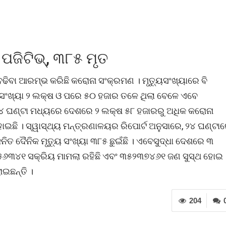
ପଜିଟିଭ୍, ୩୮୫ ମୃତ
 ବଢିବା ଆରମ୍ଭ କରିଛି କରୋନା ସଂକ୍ରମଣ । ମୃତ୍ୟୁସଂଖ୍ୟାରେ ବି
୍ତ ସଂଖ୍ୟା ୨ ଲକ୍ଷ ଓ ପରେ ୫୦ ହଜାର ତଳେ ଥିଲା ବେଳେ ଏବେ
୨୪ ଘଣ୍ଟା ମଧ୍ୟରେ ଦେଶରେ ୨ ଲକ୍ଷ ୫୮ ହଜାରରୁ ଅଧିକ କରୋନା
ଇଛି । ସ୍ୱାସ୍ଥ୍ୟ ମନ୍ତ୍ରଣାଳୟର ରିପୋର୍ଟ ଅନୁସାରେ, ୨୪ ଘଣ୍ଟା
ତ ଦୈନିକ ମୃତ୍ୟୁ ସଂଖ୍ୟା ୩୮୫ ଛୁଇଁଛି । ଏବେସୁଦ୍ଧା ଦେଶରେ ୩
୧୬୫୬୩୪୧ ସକ୍ରିୟ ମାମଲା ରହିଛି ଏବଂ ୩୫୨୩୭୪୬୧ ଜଣ ସୁସ୍ଥ ହୋଇ
ାଇଛନ୍ତି ।
204