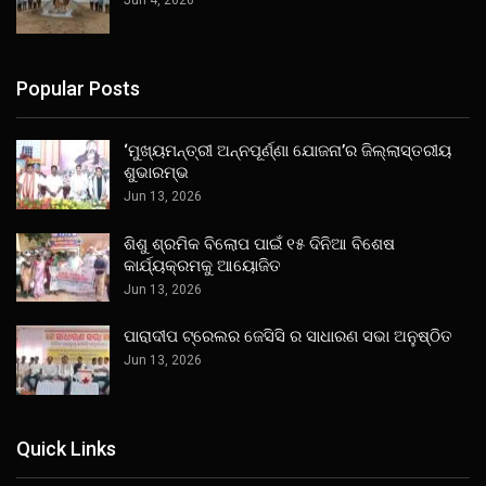
Popular Posts
‘ମୁଖ୍ୟମନ୍ତ୍ରୀ ଅନ୍ନପୂର୍ଣ୍ଣା ଯୋଜନା’ର ଜିଲ୍ଲାସ୍ତରୀୟ
ଶୁଭାରମ୍ଭ
Jun 13, 2026
ଶିଶୁ ଶ୍ରମିକ ବିଲୋପ ପାଇଁ ୧୫ ଦିନିଆ ବିଶେଷ
କାର୍ଯ୍ୟକ୍ରମକୁ ଆୟୋଜିତ
Jun 13, 2026
ପାରାଦୀପ ଟ୍ରେଲର ଜେସିସି ର ସାଧାରଣ ସଭା ଅନୁଷ୍ଠିତ
Jun 13, 2026
Quick Links