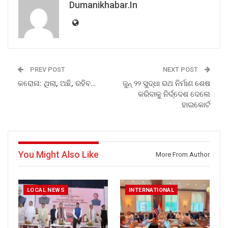
Dumanikhabar.in
PREV POST
NEXT POST
କରୋନା: ଥିଲା, ଅଛି, ରହିବ…
ଜୁନ୍ ୨୨ ସୁଦ୍ଧା ରଥ ନିର୍ମାଣ ଶେଷ
କରିବାକୁ ନିର୍ଦ୍ଦେଶ ଦେଲେ
ହାଇକୋର୍ଟ
You Might Also Like
More From Author
LOCAL NEWS
INTERNATIONAL