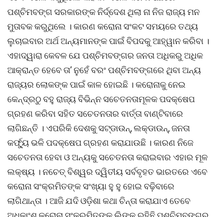
ପଶ୍ଚିମବଙ୍ଗ ସରକାରଙ୍କ ନିର୍ଦ୍ଦେଶ ଥିଲା ନା ନିଜ ରାଜ୍ୟ ମନ
ମୁତାବକ କରୁଥିଲେ । କାରଣ କରୋନା ସଂକଟ ସମୟରେ ତଥ୍ୟ
ଲୁଚାଇବାର ଅର୍ଥ ଅନ୍ୟମାନଙ୍କ ପାଇଁ ବିପଦକୁ ଆହ୍ୱାନ କରିବା ।
ଏହାଦ୍ୱାରା କେବଳ ଯେ ପଶ୍ଚିମବଙ୍ଗର ଜନତା ଅଧିକରୁ ଅଧିକ
ଆକ୍ରାନ୍ତ ହେବେ ତା’ ନୁହେଁ ବରଂ ପଶ୍ଚିମବଙ୍ଗରେ ଥିବା ଅନ୍ୟ
ରାଜ୍ୟର ଲୋକଙ୍କ ପାଇଁ କାଳ ହୋଇଛି । କରୋନାକୁ ନେଇ
କେନ୍ଦ୍ରଠୁ ବହୁ ରାଜ୍ୟ ବିଭିନ୍ନ ସଚେତନତାମୂଳକ ପଦକ୍ଷେପ
ଗ୍ରହଣ କରିବା ସହିତ ସଚେତନତାର ବାର୍ତ୍ତା ବାଣ୍ଟିବାରେ
ଲାଗିଛନ୍ତି । ଏପରିକି ଦେଶକୁ ସଟ୍‌ଡାଉନ୍‌, ଲକ୍‌ଡାଉନ୍‌, ଜନତା
କର୍ଫ୍ୟୁ ଭଳି ପଦକ୍ଷେପ ଗ୍ରହଣ କରାଯାଉଛି । କାରଣ ନିଜେ
ସଚେତନତା ହେବା ଓ ଅନ୍ୟକୁ ସଚେତନତା କରାଇବାର ଏହାର ମୂଳ
ଲକ୍ଷ୍ୟ । ନଚେତ୍ ବିଶ୍ୱର ଦ୍ୱିତୀୟ ସର୍ବବୃହତ ଭାରତରେ ଏବେ
କରୋନା ସଂକ୍ରମିତଙ୍କ ସଂଖ୍ୟା ହୁ ହୁ ହୋଇ ବଢ଼ିବାରେ
ଲାଗିଥାନ୍ତା । ଆଜି ଯଦି ଓଡ଼ିଶା କଥା ଚିନ୍ତା କରାଯାଏ ତେବେ
ଅଧିକାଂଶ କରୋନା ସଂକ୍ରମିତଙ୍କ ଲିଙ୍କ୍ ରହିଛି ପଶ୍ଚିମବଙ୍ଗରୁ