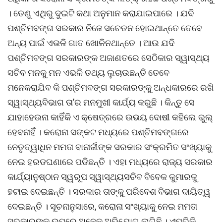
। ତେଣୁ ଏଥିରୁ ଦୁଇଟି କଥା ଅନୁମାନ କରାଯାଇପାରେ । ଯଦି
ପଶ୍ଚିମବଙ୍ଗ ସରକାର ନିଜେ ସଚେତନ ହୋଇଥାନ୍ତେ ତେବେ
ଅନ୍ୟ ପାଇଁ ଏଭଳି ଗାତ ଖୋଳିନଥାନ୍ତେ । ଆଉ ଯଦି
ପଶ୍ଚିମବଙ୍ଗ ସରକାରଙ୍କ ଅଜାଣତରେ ସେଠିକାର ସ୍ୱାସ୍ଥ୍ୟ
ସଚିବ ମନକୁ ମନ ଏଭଳି ତଥ୍ୟ ଲୁଚାଉଛନ୍ତି ତେବେ
ମନେକରାଯିବ କି ପଶ୍ଚିମବଙ୍ଗ ସରକାରଙ୍କୁ ଅନ୍ଧକାରରେ ରଖି
ସ୍ୱାସ୍ଥ୍ୟବିଭାଗ ତା’ର ମନମୁଖୀ କାର୍ଯ୍ୟ କରୁଛି । କିନ୍ତୁ ସେ
ଯାହାହେଉନା କାହିଁକି ଏ କ୍ଷେତ୍ରରେ ଉଭୟ ଦୋଷୀ କହିଲେ ଭୁଲ୍
ହେବନାହିଁ । କରୋନା ସଙ୍କଟ ମଧ୍ୟରେ ପଶ୍ଚିମବଙ୍ଗରେ
ନେତୃତ୍ୱାଧିନ ମମତା ବାନାର୍ଜୀଙ୍କ ସରକାର ସଂକ୍ରମିତ ସଂଖ୍ୟାକୁ
ନେଇ ହରଡଘଣାରେ ପଡିଛନ୍ତି । ଏହା ମଧ୍ୟରେ ରାଜ୍ୟ ସରକାର
କାର୍ଯ୍ୟାନୁଷ୍ଠାନ ସ୍ୱରୂପ ସ୍ୱାସ୍ଥ୍ୟସଚିବ ବିବେକ କୁମାରକୁ
ହଟାଇ ଦେଇଛନ୍ତି । ସରକାର ତାଙ୍କୁ ପରିବେଶ ବିଭାଗ ଦାୟିତ୍ୱ
ଦେଇଛନ୍ତି । ସୂଚନାନୁସାରେ, କରୋନା ସଂଖ୍ୟାକୁ ନେଇ ମମତା
ସରକାରଙ୍କ ଉପରେ ଅନେକ ଅଭିଯୋଗ ଲାଗିଛି । ଏପରିକି