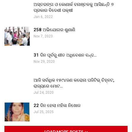
ଅସ୍ତରଙ୍ଗ ଓ କୋଣାର୍କ ବନାଞ୍ଚଳକୁ ଆସିଛନ୍ତି ୭
ପ୍ରକାର ବିଦେଶୀ ପକ୍ଷୀ
Jan 6, 2022
258 ଅଭିଯୋଗର ଶୁଣାଣି
Nov 7, 2023
31 ଦିନ ପୂର୍ବରୁ ଶୀତ ଅଧିବେଶନ ବନ୍ଦ…
Nov 29, 2020
ଆଜି ସର୍ବାଧିକ ୧୫୯୪ଜଣ କରୋନା ପଜିଟିଭ୍ ଚିହ୍ନଟ,
ରାଜ୍ୟରେ ମୋଟ…
Jul 24, 2020
22 ଦିନ ହେଲା ମହିଳା ନିଖୋଜ
Jul 25, 2025
LOAD MORE POSTS