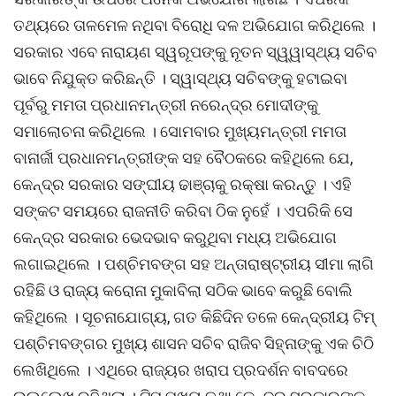
ତଥ୍ୟରେ ତାଳମେଳ ନଥିବା ବିରୋଧି ଦଳ ଅଭିଯୋଗ କରିଥିଲେ ।
ସରକାର ଏବେ ନାରାୟଣ ସ୍ୱରୂପଙ୍କୁ ନୂତନ ସ୍ୱ୍ୱାସ୍ଥ୍ୟ ସଚିବ
ଭାବେ ନିଯୁକ୍ତ କରିଛନ୍ତି । ସ୍ୱାସ୍ଥ୍ୟ ସଚିବଙ୍କୁ ହଟାଇବା
ପୂର୍ବରୁ ମମତା ପ୍ରଧାନମନ୍ତ୍ରୀ ନରେନ୍ଦ୍ର ମୋଦୀଙ୍କୁ
ସମାଲୋଚନା କରିଥିଲେ । ସୋମବାର ମୁଖ୍ୟମନ୍ତ୍ରୀ ମମତା
ବାନାର୍ଜୀ ପ୍ରଧାନମନ୍ତ୍ରୀଙ୍କ ସହ ବୈଠକରେ କହିଥିଲେ ଯେ,
କେନ୍ଦ୍ର ସରକାର ସଙ୍ଘୀୟ ଢାଞ୍ଚାକୁ ରକ୍ଷା କରନ୍ତୁ । ଏହି
ସଙ୍କଟ ସମୟରେ ରାଜନୀତି କରିବା ଠିକ ନୁହେଁ । ଏପରିକି ସେ
କେନ୍ଦ୍ର ସରକାର ଭେଦଭାବ କରୁଥିବା ମଧ୍ୟ ଅଭିଯୋଗ
ଲଗାଇଥିଲେ । ପଶ୍ଚିମବଙ୍ଗ ସହ ଅନ୍ତାରାଷ୍ଟ୍ରୀୟ ସୀମା ଲାଗି
ରହିଛି ଓ ରାଜ୍ୟ କରୋନା ମୁକାବିଲା ସଠିକ ଭାବେ କରୁଛି ବୋଲି
କହିଥିଲେ । ସୂଚନାଯୋଗ୍ୟ, ଗତ କିଛିଦିନ ତଳେ କେନ୍ଦ୍ରୀୟ ଟିମ୍
ପଶ୍ଚିମବଙ୍ଗର ମୁଖ୍ୟ ଶାସନ ସଚିବ ରାଜିବ ସିହ୍ନାଙ୍କୁ ଏକ ଚିଠି
ଲେଖିଥିଲେ । ଏଥିରେ ରାଜ୍ୟର ଖରାପ ପ୍ରଦର୍ଶନ ବାବଦରେ