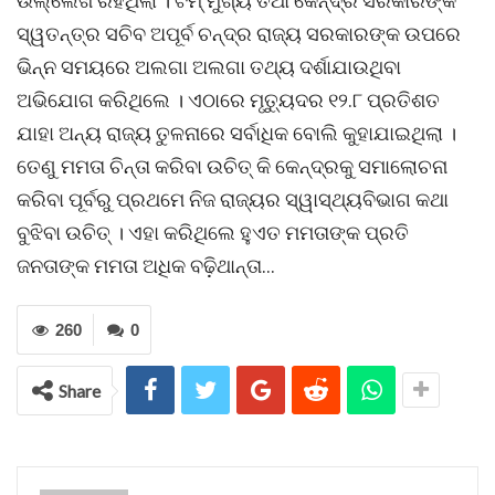
ଉଲ୍ଲେଖ ରହିଥିଲା । ଟିମ୍ ମୁଖ୍ୟ ତଥା କେନ୍ଦ୍ର ସରକାରଙ୍କ
ସ୍ୱତନ୍ତ୍ର ସଚିବ ଅପୂର୍ବ ଚନ୍ଦ୍ର ରାଜ୍ୟ ସରକାରଙ୍କ ଉପରେ
ଭିନ୍ନ ସମୟରେ ଅଲଗା ଅଲଗା ତଥ୍ୟ ଦର୍ଶାଯାଉଥିବା
ଅଭିଯୋଗ କରିଥିଲେ । ଏଠାରେ ମୃତ୍ୟୁଦର ୧୨.୮ ପ୍ରତିଶତ
ଯାହା ଅନ୍ୟ ରାଜ୍ୟ ତୁଳନାରେ ସର୍ବାଧିକ ବୋଲି କୁହାଯାଇଥିଲା ।
ତେଣୁ ମମତା ଚିନ୍ତା କରିବା ଉଚିତ୍ କି କେନ୍ଦ୍ରକୁ ସମାଲୋଚନା
କରିବା ପୂର୍ବରୁ ପ୍ରଥମେ ନିଜ ରାଜ୍ୟର ସ୍ୱାସ୍ଥ୍ୟବିଭାଗ କଥା
ବୁଝିବା ଉଚିତ୍ । ଏହା କରିଥିଲେ ହୁଏତ ମମତାଙ୍କ ପ୍ରତି
ଜନତାଙ୍କ ମମତା ଅଧିକ ବଢ଼ିଥାନ୍ତା…
260
0
Share