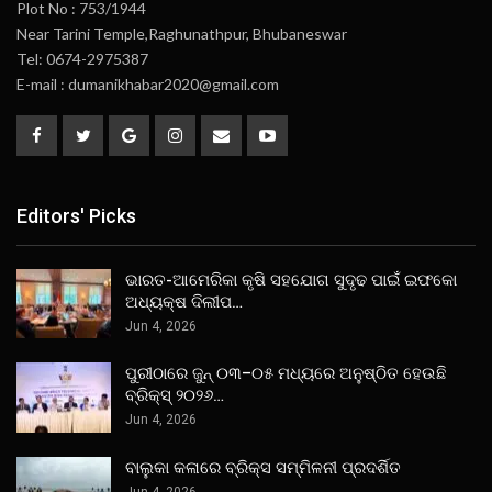
Plot No : 753/1944
Near Tarini Temple,Raghunathpur, Bhubaneswar
Tel: 0674-2975387
E-mail : dumanikhabar2020@gmail.com
Editors' Picks
ଭାରତ-ଆମେରିକା କୃଷି ସହଯୋଗ ସୁଦୃଢ ପାଇଁ ଇଫକୋ
ଅଧ୍ୟକ୍ଷ ଦିଲୀପ…
Jun 4, 2026
ପୁରୀଠାରେ ଜୁନ୍ ୦୩–୦୫ ମଧ୍ୟରେ ଅନୁଷ୍ଠିତ ହେଉଛି
ବ୍ରିକ୍ସ୍ ୨୦୨୬…
Jun 4, 2026
ବାଲୁକା କଳାରେ ବ୍ରିକ୍ସ ସମ୍ମିଳନୀ ପ୍ରଦର୍ଶିତ
Jun 4, 2026