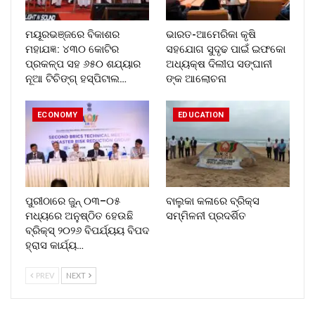
ମୟୂରଭଞ୍ଜରେ ବିକାଶର
ଭାରତ-ଆମେରିକା କୃଷି
ମହାଯଜ୍ଞ: ୪୩୦ କୋଟିର
ସହଯୋଗ ସୁଦୃଢ ପାଇଁ ଇଫକୋ
ପ୍ରକଳ୍ପ ସହ ୬୫୦ ଶଯ୍ୟାର
ଅଧ୍ୟକ୍ଷ ଦିଲୀପ ସଙ୍ଘାନୀ
ନୂଆ ଟିଚିଙ୍ଗ୍ ହସ୍ପିଟାଲ…
ଙ୍କ ଆଲୋଚନା
ECONOMY
EDUCATION
ପୁରୀଠାରେ ଜୁନ୍ ୦୩–୦୫
ବାଲୁକା କଳାରେ ବ୍ରିକ୍ସ
ମଧ୍ୟରେ ଅନୁଷ୍ଠିତ ହେଉଛି
ସମ୍ମିଳନୀ ପ୍ରଦର୍ଶିତ
ବ୍ରିକ୍ସ୍ ୨୦୨୬ ବିପର୍ଯ୍ୟୟ ବିପଦ
ହ୍ରାସ କାର୍ଯ୍ୟ…
PREV
NEXT