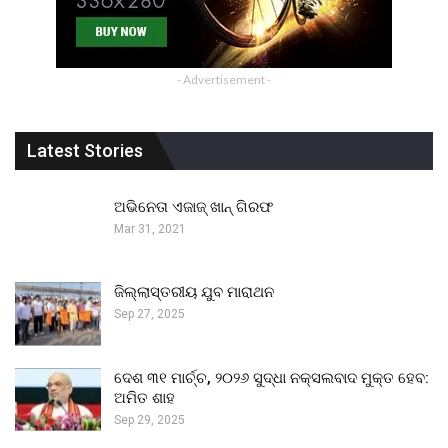
- Advertisement -
Latest Stories
ଅଭିନେତା ଏଜାଜ୍ ଖାନ୍ ଗିରଫ
Mar 31, 2021
ଜିଲ୍ଲାସ୍ତରୀୟ ଯୁବ ମାରାଥନ
Sep 27, 2025
ଦେଶ ୩୧ ମାର୍ଚ୍ଚ, ୨୦୨୬ ସୁଦ୍ଧା ନକ୍ସଲବାଦ ମୁକ୍ତ ହେବ:
ଅମିତ ଶାହ
Sep 29, 2025