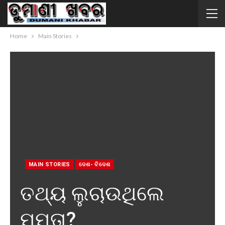
Home
Main Stories
MAIN STORIES
ଦେଶ- ବିଦେଶ
ତଥ୍ୟ ଲୁଚାଉଥିଲେ
ମମତା?