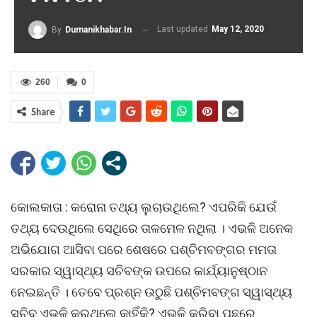
Last updated
May 12, 2020
By
Dumanikhabar.in
260
0
Share
କୋଲକାତା : କରୋନା ତଥ୍ୟ ଲୁଚାଉଥିଲେ? ଏପରିକି ଯେଉଁ
ତଥ୍ୟ ଦେଉଥିଲେ ସେଥିରେ ତାଳମେଳ ନଥିଲା । ଏଭଳି ଅନେକ
ଅଭିଯୋଗ ଆସିବା ପରେ ଶେଷରେ ପଶ୍ଚିମବଙ୍ଗର ମମତା
ସରକାର ସ୍ୱାସ୍ଥ୍ୟ ସଚିବଙ୍କ ଉପରେ କାର୍ଯ୍ୟାନୁଷ୍ଠାନ
ନେଇଛନ୍ତି । ତେବେ ପ୍ରଶ୍ନ ଉଠୁଛି ପଶ୍ଚିମବଙ୍ଗ ସ୍ୱାସ୍ଥ୍ୟ
ସଚିବ ଏଭଳି କରୁଥିଲେ କାହିଁକି? ଏଭଳି କରିବା ପଛରେ