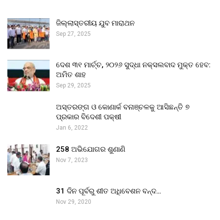
ଜିଲ୍ଲାସ୍ତରୀୟ ଯୁବ ମାରାଥନ
Sep 27, 2025
ଦେଶ ୩୧ ମାର୍ଚ୍ଚ, ୨୦୨୬ ସୁଦ୍ଧା ନକ୍ସଲବାଦ ମୁକ୍ତ ହେବ:
ଅମିତ ଶାହ
Sep 29, 2025
ଅସ୍ତରଙ୍ଗ ଓ କୋଣାର୍କ ବନାଞ୍ଚଳକୁ ଆସିଛନ୍ତି ୭
ପ୍ରକାର ବିଦେଶୀ ପକ୍ଷୀ
Jan 6, 2022
258 ଅଭିଯୋଗର ଶୁଣାଣି
Nov 7, 2023
31 ଦିନ ପୂର୍ବରୁ ଶୀତ ଅଧିବେଶନ ବନ୍ଦ…
Nov 29, 2020