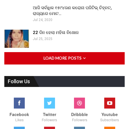
ଆଜି ସର୍ବାଧିକ ୧୫୯୪ଜଣ କରୋନା ପଜିଟିଭ୍ ଚିହ୍ନଟ,
ରାଜ୍ୟରେ ମୋଟ…
Jul 24, 2020
22 ଦିନ ହେଲା ମହିଳା ନିଖୋଜ
Jul 25, 2025
LOAD MORE POSTS
Follow Us
Facebook
Twitter
Dribbble
Youtube
Likes
Followers
Followers
Subscribers