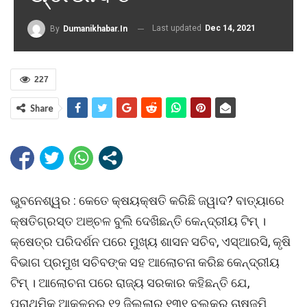
Last updated
Dec 14, 2021
By
Dumanikhabar.in
227
Share
ଭୁବନେଶ୍ୱର : କେତେ କ୍ଷୟକ୍ଷତି କରିଛି ଜୱାଦ? ବାତ୍ୟାରେ
କ୍ଷତିଗ୍ରସ୍ତ ଅଞ୍ଚଳ ବୁଲି ଦେଖିଛନ୍ତି କେନ୍ଦ୍ରୀୟ ଟିମ୍ ।
କ୍ଷେତ୍ର ପରିଦର୍ଶନ ପରେ ମୁଖ୍ୟ ଶାସନ ସଚିବ, ଏସ୍ଆରସି, କୃଷି
ବିଭାଗ ପ୍ରମୁଖ ସଚିବଙ୍କ ସହ ଆଲୋଚନା କରିଛ କେନ୍ଦ୍ରୀୟ
ଟିମ୍ । ଆଲୋଚନା ପରେ ରାଜ୍ୟ ସରକାର କହିଛନ୍ତି ଯେ,
ପ୍ରାଥମିକ ଆକଳନରୁ ୧୨ ଜିଲ୍ଲାର ୧୩୧ ବ୍ଲକ୍ର ଚାଷଜମି