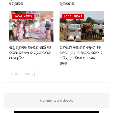
ସମ୍ପାଦକ
ଶୁଭାରମ୍ଭ
LOCAL NEWS
LOCAL NEWS
ଶିଶୁ ଶ୍ରମିକ ବିଲୋପ ପାଇଁ ୧୫
ଅବକାରୀ ବିଭାଗର ଚଢ଼ାଉ ୫୨
ଦିନିଆ ବିଶେଷ କାର୍ଯ୍ୟକ୍ରମକୁ
କିଲୋଗ୍ରାମ ଗଞ୍ଜେଇ ସହିତ ୬
ଆୟୋଜିତ
ଅଭିଯୁକ୍ତ ଗିରଫ, ୨ କାର
ଜବତ
PREV
NEXT
Comments are closed.