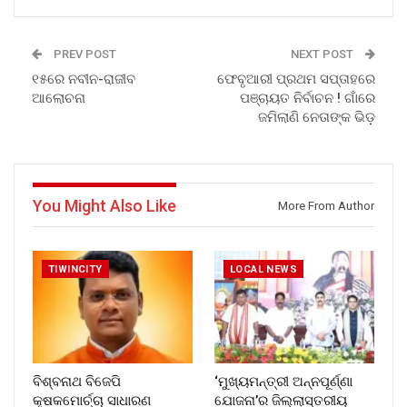
PREV POST
NEXT POST
୧୫ରେ ନବୀନ-ରାଜୀବ
ଫେବୃଆରୀ ପ୍ରଥମ ସପ୍ତାହରେ
ଆଲୋଚନା
ପଞ୍ଚାୟତ ନିର୍ବାଚନ ! ଗାଁରେ
ଜମିଲାଣି ନେତାଙ୍କ ଭିଡ଼
You Might Also Like
More From Author
TIWINCITY
LOCAL NEWS
ବିଶ୍ବନାଥ ବିଜେପି
‘ମୁଖ୍ୟମନ୍ତ୍ରୀ ଅନ୍ନପୂର୍ଣ୍ଣା
କୃଷକମୋର୍ଚ୍ଚା ସାଧାରଣ
ଯୋଜନା’ର ଜିଲ୍ଲାସ୍ତରୀୟ