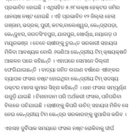
ପ୍ରଭାବିତ ହୋଇଛି । ଏଥିସହିତ ୫.୭୮ଲକ୍ଷ ହେକ୍ଟର ଜମିର
ଧାନଚାଷ ନଷ୍ଟ ହୋଇଛି । ଏହି ପ୍ରଭାବିତ ୧୨ ଜିଲ୍ଲା ହେଲା
ଗଞ୍ଜାମ, ଭଦ୍ରକ, ପୁରୀ, କଟକ,ବାଲେଶ୍ୱର, କେନ୍ଦ୍ରାପଡ଼ା,
କେନ୍ଦୁଝର, ଜଗତସିଂହପୁର, ଯାଜପୁର, ଖୋର୍ଦ୍ଧା, ନୟାଗଡ଼ ଓ
ମୟୂରଭଞ୍ଜ । ତେବେ ଚାଷୀଙ୍କୁ ତୁରନ୍ତ ସରକାରୀ ସହାୟତା
ମିଳିବା ଆବଶ୍ୟକ ବୋଲି ୬ଜଣିଆ କେନ୍ଦ୍ରୀୟ ଟିମ୍ କ୍ଷୟକ୍ଷତି
ଆକଳନ ପରେ କହିଛନ୍ତି । ଏହାପରେ ସେମାନେ ଦିଲ୍ଲୀ
ଫେରିଯାଇଛନ୍ତି । ବାତ୍ୟା ଜନିତ ଲଗାଣ ବର୍ଷାରେ ·ଷୀଙ୍କର
ବ୍ୟାପକ ଫସଲ ନଷ୍ଟ ହୋଇଥିବା କେନ୍ଦ୍ରୀୟ ଟିମ୍ ସଦସ୍ୟ
ଡକ୍ଟର ମାନସ କୁମାର ସିହ୍ନା କହିଛନ୍ତି । ଧାନ ଫସଲ ସମ୍ପୂର୍ଣ୍ଣ
ଉଜୁଡ଼ି ଯାଇଛି । ଚିନାବାଦାମ ପରି ଅର୍ଥକରୀ ଫସଲ, ପନିପରିବା
ବିଲରେ ପଚିଯାଇଛି । ଚାଷୀଙ୍କୁ କିପରି ଉଚିତ୍ ସହାୟତା ମିଳିବ ସେ
ନେଇ କେନ୍ଦ୍ରୀୟ ଟିମ କେନ୍ଦ୍ର ସରକାରଙ୍କୁ ସୁପାରିସ କରିବ ।
ଏହାସହ ଦୁର୍ବିପାକ ସମୟରେ ଫସଲ ନଷ୍ଟ ରୋକିବାକୁ ଦୀର୍ଘ