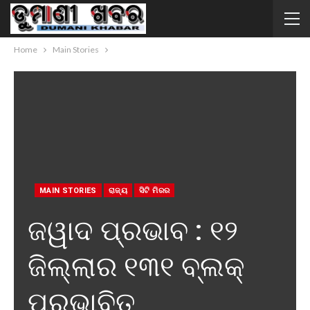
Home
Main Stories
MAIN STORIES
ରାଜ୍ୟ
ସିଟି ମିରର
ଜୱାଦ ପ୍ରଭାବ : ୧୨
ଜିଲ୍ଲାର ୧୩୧ ବ୍ଲକ୍
ପ୍ରଭାବିତ