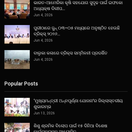
ଭାରତ-ଆମେରିକା କୃଷି ସହଯୋଗ ସୁଦୃଢ ପାଇଁ ଇଫକୋ
ଅଧ୍ୟକ୍ଷ ଦିଲୀପ…
Jun 4, 2026
ପୁରୀଠାରେ ଜୁନ୍ ୦୩–୦୫ ମଧ୍ୟରେ ଅନୁଷ୍ଠିତ ହେଉଛି
ବ୍ରିକ୍ସ୍ ୨୦୨୬…
Jun 4, 2026
ବାଲୁକା କଳାରେ ବ୍ରିକ୍ସ ସମ୍ମିଳନୀ ପ୍ରଦର୍ଶିତ
Jun 4, 2026
Popular Posts
‘ମୁଖ୍ୟମନ୍ତ୍ରୀ ଅନ୍ନପୂର୍ଣ୍ଣା ଯୋଜନା’ର ଜିଲ୍ଲାସ୍ତରୀୟ
ଶୁଭାରମ୍ଭ
Jun 13, 2026
ଶିଶୁ ଶ୍ରମିକ ବିଲୋପ ପାଇଁ ୧୫ ଦିନିଆ ବିଶେଷ
କାର୍ଯ୍ୟକ୍ରମକୁ ଆୟୋଜିତ