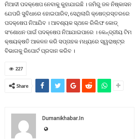
ମିଆଦୀ ପଦକ୍ଷେପ ନେବାକୁ କୁହାଯାଇଛି । ଜମିରୁ ଜଳ ନିଷ୍କାସନ
ଯେପରି ସୁବିଧାରେ ହୋଇପାରିବ, ସେଥିଲାଗି କ୍ଷେତ୍ରସ୍ତରରେ
ପଦକ୍ଷେପ ନିଆଯିବ । ଆବଶ୍ୟକ ସ୍ଥଳେ ରିଲିଫ କୋଡ୍
ସଂଶୋଧନ ପାଇଁ ପଦକ୍ଷେପ ନିଆଯାଇପାରେ । କେନ୍ଦ୍ରୀୟ ଟିମ
କ୍ଷୟକ୍ଷତି ଆକଳନ କରି ସପ୍ତାହକ ମଧ୍ୟରେ ସ୍ୱରାଷ୍ଟ୍ର
ବିଭାଗକୁ ରିପୋର୍ଟ ପ୍ରଦାନ କରିବ ।
227
Share
Dumanikhabar.in