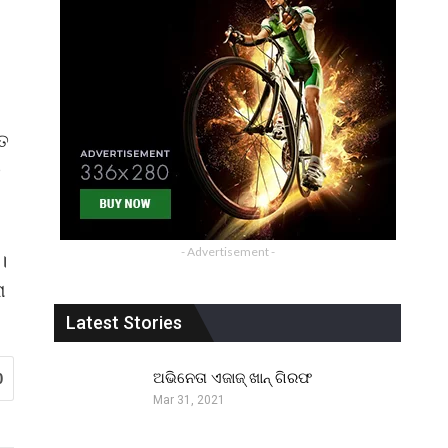
୍ତ
ତ
- Advertisement -
।
ା
Latest Stories
ଅଭିନେତା ଏଜାଜ୍ ଖାନ୍ ଗିରଫ
0
Mar 31, 2021