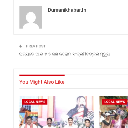
Dumanikhabar.in
PREV POST
ରାଜ୍ୟରେ ଆଉ ୫ ୫ ଜଣ କରୋନା ସଂକ୍ରମିତଙ୍କର ମୃତ୍ୟୁ
You Might Also Like
LOCAL NEWS
LOCAL NEWS