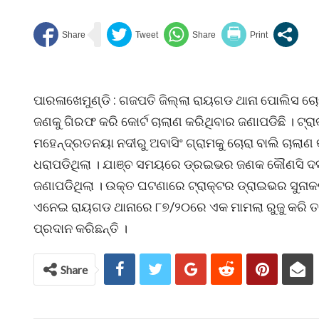
ପାରଳାଖେମୁଣ୍ଡି : ଗଜପତି ଜିଲ୍ଲା ରାୟଗଡ ଥାନା ପୋଲିସ ଚୋ
ଜଣକୁ ଗିରଫ କରି କୋର୍ଟ ଚାଲାଣ କରିଥିବାର ଜଣାପଡିଛି । ଟ୍ର
ମହେନ୍ଦ୍ରତନୟା ନଦୀରୁ ଅବାସିଂ ଗ୍ରାମକୁ ଚୋରା ବାଲି ଚାଲ
ଧରାପଡିଥିଲା । ଯାଞ୍ଚ ସମୟରେ ଡ୍ରଇଭର ଜଣକ କୌଣସି ଦସ୍
ଜଣାପଡିଥିଲା । ଉକ୍ତ ଘଟଣାରେ ଟ୍ରାକ୍ଟର ଡ୍ରାଇଭର ସୁନାକର
ଏନେଇ ରାୟଗଡ ଥାନାରେ ୮୭/୨୦ରେ ଏକ ମାମଲା ରୁଜୁ କରି ତଦନ
ପ୍ରଦାନ କରିଛନ୍ତି ।
Share