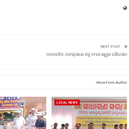
NEXT POST
ଅବହେଳିତ ଅବସ୍ଥାରେ ହନୁ ମଂଚେଶ୍ୱର ଶୈବପୀଠ
More From Author
LOCAL NEWS