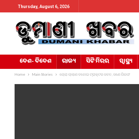
Thursday, August 6, 2026
ଦେଶ- ବିଦେଶ
ରାଜ୍ୟ
ସିଟି ମିରର
ସ୍ୱାସ୍ଥ୍ୟ
Home
Main Stories
ଚୋରା ଚାଲାଣ ବଝୋଇ ଟ୍ରାକ୍ଟର ଜବତ, ଜଣେ ଗିରଫ