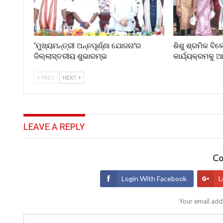
‘ମୁଖ୍ୟମନ୍ତ୍ରୀ ଅନ୍ନପୂର୍ଣ୍ଣା ଯୋଜନା’ର
ଶିଶୁ ଶ୍ରମିକ ବି
ଜିଲ୍ଲାସ୍ତରୀୟ ଶୁଭାରମ୍ଭ
କାର୍ଯ୍ୟକ୍ରମକୁ
PREV
NEXT
LEAVE A REPLY
Co
Login With Facebook
L
Your email addr