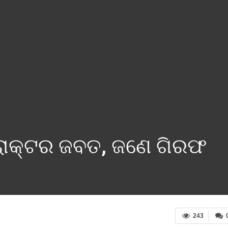
ରାକ୍ଟର ଜବତ, ଜଣେ ଗିରଫ
243