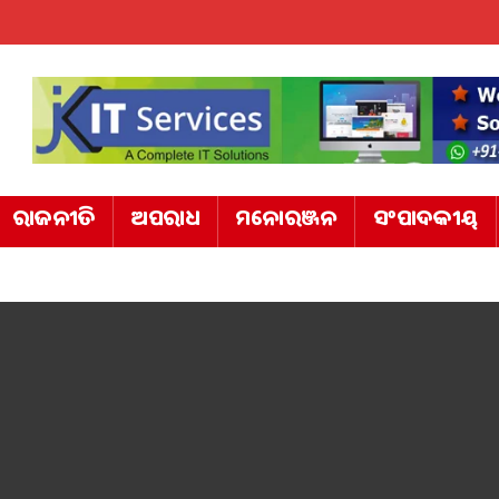
ରାଜନୀତି
ଅପରାଧ
ମନୋରଞ୍ଜନ
ସଂପାଦକୀୟ