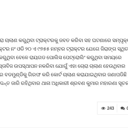
ରା ଚାଲାଣ କରୁଥିବା ଟ୍ରାକ୍ଟରକୁ ଜବତ କରିବା ସହ ଘଟଣାରେ ସମ୍ପୃକ
ାକ୍ଟର ନଂ ଓଡି ୨୦ ଏ ୯୭୫୫ ନମ୍ବର ଟ୍ରାକ୍ଟର ଯେଗେ ଜିରାଙ୍ଗ ସ୍ଥି
ାଣ କରୁଥିବା ବେଳେ ରାୟଗଡ ପୋଲିସ ପେଟ୍ରୋଲିଂ କରୁଥିବା ସମୟରେ
ତାବିଜ ଉପସ୍ଥାପନ ନକରିବା ଯୋଗୁଁ ଏହା ଚୋରା ଚାଲାଣ ହେଉଥିବାର
 ବଡମୁଣ୍ଡିକୁ ଗିରଫ କରି କୋର୍ଟ ଚାଲାଣ କରାଯାଇଥିବାର ଜଣାପଡିଛି 
୍ତ ଜାରି ରହିଥିବାର ଥାନା ଅଧିକାରୀ ଶ୍ରବଣ କୁମାର ମହାରଣା ସୂଚନ
243