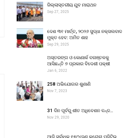
ଜିଲ୍ଲାସ୍ତରୀୟ ଯୁବ ମାରାଥନ
Sep 27, 2025
ଦେଶ ୩୧ ମାର୍ଚ୍ଚ, ୨୦୨୬ ସୁଦ୍ଧା ନକ୍ସଲବାଦ
ମୁକ୍ତ ହେବ: ଅମିତ ଶାହ
Sep 29, 2025
ଅସ୍ତରଙ୍ଗ ଓ କୋଣାର୍କ ବନାଞ୍ଚଳକୁ
ଆସିଛନ୍ତି ୭ ପ୍ରକାର ବିଦେଶୀ ପକ୍ଷୀ
Jan 6, 2022
258 ଅଭିଯୋଗର ଶୁଣାଣି
Nov 7, 2023
31 ଦିନ ପୂର୍ବରୁ ଶୀତ ଅଧିବେଶନ ବନ୍ଦ…
Nov 29, 2020
ଆଜି ସର୍ବାଧିକ ୧୫୯୪ଜଣ କରୋନା ପଜିଟିଭ୍