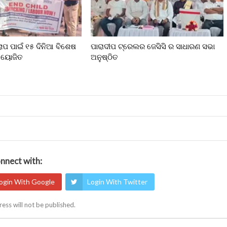
ଲୋପ ପାଇଁ ୧୫ ଦିନିଆ ବିଶେଷ
ପାରାଦୀପ ଟ୍ରେଲର ଜେସିସି ର ସାଧାରଣ ସଭା
 ଆୟୋଜିତ
ଅନୁଷ୍ଠିତ
nnect with:
ogin With Google
Login With Twitter
ess will not be published.