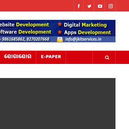
ଯୋଗାଯୋଗ
E-PAPER