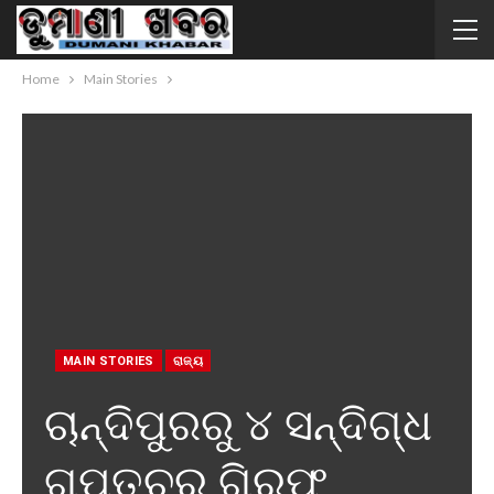
Home
Main Stories
MAIN STORIES
ରାଜ୍ୟ
ଚାନ୍ଦିପୁରରୁ ୪ ସନ୍ଦିଗ୍ଧ
ଗୁପ୍ତଚର ଗିରଫ