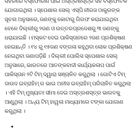
ସହରରେ ବିସ୍ଫୋରଣ ପାଇଁ ଅସ୍ତ୍ରଶସ୍ତ୍ର ସହ ବିସ୍ଫୋଟକ
ଯୋଗାଇଥିଲା । ସ୍ପେଶାଲ ସେଲ୍ ଏସ୍ପି ନୀରଜ ଠାକୁରଙ୍କ
ସୂଚନା ଅନୁସାରେ, ଜଣଙ୍କୁ କୋଟାରୁ ଗିରଫ କରାଯାଇଥିବା
ବେଳେ ଦିଲ୍ଲୀରୁ ୨ଜଣ ଓ ଉତ୍ତରପ୍ରଦେଶରୁ ୩ ଜଣଙ୍କୁ
ଧରାଯାଇଛି । ମସ୍କଟ ଦେଇ ପାକିସ୍ତାନରେ ୨ଜଣ ପ୍ରଶିକ୍ଷଣ
ନେଇଛନ୍ତି । ୧୪ ରୁ ୧୫ଜଣ ବଙ୍ଗଳା କହୁଥିବା ଲୋକ ପ୍ରଶିକ୍ଷଣ
ନେଇଥିବା ଜଣାପଡ଼ିଛି । ଦିଲ୍ଲୀ ପୋଲିସ ସ୍ପେଶାଲ ସେଲ୍
ଅନୁସାରେ, ଭାରତରେ ଆତଙ୍କବାଦୀ କାର୍ଯ୍ୟକଳାପ ପାଇଁ
ପାକିସ୍ତାନ ୨ଟି ଟିମ୍ ଦ୍ୱାରା ସଞ୍ଚାଳିତ କରୁଥିଲା । ଗୋଟିଏ ଟିମ୍
ଦାଉଦ ଇବ୍ରାହିମ୍ ର ଭାଇ ଅନୀସ ଇବ୍ରାହିମ୍ ପରିଚାଳିତ କରୁଥିଲା
। ଏହି ଟିମ୍ ମୁଖ୍ୟତଃ ସୀମା ଦେଇ ଅସ୍ତ୍ରଶସ୍ତ୍ର ଭାରତକୁ
ଆଣୁଥିଲା । ଅନ୍ୟ ଟିମ୍ ହାୱଲା ମାଧ୍ୟମରେ ଟଙ୍କା ଯୋଗାଣ
କରୁଥିଲା ।