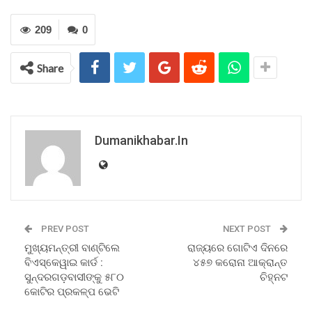
209
0
Share
Dumanikhabar.in
PREV POST
NEXT POST
ମୁଖ୍ୟମନ୍ତ୍ରୀ ବାଣ୍ଟିଲେ
ରାଜ୍ୟରେ ଗୋଟିଏ ଦିନରେ
ବିଏସ୍କେୱାଇ କାର୍ଡ :
୪୫୭ କରୋନା ଆକ୍ରାନ୍ତ
ସୁନ୍ଦରଗଡ଼ବାସୀଙ୍କୁ ୫୮୦
ଚିହ୍ନଟ
କୋଟିର ପ୍ରକଳ୍ପ ଭେଟି