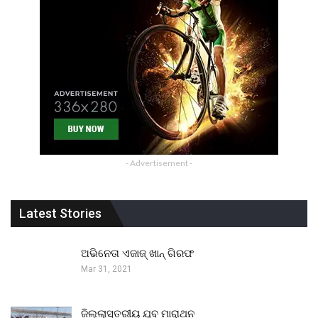
- Advertisement -
Latest Stories
ଅଭିନେତା ଏଜାଜ୍ ଖାନ୍ ଗିରଫ
Mar 31, 2021
ଜିଲ୍ଲାସ୍ତରୀୟ ଯୁବ ମାରାଥନ