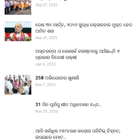
Sep 27, 2025
ଦେଶ ୩୧ ମାର୍ଚ୍ଚ, ୨୦୨୬ ସୁଦ୍ଧା ନକ୍ସଲବାଦ ମୁକ୍ତ ହେବ:
ଅମିତ ଶାହ
Sep 29, 2025
ଅସ୍ତରଙ୍ଗ ଓ କୋଣାର୍କ ବନାଞ୍ଚଳକୁ ଆସିଛନ୍ତି ୭
ପ୍ରକାର ବିଦେଶୀ ପକ୍ଷୀ
Jan 6, 2022
258 ଅଭିଯୋଗର ଶୁଣାଣି
Nov 7, 2023
31 ଦିନ ପୂର୍ବରୁ ଶୀତ ଅଧିବେଶନ ବନ୍ଦ…
Nov 29, 2020
ଆଜି ସର୍ବାଧିକ ୧୫୯୪ଜଣ କରୋନା ପଜିଟିଭ୍ ଚିହ୍ନଟ,
ରାଜ୍ୟରେ ମୋଟ…