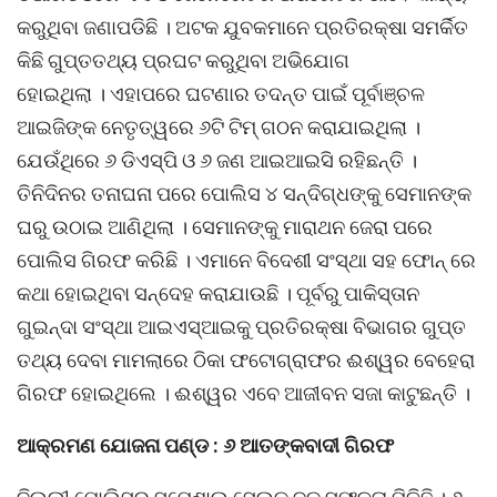
କରୁଥିବା ଜଣାପଡିଛି । ଅଟକ ଯୁବକମାନେ ପ୍ରତିରକ୍ଷା ସମର୍କିତ
କିଛି ଗୁପ୍ତତଥ୍ୟ ପ୍ରଘଟ କରୁଥିବା ଅଭିଯୋଗ
ହୋଇଥିଲା । ଏହାପରେ ଘଟଣାର ତଦନ୍ତ ପାଇଁ ପୂର୍ବାଞ୍ଚଳ
ଆଇଜିଙ୍କ ନେତୃତ୍ୱରେ ୬ଟି ଟିମ୍ ଗଠନ କରାଯାଇଥିଲା ।
ଯେଉଁଥିରେ ୬ ଡିଏସ୍ପି ଓ ୬ ଜଣ ଆଇଆଇସି ରହିଛନ୍ତି ।
ତିନିଦିନର ତନାଘନା ପରେ ପୋଲିସ ୪ ସନ୍ଦିଗ୍ଧଙ୍କୁ ସେମାନଙ୍କ
ଘରୁ ଉଠାଇ ଆଣିଥିଲା । ସେମାନଙ୍କୁ ମାରାଥନ ଜେରା ପରେ
ପୋଲିସ ଗିରଫ କରିଛି । ଏମାନେ ବିଦେଶୀ ସଂସ୍ଥା ସହ ଫୋନ୍ ରେ
କଥା ହୋଇଥିବା ସନ୍ଦେହ କରାଯାଉଛି । ପୂର୍ବରୁ ପାକିସ୍ତାନ
ଗୁଇନ୍ଦା ସଂସ୍ଥା ଆଇଏସ୍ଆଇକୁ ପ୍ରତିରକ୍ଷା ବିଭାଗର ଗୁପ୍ତ
ତଥ୍ୟ ଦେବା ମାମଲାରେ ଠିକା ଫଟୋଗ୍ରାଫର ଈଶ୍ୱର ବେହେରା
ଗିରଫ ହୋଇଥିଲେ । ଈଶ୍ୱର ଏବେ ଆଜୀବନ ସଜା କାଟୁଛନ୍ତି ।
ଆକ୍ରମଣ ଯୋଜନା ପଣ୍ଡ : ୬ ଆତଙ୍କବାଦୀ ଗିରଫ