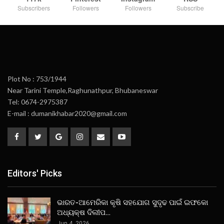
Subscribers
Followers
Followers
Subscribe
Plot No : 753/1944
Near Tarini Temple,Raghunathpur, Bhubaneswar
Tel: 0674-2975387
E-mail : dumanikhabar2020@gmail.com
Editors' Picks
ଭାରତ-ଆମେରିକା କୃଷି ସହଯୋଗ ସୁଦୃଢ ପାଇଁ ଇଫକୋ
ଅଧ୍ୟକ୍ଷ ଦିଲୀପ…
Jun 4, 2026