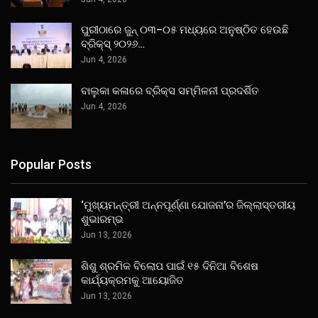
ପୁରୀଠାରେ ଜୁନ୍ ୦୩–୦୫ ମଧ୍ୟରେ ଅନୁଷ୍ଠିତ ହେଉଛି
ବ୍ରିକ୍ସ୍ ୨୦୨୬…
Jun 4, 2026
ବାଲୁକା କଳାରେ ବ୍ରିକ୍ସ ସମ୍ମିଳନୀ ପ୍ରଦର୍ଶିତ
Jun 4, 2026
Popular Posts
‘ମୁଖ୍ୟମନ୍ତ୍ରୀ ଅନ୍ନପୂର୍ଣ୍ଣା ଯୋଜନା’ର ଜିଲ୍ଲାସ୍ତରୀୟ
ଶୁଭାରମ୍ଭ
Jun 13, 2026
ଶିଶୁ ଶ୍ରମିକ ବିଲୋପ ପାଇଁ ୧୫ ଦିନିଆ ବିଶେଷ
କାର୍ଯ୍ୟକ୍ରମକୁ ଆୟୋଜିତ
Jun 13, 2026