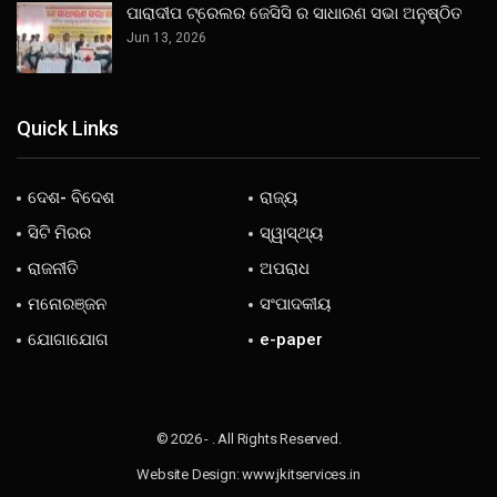
ପାରାଦୀପ ଟ୍ରେଲର ଜେସିସି ର ସାଧାରଣ ସଭା ଅନୁଷ୍ଠିତ
Jun 13, 2026
Quick Links
ଦେଶ- ବିଦେଶ
ରାଜ୍ୟ
ସିଟି ମିରର
ସ୍ୱାସ୍ଥ୍ୟ
ରାଜନୀତି
ଅପରାଧ
ମନୋରଞ୍ଜନ
ସଂପାଦକୀୟ
ଯୋଗାଯୋଗ
e-paper
© 2026 - . All Rights Reserved.
Website Design:
www.jkitservices.in