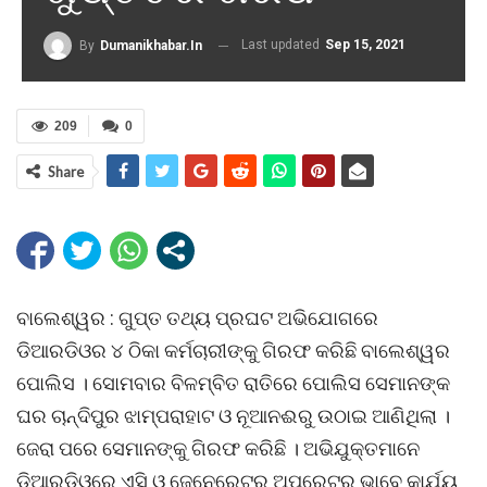
Last updated
Sep 15, 2021
By
Dumanikhabar.in
209
0
Share
ବାଲେଶ୍ୱର : ଗୁପ୍ତ ତଥ୍ୟ ପ୍ରଘଟ ଅଭିଯୋଗରେ
ଡିଆରଡିଓର ୪ ଠିକା କର୍ମଚାରୀଙ୍କୁ ଗିରଫ କରିଛି ବାଲେଶ୍ୱର
ପୋଲିସ । ସୋମବାର ବିଳମ୍ବିତ ରାତିରେ ପୋଲିସ ସେମାନଙ୍କ
ଘର ଚାନ୍ଦିପୁର ଝାମ୍ପରାହାଟ ଓ ନୂଆନଈରୁ ଉଠାଇ ଆଣିଥିଲା ।
ଜେରା ପରେ ସେମାନଙ୍କୁ ଗିରଫ କରିଛି । ଅଭିଯୁକ୍ତମାନେ
ଡିଆରଡିଓରେ ଏସି ଓ ଜେନେରେଟର ଅପରେଟର ଭାବେ କାର୍ଯ୍ୟ