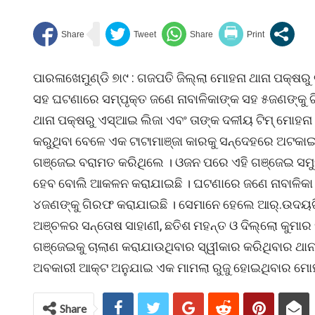
ପାରଳାଖେମୁଣ୍ଡି ୭ା୯ : ଗଜପତି ଜିଲ୍ଲା ମୋହନା ଥାନା ପକ
ସହ ଘଟଣାରେ ସମ୍ପୃକ୍ତ ଜଣେ ନାବାଳିକାଙ୍କ ସହ ୫ଜଣଙ୍କୁ 
ଥାନା ପକ୍ଷରୁ ଏସ୍ଆଇ ଲିଜା ଏବଂ ତାଙ୍କ ଦଳୀୟ ଟିମ୍ ମୋହନା
କରୁଥିବା ବେଳେ ଏକ ଟାଟାମାଞ୍ଜା କାରକୁ ସନ୍ଦେହରେ ଅଟକା
ଗଞ୍ଜେଇ ବରାମତ କରିଥିଲେ । ଓଜନ ପରେ ଏହି ଗଞ୍ଜେଇ ସମୁଦ
ହେବ ବୋଲି ଆକଳନ କରାଯାଇଛି । ଘଟଣାରେ ଜଣେ ନାବାଳିକା ଥ
୪ଜଣଙ୍କୁ ଗିରଫ କରାଯାଇଛି । ସେମାନେ ହେଲେ ଆର୍.ଉଦୟଗିର
ଅଞ୍ଚଳର ସନ୍ତୋଷ ସାହାଣୀ, ଛତିଶ ମହନ୍ତ ଓ ଦିଲ୍ଲୋ କୁମାର
ଗଞ୍ଜେଇକୁ ଚାଲାଣ କରାଯାଉଥିବାର ସ୍ୱୀକାର କରିଥିବାର ଥାନ
ଅବକାରୀ ଆକ୍ଟ ଅନୁଯାଇ ଏକ ମାମଲା ରୁଜୁ ହୋଇଥିବାର ମୋହନା 
Share