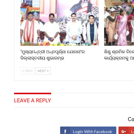
‘ମୁଖ୍ୟମନ୍ତ୍ରୀ ଅନ୍ନପୂର୍ଣ୍ଣା ଯୋଜନା’ର
ଶିଶୁ ଶ୍ରମିକ ବି
ଜିଲ୍ଲାସ୍ତରୀୟ ଶୁଭାରମ୍ଭ
କାର୍ଯ୍ୟକ୍ରମକୁ
PREV
NEXT
LEAVE A REPLY
Co
Login With Facebook
L