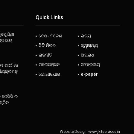
Quick Links
ନପୂର୍ଣ୍ଣା
ଦେଶ- ବିଦେଶ
ରାଜ୍ୟ
ସ୍ତରୀୟ
ସିଟି ମିରର
ସ୍ୱାସ୍ଥ୍ୟ
ରାଜନୀତି
ଅପରାଧ
ମନୋରଞ୍ଜନ
ସଂପାଦକୀୟ
ୋପ ପାଇଁ ୧୫
୍ଯ୍ୟକ୍ରମକୁ
ଯୋଗାଯୋଗ
e-paper
 ଜେସିସି ର
ଷ୍ଠିତ
Website Design:
www.jkitservices.in