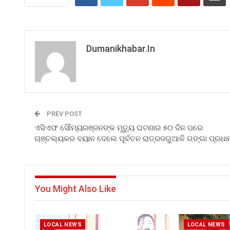
Dumanikhabar.in
PREV POST
ଏସିଏଫ ସୌମ୍ୟରଞ୍ଜନଙ୍କ ମୃତ୍ୟୁ ଘଟଣାର ୫୦ ଦିନ ପରେ
ଚାଞ୍ଚଲ୍ୟକର ବୟାନ ଦେଲେ ପୂର୍ବତନ ରାତ୍ରଜଗୁଆଳି ଗଙ୍ଗା ପ୍ରଧା
You Might Also Like
LOCAL NEWS
LOCAL NEWS