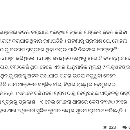
୍ଷରୁ ଗଞ୍ଜେଇ ଚଢଉ କରାଯାଇ ୯ଲକ୍ଷ ଟଙ୍କାର ଗଞ୍ଜେଇ ଜବତ କରିବା
ଗିରଫ କରାଯାଇଥିବାର ଜଣାପଡିଛି । ଘଟଣାରୁ ପ୍ରକାଶ ଯେ, ମୋହନା
 ଠାରୁ ବଡଗଡ ରାସ୍ତାରେ ଥିବା ଜରାଉ ଘାଟି ନିକଟରେ ପେଟ୍ରୋଲିଂ
ଇ ଯାଞ୍ଚ କରିଥିଲେ । ଯାଞ୍ଚ ସମୟରେ ସେଥିରୁ ୪ଗୋଟି ବଡ ବ୍ୟାଗର
ାୟ ୧୩୨କେଜି ଥିବା ବେଳେ ଏହାର ଆନୁମାନିକ ମୂଲ୍ୟ ୯ ଲକ୍ଷଟଙ୍କ
ିବାରୁ ତାଙ୍କୁ ଅଟକ ରଖାଯାଇ ପଚରା ଉଚରା କରୁଥିବା ବେଳେ
ି ଥାନା ଅଞ୍ଚଳର ସଞ୍ଜିବ ବୀର, ବିହାର ରାଜ୍ୟର ବେଗୁସରାଇ
 ମହନ୍ତ । ଏମାନେ ବରିପଦର ଗ୍ରାମ ଠାରୁ ବେଗୁସରାଇ ଅଞ୍ଚଳକୁ ଉକ୍
ା ସୂତ୍ରରୁ ପ୍ରକାଶ । ଏ ନେଇ ମୋହନା ଥାନାରେ କେସ ନଂ୧୬୯/୨୧ରେ
ଥାନା ଅଧିକାରୀ ସୁଜିତ କୁମାର ନାୟକ ସୂଚନା ପ୍ରଦାନ କରିଛନ୍ତି ।
223