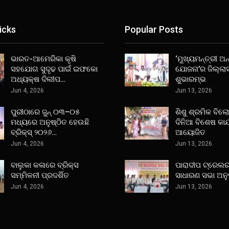
icks
Popular Posts
ଭାରତ-ଆମେରିକା କୃଷି
‘ମୁଖ୍ୟମନ୍ତ୍ରୀ ଅନ୍
ସହଯୋଗ ସୁଦୃଢ ପାଇଁ ଇଫକୋ
ଯୋଜନା’ର ଜିଲ୍ଲା
ଅଧ୍ୟକ୍ଷ ଦିଲୀପ…
ଶୁଭାରମ୍ଭ
Jun 4, 2026
Jun 13, 2026
ପୁରୀଠାରେ ଜୁନ୍ ୦୩–୦୫
ଶିଶୁ ଶ୍ରମିକ ବିଲ
ମଧ୍ୟରେ ଅନୁଷ୍ଠିତ ହେଉଛି
ଦିନିଆ ବିଶେଷ କାର
ବ୍ରିକ୍ସ୍ ୨୦୨୬…
ଆୟୋଜିତ
Jun 4, 2026
Jun 13, 2026
ବାଲୁକା କଳାରେ ବ୍ରିକ୍ସ
ପାରାଦୀପ ଟ୍ରେଲର
ସମ୍ମିଳନୀ ପ୍ରଦର୍ଶିତ
ସାଧାରଣ ସଭା ଅନୁ
Jun 4, 2026
Jun 13, 2026