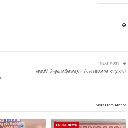
NEXT POST
ଗଜପତି ଜିଲ୍ଲା ଦୌରାଜଜ୍ କୋର୍ଟରେ ମାଓନେତା ସବ୍ୟସାଚୀ
ନ
More From Author
LOCAL NEWS