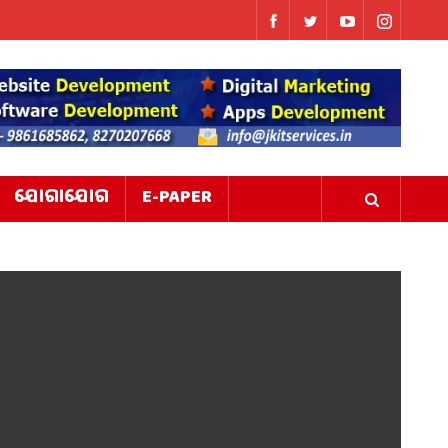
ଯୋଗାଯୋଗ
E-PAPER