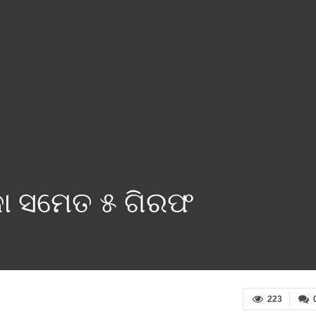
କା ସମେତ ୫ ଗିରଫ
223