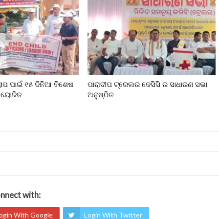
ଲୋପ ପାଇଁ ୧୫ ଦିନିଆ ବିଶେଷ
ପାରାଦୀପ ଟ୍ରେଲର ଜେସିସି ର ସାଧାରଣ ସଭା
 ଆୟୋଜିତ
ଅନୁଷ୍ଠିତ
nnect with:
ogin With Google
Login With Twitter