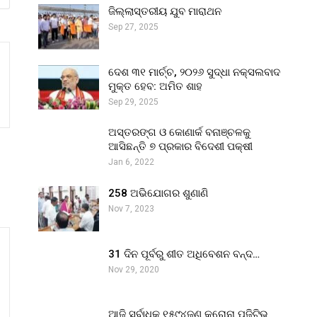
ଜିଲ୍ଲାସ୍ତରୀୟ ଯୁବ ମାରାଥନ
Sep 27, 2025
ଦେଶ ୩୧ ମାର୍ଚ୍ଚ, ୨୦୨୬ ସୁଦ୍ଧା ନକ୍ସଲବାଦ
ମୁକ୍ତ ହେବ: ଅମିତ ଶାହ
Sep 29, 2025
ଅସ୍ତରଙ୍ଗ ଓ କୋଣାର୍କ ବନାଞ୍ଚଳକୁ
ଆସିଛନ୍ତି ୭ ପ୍ରକାର ବିଦେଶୀ ପକ୍ଷୀ
Jan 6, 2022
258 ଅଭିଯୋଗର ଶୁଣାଣି
Nov 7, 2023
31 ଦିନ ପୂର୍ବରୁ ଶୀତ ଅଧିବେଶନ ବନ୍ଦ…
Nov 29, 2020
ଆଜି ସର୍ବାଧିକ ୧୫୯୪ଜଣ କରୋନା ପଜିଟିଭ୍