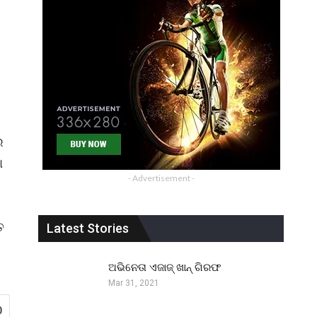
େ
ା
- Advertisement -
ତ
Latest Stories
ଅଭିନେତା ଏଜାଜ୍ ଖାନ୍ ଗିରଫ
Mar 31, 2021
0