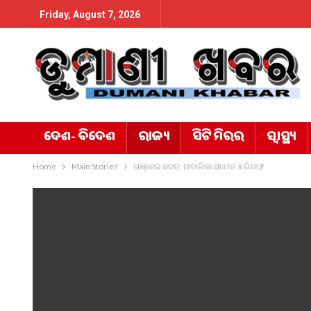
Friday, August 7, 2026
ଦେଶ- ବିଦେଶ
ରାଜ୍ୟ
ସିଟି ମିରର
ସ୍ୱାସ୍ଥ୍ୟ
Home
Main Stories
ଗଞ୍ଜେଇ ଜବତ; ନାବାଳିକା ସମେତ ୫ ଗିରଫ