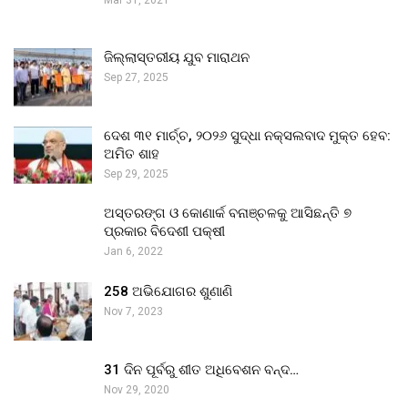
ଜିଲ୍ଲାସ୍ତରୀୟ ଯୁବ ମାରାଥନ
Sep 27, 2025
ଦେଶ ୩୧ ମାର୍ଚ୍ଚ, ୨୦୨୬ ସୁଦ୍ଧା ନକ୍ସଲବାଦ ମୁକ୍ତ ହେବ:
ଅମିତ ଶାହ
Sep 29, 2025
ଅସ୍ତରଙ୍ଗ ଓ କୋଣାର୍କ ବନାଞ୍ଚଳକୁ ଆସିଛନ୍ତି ୭
ପ୍ରକାର ବିଦେଶୀ ପକ୍ଷୀ
Jan 6, 2022
258 ଅଭିଯୋଗର ଶୁଣାଣି
Nov 7, 2023
31 ଦିନ ପୂର୍ବରୁ ଶୀତ ଅଧିବେଶନ ବନ୍ଦ…
Nov 29, 2020