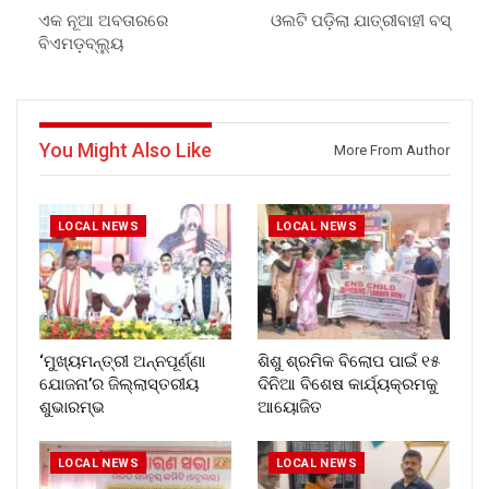
ଏକ ନୂଆ ଅବତାରରେ
ଓଲଟି ପଡ଼ିଲା ଯାତ୍ରୀବାହୀ ବସ୍‌
ବିଏମଡ଼ବ୍ଲ୍ୟୁ
You Might Also Like
More From Author
LOCAL NEWS
LOCAL NEWS
‘ମୁଖ୍ୟମନ୍ତ୍ରୀ ଅନ୍ନପୂର୍ଣ୍ଣା
ଶିଶୁ ଶ୍ରମିକ ବିଲୋପ ପାଇଁ ୧୫
ଯୋଜନା’ର ଜିଲ୍ଲାସ୍ତରୀୟ
ଦିନିଆ ବିଶେଷ କାର୍ଯ୍ୟକ୍ରମକୁ
ଶୁଭାରମ୍ଭ
ଆୟୋଜିତ
LOCAL NEWS
LOCAL NEWS