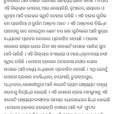
ତୁଳନାରେ ଆଜି ବର୍ଷାର ପରିମାଣ ସାମାନ୍ୟ ଭାବେ କମିଛି । ତଥାପି
ଏହି ଜିଲ୍ଲାର ମୋହନା, ଆର.ଉଦୟଗିରି, ନୁଆଗଡ, ରାୟଗଡ ଓ
ଗୁମ୍ମା ଆଦି ବ୍ଲକର ସ୍ଥିତି ବେହାଲ ରହିଛି । ଏହି ବ୍ଲକ ଗୁଡିକ
ବନ ପାହାଡିଆ ଓ ଦୁର୍ଗମ ଅଞ୍ଚଳ ଅଟେ । ଏହି ଅଞ୍ଚଳର ବିଭିନ୍ନ
ପାହାଡରୁ ଜାତ ହୋଇଥିବା ଛୋଟ ବଡ ନାଳ ଗୁଡିକରେ ଆଜି ସୁଦ୍ଧା
ବନ୍ୟାଜଳ ପ୍ରବଳ ବେଗରେ ପ୍ରବାହିତ ହେଉଛି । ଅନେକ
ଜାଗାରେ ରାସ୍ତା ଧୋଇ ଯିବା ସହ କଲଭର୍ଟ ଉପରେ ପାଣିର ସୁଅ
ମାଡି ଚାଲିଛି । ଏହି ଜିଲ୍ଲାର ବଂଶଧାରା ଓ ମହେନ୍ଦ୍ରତନୟା ନଦୀ
ସ୍ଥିର ରହିଛି । ମୋହନା ବ୍ଲକର ଅଠରନଳା ନଦୀର ପୋଲ
ଉପରେ ଆଜି ମଧ୍ୟ ବନ୍ୟାଜଳ ପ୍ରବାହିତ ହେଉଛି । ଏଥି ଯୋଗୁଁ
ମୋହନା ବ୍ଲକର ବଡସିନ୍ଧବା, ବାଘମାରି, ଚୁଡଙ୍ଗପୁର,
ଅନ୍ତରବା, କେଶରୀଗୁଡା ଆଦି ୫ଗୋଟି ଗ୍ରାମ ପଞ୍ଚାୟତ ବାହ୍ୟ
ଜଗତରୁ ବିଚ୍ଛିନ୍ନ ହୋଇଛି । ଏହି ମୋହନା ବ୍ଲକ ମହକୁମାକୁ ଏହି
୫ଗୋଟି ପଞ୍ଚାୟତବାସୀଙ୍କ ସମସ୍ତ ଯୋଗାଯୋଗ ଛିନ୍ନ ହୋଇଛି
। ମୋହନା ବ୍ଲକର ହରଭଙ୍ଗି ନଦୀରେ ଆଜି ୭/୮ ଫୁଟର