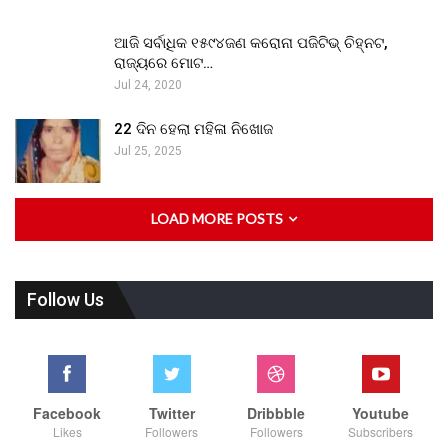
ଆଜି ସର୍ବାଧିକ ୧୫୯୪ଜଣ କରୋନା ପଜିଟିଭ୍ ଚିହ୍ନଟ,
ରାଜ୍ୟରେ ମୋଟ…
Jul 24, 2020
22 ଦିନ ହେଲା ମହିଳା ନିଖୋଜ
Jul 25, 2025
LOAD MORE POSTS
Follow Us
Facebook
Twitter
Dribbble
Youtube
Likes
Followers
Followers
Subscribers