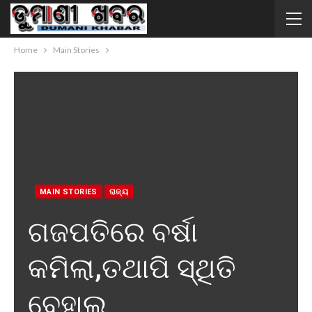
Home
Main Stories
MAIN STORIES
ରାଜ୍ୟ
ଗଜପତିରେ ବର୍ଷା
କମିଲା,ତଥାପି ସ୍ଥିତି
ବେହାଲ