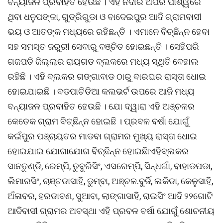
ବନ୍ୟାଜଳ ପ୍ରବାହିତ ହେଉଛି । ଏହି ନଦୀର ଅପର ପାଶ୍ୱର୍ରେ
ଥିବା ଧନୁପଙ୍କା, ଗୁଡ୍ରିଗୁଡା ଓ ବାଦେଇପୁର ଆଦି ଗ୍ରାମବାସୀ
ଭୟ ଓ ଆତଙ୍କ ମଧ୍ୟରେ ରହିଛନ୍ତି । ଏମାନେ ବିଚ୍ଛିନ୍ନ ହେବା
ସହ ସମସ୍ତ ଜରୁରୀ ସେବାରୁ ବଞ୍ଚିତ ହୋଇଛନ୍ତି । ସେହିପରି
ଗଜପତି ଜିଲ୍ଲାର ରାୟଗଡ ବ୍ଲକରେ ମଧ୍ୟ ସ୍ଥିତି ବେହାଲ
ରହିଛି । ଏହି ବ୍ଲକର ଗଙ୍ଗାବାଡ ଠାରୁ ବାରଘର ରାସ୍ତା ଧୋଇ
ହୋଇଯାଇଛି । ବଡପାଚିଡିଆ କଲଭର୍ଟ ଉପରେ ଆଜି ମଧ୍ୟ
ବନ୍ୟାଜଳ ପ୍ରବାହିତ ହେଉଛି । ଯୋ ଦ୍ୱାରା ଏହି ଅଞ୍ଚଳର
କେତେକ ଗ୍ରାମ ବିଚ୍ଛିନ୍ନ ହୋଇଛି । ପ୍ରବଳ ବର୍ଷା ଯୋଗୁଁ
କଇଁପୁର ପଞ୍ଚାୟତର ମାଡବା ଗ୍ରାମର ମୁଖ୍ୟ ରାସ୍ତା ଧୋଇ
ହୋଇଯାଇ ଯୋଗାଯୋଗ ବିଚ୍ଛିନ୍ନ ହୋଇଛିାଏହିବ୍ଲକର
ସାନତୁଣ୍ଡି, ରେମ୍ପି, ତୁବୁରିସିଂ, ଏସରେମ୍ପି, ସିନ୍ଧଗାଁ, ବାହାଡପଡା,
ଲିମାରସିଂ, ଚାଞ୍ଚଡାସାହି, ଡୁମ୍ବା, ଅଞ୍ଚଳ.ବୁର୍ଜି, ଲକିଡା, କେଳୁସାହି,
ଅଁଳାବର, ହରଡାବଣ, ସୁଆବା, ଲାଙ୍ଗାସାହି, ରାଇସିଂ ଆଦି ୨୨ଗୋଟି
ଆଦିବାସୀ ଗ୍ରାମର ଅବସ୍ଥା ଏହି ପ୍ରବଳ ବର୍ଷା ଯୋଗୁଁ ଶୋଚନୀୟ