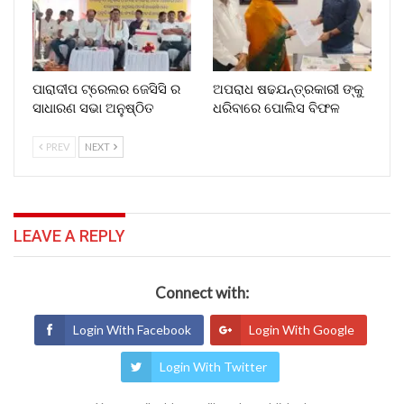
ପାରାଦୀପ ଟ୍ରେଲର ଜେସିସି ର
ଅପରାଧ ଷଢଯନ୍ତ୍ରକାରୀ ଙ୍କୁ
ସାଧାରଣ ସଭା ଅନୁଷ୍ଠିତ
ଧରିବାରେ ପୋଲିସ ବିଫଳ
PREV
NEXT
LEAVE A REPLY
Connect with:
Login With Facebook
Login With Google
Login With Twitter