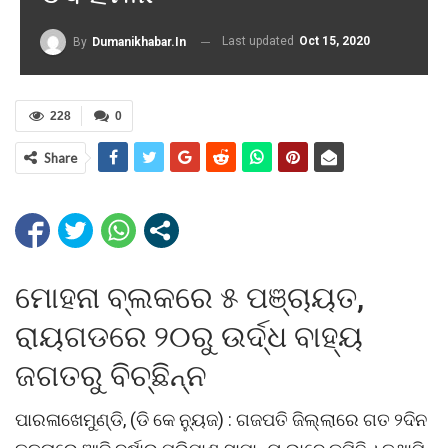
Last updated
Oct 15, 2020
By
Dumanikhabar.in
228
0
Share
ମୋହନା ବ୍ଲକରେ ୫ ପଞ୍ଚାୟତ,
ରାୟଗଡରେ ୨୦ରୁ ଉର୍ଦ୍ଧ ବାହ୍ୟ
ଜଗତରୁ ବିଚ୍ଛିନ୍ନ
ପାରଳାଖେମୁଣ୍ଡି, (ଡି କେ ନ୍ୟୁଜ) : ଗଜପତି ଜିଲ୍ଲାରେ ଗତ ୨ଦିନ