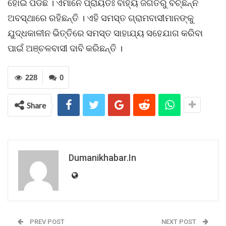
ହୋଇ ପଡିଛି । ଏମାନେ ପ୍ରାୟତଃ ବାହ୍ୟ ଜଗତରୁ ବିଚ୍ଛିନ୍ନ
ଅବସ୍ଥାରେ ରହିଛନ୍ତି । ଏହି ସମସ୍ତ ଗ୍ରାମବାସୀମାନଙ୍କୁ
ଯୁଦ୍ଧକାଳୀନ ଭିତ୍ତିରେ ସମସ୍ତ ସାହାଯ୍ୟ ସହେଯାଗ କରିବା
ପାଇଁ ଅଞ୍ଚଳବାସୀ ଦାବି କରିଛନ୍ତି ।
228
0
Share
Dumanikhabar.in
PREV POST
NEXT POST