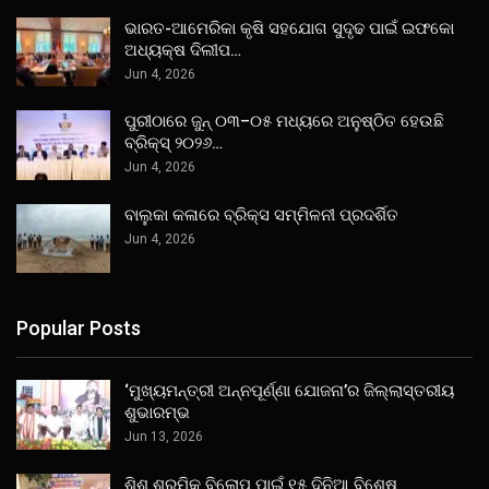
ଭାରତ-ଆମେରିକା କୃଷି ସହଯୋଗ ସୁଦୃଢ ପାଇଁ ଇଫକୋ
ଅଧ୍ୟକ୍ଷ ଦିଲୀପ…
Jun 4, 2026
ପୁରୀଠାରେ ଜୁନ୍ ୦୩–୦୫ ମଧ୍ୟରେ ଅନୁଷ୍ଠିତ ହେଉଛି
ବ୍ରିକ୍ସ୍ ୨୦୨୬…
Jun 4, 2026
ବାଲୁକା କଳାରେ ବ୍ରିକ୍ସ ସମ୍ମିଳନୀ ପ୍ରଦର୍ଶିତ
Jun 4, 2026
Popular Posts
‘ମୁଖ୍ୟମନ୍ତ୍ରୀ ଅନ୍ନପୂର୍ଣ୍ଣା ଯୋଜନା’ର ଜିଲ୍ଲାସ୍ତରୀୟ
ଶୁଭାରମ୍ଭ
Jun 13, 2026
ଶିଶୁ ଶ୍ରମିକ ବିଲୋପ ପାଇଁ ୧୫ ଦିନିଆ ବିଶେଷ