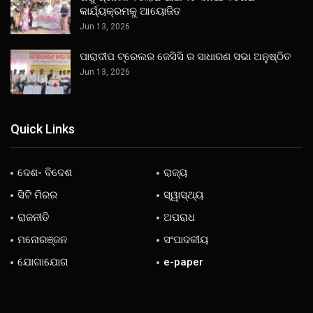
କାର୍ଯ୍ୟକ୍ରମକୁ ଆୟୋଜିତ
Jun 13, 2026
ପାରାଦୀପ ଟ୍ରେଲର ଜେସିସି ର ସାଧାରଣ ସଭା ଅନୁଷ୍ଠିତ
Jun 13, 2026
Quick Links
ଦେଶ- ବିଦେଶ
ରାଜ୍ୟ
ସିଟି ମିରର
ସ୍ୱାସ୍ଥ୍ୟ
ରାଜନୀତି
ଅପରାଧ
ମନୋରଞ୍ଜନ
ସଂପାଦକୀୟ
ଯୋଗାଯୋଗ
e-paper