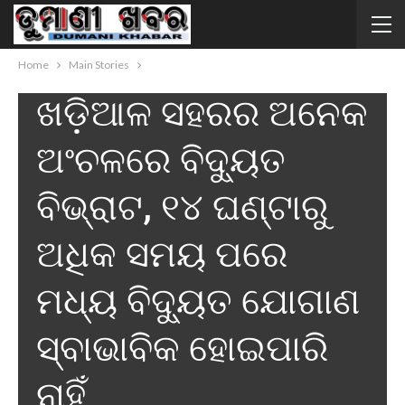
MAIN STORIES
ରାଜ୍ୟ
Home
Main Stories
ଖଡ଼ିଆଳ ସହରର ଅନେକ
ଅଂଚଳରେ ବିଦ୍ୟୁତ
ବିଭ୍ରାଟ, ୧୪ ଘଣ୍ଟାରୁ
ଅଧିକ ସମୟ ପରେ
ମଧ୍ୟ ବିଦ୍ୟୁତ ଯୋଗାଣ
ସ୍ବାଭାବିକ ହୋଇପାରି
ନାହିଁ