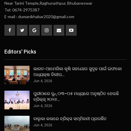
Near Tarini Temple,Raghunathpur, Bhubaneswar
Tel: 0674-2975387
E-mail : dumanikhabar2020@gmail.com
Editors' Picks
ଭାରତ-ଆମେରିକା କୃଷି ସହଯୋଗ ସୁଦୃଢ ପାଇଁ ଇଫକୋ
ଅଧ୍ୟକ୍ଷ ଦିଲୀପ…
Jun 4, 2026
ପୁରୀଠାରେ ଜୁନ୍ ୦୩–୦୫ ମଧ୍ୟରେ ଅନୁଷ୍ଠିତ ହେଉଛି
ବ୍ରିକ୍ସ୍ ୨୦୨୬…
Jun 4, 2026
ବାଲୁକା କଳାରେ ବ୍ରିକ୍ସ ସମ୍ମିଳନୀ ପ୍ରଦର୍ଶିତ
Jun 4, 2026