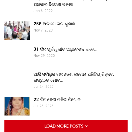
ପ୍ରକାର ବିଦେଶୀ ପକ୍ଷୀ
Jan 6, 2022
258 ଅଭିଯୋଗର ଶୁଣାଣି
Nov 7, 2023
31 ଦିନ ପୂର୍ବରୁ ଶୀତ ଅଧିବେଶନ ବନ୍ଦ…
Nov 29, 2020
ଆଜି ସର୍ବାଧିକ ୧୫୯୪ଜଣ କରୋନା ପଜିଟିଭ୍ ଚିହ୍ନଟ,
ରାଜ୍ୟରେ ମୋଟ…
Jul 24, 2020
22 ଦିନ ହେଲା ମହିଳା ନିଖୋଜ
Jul 25, 2025
LOAD MORE POSTS