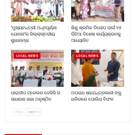
‘ମୁଖ୍ୟମନ୍ତ୍ରୀ ଅନ୍ନପୂର୍ଣ୍ଣା
ଶିଶୁ ଶ୍ରମିକ ବିଲୋପ ପାଇଁ ୧୫
ଯୋଜନା’ର ଜିଲ୍ଲାସ୍ତରୀୟ
ଦିନିଆ ବିଶେଷ କାର୍ଯ୍ୟକ୍ରମକୁ
ଶୁଭାରମ୍ଭ
ଆୟୋଜିତ
LOCAL NEWS
LOCAL NEWS
ପାରାଦୀପ ଟ୍ରେଲର ଜେସିସି ର
ଅପରାଧ ଷଢଯନ୍ତ୍ରକାରୀ ଙ୍କୁ
ସାଧାରଣ ସଭା ଅନୁଷ୍ଠିତ
ଧରିବାରେ ପୋଲିସ ବିଫଳ
PREV
NEXT