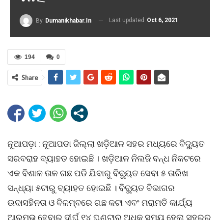
Last updated
Oct 6, 2021
By
Dumanikhabar.in
194
0
Share
ନୂଆପଡ଼ା : ନୂଆପଡା ଜିଲ୍ଲା ଖଡ଼ିଆଳ ସହର ମଧ୍ୟରେ ବିଦ୍ୟୁତ
ସରବରାହ ବ୍ୟାହତ ହୋଇଛି । ଖଡ଼ିଆଳ ନିଲଜି ବନ୍ଧ ନିକଟରେ
ଏକ ବିଶାଳ ତାଳ ଗଛ ପଡି ଯିବାରୁ ବିଦ୍ୟୁତ ସେବା ୫ ତାରିଖ
ସନ୍ଧ୍ୟା ୫ଟାରୁ ବ୍ୟାହତ ହୋଇଛି । ବିଦ୍ୟୁତ ବିଭାଗର
ଉଦାସହିନତା ଓ ବିଳମ୍ବରେ ଗଛ କଟା ଏବଂ ମରାମତି କାର୍ଯ୍ୟ
ଆରମ୍ଭ ହେବାରୁ ଦୀର୍ଘ ୧୪ ଘଣ୍ଟାରୁ ଅଧିକ ସମୟ ହେଲା ସହରର