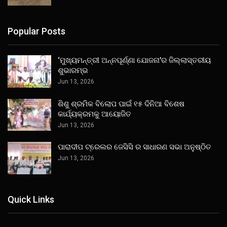
Popular Posts
‘ମୁଖ୍ୟମନ୍ତ୍ରୀ ଅନ୍ନପୂର୍ଣ୍ଣା ଯୋଜନା’ର ଜିଲ୍ଲାସ୍ତରୀୟ
ଶୁଭାରମ୍ଭ
Jun 13, 2026
ଶିଶୁ ଶ୍ରମିକ ବିଲୋପ ପାଇଁ ୧୫ ଦିନିଆ ବିଶେଷ
କାର୍ଯ୍ୟକ୍ରମକୁ ଆୟୋଜିତ
Jun 13, 2026
ପାରାଦୀପ ଟ୍ରେଲର ଜେସିସି ର ସାଧାରଣ ସଭା ଅନୁଷ୍ଠିତ
Jun 13, 2026
Quick Links