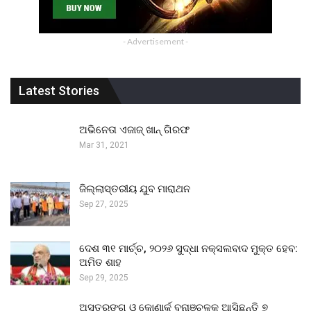
- Advertisement -
Latest Stories
ଅଭିନେତା ଏଜାଜ୍ ଖାନ୍ ଗିରଫ
Mar 31, 2021
ଜିଲ୍ଲାସ୍ତରୀୟ ଯୁବ ମାରାଥନ
Sep 27, 2025
ଦେଶ ୩୧ ମାର୍ଚ୍ଚ, ୨୦୨୬ ସୁଦ୍ଧା ନକ୍ସଲବାଦ ମୁକ୍ତ ହେବ:
ଅମିତ ଶାହ
Sep 29, 2025
ଅସ୍ତରଙ୍ଗ ଓ କୋଣାର୍କ ବନାଞ୍ଚଳକୁ ଆସିଛନ୍ତି ୭