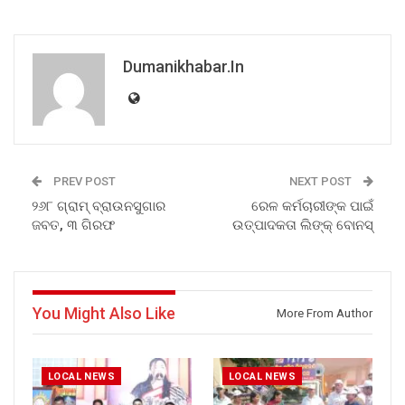
Dumanikhabar.in
PREV POST
NEXT POST
୨୬୮ ଗ୍ରାମ୍ ବ୍ରାଉନସୁଗାର
ରେଳ କର୍ମଚାରୀଙ୍କ ପାଇଁ
ଜବତ, ୩ ଗିରଫ
ଉତ୍ପାଦକତା ଲିଙ୍କ୍ ବୋନସ୍
You Might Also Like
More From Author
LOCAL NEWS
LOCAL NEWS