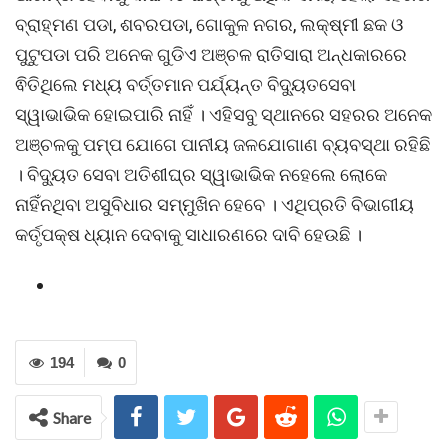
ବ୍ରାହ୍ମଣ ପଡା, ଶବରପଡା, ଗୋକୁଳ ନଗର, ଲକ୍ଷ୍ମୀ ଛକ ଓ
ପୁଟୁପଡା ପରି ଅନେକ ଗୁଡିଏ ଅଞ୍ଚଳ ରାତିସାରା ଅନ୍ଧକାରରେ
ଵିତିଥିଲେ ମଧ୍ୟ ବର୍ତ୍ତମାନ ପର୍ଯ୍ୟନ୍ତ ବିଦ୍ୟୁତସେବା
ସ୍ୱାଭାଭିକ ହୋଇପାରି ନାହିଁ । ଏହିସବୁ ସ୍ଥାନରେ ସହରର ଅନେକ
ଅଞ୍ଚଳକୁ ପମ୍ପ ଯୋଗେ ପାନୀୟ ଜଳଯୋଗାଣ ବ୍ୟବସ୍ଥା ରହିଛି
। ବିଦ୍ୟୁତ ସେବା ଅତିଶୀଘ୍ର ସ୍ୱାଭାଭିକ ନହେଲେ ଲୋକେ
ନାହିଁନଥିବା ଅସୁବିଧାର ସମ୍ମୁଖିନ ହେବେ । ଏଥିପ୍ରତି ବିଭାଗୀୟ
କର୍ତୃପକ୍ଷ ଧ୍ୟାନ ଦେବାକୁ ସାଧାରଣରେ ଦାବି ହେଉଛି ।
194
0
Share