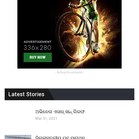
- Advertisement -
Latest Stories
ଅଭିନେତା ଏଜାଜ୍ ଖାନ୍ ଗିରଫ
Mar 31, 2021
ଜିଲ୍ଲାସ୍ତରୀୟ ଯୁବ ମାରାଥନ