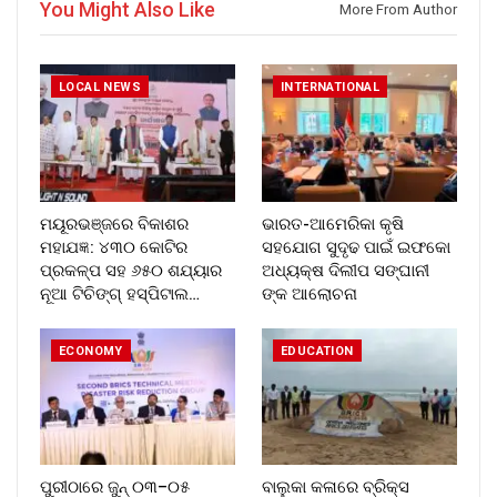
You Might Also Like
More From Author
LOCAL NEWS
INTERNATIONAL
ମୟୂରଭଞ୍ଜରେ ବିକାଶର
ଭାରତ-ଆମେରିକା କୃଷି
ମହାଯଜ୍ଞ: ୪୩୦ କୋଟିର
ସହଯୋଗ ସୁଦୃଢ ପାଇଁ ଇଫକୋ
ପ୍ରକଳ୍ପ ସହ ୬୫୦ ଶଯ୍ୟାର
ଅଧ୍ୟକ୍ଷ ଦିଲୀପ ସଙ୍ଘାନୀ
ନୂଆ ଟିଚିଙ୍ଗ୍ ହସ୍ପିଟାଲ…
ଙ୍କ ଆଲୋଚନା
ECONOMY
EDUCATION
ପୁରୀଠାରେ ଜୁନ୍ ୦୩–୦୫
ବାଲୁକା କଳାରେ ବ୍ରିକ୍ସ