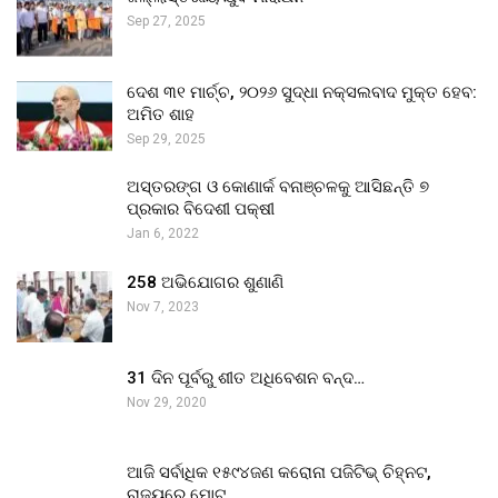
Sep 27, 2025
ଦେଶ ୩୧ ମାର୍ଚ୍ଚ, ୨୦୨୬ ସୁଦ୍ଧା ନକ୍ସଲବାଦ ମୁକ୍ତ ହେବ:
ଅମିତ ଶାହ
Sep 29, 2025
ଅସ୍ତରଙ୍ଗ ଓ କୋଣାର୍କ ବନାଞ୍ଚଳକୁ ଆସିଛନ୍ତି ୭
ପ୍ରକାର ବିଦେଶୀ ପକ୍ଷୀ
Jan 6, 2022
258 ଅଭିଯୋଗର ଶୁଣାଣି
Nov 7, 2023
31 ଦିନ ପୂର୍ବରୁ ଶୀତ ଅଧିବେଶନ ବନ୍ଦ…
Nov 29, 2020
ଆଜି ସର୍ବାଧିକ ୧୫୯୪ଜଣ କରୋନା ପଜିଟିଭ୍ ଚିହ୍ନଟ,
ରାଜ୍ୟରେ ମୋଟ…