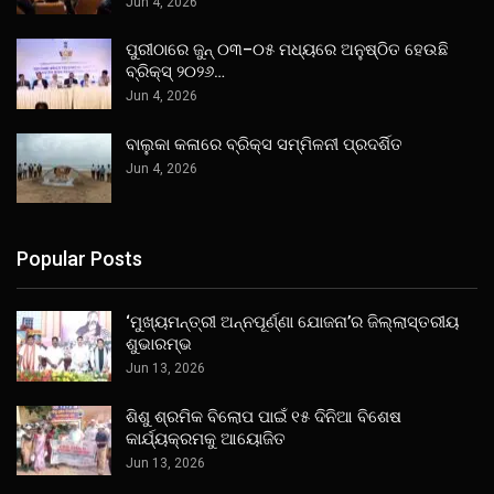
Jun 4, 2026
ପୁରୀଠାରେ ଜୁନ୍ ୦୩–୦୫ ମଧ୍ୟରେ ଅନୁଷ୍ଠିତ ହେଉଛି
ବ୍ରିକ୍ସ୍ ୨୦୨୬…
Jun 4, 2026
ବାଲୁକା କଳାରେ ବ୍ରିକ୍ସ ସମ୍ମିଳନୀ ପ୍ରଦର୍ଶିତ
Jun 4, 2026
Popular Posts
‘ମୁଖ୍ୟମନ୍ତ୍ରୀ ଅନ୍ନପୂର୍ଣ୍ଣା ଯୋଜନା’ର ଜିଲ୍ଲାସ୍ତରୀୟ
ଶୁଭାରମ୍ଭ
Jun 13, 2026
ଶିଶୁ ଶ୍ରମିକ ବିଲୋପ ପାଇଁ ୧୫ ଦିନିଆ ବିଶେଷ
କାର୍ଯ୍ୟକ୍ରମକୁ ଆୟୋଜିତ
Jun 13, 2026