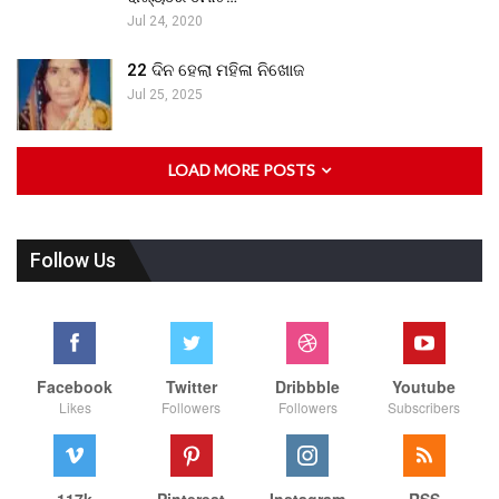
Jul 24, 2020
22 ଦିନ ହେଲା ମହିଳା ନିଖୋଜ
Jul 25, 2025
LOAD MORE POSTS
Follow Us
Facebook
Twitter
Dribbble
Youtube
Likes
Followers
Followers
Subscribers
117k
Pinterest
Instagram
RSS