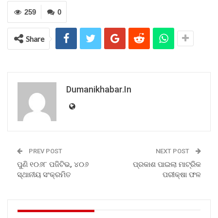
259
0
Share
Dumanikhabar.in
PREV POST
NEXT POST
ପୁଣି ୧୦୬୮ ପଜିଟିଭ, ୪୦୬
ପ୍ରକାଶ ପାଇଲା ମାଟ୍ରିକ
ସ୍ଥାନୀୟ ସଂକ୍ରମିତ
ପରୀକ୍ଷା ଫଳ