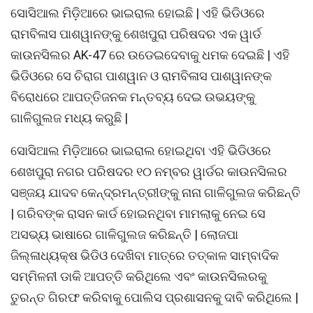
ସୋସିଆଲ ମିଡ଼ିଆରେ ଭାଇରାଲ ହୋଇଛି | ଏହି ଭିଡିଓରେ
ରାମବିଳାସ ପାଶୱାନଙ୍କୁ ଶେଖପୁରା ପରିଷଦର ଏକ ୱାର୍ଡ
କାଉନସିଲର AK-47 ରେ ଉଡେଇଦେବାକୁ ଧମକ ଦେଇଛି | ଏହି
ଭିଡିଓରେ ସେ ଚିରାଗ ପାଶୱାନ ଓ ରାମବିଳାସ ପାଶୱାନଙ୍କ
ବିରୋଧରେ ଆପତ୍ତିଜନକ ମନ୍ତବ୍ୟ ଦେଇ ଉଭୟଙ୍କୁ
ଗାଳିଗୁଲଜ ମଧ୍ୟ କରୁଛି |
ସୋସିଆଲ ମିଡ଼ିଆରେ ଭାଇରାଲ ହୋଇଥିବା ଏହି ଭିଡିଓରେ
ଶେଖପୁରା ନଗର ପରିଷଦର ୧୦ ନମ୍ବର ୱାର୍ଡର କାଉନସିଲର
ସଞ୍ଜୟ ଯାଦବ କେନ୍ଦ୍ରମନ୍ତ୍ରୀଙ୍କୁ ନାନା ଗାଳିଗୁଲଜ କରିଛନ୍ତି
| ଗରିବଙ୍କ ରାସନ କାର୍ଡ ହୋଇନଥିବା ମାମଲାକୁ ନେଇ ସେ
ଅସଭ୍ୟ ଭାଷାରେ ଗାଳିଗୁଲଜ କରିଛନ୍ତି | ଲୋଜପା
ଜିଲ୍ଳାଧ୍ୟକ୍ଷ ଭିଡିଓ ଦେଖିବା ମାତ୍ରେ ତତ୍କାଳ ସାମ୍ବାଦିକ
ସମ୍ମିଳନୀ ଡାକି ଆପତ୍ତି କରିଥିଲେ ଏବଂ କାଉନସିଲରକୁ
ତୁରନ୍ତ ଗିରଫ କରିବାକୁ ପୋଲିସ ପ୍ରଶାସନକୁ ଦାବି କରିଥିଲେ |