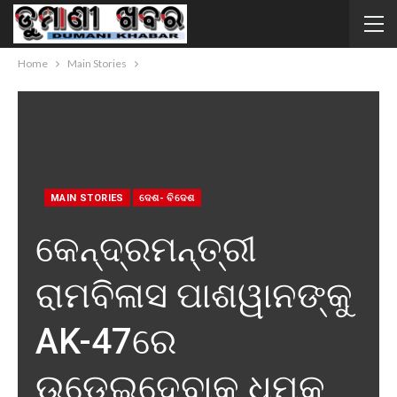
Home
Main Stories
MAIN STORIES
ଦେଶ- ବିଦେଶ
କେନ୍ଦ୍ରମନ୍ତ୍ରୀ
ରାମବିଳାସ ପାଶୱାନଙ୍କୁ
AK-47ରେ
ଉଡେଇଦେବାକୁ ଧମକ