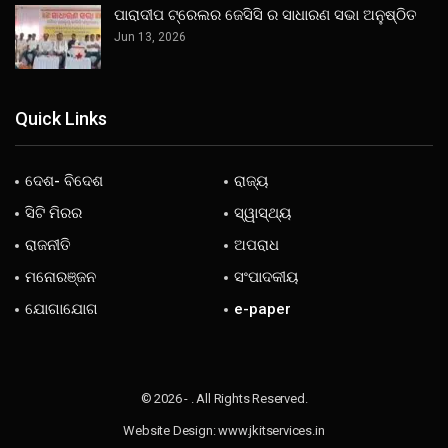
ପାରାଦୀପ ଟ୍ରେଲର ଜେସିସି ର ସାଧାରଣ ସଭା ଅନୁଷ୍ଠିତ
Jun 13, 2026
Quick Links
ଦେଶ- ବିଦେଶ
ରାଜ୍ୟ
ସିଟି ମିରର
ସ୍ୱାସ୍ଥ୍ୟ
ରାଜନୀତି
ଅପରାଧ
ମନୋରଞ୍ଜନ
ସଂପାଦକୀୟ
ଯୋଗାଯୋଗ
e-paper
© 2026 - . All Rights Reserved.
Website Design:
www.jkitservices.in