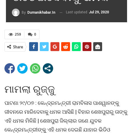
Last updated
Jul 29, 2020
By
Dumanikhabar.in
259
0
Share
ମାମଲା ରୁଜ୍ଜୁ
ପାଟଣା ୨୯/୦୭ : କେନ୍ଦ୍ରମନ୍ତ୍ରୀ ରାମବିଳାସ ପାଶୱାନଙ୍କୁ
ଜୀବନରେ ମାରିଦେବାକୁ ଧମକ ଆସିଛି | ବିହାର ଶେଖପୁରାରୁ ତାଙ୍କୁ
ଏହି ଧମକ ମିଳିଛି | ଶେଖପୁରା ଜିଲ୍ଲାର ଜଣେ ଯୁବକ
କେନ୍ଦ୍ରମନ୍ତ୍ରୀଙ୍କୁ ଏହି ଧମକ ଦେଇଛି ଯାହାର ଭିଡିଓ