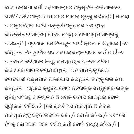
ଜଣେ ଲୋଜପା କର୍ମୀ ଏହି ମାମଲାରେ ଅନୁସୂଚିତ ଜାତି ଥାନାରେ
ଏସସି/ଏସଟି ଆକ୍ଟ ଆଧାରରେ ମାମଲା ରୁଜ୍ଜୁ କରିଛନ୍ତି | ମାମଲା
ଆଗକୁ ବଢିଥିବା ଦେଖି ମନ୍ତ୍ରୀଙ୍କୁ ଧମକ ଦେଇଥିବା
କାଉନସିଲର ସଞ୍ଜୟ ଯାଦବ ମଧ୍ୟ ଗଣମାଧ୍ୟମ ସାମ୍ନାକୁ
ଆସିଛନ୍ତି | ପ୍ରଥମେ ସେ ନିଜ ଭୁଲ ପାଇଁ କ୍ଷମା ମାଗିଥିଲେ | ସେ
କହିଥିଲେ ନିଜ ୱାର୍ଡର ଶହ ଶହ ଲୋକଙ୍କ ରାସନ କାର୍ଡ ପାଇଁ ସେ
ଆବେଦନ କରିଥିଲେ କିନ୍ତୁ ସମସ୍ତଙ୍କ ଆବେଦନ ବିନା
କାରଣରେ ଖାରଜ କରାଯାଇଥିଲା | ଏହି ମାମଲାକୁ ନେଇ
ବରଦବାସୀ ପକ୍ଷପାତ ଅଭିଯୋଗ କରିଥିଲେ ତାଙ୍କୁ ନାନା କଥା
କହିଥିଲେ | ଏଥିରେ କ୍ଷୁବ୍ଧ ହୋଇ ଜନତାଙ୍କ ସମ୍ମୁଖରେ ତାଙ୍କ
ମୁହଁରୁ ଏହିସବୁ ଗାଳିଗୁଲଜ ଓ ଧମକ ବାହାରି ଯାଇଥିଲା ବୋଲି
ସ୍ୱୀକାର କରିଛନ୍ତି | ସେ ରାମବିଳାସ ପାଶୱାନ ଓ ଚିରାଗ
ପାଶୱାନଙ୍କୁ ବହୁତ ଇଜ୍ଜତ କରନ୍ତି ବୋଲି କହିଛନ୍ତି ଏବଂ ସେ
ନିଜକୁ ଲୋଜପାର ଜଣେ କର୍ମଠ କର୍ମୀ ବୋଲି ମଧ୍ୟ କହିଛନ୍ତି |