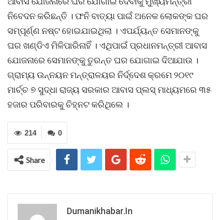
ଆବାସ ଯୋଜନାରେ ଘର ଯୋଗାଇ ଦେବାକୁ ମୁଖ୍ୟମନ୍ତ୍ରୀ
ନିବେଦନ କରିଛନ୍ତି । ଫନି ବାତ୍ୟା ପାଇଁ ଅନେକ ଲୋକଙ୍କ ଘର
ସମ୍ପୂର୍ଣ୍ଣ ନଷ୍ଟ ହୋଇଯାଇଥିଲା । ଏପର୍ଯ୍ୟନ୍ତ ସେମାନଙ୍କୁ
ଘର ଖଣ୍ଡିଏ ମିଳିପାରିନାହିଁ । ଏଥିପାଇଁ ପ୍ରଧାନମନ୍ତ୍ରୀ ଆବାସ
ଯୋଜନାରେ ସେମାନଙ୍କୁ ତୁରନ୍ତ ଘର ଯୋଗାଇ ଦିଆଯାଉ ।
ଗ୍ରାମ୍ୟ ଉନ୍ନୟନ ମନ୍ତ୍ରାଳୟର ନିର୍ଦ୍ଦେଶ କ୍ରମେ ୨୦୧୯
ମାର୍ଚ୍ଚ ୭ ସୁଦ୍ଧା ରାଜ୍ୟ ସରକାର ଆବାସ ପ୍ଲସ୍ ମାଧ୍ୟମରେ ୩୫
ହଜାର ପରିବାରକୁ ଚିହ୍ନଟ କରିଥିଲେ ।
214
0
Share
Dumanikhabar.in