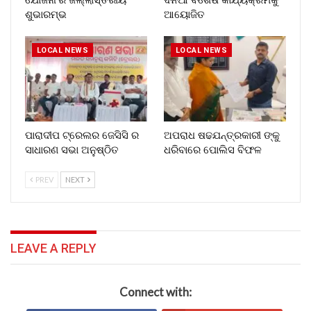
ଶୁଭାରମ୍ଭ
ଆୟୋଜିତ
LOCAL NEWS
LOCAL NEWS
ପାରାଦୀପ ଟ୍ରେଲର ଜେସିସି ର
ଅପରାଧ ଷଢଯନ୍ତ୍ରକାରୀ ଙ୍କୁ
ସାଧାରଣ ସଭା ଅନୁଷ୍ଠିତ
ଧରିବାରେ ପୋଲିସ ବିଫଳ
PREV
NEXT
LEAVE A REPLY
Connect with: