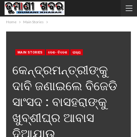
Home
Main Stories
MAIN STORIES
ଦେଶ- ବିଦେଶ
ରାଜ୍ୟ
କେନ୍ଦ୍ରମନ୍ତ୍ରୀଙ୍କୁ
ଦାବି ଜଣାଇଲେ ବିଜେଡି
ସାଂସଦ : ବାସହରାଙ୍କୁ
ଖୁବ୍ଶୀଘ୍ର ଆବାସ
ଦିଆଯାଉ