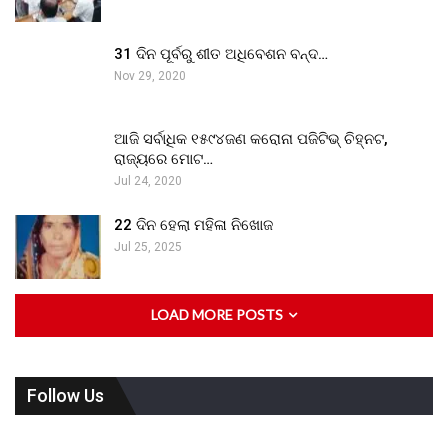
31 ଦିନ ପୂର୍ବରୁ ଶୀତ ଅଧିବେଶନ ବନ୍ଦ…
Nov 29, 2020
ଆଜି ସର୍ବାଧିକ ୧୫୯୪ଜଣ କରୋନା ପଜିଟିଭ୍ ଚିହ୍ନଟ,
ରାଜ୍ୟରେ ମୋଟ…
Jul 24, 2020
22 ଦିନ ହେଲା ମହିଳା ନିଖୋଜ
Jul 25, 2025
LOAD MORE POSTS
Follow Us