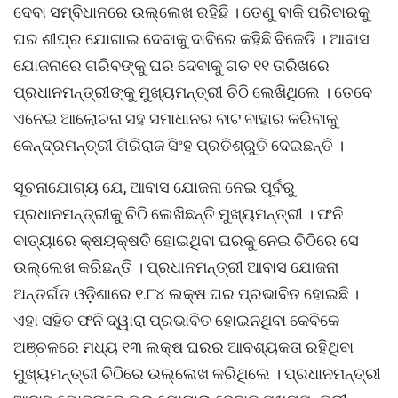
ଦେବା ସମ୍ବିଧାନରେ ଉଲ୍ଲେଖ ରହିଛି । ତେଣୁ ବାକି ପରିବାରକୁ
ଘର ଶୀଘ୍ର ଯୋଗାଇ ଦେବାକୁ ଦାବିରେ କହିଛି ବିଜେଡି । ଆବାସ
ଯୋଜନାରେ ଗରିବଙ୍କୁ ଘର ଦେବାକୁ ଗତ ୧୧ ତାରିଖରେ
ପ୍ରଧାନମନ୍ତ୍ରୀଙ୍କୁ ମୁଖ୍ୟମନ୍ତ୍ରୀ ଚିଠି ଲେଖିଥିଲେ । ତେବେ
ଏନେଇ ଆଲୋଚନା ସହ ସମାଧାନର ବାଟ ବାହାର କରିବାକୁ
କେନ୍ଦ୍ରମନ୍ତ୍ରୀ ଗିରିରାଜ ସିଂହ ପ୍ରତିଶ୍ରୁତି ଦେଇଛନ୍ତି ।
ସୂଚନାଯୋଗ୍ୟ ଯେ, ଆବାସ ଯୋଜନା ନେଇ ପୂର୍ବରୁ
ପ୍ରଧାନମନ୍ତ୍ରୀକୁ ଚିଠି ଲେଖିଛନ୍ତି ମୁଖ୍ୟମନ୍ତ୍ରୀ । ଫନି
ବାତ୍ୟାରେ କ୍ଷୟକ୍ଷତି ହୋଇଥିବା ଘରକୁ ନେଇ ଚିଠିରେ ସେ
ଉଲ୍ଲେଖ କରିଛନ୍ତି । ପ୍ରଧାନମନ୍ତ୍ରୀ ଆବାସ ଯୋଜନା
ଅନ୍ତର୍ଗତ ଓଡ଼ିଶାରେ ୧.୮୪ ଲକ୍ଷ ଘର ପ୍ରଭାବିତ ହୋଇଛି ।
ଏହା ସହିତ ଫନି ଦ୍ୱାରା ପ୍ରଭାବିତ ହୋଇନଥିବା କେବିକେ
ଅଞ୍ଚଳରେ ମଧ୍ୟ ୧୩ ଲକ୍ଷ ଘରର ଆବଶ୍ୟକତା ରହିଥିବା
ମୁଖ୍ୟମନ୍ତ୍ରୀ ଚିଠିରେ ଉଲ୍ଲେଖ କରିଥିଲେ । ପ୍ରଧାନମନ୍ତ୍ରୀ