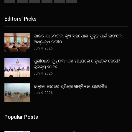
Editors' Picks
ଭାରତ-ଆମେରିକା କୃଷି ସହଯୋଗ ସୁଦୃଢ ପାଇଁ ଇଫକୋ
ଅଧ୍ୟକ୍ଷ ଦିଲୀପ…
Jun 4, 2026
ପୁରୀଠାରେ ଜୁନ୍ ୦୩–୦୫ ମଧ୍ୟରେ ଅନୁଷ୍ଠିତ ହେଉଛି
ବ୍ରିକ୍ସ୍ ୨୦୨୬…
Jun 4, 2026
ବାଲୁକା କଳାରେ ବ୍ରିକ୍ସ ସମ୍ମିଳନୀ ପ୍ରଦର୍ଶିତ
Jun 4, 2026
Popular Posts