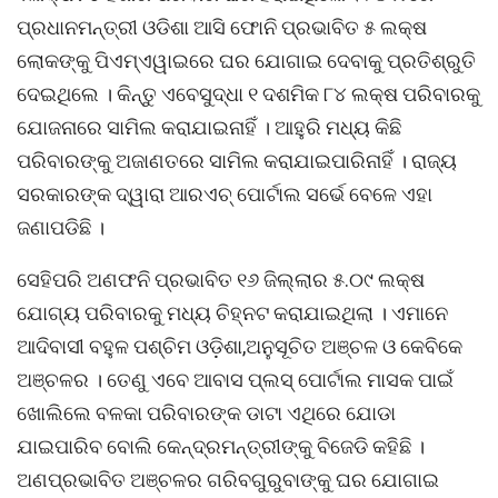
ପ୍ରଧାନମନ୍ତ୍ରୀ ଓଡିଶା ଆସି ଫୋନି ପ୍ରଭାବିତ ୫ ଲକ୍ଷ
ଲୋକଙ୍କୁ ପିଏମ୍ଏୱାଇରେ ଘର ଯୋଗାଇ ଦେବାକୁ ପ୍ରତିଶ୍ରୁତି
ଦେଇଥିଲେ । କିନ୍ତୁ ଏବେସୁଦ୍ଧା ୧ ଦଶମିକ ୮୪ ଲକ୍ଷ ପରିବାରକୁ
ଯୋଜନାରେ ସାମିଲ କରାଯାଇନାହିଁ । ଆହୁରି ମଧ୍ୟ କିଛି
ପରିବାରଙ୍କୁ ଅଜାଣତରେ ସାମିଲ କରାଯାଇପାରିନାହିଁ । ରାଜ୍ୟ
ସରକାରଙ୍କ ଦ୍ୱାରା ଆରଏଚ୍ ପୋର୍ଟାଲ ସର୍ଭେ ବେଳେ ଏହା
ଜଣାପଡିଛି ।
ସେହିପରି ଅଣଫନି ପ୍ରଭାବିତ ୧୬ ଜିଲ୍ଲାର ୫.୦୯ ଲକ୍ଷ
ଯୋଗ୍ୟ ପରିବାରକୁ ମଧ୍ୟ ଚିହ୍ନଟ କରାଯାଇଥିଲା । ଏମାନେ
ଆଦିବାସୀ ବହୁଳ ପଶ୍ଚିମ ଓଡ଼ିଶା,ଅନୁସୂଚିତ ଅଞ୍ଚଳ ଓ କେବିକେ
ଅଞ୍ଚଳର । ତେଣୁ ଏବେ ଆବାସ ପ୍ଲସ୍ ପୋର୍ଟାଲ ମାସକ ପାଇଁ
ଖୋଲିଲେ ବଳକା ପରିବାରଙ୍କ ଡାଟା ଏଥିରେ ଯୋଡା
ଯାଇପାରିବ ବୋଲି କେନ୍ଦ୍ରମନ୍ତ୍ରୀଙ୍କୁ ବିଜେଡି କହିଛି ।
ଅଣପ୍ରଭାବିତ ଅଞ୍ଚଳର ଗରିବଗୁରୁବାଙ୍କୁ ଘର ଯୋଗାଇ