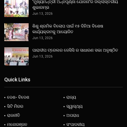
‘ମୁଖ୍ୟମନ୍ତ୍ରୀ ଅନ୍ନପୂର୍ଣ୍ଣା ଯୋଜନା’ର ଜିଲ୍ଲାସ୍ତରୀୟ
ଶୁଭାରମ୍ଭ
Jun 13, 2026
ଶିଶୁ ଶ୍ରମିକ ବିଲୋପ ପାଇଁ ୧୫ ଦିନିଆ ବିଶେଷ
କାର୍ଯ୍ୟକ୍ରମକୁ ଆୟୋଜିତ
Jun 13, 2026
ପାରାଦୀପ ଟ୍ରେଲର ଜେସିସି ର ସାଧାରଣ ସଭା ଅନୁଷ୍ଠିତ
Jun 13, 2026
Quick Links
ଦେଶ- ବିଦେଶ
ରାଜ୍ୟ
ସିଟି ମିରର
ସ୍ୱାସ୍ଥ୍ୟ
ରାଜନୀତି
ଅପରାଧ
ମନୋରଞ୍ଜନ
ସଂପାଦକୀୟ