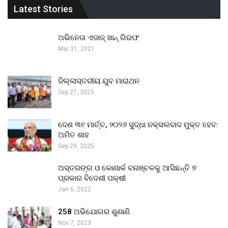
Latest Stories
ଅଭିନେତା ଏଜାଜ୍ ଖାନ୍ ଗିରଫ
Mar 31, 2021
ଜିଲ୍ଲାସ୍ତରୀୟ ଯୁବ ମାରାଥନ
Sep 27, 2025
ଦେଶ ୩୧ ମାର୍ଚ୍ଚ, ୨୦୨୬ ସୁଦ୍ଧା ନକ୍ସଲବାଦ ମୁକ୍ତ ହେବ:
ଅମିତ ଶାହ
Sep 29, 2025
ଅସ୍ତରଙ୍ଗ ଓ କୋଣାର୍କ ବନାଞ୍ଚଳକୁ ଆସିଛନ୍ତି ୭
ପ୍ରକାର ବିଦେଶୀ ପକ୍ଷୀ
Jan 6, 2022
258 ଅଭିଯୋଗର ଶୁଣାଣି
Nov 7, 2023