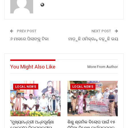
PREV POST
NEXT POST
୬ ମାସରେ ପିଲାଙ୍କୁ ଟିକା
ମାଡ଼ୁଛି ଓମିକ୍ରନ୍, ବଢ଼ୁଛି ଭୟ
You Might Also Like
More From Author
LOCAL NEWS
LOCAL NEWS
‘ମୁଖ୍ୟମନ୍ତ୍ରୀ ଅନ୍ନପୂର୍ଣ୍ଣା
ଶିଶୁ ଶ୍ରମିକ ବିଲୋପ ପାଇଁ ୧୫
ଯୋଜନା’ର ଜିଲ୍ଲାସ୍ତରୀୟ
ଦିନିଆ ବିଶେଷ କାର୍ଯ୍ୟକ୍ରମକୁ