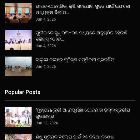
ଭାରତ-ଆମେରିକା କୃଷି ସହଯୋଗ ସୁଦୃଢ ପାଇଁ ଇଫକୋ
ଅଧ୍ୟକ୍ଷ ଦିଲୀପ…
Jun 4, 2026
ପୁରୀଠାରେ ଜୁନ୍ ୦୩–୦୫ ମଧ୍ୟରେ ଅନୁଷ୍ଠିତ ହେଉଛି
ବ୍ରିକ୍ସ୍ ୨୦୨୬…
Jun 4, 2026
ବାଲୁକା କଳାରେ ବ୍ରିକ୍ସ ସମ୍ମିଳନୀ ପ୍ରଦର୍ଶିତ
Jun 4, 2026
Popular Posts
‘ମୁଖ୍ୟମନ୍ତ୍ରୀ ଅନ୍ନପୂର୍ଣ୍ଣା ଯୋଜନା’ର ଜିଲ୍ଲାସ୍ତରୀୟ
ଶୁଭାରମ୍ଭ
Jun 13, 2026
ଶିଶୁ ଶ୍ରମିକ ବିଲୋପ ପାଇଁ ୧୫ ଦିନିଆ ବିଶେଷ