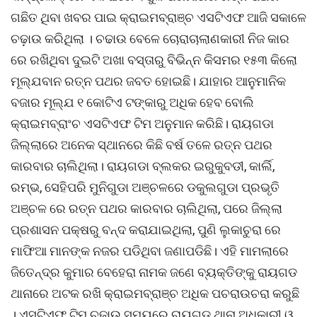
ଗଛିତ ଥିବା ଖବର ପାଇ କ୍ରାଇମବ୍ରାଞ୍ଚ ଏସଟିଏଫ ଆଜି ସକାଳେ
ଚଢ଼ାଉ କରିଥିଲା । ଚଢାଉ ବେଳେ ଚୋରାଚାଲାଣକାରୀ ନିଜ କାର
ରେ ରଖିଥିବା ଦୁଇଟି ଅଖା ବସ୍ତାରୁ ବିଭିନ୍ନ କିସମର ୧୫୩ କିଲୋ
ମୂଲ୍ଯବାନ ରତ୍ନ ପଥର ଜବତ ହୋଇଛି। ଯାହାର ଆନୁମାନିକ
ବଜାର ମୂଲ୍ଯ ୧ କୋଟିଏ ଟଙ୍କାରୁ ଅଧିକ ହେବ ବୋଲି
କ୍ରାଇମବ୍ରାଂଚ ଏସଟିଏଫ ଟିମ ଅନୁମାନ କରିଛି। ରାୟଗଡା
ଜିଲ୍ଲାରେ ଅନେକ ସ୍ଥାନରେ କିଛି ବର୍ଷ ତଳେ ରତ୍ନ ପଥର
କାରବାର ଚାଲିଥିଲା। ରାୟଗଡା ବ୍ଲକର ଇରୁକୁବଡୀ, କାର୍ଲି,
ରମ୍ଭ, ସେହିପରି ମୁନିଗୁଡା ଅଞ୍ଚଳରେ ଡକୁଲଗୁଡା ପ୍ରଭୃତି
ଅଞ୍ଚଳ ରେ ରତ୍ନ ପଥର କାରବାର ଚାଲିଥିଲା, ପରେ ଜିଲ୍ଲା
ପ୍ରଶାସନ ପକ୍ଷରୁ ବନ୍ଦ କରାଯାଇଥିଲା, ପୁଣି ଲୁକାଚୁରା ରେ
ମାଫିଆ ମାନଙ୍କ ନଜର ପଡିଥିବା ଜଣାପଡିଛି। ଏହି ମାମଲାରେ
ଜିତେନ୍ଦ୍ର କୁମାର ବେହେରା ନାମକ ଜଣେ ବ୍ୟକ୍ତିଙ୍କୁ ରାୟଗଡ
ଥାନାରେ ଅଟକ ରଖି କ୍ରାଇମବ୍ରାଞ୍ଚ ଅଧିକ ପଚରାଉଚରା କରୁଛି
। ଏସଟିଏଫ ଟିମ ଚଢାଉ ସମୟରେ ରାୟଗଡ ଥାନା ଅଧିକାରୀ ଓ