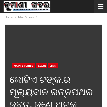
Home
Main Stories
MAIN STORIES
ଅପରାଧ
ରାଜ୍ୟ
କାେଟିଏ ଟଙ୍କାର
ମୂଲ୍ୟବାନ ରତ୍ନପଥର
ଜବତ, ଜଣେ ଅଟକ