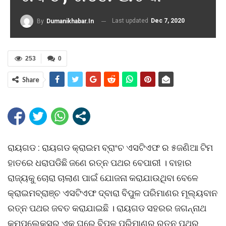
Last updated
Dec 7, 2020
By
Dumanikhabar.in
253
0
Share
ରାୟଗଡ : ରାୟଗଡ କ୍ରାଇମ ବ୍ରାଂଚ ଏସଟିଏଫ ର ୫ଜଣିଆ ଟିମ
ହାତରେ ଧରାପଡିଛି ଜଣେ ରତ୍ନ ପଥର ବେପାରୀ । ବାହାର
ରାଜ୍ୟକୁ ଚୋରା ଚାଲାଣ ପାଇଁ ଯୋଜନା କରାଯାଉଥିବା ବେଳେ
କ୍ରାଇମବ୍ରାଞ୍ଚ ଏସଟିଏଫ ଦ୍ବାରା ବିପୁଳ ପରିମାଣର ମୂଲ୍ୟବାନ
ରତ୍ନ ପଥର ଜବତ କରାଯାଇଛି । ରାୟଗଡ ସହରର ଜଗନ୍ନାଥ
କମ୍ପ୍ଲେକ୍ସର ଏକ ଘରେ ବିପୁଳ ପରିମାଣର ରତ୍ନ ପଥର