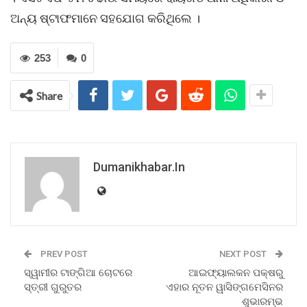
ଅନ୍ୟ ଷ୍ଟାଫମାନେ ସହଯୋଗ କରିଥିଲେ ।
253
0
Share
Dumanikhabar.in
PREV POST
NEXT POST
ସ୍ୱାମୀର ଟାଙ୍ଗିଆ ଚୋଟରେ
ଆଇଫ୍ୟାଲକନ ପକ୍ଷରୁ
ସ୍ତ୍ରୀ ଗୁରୁତର
ଏହାର ନୂତନ ୱାସିଙ୍ଗମେସିନର
ଶୁଭାରମ୍ଭ