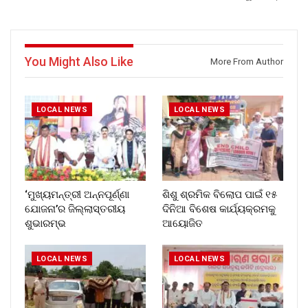
You Might Also Like
More From Author
LOCAL NEWS
LOCAL NEWS
‘ମୁଖ୍ୟମନ୍ତ୍ରୀ ଅନ୍ନପୂର୍ଣ୍ଣା
ଶିଶୁ ଶ୍ରମିକ ବିଲୋପ ପାଇଁ ୧୫
ଯୋଜନା’ର ଜିଲ୍ଲାସ୍ତରୀୟ
ଦିନିଆ ବିଶେଷ କାର୍ଯ୍ୟକ୍ରମକୁ
ଶୁଭାରମ୍ଭ
ଆୟୋଜିତ
LOCAL NEWS
LOCAL NEWS