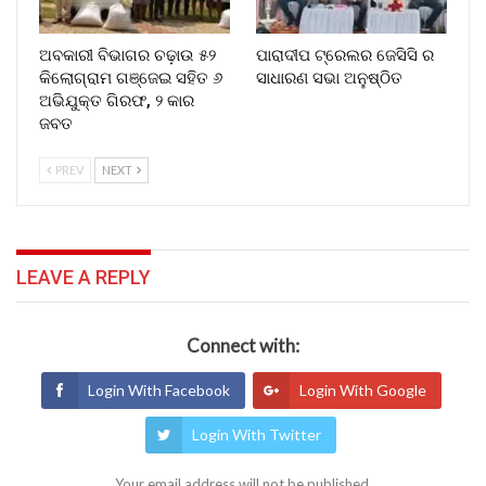
ଅବକାରୀ ବିଭାଗର ଚଢ଼ାଉ ୫୨
ପାରାଦୀପ ଟ୍ରେଲର ଜେସିସି ର
କିଲୋଗ୍ରାମ ଗଞ୍ଜେଇ ସହିତ ୬
ସାଧାରଣ ସଭା ଅନୁଷ୍ଠିତ
ଅଭିଯୁକ୍ତ ଗିରଫ, ୨ କାର
ଜବତ
PREV
NEXT
LEAVE A REPLY
Connect with:
Login With Facebook
Login With Google
Login With Twitter
Your email address will not be published.