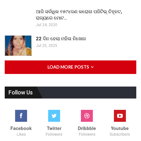
ଆଜି ସର୍ବାଧିକ ୧୫୯୪ଜଣ କରୋନା ପଜିଟିଭ୍ ଚିହ୍ନଟ,
ରାଜ୍ୟରେ ମୋଟ…
Jul 24, 2020
22 ଦିନ ହେଲା ମହିଳା ନିଖୋଜ
Jul 25, 2025
LOAD MORE POSTS
Follow Us
Facebook
Twitter
Dribbble
Youtube
Likes
Followers
Followers
Subscribers