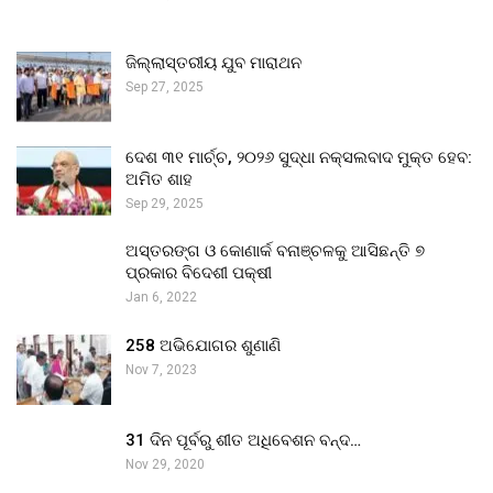
ଜିଲ୍ଲାସ୍ତରୀୟ ଯୁବ ମାରାଥନ
Sep 27, 2025
ଦେଶ ୩୧ ମାର୍ଚ୍ଚ, ୨୦୨୬ ସୁଦ୍ଧା ନକ୍ସଲବାଦ ମୁକ୍ତ ହେବ:
ଅମିତ ଶାହ
Sep 29, 2025
ଅସ୍ତରଙ୍ଗ ଓ କୋଣାର୍କ ବନାଞ୍ଚଳକୁ ଆସିଛନ୍ତି ୭
ପ୍ରକାର ବିଦେଶୀ ପକ୍ଷୀ
Jan 6, 2022
258 ଅଭିଯୋଗର ଶୁଣାଣି
Nov 7, 2023
31 ଦିନ ପୂର୍ବରୁ ଶୀତ ଅଧିବେଶନ ବନ୍ଦ…
Nov 29, 2020