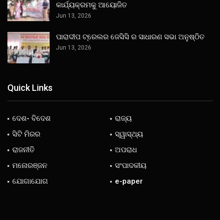
କାର୍ଯ୍ୟକ୍ରମକୁ ଆୟୋଜିତ
Jun 13, 2026
ପାରାଦୀପ ଟ୍ରେଲର ଜେସିସି ର ସାଧାରଣ ସଭା ଅନୁଷ୍ଠିତ
Jun 13, 2026
Quick Links
ଦେଶ- ବିଦେଶ
ରାଜ୍ୟ
ସିଟି ମିରର
ସ୍ୱାସ୍ଥ୍ୟ
ରାଜନୀତି
ଅପରାଧ
ମନୋରଞ୍ଜନ
ସଂପାଦକୀୟ
ଯୋଗାଯୋଗ
e-paper