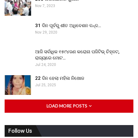
Nov 7, 2023
31 ଦିନ ପୂର୍ବରୁ ଶୀତ ଅଧିବେଶନ ବନ୍ଦ…
Nov 29, 2020
ଆଜି ସର୍ବାଧିକ ୧୫୯୪ଜଣ କରୋନା ପଜିଟିଭ୍ ଚିହ୍ନଟ,
ରାଜ୍ୟରେ ମୋଟ…
Jul 24, 2020
22 ଦିନ ହେଲା ମହିଳା ନିଖୋଜ
Jul 25, 2025
LOAD MORE POSTS
Follow Us