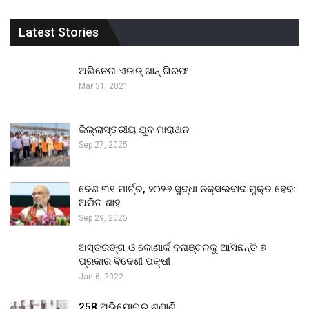
Latest Stories
ଅଭିନେତା ଏଜାଜ୍ ଖାନ୍ ଗିରଫ
Mar 31, 2021
ଜିଲ୍ଲାସ୍ତରୀୟ ଯୁବ ମାରାଥନ
Sep 27, 2025
ଦେଶ ୩୧ ମାର୍ଚ୍ଚ, ୨୦୨୬ ସୁଦ୍ଧା ନକ୍ସଲବାଦ ମୁକ୍ତ ହେବ:
ଅମିତ ଶାହ
Sep 29, 2025
ଅସ୍ତରଙ୍ଗ ଓ କୋଣାର୍କ ବନାଞ୍ଚଳକୁ ଆସିଛନ୍ତି ୭
ପ୍ରକାର ବିଦେଶୀ ପକ୍ଷୀ
Jan 6, 2022
258 ଅଭିଯୋଗର ଶୁଣାଣି