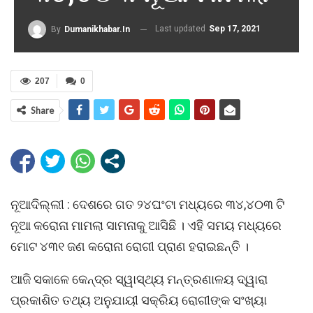
Last updated
Sep 17, 2021
By
Dumanikhabar.in
207
0
Share
ନୂଆଦିଲ୍ଲୀ : ଦେଶରେ ଗତ ୨୪ଘଂଟା ମଧ୍ୟରେ ୩୪,୪୦୩ ଟି
ନୂଆ କରୋନା ମାମଲା ସାମନାକୁ ଆସିଛି । ଏହି ସମୟ ମଧ୍ୟରେ
ମୋଟ ୪୩୧ ଜଣ କରୋନା ରୋଗୀ ପ୍ରାଣ ହରାଇଛନ୍ତି ।
ଆଜି ସକାଳେ କେନ୍ଦ୍ର ସ୍ୱାସ୍ଥ୍ୟ ମନ୍ତ୍ରଣାଳୟ ଦ୍ୱାରା
ପ୍ରକାଶିତ ତଥ୍ୟ ଅନୁଯାୟୀ ସକ୍ରିୟ ରୋଗୀଙ୍କ ସଂଖ୍ୟା