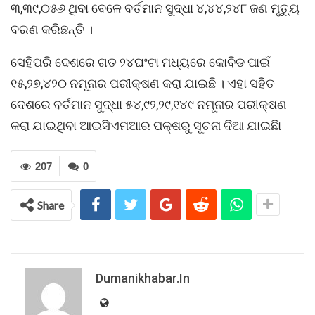
୩,୩୯,୦୫୬ ଥିବା ବେଳେ ବର୍ତମାନ ସୁଦ୍ଧା ୪,୪୪,୨୪୮ ଜଣ ମୃତ୍ୟୁ
ବରଣ କରିଛନ୍ତି ।
ସେହିପରି ଦେଶରେ ଗତ ୨୪ଘଂଟା ମଧ୍ୟରେ କୋବିଡ ପାଇଁ
୧୫,୨୭,୪୨୦ ନମୂନାର ପରୀକ୍ଷଣ କରା ଯାଇଛି । ଏହା ସହିତ
ଦେଶରେ ବର୍ତମାନ ସୁଦ୍ଧା ୫୪,୯୨,୨୯,୧୪୯ ନମୂନାର ପରୀକ୍ଷଣ
କରା ଯାଇଥିବା ଆଇସିଏମଆର ପକ୍ଷରୁ ସୂଚନା ଦିଆ ଯାଇଛିା
207
0
Share
Dumanikhabar.in