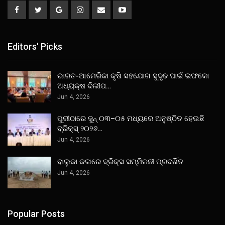
Editors' Picks
ଭାରତ-ଆମେରିକା କୃଷି ସହଯୋଗ ସୁଦୃଢ ପାଇଁ ଇଫକୋ
ଅଧ୍ୟକ୍ଷ ଦିଲୀପ…
Jun 4, 2026
ପୁରୀଠାରେ ଜୁନ୍ ୦୩–୦୫ ମଧ୍ୟରେ ଅନୁଷ୍ଠିତ ହେଉଛି
ବ୍ରିକ୍ସ୍ ୨୦୨୬…
Jun 4, 2026
ବାଲୁକା କଳାରେ ବ୍ରିକ୍ସ ସମ୍ମିଳନୀ ପ୍ରଦର୍ଶିତ
Jun 4, 2026
Popular Posts