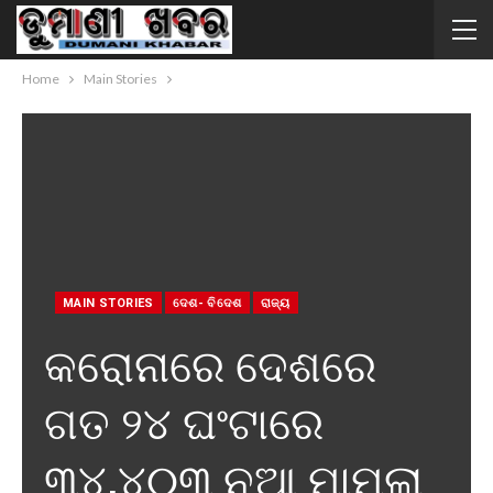
Home
Main Stories
MAIN STORIES
ଦେଶ- ବିଦେଶ
ରାଜ୍ୟ
କରୋନାରେ ଦେଶରେ
ଗତ ୨୪ ଘଂଟାରେ
୩୪,୪୦୩ ନୂଆ ମାମଲା