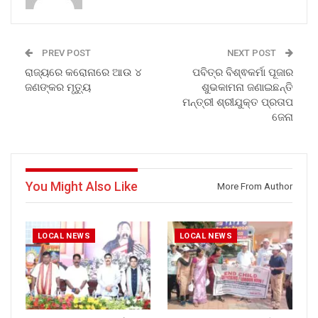
PREV POST
NEXT POST
ରାଜ୍ୟରେ କରୋନାରେ ଆଉ ୪
ପବିତ୍ର ବିଶ୍ଵକର୍ମା ପୂଜାର
ଜଣଙ୍କର ମୃତ୍ୟୁ
ଶୁଭକାମନା ଜଣାଇଛନ୍ତି
ମନ୍ତ୍ରୀ ଶ୍ରୀଯୁକ୍ତ ପ୍ରତାପ
ଜେନା
You Might Also Like
More From Author
LOCAL NEWS
LOCAL NEWS