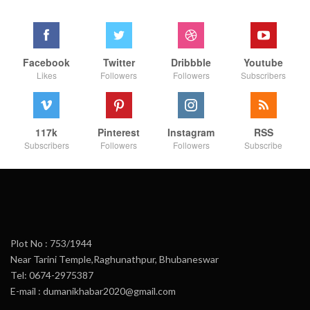
Facebook
Twitter
Dribbble
Youtube
Likes
Followers
Followers
Subscribers
117k
Pinterest
Instagram
RSS
Subscribers
Followers
Followers
Subscribe
Plot No : 753/1944
Near Tarini Temple,Raghunathpur, Bhubaneswar
Tel: 0674-2975387
E-mail : dumanikhabar2020@gmail.com