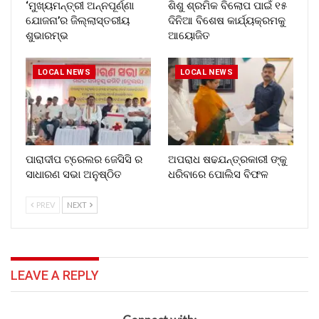
‘ମୁଖ୍ୟମନ୍ତ୍ରୀ ଅନ୍ନପୂର୍ଣ୍ଣା
ଶିଶୁ ଶ୍ରମିକ ବିଲୋପ ପାଇଁ ୧୫
ଯୋଜନା’ର ଜିଲ୍ଲାସ୍ତରୀୟ
ଦିନିଆ ବିଶେଷ କାର୍ଯ୍ୟକ୍ରମକୁ
ଶୁଭାରମ୍ଭ
ଆୟୋଜିତ
LOCAL NEWS
LOCAL NEWS
ପାରାଦୀପ ଟ୍ରେଲର ଜେସିସି ର
ଅପରାଧ ଷଢଯନ୍ତ୍ରକାରୀ ଙ୍କୁ
ସାଧାରଣ ସଭା ଅନୁଷ୍ଠିତ
ଧରିବାରେ ପୋଲିସ ବିଫଳ
PREV
NEXT
LEAVE A REPLY