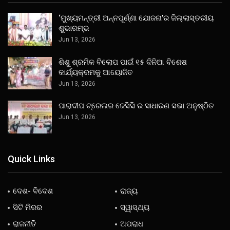
‘ମୁଖ୍ୟମନ୍ତ୍ରୀ ଅନ୍ନପୂର୍ଣ୍ଣା ଯୋଜନା’ର ଜିଲ୍ଲାସ୍ତରୀୟ
ଶୁଭାରମ୍ଭ
Jun 13, 2026
ଶିଶୁ ଶ୍ରମିକ ବିଲୋପ ପାଇଁ ୧୫ ଦିନିଆ ବିଶେଷ
କାର୍ଯ୍ୟକ୍ରମକୁ ଆୟୋଜିତ
Jun 13, 2026
ପାରାଦୀପ ଟ୍ରେଲର ଜେସିସି ର ସାଧାରଣ ସଭା ଅନୁଷ୍ଠିତ
Jun 13, 2026
Quick Links
ଦେଶ- ବିଦେଶ
ରାଜ୍ୟ
ସିଟି ମିରର
ସ୍ୱାସ୍ଥ୍ୟ
ରାଜନୀତି
ଅପରାଧ