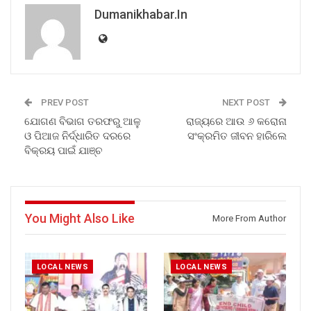
Dumanikhabar.in
PREV POST
NEXT POST
ଯୋଗଣ ବିଭାଗ ତରଫରୁ ଆଳୁ
ରାଜ୍ୟରେ ଆଉ ୬ କରୋନା
ଓ ପିଆଜ ନିର୍ଦ୍ଧାରିତ ଦରରେ
ସଂକ୍ରମିତ ଜୀବନ ହାରିଲେ
ବିକ୍ରୟ ପାଇଁ ଯାଞ୍ଚ
You Might Also Like
More From Author
LOCAL NEWS
LOCAL NEWS