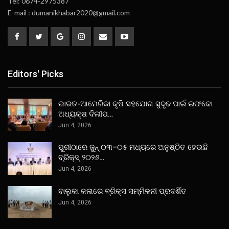
Tel: 0674-2975387
E-mail : dumanikhabar2020@gmail.com
Editors' Picks
ଭାରତ-ଆମେରିକା କୃଷି ସହଯୋଗ ସୁଦୃଢ ପାଇଁ ଇଫକୋ
ଅଧ୍ୟକ୍ଷ ଦିଲୀପ…
Jun 4, 2026
ପୁରୀଠାରେ ଜୁନ୍ ୦୩–୦୫ ମଧ୍ୟରେ ଅନୁଷ୍ଠିତ ହେଉଛି
ବ୍ରିକ୍ସ୍ ୨୦୨୬…
Jun 4, 2026
ବାଲୁକା କଳାରେ ବ୍ରିକ୍ସ ସମ୍ମିଳନୀ ପ୍ରଦର୍ଶିତ
Jun 4, 2026