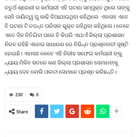
ଚତୁର୍ଥ ଶ୍ରେଣୀ ର କର୍ମଚାରୀ ଏହି ଘଟଣା ସମ୍ପୃକ୍ତ ଥିଲେ ତାଙ୍କୁ
ସେହି ଦାୟିତ୍ୱ ରୁ କାଢି ଦିଆଯାଇଥିବା କହିଥିଲେ ଏହାସହ ଏବେ
ବି ଘଟଣା ଟି ତଦନ୍ତ ପରିସର ଭୁକ୍ତ ରହିଥିବା କହିଥିଲେ। ତେବେ
ଏତେ ଦିନ ବିତିଯିବା ପରେ ବି କିପରି ଏଯାଏଁ ଜିଲ୍ଲା ପ୍ରଶାସନ
ନିରବ ରହିଛି ଏନେଇ ସାଧାରଣ ରେ ବିଭିନ୍ନ ପ୍ରଶ୍ନବାଚୀ ସୃଷ୍ଟି
ହୋଇଛି। ଏହାସହ କେବେ ଏହି ନିରୀହ ସଫେଇ କର୍ମଚାରୀ ଙ୍କୁ
ନ୍ୟାୟ ମିଳିବ ସତରେ କଣ ଜିଲ୍ଲା ପ୍ରଶାସନ ସେମାନଙ୍କୁ
ନ୍ୟାୟ ଦେବ ବୋଲି ଓଲଟା ସେମାନେ ପ୍ରଶ୍ନ କରିଛନ୍ତି।
230
0
Share