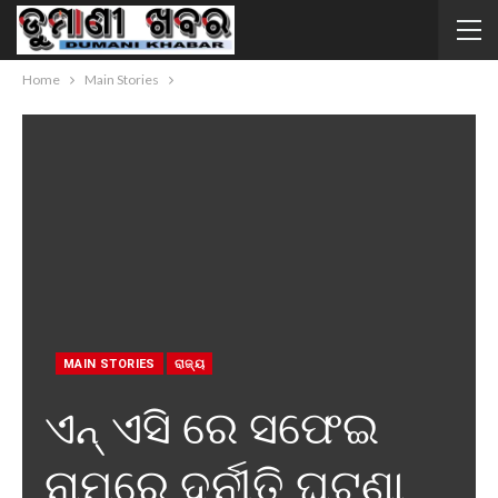
Home
Main Stories
MAIN STORIES
ରାଜ୍ୟ
ଏନ୍ ଏସି ରେ ସଫେଇ
ନାମରେ ଦୁର୍ନୀତି ଘଟଣା