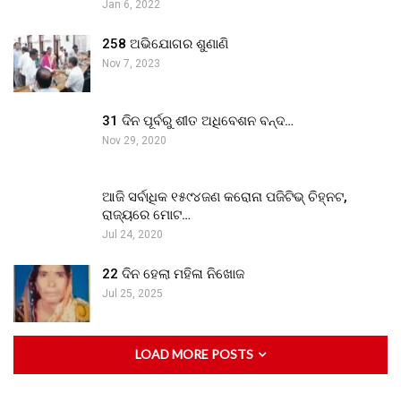
Jan 6, 2022
258 ଅଭିଯୋଗର ଶୁଣାଣି
Nov 7, 2023
31 ଦିନ ପୂର୍ବରୁ ଶୀତ ଅଧିବେଶନ ବନ୍ଦ…
Nov 29, 2020
ଆଜି ସର୍ବାଧିକ ୧୫୯୪ଜଣ କରୋନା ପଜିଟିଭ୍ ଚିହ୍ନଟ,
ରାଜ୍ୟରେ ମୋଟ…
Jul 24, 2020
22 ଦିନ ହେଲା ମହିଳା ନିଖୋଜ
Jul 25, 2025
LOAD MORE POSTS