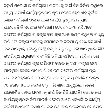
ଚତୁର୍ଥ ଶ୍ରେଣୀ ର କର୍ମଚାରୀ। ଘଟଣା କୁ ଦୀର୍ଘ ଦିନ ବିତିଯାଇଥିଲେ
ମଧ୍ୟ ଏଯାଏଁ କାର୍ଯ୍ୟାନୁଷ୍ଠାନ ଶୂନ। କେବେ ହେବ ଏହି ଦୁର୍ନୀତି
ଖୋର କର୍ମଚାରୀ ଙ୍କ ଉପରେ କାର୍ଯ୍ୟାନୁଷ୍ଠାନ। ନ୍ୟାୟ
ପାଇବେନି କି ସଫେଇ କର୍ମଚାରୀ। ତେବେ ୨୦୧୭ ମସିହାରେ
ସଫେଇ କର୍ମଚାରୀ ମାନଙ୍କ ବ୍ୟାଙ୍କ ଆକାଉଣ୍ଟ ନଥିଲେ ମଧ୍ୟ
ଇପିଏଫ ଟଙ୍କା ବାବଦକୁ ସେମାନଙ୍କ ଦରମା ରୁ ୧୨% ଲେଖାଏଁ
କଟାଯାଉଥିଲା। କିନ୍ତୁ ସେହି ଟଙ୍କା ସବୁ ଚଳୁ କରି ଖାଉଥିଲେ କିଛି
ଉପରିସ୍ଥ ଅଧିକାରୀ ଏବଂ କିଛି ତଳିଆ କର୍ମଚାରୀ। ମାସିକ ଜଣେ
ସଫେଇ କର୍ମଚାରୀ ଙ୍କ ଇପିଏଫ ବାବଦ କୁ ୬୪୮ ଟଙ୍କା କଟା
ଯାଉଥିବା ବେଳେ ପାଖାପାଖି ୨୫ ଜଣ ସଫେଇ କର୍ମଚାରୀ ଙ୍କ
ମାସିକ ୧୬ ହଜାର ୨୦୦ ଟଙ୍କା ଏବଂ ସମୁଦାୟ ବାର୍ଷିକ ୧ ଲକ୍ଷ
୯୪ ହଜାର ୪୦୦ ଟଙ୍କା ଚଳୁ କରି ଖାଇ ଆସୁଥିଲେ। ଖବର
ପ୍ରକାଶିତ ହୋଇ ଘଟଣା କୁ ଦୀର୍ଘ ଦିନ ବିତି ଯାଇଛି। ତେବେ କଣ
କାର୍ଯ୍ୟାନୁଷ୍ଠାନ ନିଆଯାଇଛି ଏନେଇ ଆମେ ଏନଏସି ର କାର୍ଯ୍ୟ
ନିର୍ବାହୀ ଅଧିକାରୀ କୃଷ୍ଣ ଚନ୍ଦ୍ର ରଥ ଙ୍କୁ ପଚାରିବାରୁ ସେ ଯେଉଁ