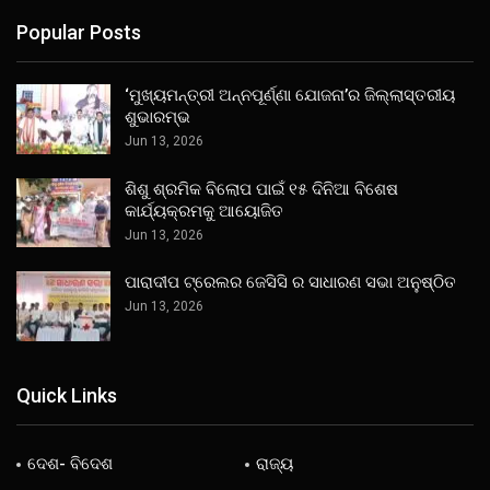
Popular Posts
‘ମୁଖ୍ୟମନ୍ତ୍ରୀ ଅନ୍ନପୂର୍ଣ୍ଣା ଯୋଜନା’ର ଜିଲ୍ଲାସ୍ତରୀୟ
ଶୁଭାରମ୍ଭ
Jun 13, 2026
ଶିଶୁ ଶ୍ରମିକ ବିଲୋପ ପାଇଁ ୧୫ ଦିନିଆ ବିଶେଷ
କାର୍ଯ୍ୟକ୍ରମକୁ ଆୟୋଜିତ
Jun 13, 2026
ପାରାଦୀପ ଟ୍ରେଲର ଜେସିସି ର ସାଧାରଣ ସଭା ଅନୁଷ୍ଠିତ
Jun 13, 2026
Quick Links
ଦେଶ- ବିଦେଶ
ରାଜ୍ୟ