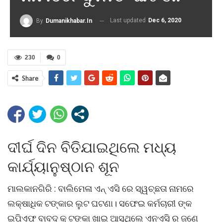
Last updated
Dec 6, 2020
By
Dumanikhabar.in
230
0
Share
ଦୀର୍ଘ ଦିନ ବିତିଯାଇଥିଲେ ମଧ୍ୟ
କାର୍ଯ୍ୟାନୁଷ୍ଠାନ ଶୂନ
ମାଲକାନଗିରି : ବାଲିମେଳା ଏନ୍ ଏସି ରେ ସ୍ୱଚ୍ଛତା ନାମରେ
ଲକ୍ଷାଧିକ ଟଙ୍କାର ଲୁଟ ଘଟଣା। ସଫେଇ କର୍ମଚାରୀ ଙ୍କ
ଇପିଏଫ ବାବଦ କୁ ଟଙ୍କା ଖାଇ ଆସୁଥିଲେ ଏନଏସି ର ଜଣେ