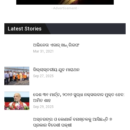
- Advertisement -
Latest Stories
ଅଭିନେତା ଏଜାଜ୍ ଖାନ୍ ଗିରଫ
Mar 31, 2021
ଜିଲ୍ଲାସ୍ତରୀୟ ଯୁବ ମାରାଥନ
Sep 27, 2025
ଦେଶ ୩୧ ମାର୍ଚ୍ଚ, ୨୦୨୬ ସୁଦ୍ଧା ନକ୍ସଲବାଦ ମୁକ୍ତ ହେବ:
ଅମିତ ଶାହ
Sep 29, 2025
ଅସ୍ତରଙ୍ଗ ଓ କୋଣାର୍କ ବନାଞ୍ଚଳକୁ ଆସିଛନ୍ତି ୭
ପ୍ରକାର ବିଦେଶୀ ପକ୍ଷୀ