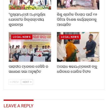
‘ମୁଖ୍ୟମନ୍ତ୍ରୀ ଅନ୍ନପୂର୍ଣ୍ଣା
ଶିଶୁ ଶ୍ରମିକ ବିଲୋପ ପାଇଁ ୧୫
ଯୋଜନା’ର ଜିଲ୍ଲାସ୍ତରୀୟ
ଦିନିଆ ବିଶେଷ କାର୍ଯ୍ୟକ୍ରମକୁ
ଶୁଭାରମ୍ଭ
ଆୟୋଜିତ
LOCAL NEWS
LOCAL NEWS
ପାରାଦୀପ ଟ୍ରେଲର ଜେସିସି ର
ଅପରାଧ ଷଢଯନ୍ତ୍ରକାରୀ ଙ୍କୁ
ସାଧାରଣ ସଭା ଅନୁଷ୍ଠିତ
ଧରିବାରେ ପୋଲିସ ବିଫଳ
PREV
NEXT
LEAVE A REPLY