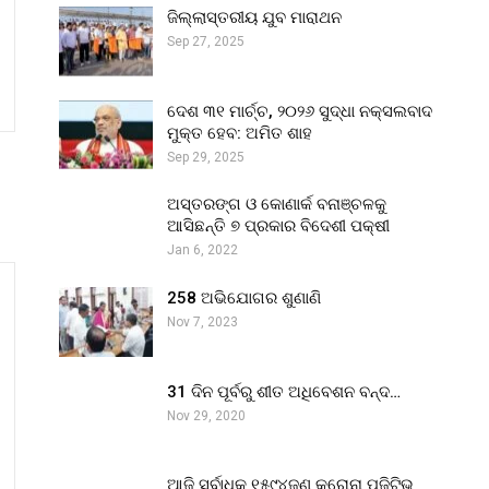
ଜିଲ୍ଲାସ୍ତରୀୟ ଯୁବ ମାରାଥନ
Sep 27, 2025
ଦେଶ ୩୧ ମାର୍ଚ୍ଚ, ୨୦୨୬ ସୁଦ୍ଧା ନକ୍ସଲବାଦ
ମୁକ୍ତ ହେବ: ଅମିତ ଶାହ
Sep 29, 2025
ଅସ୍ତରଙ୍ଗ ଓ କୋଣାର୍କ ବନାଞ୍ଚଳକୁ
ଆସିଛନ୍ତି ୭ ପ୍ରକାର ବିଦେଶୀ ପକ୍ଷୀ
Jan 6, 2022
258 ଅଭିଯୋଗର ଶୁଣାଣି
Nov 7, 2023
31 ଦିନ ପୂର୍ବରୁ ଶୀତ ଅଧିବେଶନ ବନ୍ଦ…
Nov 29, 2020
ଆଜି ସର୍ବାଧିକ ୧୫୯୪ଜଣ କରୋନା ପଜିଟିଭ୍