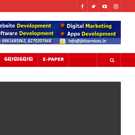
ଯୋଗାଯୋଗ
E-PAPER