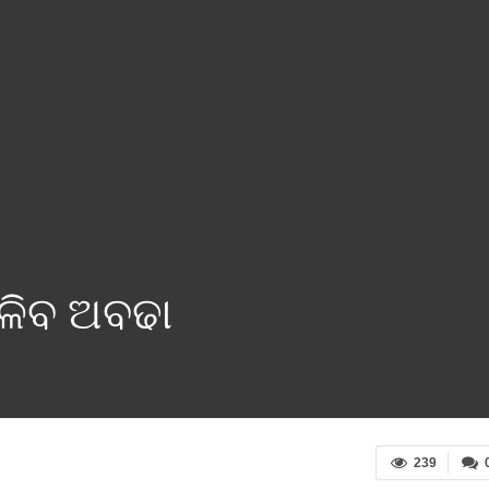
ିଳିବ ଅବଢା
239