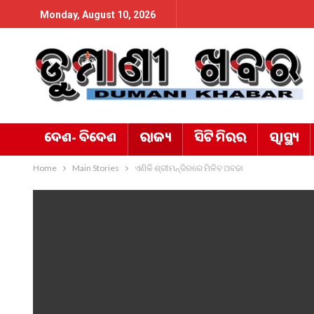
Monday, August 10, 2026
ଦେଶ- ବିଦେଶ
ରାଜ୍ୟ
ସିଟି ମିରର
ସ୍ୱାସ୍ଥ୍ୟ
Home
Main Stories
ଏଣିକି ଶ୍ରୀମନ୍ଦିରରେ ମିଳିବ ଅବଢା