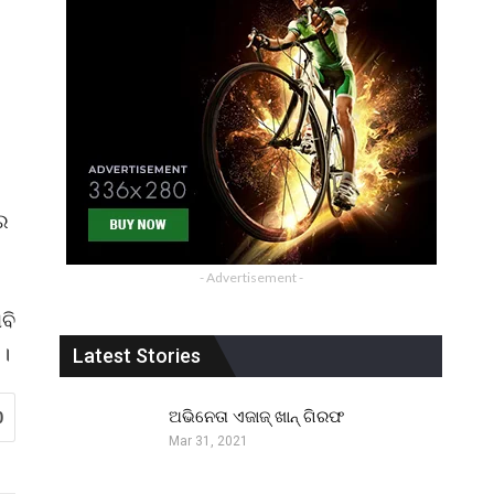
ରେ
- Advertisement -
ବି
 ।
Latest Stories
ଅଭିନେତା ଏଜାଜ୍ ଖାନ୍ ଗିରଫ
0
Mar 31, 2021