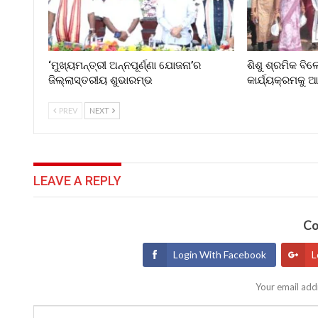
‘ମୁଖ୍ୟମନ୍ତ୍ରୀ ଅନ୍ନପୂର୍ଣ୍ଣା ଯୋଜନା’ର
ଶିଶୁ ଶ୍ରମିକ ବି
ଜିଲ୍ଲାସ୍ତରୀୟ ଶୁଭାରମ୍ଭ
କାର୍ଯ୍ୟକ୍ରମକୁ
PREV
NEXT
LEAVE A REPLY
Co
Login With Facebook
L
Your email addr