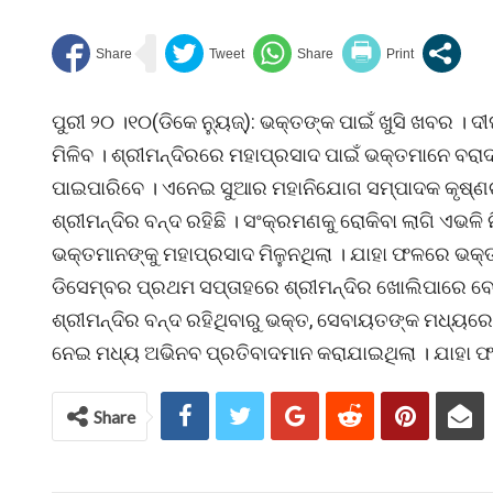
ପୁରୀ ୨୦ ।୧୦(ଡିକେ ନ୍ୟୁଜ୍): ଭକ୍ତଙ୍କ ପାଇଁ ଖୁସି ଖବର । 
ମିଳିବ । ଶ୍ରୀମନ୍ଦିରରେ ମହାପ୍ରସାଦ ପାଇଁ ଭକ୍ତମାନେ ବର
ପାଇପାରିବେ । ଏନେଇ ସୁଆର ମହାନିଯୋଗ ସମ୍ପାଦକ କୃଷ୍ଣଚନ୍
ଶ୍ରୀମନ୍ଦିର ବନ୍ଦ ରହିଛି । ସଂକ୍ରମଣକୁ ରୋକିବା ଲାଗି ଏଭଳି 
ଭକ୍ତମାନଙ୍କୁ ମହାପ୍ରସାଦ ମିଳୁନଥିଲା । ଯାହା ଫଳରେ ଭକ
ଡିସେମ୍ବର ପ୍ରଥମ ସପ୍ତାହରେ ଶ୍ରୀମନ୍ଦିର ଖୋଲିପାରେ ବୋଲି 
ଶ୍ରୀମନ୍ଦିର ବନ୍ଦ ରହିଥିବାରୁ ଭକ୍ତ, ସେବାୟତଙ୍କ ମଧ୍ୟରେ 
ନେଇ ମଧ୍ୟ ଅଭିନବ ପ୍ରତିବାଦମାନ କରାଯାଇଥିଲା । ଯାହା ଫ
Share