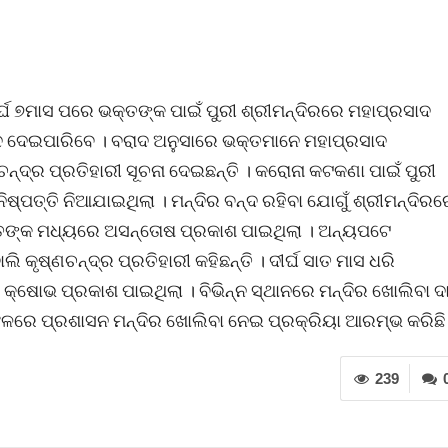
ଦୀର୍ଘ ୭ମାସ ପରେ ଭକ୍ତଙ୍କ ପାଇଁ ପୁରୀ ଶ୍ରୀମନ୍ଦିରରେ ମହାପ୍ରସାଦ
ାଦ ଦେଇପାରିବେ । ବରାଦ ଅନୁସାରେ ଭକ୍ତମାନେ ମହାପ୍ରସାଦ
ଦ୍ର ପ୍ରତିହାରୀ ସୂଚନା ଦେଇଛନ୍ତି । କରୋନା କଟକଣା ପାଇଁ ପୁରୀ
ନିଷ୍ପତ୍ତି ନିଆଯାଇଥିଲା । ମନ୍ଦିର ବନ୍ଦ ରହିବା ଯୋଗୁଁ ଶ୍ରୀମନ୍ଦିର
୍ତଙ୍କ ମଧ୍ୟରେ ଅସନ୍ତୋଷ ପ୍ରକାଶ ପାଇଥିଲା । ଅନ୍ୟପଟେ
କୃଷ୍ଣଚନ୍ଦ୍ର ପ୍ରତିହାରୀ କହିଛନ୍ତି । ଦୀର୍ଘ ସାତ ମାସ ଧରି
କ୍ଷୋଭ ପ୍ରକାଶ ପାଇଥିଲା । ବିଭିନ୍ନ ସ୍ଥାନରେ ମନ୍ଦିର ଖୋଲିବା ଦା
ଳରେ ପ୍ରଶାସନ ମନ୍ଦିର ଖୋଲିବା ନେଇ ପ୍ରକ୍ରିୟା ଆରମ୍ଭ କରିଛି
239