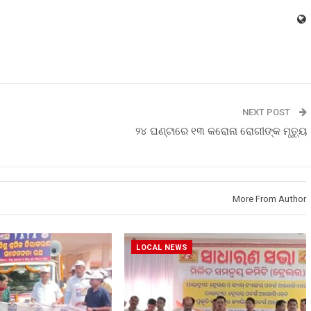
NEXT POST
୨୪ ଘଣ୍ଟାରେ ୧୩ କରୋନା ରୋଗୀଙ୍କ ମୃତ୍ୟୁ
More From Author
LOCAL NEWS