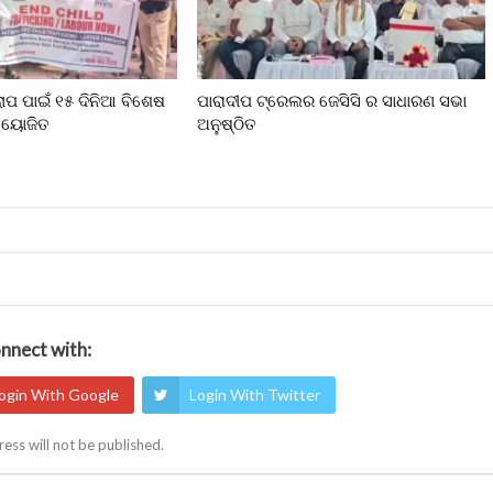
ଲୋପ ପାଇଁ ୧୫ ଦିନିଆ ବିଶେଷ
ପାରାଦୀପ ଟ୍ରେଲର ଜେସିସି ର ସାଧାରଣ ସଭା
 ଆୟୋଜିତ
ଅନୁଷ୍ଠିତ
nnect with:
ogin With Google
Login With Twitter
ess will not be published.