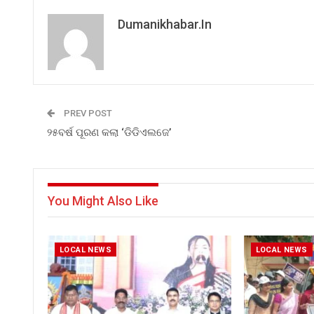
Dumanikhabar.in
PREV POST
୨୫ବର୍ଷ ପୂରଣ କଲା ‘ଡିଡିଏଲଜେ’
You Might Also Like
LOCAL NEWS
LOCAL NEWS