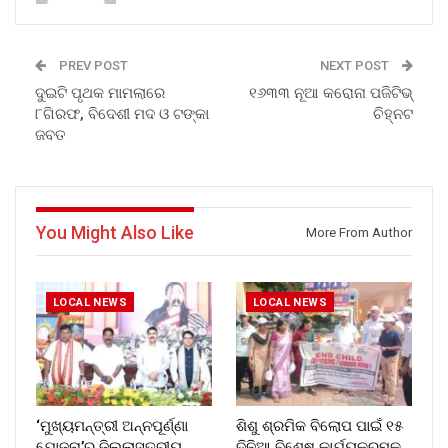
PREV POST
NEXT POST
ଦୁଇଟି ପୃଥକ ମାମଲାରେ
୧୬୩୩ ନୂଆ କରୋନା ପଜିଟିଭ୍
୮ଗିରଫ, ବିଦେଶୀ ମଦ ଓ ଟଙ୍କା
ଚିହ୍ନଟ
ଜବତ
You Might Also Like
More From Author
LOCAL NEWS
LOCAL NEWS
‘ମୁଖ୍ୟମନ୍ତ୍ରୀ ଅନ୍ନପୂର୍ଣ୍ଣା
ଶିଶୁ ଶ୍ରମିକ ବିଲୋପ ପାଇଁ ୧୫
ଯୋଜନା’ର ଜିଲ୍ଲାସ୍ତରୀୟ
ଦିନିଆ ବିଶେଷ କାର୍ଯ୍ୟକ୍ରମକୁ