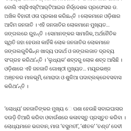
ବୋଲି ଏସ୍‌ସିଏସ୍‌ଟିଆର୍‌ଟିଆଇର ନିର୍ଦ୍ଦେଶକ ପ୍ରଫେସର ଡ.
ଅଖିଳ ବିହାରୀ ଓତା ପ୍ରକାଶ କରିଛନ୍ତି । ଲୋକମାନେ ଓଡ଼ିଶାର
ଆଦିମ ଜନଜାତି । ଏହି ଜନଜାତିର ଲୋକମାନେ ମୁଖ୍ୟତ…
ଜଙ୍ଗଲରେ ରୁହନ୍ତି । ସେମାନଙ୍କର ସାମାଜିକ, ଅର୍ଥନୈତିକ
ସ୍ଥିତି ଜହା ହେଉନା କାହିଁକି ଲୋକ ଜନଜାତିର ଲୋକମାନେ
ଜଙ୍ଗଲରୁବିଭିନ୍ନ ଖାଦ୍ୟ ପଦାର୍ଥ ଓ ଜଙ୍ଗଲଜାତ ଦ୍ରବ୍ୟ
ସଂଗ୍ରହ କରିଥା’ନ୍ତି । ‘ଲୁଧ୍ୟକ’ ଶବ୍ଦରୁ ଲୋକ ଶବ୍ଦ ଆସିଛି ।
ଓଡ଼ିଶାରେ ଏହି ଜନଜାତି ଗୋଷ୍ଠୀ ମୁଖ୍ୟତ… ମୟୂରଭଞ୍ଜ
ଅଞ୍ଚଳର ମାଳଭୂମି, ମୋରାଦା ଓ ଶୁଳିଆ ପଦାବ୍ଲକ୍‌ରେବସବାସ
କରିଥା’ନ୍ତି ।
‘ଲୋଧ୍ୟ’ ଜନଜାତିଙ୍କର ମୁଖ୍ୟ େ ପଶା ହେଉଛି ସବାଇଘାସର
ଦଉଡ଼ି ତିଆରି କରିବା ଓବାଉଁଶରେ କଳାବସ୍ତୁ ପ୍ରସ୍ତୁତ କରିବା ।
ଲୋଧ୍ୟମାନେ ଭଗବାନ, ମାତା ‘ବସୁମତୀ’, ‘ଶୀତଳ’ ‘ଚଣ୍ଡ’ ଦେବୀ