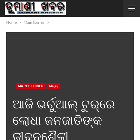
Home
Main Stories
MAIN STORIES
ରାଜ୍ୟ
ଆଜି ଭର୍ଚୁଆଲ୍‌ ଟୁର୍‌ରେ
ଲୋଧା ଜନଜାତିଙ୍କ
ଜୀବନଶୈଳୀ