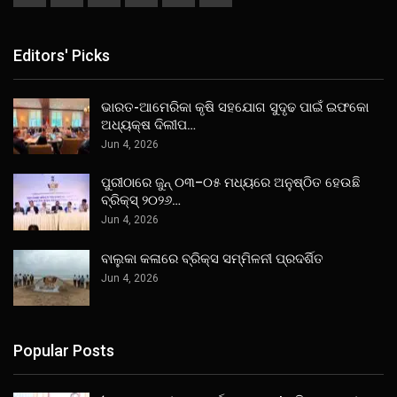
Editors' Picks
ଭାରତ-ଆମେରିକା କୃଷି ସହଯୋଗ ସୁଦୃଢ ପାଇଁ ଇଫକୋ
ଅଧ୍ୟକ୍ଷ ଦିଲୀପ…
Jun 4, 2026
ପୁରୀଠାରେ ଜୁନ୍ ୦୩–୦୫ ମଧ୍ୟରେ ଅନୁଷ୍ଠିତ ହେଉଛି
ବ୍ରିକ୍ସ୍ ୨୦୨୬…
Jun 4, 2026
ବାଲୁକା କଳାରେ ବ୍ରିକ୍ସ ସମ୍ମିଳନୀ ପ୍ରଦର୍ଶିତ
Jun 4, 2026
Popular Posts