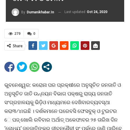
Last updated
Oct 24, 2020
By
Dumanikhabar.in
279
0
Share
ଭୁବନେଶ୍ୱର: କରୋନା ପର ପ୍ରକ୍ଷୀରେ ଅନୁସୂଚିତ ଜନଜାତି ଓ
ଅନୁସୂଚିତ ଜାତି ଉନ୍ନୟନ ବିଭାଗ ପକ୍ଷରୁ ରାଜ୍ୟ ଜନଜାତି
ସଂଗ୍ରହାଳୟକୁ ଭିଡ଼ିଓ ମାଧ୍ୟମରେ ଦେଖିବାରବ୍ୟବସ୍ଥା
କରା୩⁄୪ାଇଛି । ଦର୍ଶକମାନେ ଘରେବସି ଫେସବୁକ୍‌ ଓ ଟୁଇଟର
େ ପଜ୍ ଖୋଲି ରବିବାର ଅର୍ଥାତ୍‌ ଅକେଫାବର ୨୫ ତାରିଖ ଦିନ
‘ଲୋଧ୍ୟ’ ଜନଜାତିଙ୍କର ଜୀବନଶୈଳୀ ସଂ ପର୍କରେ ଜାଣି ପାରିବେ