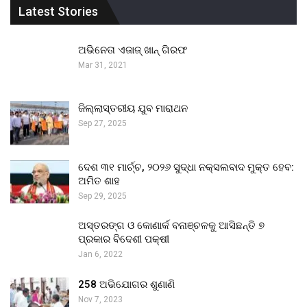
Latest Stories
ଅଭିନେତା ଏଜାଜ୍ ଖାନ୍ ଗିରଫ
Mar 31, 2021
ଜିଲ୍ଲାସ୍ତରୀୟ ଯୁବ ମାରାଥନ
Sep 27, 2025
ଦେଶ ୩୧ ମାର୍ଚ୍ଚ, ୨୦୨୬ ସୁଦ୍ଧା ନକ୍ସଲବାଦ ମୁକ୍ତ ହେବ:
ଅମିତ ଶାହ
Sep 29, 2025
ଅସ୍ତରଙ୍ଗ ଓ କୋଣାର୍କ ବନାଞ୍ଚଳକୁ ଆସିଛନ୍ତି ୭
ପ୍ରକାର ବିଦେଶୀ ପକ୍ଷୀ
Jan 6, 2022
258 ଅଭିଯୋଗର ଶୁଣାଣି
Nov 7, 2023