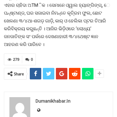
ଏହାର ଚାହିଦା ଅTMିକ । ସେମାନେ ଓ୍ୱାଲ ହ୍ୟାଙ୍ଗିଙ୍ଗ୍‌, େ
ପନ୍‌ଷ୍ଟାଣ୍ଡ, ଘର ସଜାଇବା ନିମନ୍ତେ କୃତି୍ରମ ଫୁଲ, ଛୋଟ
ଖେଳଣା ୩⁄୪ଥା-ଶଗଡ଼ ଗାଡ଼ି, କାର୍‌ ଓ ହେଲିକା ପ୍‌ଟର ତିଆରି
କରିବିକ୍ରୟ କରୁଛନ୍ତି । ଆଜିର ଭିଡ଼ିଓରେ ‘ଲୋଧ୍ୟ’
ଜନଜାତିଙ୍କ ସଂ ପର୍କରେ ଦେଖଣାହାରୀ ୩⁄୪ଥେଷ୍ଟ ଜ୍ଞାନ
ଆହରଣ କରି ପାରିବେ ।
279
0
Share
Dumanikhabar.in