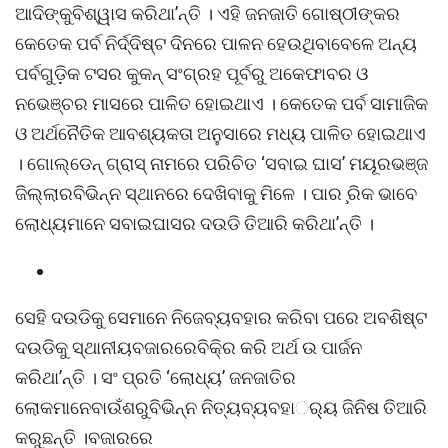
ଆଦିଙ୍କୁବିଶ୍ୱାସ କରିଥା’ନ୍ତି । ଏହି ଜନଜାତି ଗୋଷ୍ଠୀଙ୍କର
କେତେକ ପର୍ବ ନିର୍ଦ୍ଦିଷ୍ଟ ଦିନରେ ପାଳନ ହେଉଥିବାବେଳେ ଅନ୍ୟ
ପର୍ବଗୁଡ଼ିକ ଟସର କୁକନ୍‌ ସଂଗ୍ରହ ପୂର୍ବରୁ ଅକେଫାବର ଓ
ନଭେଞ୍ଚର ମାସରେ ପାଳିତ ହୋଇଥାଏ । କେତେକ ପର୍ବ ସାମାଜିକ
ଓ ଅର୍ଥନୈତିକ ଆବଶ୍ୟକତା ଅନୁସାରେ ମଧ୍ୟ ପାଳିତ ହୋଇଥାଏ
। ଗୋଲ୍‌ଡେନ୍‌ ଗ୍ରାସ୍‌ ନାମରେ ପରିଚିତ ‘ସବାଇ ଘାସ’ ମୟୂରଭଞ୍ଜ
ଜିଲ୍ଲାରବିଭିନ୍ନ ସ୍ଥାନରେ ଦେଖିବାକୁ ମିଳେ । ପାର ̧ରିକ ଭାବେ
ଲୋଧ୍ୟମାନେ ସବାଇଘାସର ଦଉଡି ତିଆରି କରିଥା’ନ୍ତି ।
ସେହି ଦଉଡିକୁ ସେମାନେ ନିଜେବ୍ୟବହାର କରିବା ପରେ ଅବଶିଷ୍ଟ
ଦଉଡିକୁ ସ୍ଥାନୀୟବଜାରରେବିକି୍ର କରି ଅର୍ଥ ଉ ପାର୍ଜନ
କରିଥା’ନ୍ତି । ସଂ ପ୍ରତି ‘ଲୋଧ୍ୟ’ ଜନଜାତିର
ଲୋକମାନେବାଉଁଶରୁବିଭିନ୍ନ ନିତ୍ୟବ୍ୟବହାର୍୍ୟ ଜିନିଷ ତିଆରି
କରୁଛନ୍ତି ।ବଜାରରେ