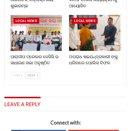
ଶୁଭାରମ୍ଭ
ଆୟୋଜିତ
LOCAL NEWS
LOCAL NEWS
ପାରାଦୀପ ଟ୍ରେଲର ଜେସିସି ର
ଅପରାଧ ଷଢଯନ୍ତ୍ରକାରୀ ଙ୍କୁ
ସାଧାରଣ ସଭା ଅନୁଷ୍ଠିତ
ଧରିବାରେ ପୋଲିସ ବିଫଳ
PREV
NEXT
LEAVE A REPLY
Connect with: