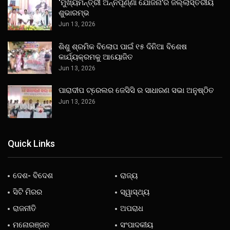
‘ମୁଖ୍ୟମନ୍ତ୍ରୀ ଅନ୍ନପୂର୍ଣ୍ଣା ଯୋଜନା’ର ଜିଲ୍ଲାସ୍ତରୀୟ
ଶୁଭାରମ୍ଭ
Jun 13, 2026
ଶିଶୁ ଶ୍ରମିକ ବିଲୋପ ପାଇଁ ୧୫ ଦିନିଆ ବିଶେଷ
କାର୍ଯ୍ୟକ୍ରମକୁ ଆୟୋଜିତ
Jun 13, 2026
ପାରାଦୀପ ଟ୍ରେଲର ଜେସିସି ର ସାଧାରଣ ସଭା ଅନୁଷ୍ଠିତ
Jun 13, 2026
Quick Links
ଦେଶ- ବିଦେଶ
ରାଜ୍ୟ
ସିଟି ମିରର
ସ୍ୱାସ୍ଥ୍ୟ
ରାଜନୀତି
ଅପରାଧ
ମନୋରଞ୍ଜନ
ସଂପାଦକୀୟ