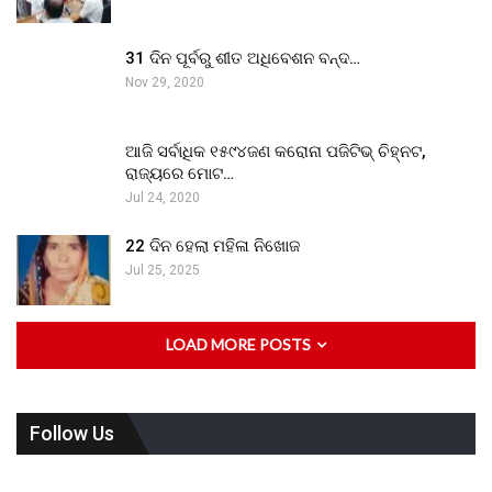
31 ଦିନ ପୂର୍ବରୁ ଶୀତ ଅଧିବେଶନ ବନ୍ଦ…
Nov 29, 2020
ଆଜି ସର୍ବାଧିକ ୧୫୯୪ଜଣ କରୋନା ପଜିଟିଭ୍ ଚିହ୍ନଟ,
ରାଜ୍ୟରେ ମୋଟ…
Jul 24, 2020
22 ଦିନ ହେଲା ମହିଳା ନିଖୋଜ
Jul 25, 2025
LOAD MORE POSTS
Follow Us